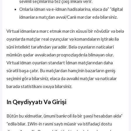
sevimli seçimlərinə tez çıxış imkanı verir.
Onlarla idman və e-idman hadisələrinə, eləcə də” “digital
idmanlara matçdan əvvəl/Canlı mərclər edə bilərsiniz.
Virtual idmanlara mərc etmək mərcin xüsusi bir növüdür və belə
oyunlarda matçlar real oyunçular və komandaların iştirakı ilə
süni intellekt tərəfindən yaradılır. Belə oyunların nəticələri
mümkün qədər əvvəlcədən proqnozlaşdırıla bilməyən olur.
Virtual idman oyunları standart İdman matçlarından daha
sürətli başa çatır. Bu matçlardan həmçinin bazarların geniş
seçimini görə bilərsiniz, eləcə də əvvəlki matçlar və nəticələr
barədə statistikanı oxuya bilərsiniz.
In Qeydiyyatı Və Girişi
Bütün bu xidmətlər, ümumi bankroll ilə bir şəxsi hesabdan əldə”
“edilə bilər. 1Win-in rəsmi saytı müasir və istifadəçi dostu