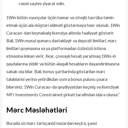
rəsmi saytını ziyarət edin.
1Win bütün oyunçular üçün hamar və zövqlü təcrübə təmin
etmək üçün əla müştəri xidməti göstərməyə həsr olunub. 1Win
Curacao-dan beynəlxalq lisenziya altında fəaliyyət göstərir.
Bəli, 1Win məsul qumaru dəstəkləyir və depozit limitləri, mərc
limitləri qoymasına və ya platformadan özünüzü istisna
etməsinə imkan verir. Xeyr, çoxsaylı hesab yaratmaq 1Win-in
qaydalarına ziddir və bütün əlaqəli hesabların dayandırılmasına
səbəb ola bilər. Bəli, bonus şərtlərində göstərilən mərc
tələblərini yerinə yetirdikdən sonra bonus pulunu çıxara
bilərsiniz. 1Win Curacao-da qeydiyyatdan keçmiş və lisenziyalı
MFI Investments Constrained şirkəti tərəfindən idarə olunur.”
Mərc Məsləhətləri
Burada siz mərc tarixçənizi nəzərdən keçirə, şəxsi