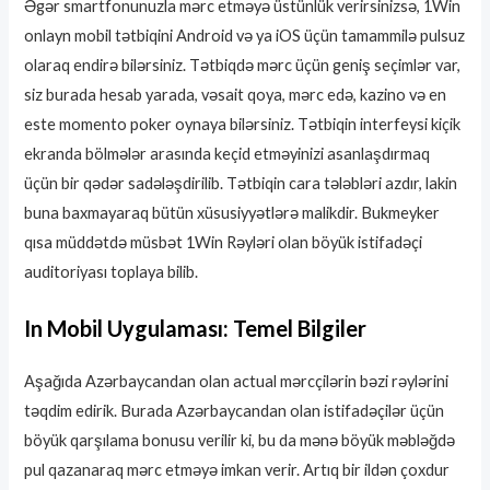
Əgər smartfonunuzla mərc etməyə üstünlük verirsinizsə, 1Win
onlayn mobil tətbiqini Android və ya iOS üçün tamammilə pulsuz
olaraq endirə bilərsiniz. Tətbiqdə mərc üçün geniş seçimlər var,
siz burada hesab yarada, vəsait qoya, mərc edə, kazino və en
este momento poker oynaya bilərsiniz. Tətbiqin interfeysi kiçik
ekranda bölmələr arasında keçid etməyinizi asanlaşdırmaq
üçün bir qədər sadələşdirilib. Tətbiqin cara tələbləri azdır, lakin
buna baxmayaraq bütün xüsusiyyətlərə malikdir. Bukmeyker
qısa müddətdə müsbət 1Win Rəyləri olan böyük istifadəçi
auditoriyası toplaya bilib.
In Mobil Uygulaması: Temel Bilgiler
Aşağıda Azərbaycandan olan actual mərcçilərin bəzi rəylərini
təqdim edirik. Burada Azərbaycandan olan istifadəçilər üçün
böyük qarşılama bonusu verilir ki, bu da mənə böyük məbləğdə
pul qazanaraq mərc etməyə imkan verir. Artıq bir ildən çoxdur