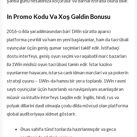
şənbə günü hesabınıza köçürülür və dərhal istifadə oluna bilər.
In Promo Kodu Və Xoş Gəldin Bonusu
2016-cı ildə yaradılmasından bəri 1Win sürətlə aparıcı
platforma çevrildi və həm en yeni başlayanlar, həm də təcrübəli
oyunçular üçün geniş qumar seçimləri təklif edir. İstifadəçi
dostu interfeys, geniş oyun seçimi və rəqabətli mərc bazarları
ilə 1Win misilsiz oyun təcrübəsi təmin edir. İstər kazino
oyunlarının həyəcanı, istərsə canlı idman mərcləri və ya pokerin
strateji oyunu – 1Win-də hamısı bir yerə toplanıb. 1Win rəsmi
saytı oyunçular üçün hazırlanıb və naviqasiyanı asanlaşdıran
müasir və intuitiv interfeys təqdim edir. İngilis, hindi, rus və
polyak dillərini daxil olmaqla çoxlu dildə mövcud olan platforma
qlobal auditoriyaya xidmət göstərir.
Əsas səhifə tünd tonlarda hazırlanmışdır və gecə