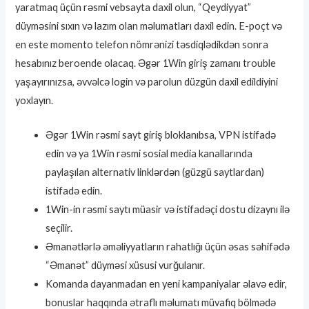
yaratmaq üçün rəsmi vebsayta daxil olun, “Qeydiyyat”
düyməsini sıxın və lazım olan məlumatları daxil edin. E-poçt və
en este momento telefon nömrənizi təsdiqlədikdən sonra
hesabınız beroende olacaq. Əgər 1Win giriş zamanı trouble
yaşayırınızsa, əvvəlcə login və parolun düzgün daxil edildiyini
yoxlayın.
Əgər 1Win rəsmi sayt giriş bloklanıbsa, VPN istifadə
edin və ya 1Win rəsmi sosial media kanallarında
paylaşılan alternativ linklərdən (güzgü saytlardan)
istifadə edin.
1Win-in rəsmi saytı müasir və istifadəçi dostu dizaynı ilə
seçilir.
Əmanətlərlə əməliyyatların rahatlığı üçün əsas səhifədə
“Əmanət” düyməsi xüsusi vurğulanır.
Komanda dayanmadan en yeni kampaniyalar əlavə edir,
bonuslar haqqında ətraflı məlumatı müvafiq bölmədə