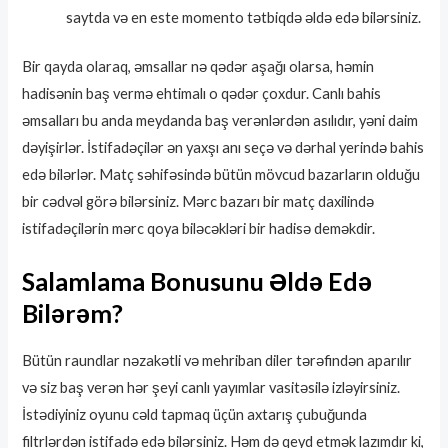
saytda və en este momento tətbiqdə əldə edə bilərsiniz.
Bir qayda olaraq, əmsallar nə qədər aşağı olarsa, həmin
hadisənin baş vermə ehtimalı o qədər çoxdur. Canlı bahis
əmsalları bu anda meydanda baş verənlərdən asılıdır, yəni daim
dəyişirlər. İstifadəçilər ən yaxşı anı seçə və dərhal yerində bahis
edə bilərlər. Matç səhifəsində bütün mövcud bazarların olduğu
bir cədvəl görə bilərsiniz. Mərc bazarı bir matç daxilində
istifadəçilərin mərc qoya biləcəkləri bir hadisə deməkdir.
Salamlama Bonusunu Əldə Edə
Bilərəm?
Bütün raundlar nəzakətli və mehriban diler tərəfindən aparılır
və siz baş verən hər şeyi canlı yayımlar vasitəsilə izləyirsiniz.
İstədiyiniz oyunu cəld tapmaq üçün axtarış çubuğunda
filtrlərdən istifadə edə bilərsiniz. Həm də qeyd etmək lazımdır ki,