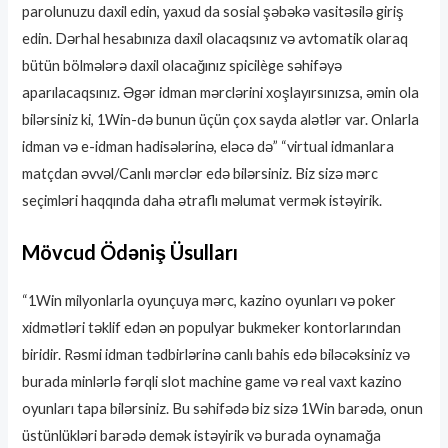
parolunuzu daxil edin, yaxud da sosial şəbəkə vasitəsilə giriş
edin. Dərhal hesabınıza daxil olacaqsınız və avtomatik olaraq
bütün bölmələrə daxil olacağınız spicilège səhifəyə
aparılacaqsınız. Əgər idman mərclərini xoşlayırsınızsa, əmin ola
bilərsiniz ki, 1Win-də bunun üçün çox sayda alətlər var. Onlarla
idman və e-idman hadisələrinə, eləcə də” “virtual idmanlara
matçdan əvvəl/Canlı mərclər edə bilərsiniz. Biz sizə mərc
seçimləri haqqında daha ətraflı məlumat vermək istəyirik.
Mövcud Ödəniş Üsulları
“1Win milyonlarla oyunçuya mərc, kazino oyunları və poker
xidmətləri təklif edən ən populyar bukmeker kontorlarından
biridir. Rəsmi idman tədbirlərinə canlı bahis edə biləcəksiniz və
burada minlərlə fərqli slot machine game və real vaxt kazino
oyunları tapa bilərsiniz. Bu səhifədə biz sizə 1Win barədə, onun
üstünlükləri barədə demək istəyirik və burada oynamağa