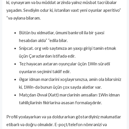
ki, oynayıram və bu müddət ərzində yalnız müsbət təcrübələr
yaşadım. Sevdiyim odur ki, istənilən vaxt yeni oyunlar aperitivo”
“və əylənə bilərəm.
Bütün bu xidmətlər, ümumi bankroll ilə bir şəxsi
hesabdan əldə” “edilə bilər.
Snipcat. org veb saytımıza ən yaxşı girişi təmin etmək
üçün Çərəzlərdən istifadə edir.
Tez həyəcan axtaran oyunçular üçün 1Win sürətli
oyunların seçimini təklif edir.
Əgər idman mərclərini xoşlayırsınızsa, əmin ola bilərsiniz
ki, 1Win-də bunun üçün çox sayda alətlər var.
Matçdan Əvvəl (Xətt) mərclərinin əmsalları 1Win idman
təhlilçilərinin fikirlərinə əsasən formalaşdırılır.
Profili yoxlayarkən və ya doldurarkən göstərdiyiniz məlumatlar
etibarlı və doğru olmalıdır. E-poçt/telefon nömrənizi və