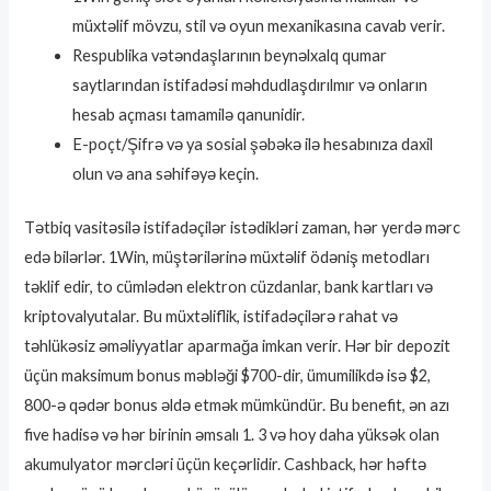
müxtəlif mövzu, stil və oyun mexanikasına cavab verir.
Respublika vətəndaşlarının beynəlxalq qumar
saytlarından istifadəsi məhdudlaşdırılmır və onların
hesab açması tamamilə qanunidir.
E-poçt/Şifrə və ya sosial şəbəkə ilə hesabınıza daxil
olun və ana səhifəyə keçin.
Tətbiq vasitəsilə istifadəçilər istədikləri zaman, hər yerdə mərc
edə bilərlər. 1Win, müştərilərinə müxtəlif ödəniş metodları
təklif edir, to cümlədən elektron cüzdanlar, bank kartları və
kriptovalyutalar. Bu müxtəliflik, istifadəçilərə rahat və
təhlükəsiz əməliyyatlar aparmağa imkan verir. Hər bir depozit
üçün maksimum bonus məbləği $700-dir, ümumilikdə isə $2,
800-ə qədər bonus əldə etmək mümkündür. Bu benefit, ən azı
five hadisə və hər birinin əmsalı 1. 3 və hoy daha yüksək olan
akumulyator mərcləri üçün keçərlidir. Cashback, hər həftə