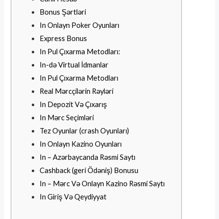
Bonus Şərtləri
In Onlayn Poker Oyunları
Express Bonus
In Pul Çıxarma Metodları:
In-də Virtual İdmanlar
In Pul Çıxarma Metodları
Real Mərcçilərin Rəyləri
In Depozit Və Çıxarış
In Mərc Seçimləri
Tez Oyunlar (crash Oyunları)
In Onlayn Kazino Oyunları
In – Azərbaycanda Rəsmi Saytı
Cashback (geri Ödəniş) Bonusu
In – Mərc Və Onlayn Kazino Rəsmi Saytı
In Giriş Və Qeydiyyat