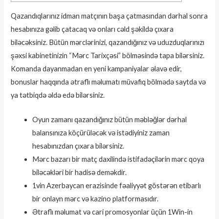
Qazandıqlarınız idman matçının başa çatmasından dərhal sonra
hesabınıza gəlib çatacaq və onları cəld şəkildə çıxara
biləcəksiniz. Bütün mərclərinizi, qazandığınız və uduzduqlarınızı
şəxsi kabinetinizin “Mərc Tarixçəsi” bölməsində tapa bilərsiniz.
Komanda dayanmadan en yeni kampaniyalar əlavə edir,
bonuslar haqqında ətraflı məlumatı müvafiq bölmədə saytda və
ya tətbiqdə əldə edə bilərsiniz.
Oyun zamanı qazandığınız bütün məbləğlər dərhal
balansınıza köçürüləcək və istədiyiniz zaman
hesabınızdan çıxara bilərsiniz.
Mərc bazarı bir matç daxilində istifadəçilərin mərc qoya
biləcəkləri bir hadisə deməkdir.
1vin Azerbaycan erazisinde fəaliyyət göstərən etibarlı
bir onlayn mərc və kazino platformasıdır.
Ətraflı məlumat və cari promosyonlar üçün 1Win-in