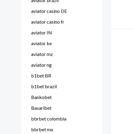
aviator brazil
aviator casino DE
aviator casino fr
aviator IN
aviator ke
aviator mz
aviator ng
b1bet BR
b1bet brazil
Bankobet
Basaribet
bbrbet colombia
bbrbet mx