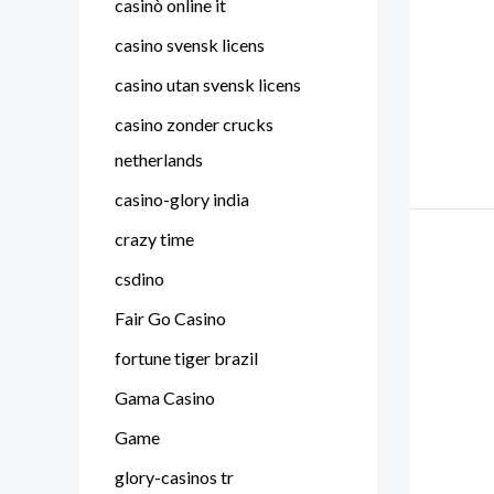
casinò online it
casino svensk licens
casino utan svensk licens
casino zonder crucks
netherlands
casino-glory india
crazy time
csdino
Fair Go Casino
fortune tiger brazil
Gama Casino
Game
glory-casinos tr