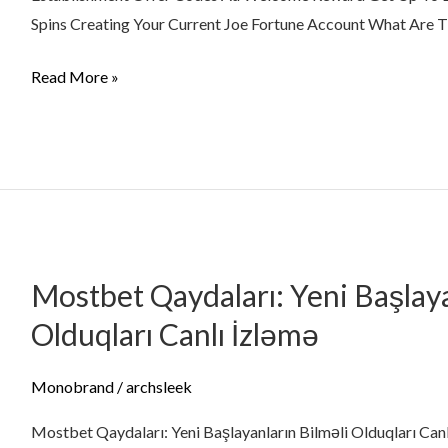
Spins Creating Your Current Joe Fortune Account What Are 
Delightful
Bonus
Read More »
Right
Now
Mostbet Qaydaları: Yeni Başlaya
Mostbet
Qaydaları:
Olduqları Canlı İzləmə
Yeni
Başlayanların
Monobrand
/
archsleek
Bilməli
Mostbet Qaydaları: Yeni Başlayanların Bilməli Olduqları Can
Olduqları