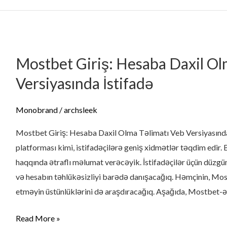
Mostbet Giriş: Hesaba Daxil Ol
Mostbet
Giriş:
Versiyasında İstifadə
Hesaba
Daxil
Monobrand
/
archsleek
Olma
Mostbet Giriş: Hesaba Daxil Olma Təlimatı Veb Versiyasınd
Təlimatı
platforması kimi, istifadəçilərə geniş xidmətlər təqdim edir.
Veb
haqqında ətraflı məlumat verəcəyik. İstifadəçilər üçün düzgün 
Versiyasında
və hesabın təhlükəsizliyi barədə danışacağıq. Həmçinin, Mos
İstifadə
etməyin üstünlüklərini də araşdıracağıq. Aşağıda, Mostbet-ə
Read More »