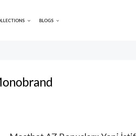
LLECTIONS
BLOGS
onobrand
Mostbet