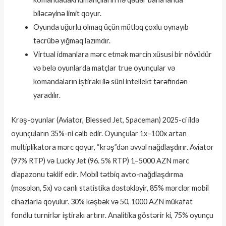
biləcəyinə limit qoyur.
Oyunda uğurlu olmaq üçün mütləq çoxlu oynayıb
təcrübə yığmaq lazımdır.
Virtual idmanlara mərc etmək mərcin xüsusi bir növüdür
və belə oyunlarda matçlar true oyunçular və
komandaların iştirakı ilə süni intellekt tərəfindən
yaradılır.
Krəş-oyunlar (Aviator, Blessed Jet, Spaceman) 2025-ci ildə
oyunçuların 35%-ni cəlb edir. Oyunçular 1x–100x artan
multiplikatora mərc qoyur, “krəş”dən əvvəl nağdlaşdırır. Aviator
(97% RTP) və Lucky Jet (96. 5% RTP) 1–5000 AZN mərc
diapazonu təklif edir. Mobil tətbiq avto-nağdlaşdırma
(məsələn, 5x) və canlı statistika dəstəkləyir, 85% mərclər mobil
cihazlarla qoyulur. 30% kəşbək və 50, 1000 AZN mükafat
fondlu turnirlər iştirakı artırır. Analitika göstərir ki, 75% oyunçu