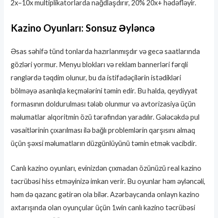
2x–10x multiplikatorlarda nağdlaşdırır, 20% 20x+ hədəfləyir.
Kazino Oyunları: Sonsuz Əyləncə
Əsas səhifə tünd tonlarda hazırlanmışdır və gecə saatlarında
gözləri yormur. Menyu blokları və reklam bannerləri fərqli
rənglərdə təqdim olunur, bu da istifadəçilərin istədikləri
bölməyə asanlıqla keçmələrini təmin edir. Bu halda, qeydiyyat
formasının doldurulması tələb olunmur və avtorizasiya üçün
məlumatlar alqoritmin özü tərəfindən yaradılır. Gələcəkdə pul
vəsaitlərinin çıxarılması ilə bağlı problemlərin qarşısını almaq
üçün şəxsi məlumatların düzgünlüyünü təmin etmək vacibdir.
Canlı kazino oyunları, evinizdən çıxmadan özünüzü real kazino
təcrübəsi hiss etməyinizə imkan verir. Bu oyunlar həm əyləncəli,
həm də qazanc gətirən ola bilər. Azərbaycanda onlayn kazino
axtarışında olan oyunçular üçün 1win canlı kazino təcrübəsi