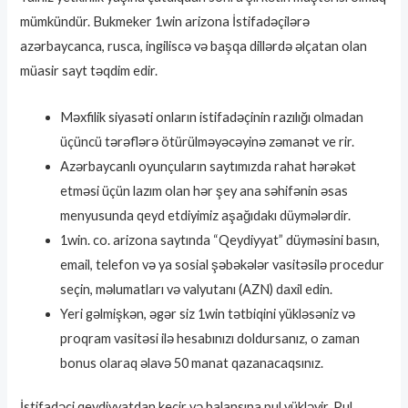
mümkündür. Bukmeker 1win arizona İstifadəçilərə
azərbaycanca, rusca, ingiliscə və başqa dillərdə əlçatan olan
müasir sayt təqdim edir.
Məxfilik siyasəti onların istifadəçinin razılığı olmadan
üçüncü tərəflərə ötürülməyəcəyinə zəmanət ve rir.
Azərbaycanlı oyunçuların saytımızda rahat hərəkət
etməsi üçün lazım olan hər şey ana səhifənin əsas
menyusunda qeyd etdiyimiz aşağıdakı düymələrdir.
1win. co. arizona saytında “Qeydiyyat” düyməsini basın,
email, telefon və ya sosial şəbəkələr vasitəsilə procedur
seçin, məlumatları və valyutanı (AZN) daxil edin.
Yeri gəlmişkən, əgər siz 1win tətbiqini yükləsəniz və
proqram vasitəsi ilə hesabınızı doldursanız, o zaman
bonus olaraq əlavə 50 manat qazanacaqsınız.
İstifadəçi qeydiyyatdan keçir və balansına pul yükləyir. Pul