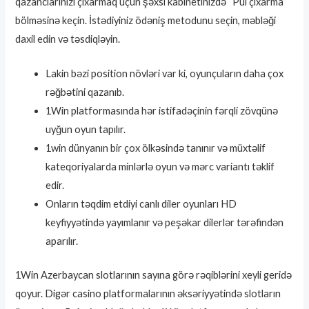
qazanclarınızı çıxarmaq üçün şəxsi kabinetinizdə “Pul çıxarma”
bölməsinə keçin. İstədiyiniz ödəniş metodunu seçin, məbləği
daxil edin və təsdiqləyin.
Lakin bəzi position növləri var ki, oyunçuların daha çox
rəğbətini qazanıb.
1Win platformasında hər istifadəçinin fərqli zövqünə
uyğun oyun tapılır.
1win dünyanın bir çox ölkəsində tanınır və müxtəlif
kateqoriyalarda minlərlə oyun və mərc variantı təklif
edir.
Onların təqdim etdiyi canlı diler oyunları HD
keyfiyyətində yayımlanır və peşəkar dilerlər tərəfindən
aparılır.
1Win Azerbaycan slotlarının sayına görə rəqiblərini xeyli geridə
qoyur. Digər casino platformalarının əksəriyyətində slotların