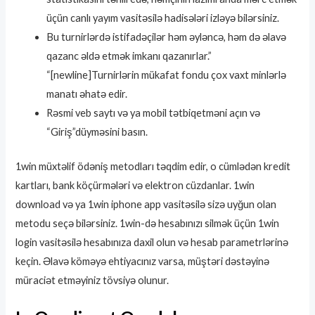
üçün canlı yayım vasitəsilə hadisələri izləyə bilərsiniz.
Bu turnirlərdə istifadəçilər həm əyləncə, həm də əlavə
qazanc əldə etmək imkanı qazanırlar.”
“[newline]Turnirlərin mükafat fondu çox vaxt minlərlə
manatı əhatə edir.
Rəsmi veb saytı və ya mobil tətbiqetməni açın və
“Giriş”düyməsini basın.
1win müxtəlif ödəniş metodları təqdim edir, o cümlədən kredit
kartları, bank köçürmələri və elektron cüzdanlar. 1win
download və ya 1win iphone app vasitəsilə sizə uyğun olan
metodu seçə bilərsiniz. 1win-də hesabınızı silmək üçün 1win
login vasitəsilə hesabınıza daxil olun və hesab parametrlərinə
keçin. Əlavə köməyə ehtiyacınız varsa, müştəri dəstəyinə
müraciət etməyiniz tövsiyə olunur.