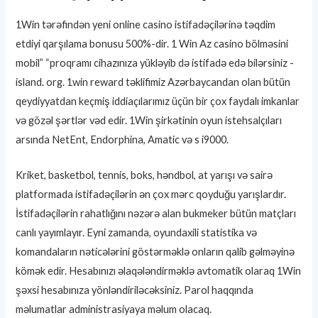
1Win tərəfindən yeni online casino istifadəçilərinə təqdim
etdiyi qarşılama bonusu 500%-dir. 1 Win Az casino bölməsini
mobil” “proqramı cihazınıza yükləyib də istifadə edə bilərsiniz -
island. org. 1win reward təklifimiz Azərbaycandan olan bütün
qeydiyyatdan keçmiş iddiaçılarımız üçün bir çox faydalı imkanlar
və gözəl şərtlər vəd edir. 1Win şirkətinin oyun istehsalçıları
arsında NetEnt, Endorphina, Amatic və s i9000.
Kriket, basketbol, tennis, boks, həndbol, at yarışı və sairə
platformada istifadəçilərin ən çox mərc qoyduğu yarışlardır.
İstifadəçilərin rahatlığını nəzərə alan bukmeker bütün matçları
canlı yayımlayır. Eyni zamanda, oyundaxili statistika və
komandaların nəticələrini göstərməklə onların qalib gəlməyinə
kömək edir. Hesabınızı əlaqələndirməklə avtomatik olaraq 1Win
şəxsi hesabınıza yönləndiriləcəksiniz. Parol haqqında
məlumatlar administrasiyaya məlum olacaq.