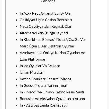
Content
In Az-a Necə Əmanət Etmək Olar
Qalibiyyət Üçün Casino Bonusları
Necə Qeydiyyatdan Keçmək Olar
Alternativ Giriş (güzgü Saytlar)
In Kiberidman Bölməsi: Dota 2, Cs: Go Və
Mərc Üçün Digər Elektron Oyunlar
Azərbaycanda Onlayn Kazino Oyunları Və
1win Platforması
In-də Oyunlar Və Əyləncə
İdman Mərcləri
Kazino Oyunları: Sonsuz Əyləncə
In Guess Proqramlarının İcmalı
In – Mərc” “və Onlayn Kazino Rəsmi Saytı
Bonuslar Və Aksiyalar: Qazancınızı Artırın
In – Azərbaycanda Rəsmi Saytı