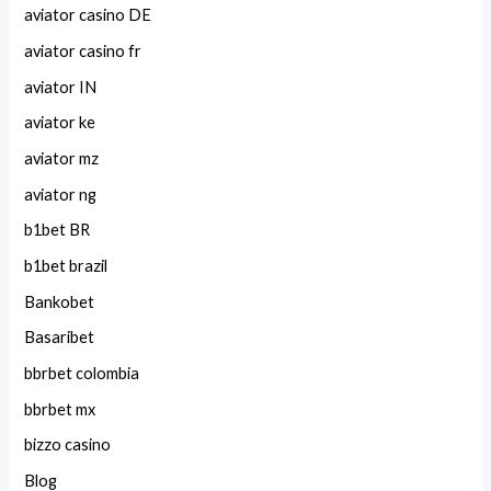
aviator casino DE
aviator casino fr
aviator IN
aviator ke
aviator mz
aviator ng
b1bet BR
b1bet brazil
Bankobet
Basaribet
bbrbet colombia
bbrbet mx
bizzo casino
Blog