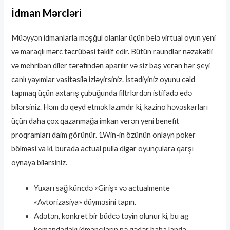
İdman Mərcləri
Müəyyən idmanlarla məşğul olanlar üçün belə virtual oyun yeni
və maraqlı mərc təcrübəsi təklif edir. Bütün raundlar nəzakətli
və mehriban diler tərəfindən aparılır və siz baş verən hər şeyi
canlı yayımlar vasitəsilə izləyirsiniz. İstədiyiniz oyunu cəld
tapmaq üçün axtarış çubuğunda filtrlərdən istifadə edə
bilərsiniz. Həm də qeyd etmək lazımdır ki, kazino həvəskarları
üçün daha çox qazanmağa imkan verən yeni benefit
proqramları daim görünür. 1Win-in özünün onlayn poker
bölməsi va ki, burada actual pulla digər oyunçulara qarşı
oynaya bilərsiniz.
Yuxarı sağ küncdə «Giriş» və actualmente
«Avtorizasiya» düyməsini tapın.
Adətən, konkret bir büdcə təyin olunur ki, bu ag
komandadakı idmançıların nə qədər baha landa