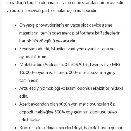
sənədlərin təqdim olunmasını tələb edən standart bir prosesdir
və bütün lisenziyalı platformalar üçün məcburidir.
Ən yaxşı provayderlərin ən yaxşı slot device game
maşınlarını təmin edən mərc platforması istifadəçilərin
hər birinin zövqünü nəzərə alır.
Sevdiyim odur ki, istənilən vaxt yeni oyunlar tapa və
əylənə bilərəm.
Mobil tətbiq (Android 5. 0+, iOS 9. 0+, twenty five MB)
13, 000+ oyuna və fifteen, 000+ mərc bazarına giriş
təmin edir.
Arzu etdiyiniz məbləği və lazımi ödəniş rekvizitlərini daxil
edin.
Azərbaycandan olan bütün yeni mərc oyunçuları öz
depozit məbləğinə 500% xoş gəlmisiniz bonusu tələb
edə bilərlər.
Kontor təkcə idman mərcləri deyil, həm də başqa qumar