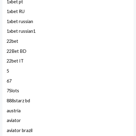
1xbet pt
1xbet RU
1xbet russian
1xbet russian1
22bet
22Bet BD
22bet IT
5
67
7Slots
888starz bd
austria
aviator
aviator brazil