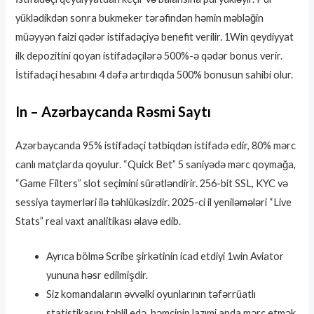
yüklədikdən sonra bukmeker tərəfindən həmin məbləğin
müəyyən faizi qədər istifadəçiyə benefit verilir. 1Win qeydiyyat
ilk depozitini qoyan istifadəçilərə 500%-ə qədər bonus verir.
İstifadəçi hesabını 4 dəfə artırdıqda 500% bonusun sahibi olur.
In – Azərbaycanda Rəsmi Saytı
Azərbaycanda 95% istifadəçi tətbiqdən istifadə edir, 80% mərc
canlı matçlarda qoyulur. “Quick Bet” 5 saniyədə mərc qoymağa,
“Game Filters” slot seçimini sürətləndirir. 256-bit SSL, KYC və
sessiya taymerləri ilə təhlükəsizdir. 2025-ci il yeniləmələri “Live
Stats” real vaxt analitikası əlavə edib.
Ayrıca bölmə Scribe şirkətinin icad etdiyi 1win Aviator
yununa həsr edilmişdir.
Siz komandaların əvvəlki oyunlarının təfərrüatlı
statistikasını təhlil edə, həmçinin lazımi anda mərc etmək