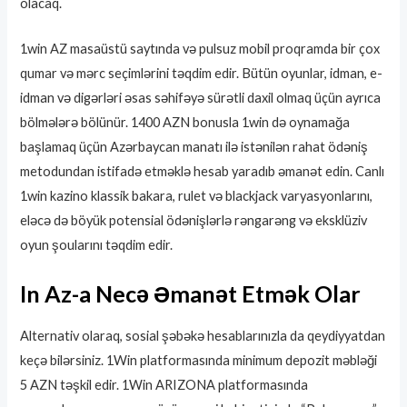
olacaq.
1win AZ masaüstü saytında və pulsuz mobil proqramda bir çox
qumar və mərc seçimlərini təqdim edir. Bütün oyunlar, idman, e-
idman və digərləri əsas səhifəyə sürətli daxil olmaq üçün ayrıca
bölmələrə bölünür. 1400 AZN bonusla 1win də oynamağa
başlamaq üçün Azərbaycan manatı ilə istənilən rahat ödəniş
metodundan istifadə etməklə hesab yaradıb əmanət edin. Canlı
1win kazino klassik bakara, rulet və blackjack varyasyonlarını,
eləcə də böyük potensial ödənişlərlə rəngarəng və eksklüziv
oyun şoularını təqdim edir.
In Az-a Necə Əmanət Etmək Olar
Alternativ olaraq, sosial şəbəkə hesablarınızla da qeydiyyatdan
keçə bilərsiniz. 1Win platformasında minimum depozit məbləği
5 AZN təşkil edir. 1Win ARIZONA platformasında