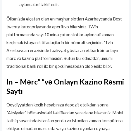
əyləncələri təklif edir.
Ölkənizdə əlçatan olan ən məşhur slotları Azərbaycanda Best
twenty kateqoriyasında aperitivo bilərsiniz. 1Win
platformasında sayı 10 minə çatan slotlar əyləncəli zaman
keçirmək istəyən istifadəçilərin bir nömrəli seçimidir. “1vin
Azerbaycan erazisinde fəaliyyət göstərən etibarlı bir onlayn
mərc və kazino platformasıdır. Bütün bu xidmətlər, ümumi
traditional bank roll ilə bir şəxsi hesabdan əldə edilə bilər.
In – Mərc” “və Onlayn Kazino Rəsmi
Saytı
Qeydiyyatdan keçib hesabınıza depozit etdikdən sonra
“Aksiyalar” bölməsindəki təkliflərdən yararlana bilərsiniz. Mobil
tətbiq sayəsində istənilən yerdə və istənilən zaman kompüterə
ehtiyac olmadan mərc edə və ya kazino oyunları oynaya