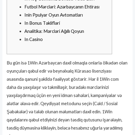
Futbol Mərcləri: Azərbaycanın Ehtirası
Inin Ppulyar Oyun Avtomatları
In Bonus Təklifləri
Analitika: Mərcləri Ağıllı Qoyun
In Casino
Bu gün isə 1Win Azərbaycan daxil olmaqla onlarla ölkədən olan
oyunçuları qəbul edir və beynəlxalq Kürasao lisenziyası
əsasında qanuni şəkildə fəaliyyət göstərir. Hər il 1Win com
daha da yaxşılaşır və təkmilləşir, buradakı mərclərinizi
yaxşılaşdırmaq üçün en yeni idman səhələri, kampaniyalar və
alətlər əlavə edir. Qeydiyyat metodunu seçin (Cəld / Sosial
Şəbəkələr) və tələb olunan məlumatları daxil edin. 1Win
qaydalarını qəbul etdiyinizi deyən təsdiq qutusunu işarələyin,
təsdiq düyməsinə klikləyin, beləcə hesabınız uğurla yaradılmış