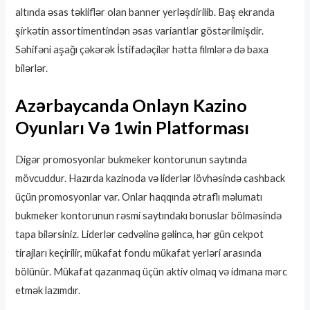
altında əsas təkliflər olan banner yerləşdirilib. Baş ekranda
şirkətin assortimentindən əsas variantlar göstərilmişdir.
Səhifəni aşağı çəkərək İstifadəçilər hətta filmlərə də baxa
bilərlər.
Azərbaycanda Onlayn Kazino
Oyunları Və 1win Platforması
Digər promosyonlar bukmeker kontorunun saytında
mövcuddur. Hazırda kazinoda və liderlər lövhəsində cashback
üçün promosyonlar var. Onlar haqqında ətraflı məlumatı
bukmeker kontorunun rəsmi saytındakı bonuslar bölməsində
tapa bilərsiniz. Liderlər cədvəlinə gəlincə, hər gün cekpot
tirajları keçirilir, mükafat fondu mükafat yerləri arasında
bölünür. Mükafat qazanmaq üçün aktiv olmaq və idmana mərc
etmək lazımdır.