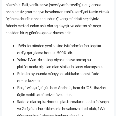
bilərsiniz. Bəli, verifikasiya (şəxsiyyətin təsdiqi) uduşlarınızı
problemsiz çıxarmaq və hesabınızın təhlükəsizliyini təmin etmək
üçün məcburi bir prosedurdur. Çıxarış müddəti seçdiyiniz
ödəniş metodundan asılı olaraq dəyişir və adətən bir neçə
saatdan bir iş gününə qədər davam edir.
1Win tərəfindən yeni casino istifadəçilərinə təqdim
etdiyi qarşılama bonusu 500%-dir.
Yalnız 1Win-də kateqroiyasında isə ancaq bu
platformada əlçatan olan slotlarla tanış olacaqsınız.
Ruletka oyununda müəyyən taktikalardan istifadə
etmək lazımdır.
Bəli, 1win giriş üçün həm Android, həm də iOS cihazları
üçün mobil tətbiqimiz mövcuddur.
Sadəcə olaraq, kazinonun platformalarından birini seçın
və Giriş üzərinə klikləməklə hesabınıza daxil olub, 1Win
dünyasını kəşf etməyə başlaya bilərsiniz.