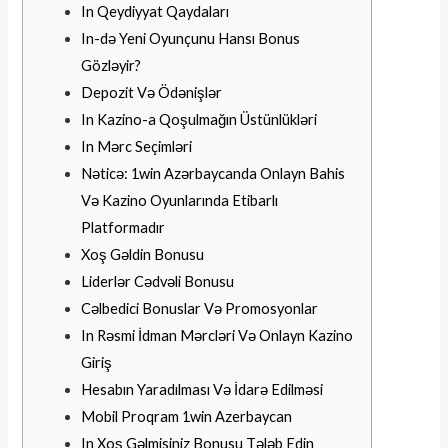
In Qeydiyyat Qaydaları
In-də Yeni Oyunçunu Hansı Bonus
Gözləyir?
Depozit Və Ödənişlər
In Kazino-a Qoşulmağın Üstünlükləri
In Mərc Seçimləri
Nəticə: 1win Azərbaycanda Onlayn Bahis
Və Kazino Oyunlarında Etibarlı
Platformadır
Xoş Gəldin Bonusu
Liderlər Cədvəli Bonusu
Cəlbedici Bonuslar Və Promosyonlar
In Rəsmi İdman Mərcləri Və Onlayn Kazino
Giriş
Hesabın Yaradılması Və İdarə Edilməsi
Mobil Proqram 1win Azerbaycan
In Xoş Gəlmisiniz Bonusu Tələb Edin