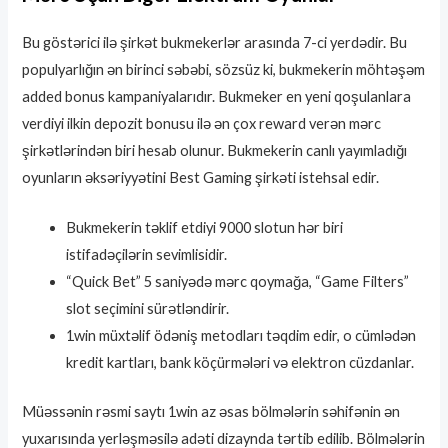
Bu göstərici ilə şirkət bukmekerlər arasında 7-ci yerdədir. Bu
populyarlığın ən birinci səbəbi, sözsüz ki, bukmekerin möhtəşəm
added bonus kampaniyalarıdır. Bukmeker en yeni qoşulanlara
verdiyi ilkin depozit bonusu ilə ən çox reward verən mərc
şirkətlərindən biri hesab olunur. Bukmekerin canlı yayımladığı
oyunların əksəriyyətini Best Gaming şirkəti istehsal edir.
Bukmekerin təklif etdiyi 9000 slotun hər biri
istifadəçilərin sevimlisidir.
“Quick Bet” 5 saniyədə mərc qoymağa, “Game Filters”
slot seçimini sürətləndirir.
1win müxtəlif ödəniş metodları təqdim edir, o cümlədən
kredit kartları, bank köçürmələri və elektron cüzdanlar.
Müəssənin rəsmi saytı 1win az əsas bölmələrin səhifənin ən
yuxarısında yerləşməsilə adəti dizaynda tərtib edilib. Bölmələrin