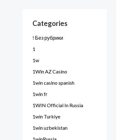
Categories
! Без рубрики
1
1w
1Win AZ Casino
1win casino spanish
1win fr
1WIN Official In Russia
1win Turkiye
1win uzbekistan
1winRussia