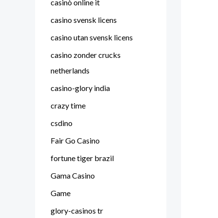
casinò online it
casino svensk licens
casino utan svensk licens
casino zonder crucks
netherlands
casino-glory india
crazy time
csdino
Fair Go Casino
fortune tiger brazil
Gama Casino
Game
glory-casinos tr