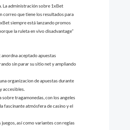
ía. La administración sobre 1xBet
n correo que tiene los resultados para
 1xBet siempre está lanzando promos
porque la ruleta en vivo disadvantage”
et anordna aceptado apuestas
ando sin parar su sitio net y ampliando
una organizacion de apuestas durante
y accesibles.
da sobre tragamonedas, con los angeles
a fascinante atmósfera de casino y el
 juegos, así como variantes con reglas