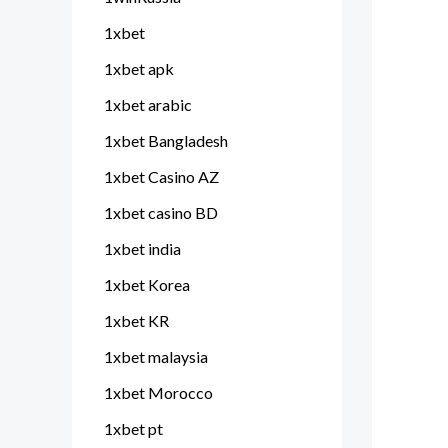
1xbet
1xbet apk
1xbet arabic
1xbet Bangladesh
1xbet Casino AZ
1xbet casino BD
1xbet india
1xbet Korea
1xbet KR
1xbet malaysia
1xbet Morocco
1xbet pt