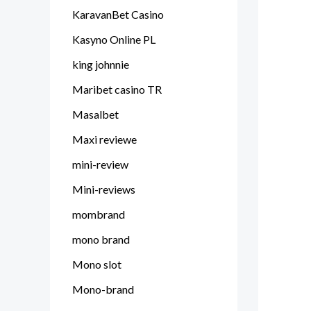
KaravanBet Casino
Kasyno Online PL
king johnnie
Maribet casino TR
Masalbet
Maxi reviewe
mini-review
Mini-reviews
mombrand
mono brand
Mono slot
Mono-brand