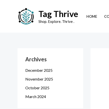
Skip
Po
S
to
nav
Tag Thrive
e
HOME
CO
content
a
Shop. Explore. Thrive .
r
c
h
f
o
Archives
r
December 2025
:
November 2025
October 2025
March 2024