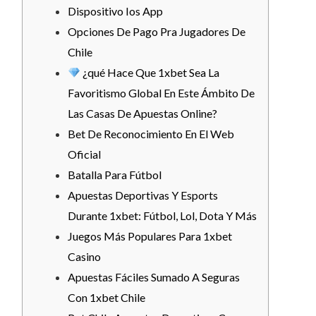
Dispositivo Ios App
Opciones De Pago Pra Jugadores De
Chile
¿qué Hace Que 1xbet Sea La
Favoritismo Global En Este Ámbito De
Las Casas De Apuestas Online?
Bet De Reconocimiento En El Web
Oficial
Batalla Para Fútbol
Apuestas Deportivas Y Esports
Durante 1xbet: Fútbol, Lol, Dota Y Más
Juegos Más Populares Para 1xbet
Casino
Apuestas Fáciles Sumado A Seguras
Con 1xbet Chile