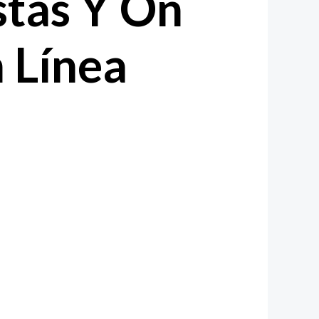
stas Y On
 Línea