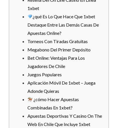
1xbet
¿qué Es Lo Que Hace Que 1xbet
Destaque Entre Las Demás Casas De
Apuestas Online?
Torneos Con Tiradas Gratuitas
Megabono Del Primer Depósito
Bet Online: Ventajas Para Los
Jugadores De Chile
Juegos Populares
Aplicación Móvil De 1xbet – Juega
Adonde Quieras
¿cómo Hacer Apuestas
Combinadas En 1xbet?
Apuestas Deportivas Y Casino On The
Web En Chile Que Incluye 1xbet