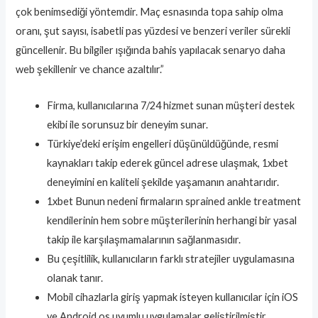
çok benimsediği yöntemdir. Maç esnasında topa sahip olma
oranı, şut sayısı, isabetli pas yüzdesi ve benzeri veriler sürekli
güncellenir. Bu bilgiler ışığında bahis yapılacak senaryo daha
web şekillenir ve chance azaltılır.”
Firma, kullanıcılarına 7/24 hizmet sunan müşteri destek
ekibi ile sorunsuz bir deneyim sunar.
Türkiye’deki erişim engelleri düşünüldüğünde, resmi
kaynakları takip ederek güncel adrese ulaşmak, 1xbet
deneyimini en kaliteli şekilde yaşamanın anahtarıdır.
1xbet Bunun nedeni firmaların sprained ankle treatment
kendilerinin hem sobre müşterilerinin herhangi bir yasal
takip ile karşılaşmamalarının sağlanmasıdır.
Bu çeşitlilik, kullanıcıların farklı stratejiler uygulamasına
olanak tanır.
Mobil cihazlarla giriş yapmak isteyen kullanıcılar için iOS
ve Android os uyumlu uygulamalar geliştirilmiştir.