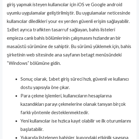
giriş yapmak isteyen kullanıcılar için iOS ve Google android
uyumlu uygulamalar geliştirilmiştir. Bu uygulamalar neticesinde
kullanıcılar diledikleri your ex yerden güvenli erişim sağlayabilir.
1xBet ayrıca trafikten tasarruf sağlayan, bahis listeleri
empieza canlı bahis bölümlerinin çalışmasını hızlandıran bir
masaüstü sürümüne de sahiptir. Bu sürümü yüklemek için, bahis
şirketinin web sitesinde ana sayfanın betagt menüsündeki
“Windows” bölümüne gidin.
Sonuç olarak, 1xbet giriş süreci hızlı, güvenli ve kullanıcı
dostu yapısıyla öne çıkar.
Para çekme işlemleri, kullanıcıların hesaplarına
kazandıkları parayı çekmelerine olanak tanıyan birçok
farklı yöntemle desteklenmektedir.
Yeni kullanıcılar ise hızlıca kayıt olabilir ve ilk oturumlarını
başlatabilir.
Yukarıda listelenen bahisler, kupondaki etkinlik sayısına