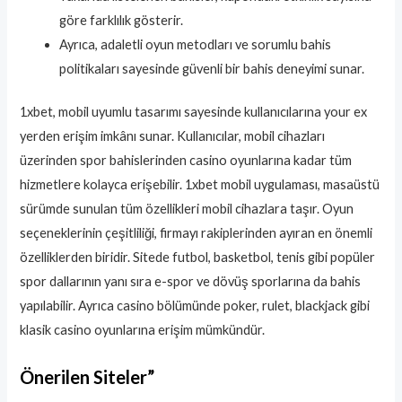
göre farklılık gösterir.
Ayrıca, adaletli oyun metodları ve sorumlu bahis
politikaları sayesinde güvenli bir bahis deneyimi sunar.
1xbet, mobil uyumlu tasarımı sayesinde kullanıcılarına your ex
yerden erişim imkânı sunar. Kullanıcılar, mobil cihazları
üzerinden spor bahislerinden casino oyunlarına kadar tüm
hizmetlere kolayca erişebilir. 1xbet mobil uygulaması, masaüstü
sürümde sunulan tüm özellikleri mobil cihazlara taşır. Oyun
seçeneklerinin çeşitliliği, firmayı rakiplerinden ayıran en önemli
özelliklerden biridir. Sitede futbol, basketbol, tenis gibi popüler
spor dallarının yanı sıra e-spor ve dövüş sporlarına da bahis
yapılabilir. Ayrıca casino bölümünde poker, rulet, blackjack gibi
klasik casino oyunlarına erişim mümkündür.
Önerilen Siteler”