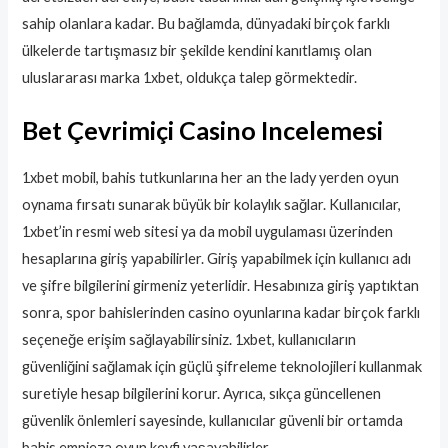
sahip olanlara kadar. Bu bağlamda, dünyadaki birçok farklı
ülkelerde tartışmasız bir şekilde kendini kanıtlamış olan
uluslararası marka 1xbet, oldukça talep görmektedir.
Bet Çevrimiçi Casino Incelemesi
1xbet mobil, bahis tutkunlarına her an the lady yerden oyun
oynama fırsatı sunarak büyük bir kolaylık sağlar. Kullanıcılar,
1xbet’in resmi web sitesi ya da mobil uygulaması üzerinden
hesaplarına giriş yapabilirler. Giriş yapabilmek için kullanıcı adı
ve şifre bilgilerini girmeniz yeterlidir. Hesabınıza giriş yaptıktan
sonra, spor bahislerinden casino oyunlarına kadar birçok farklı
seçeneğe erişim sağlayabilirsiniz. 1xbet, kullanıcıların
güvenliğini sağlamak için güçlü şifreleme teknolojileri kullanmak
suretiyle hesap bilgilerini korur. Ayrıca, sıkça güncellenen
güvenlik önlemleri sayesinde, kullanıcılar güvenli bir ortamda
bahis empieza oyun keyfi yaşayabilirler.