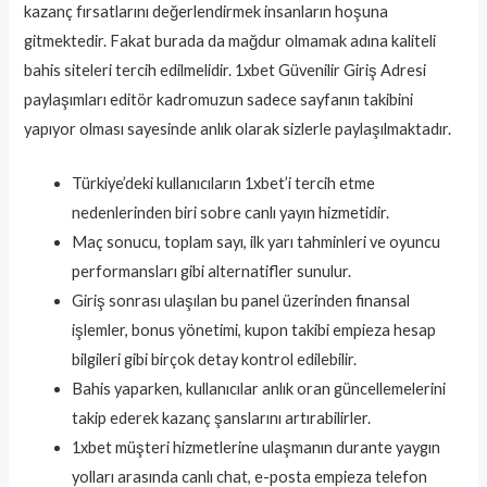
kazanç fırsatlarını değerlendirmek insanların hoşuna
gitmektedir. Fakat burada da mağdur olmamak adına kaliteli
bahis siteleri tercih edilmelidir. 1xbet Güvenilir Giriş Adresi
paylaşımları editör kadromuzun sadece sayfanın takibini
yapıyor olması sayesinde anlık olarak sizlerle paylaşılmaktadır.
Türkiye’deki kullanıcıların 1xbet’i tercih etme
nedenlerinden biri sobre canlı yayın hizmetidir.
Maç sonucu, toplam sayı, ilk yarı tahminleri ve oyuncu
performansları gibi alternatifler sunulur.
Giriş sonrası ulaşılan bu panel üzerinden finansal
işlemler, bonus yönetimi, kupon takibi empieza hesap
bilgileri gibi birçok detay kontrol edilebilir.
Bahis yaparken, kullanıcılar anlık oran güncellemelerini
takip ederek kazanç şanslarını artırabilirler.
1xbet müşteri hizmetlerine ulaşmanın durante yaygın
yolları arasında canlı chat, e-posta empieza telefon