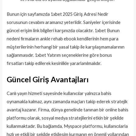
Bunun için sayfamızda 1xbet 2025 Giriş Adresi Nedir
sorusunun cevabını aramanız yeterlidir. Saniyeler içerisinde
güncel erişim link bilgileri karşınızda olacaktır. 1xbet Bunun
nedeni firmaların ankle rehab ebook kendilerinin hem para
müşterilerinin herhangi bir yasal takip ile karşılaşmamalarının
sağlanmasıdır. 1xbet Yatırım seçeneklerine göre bonus
fırsatları takip edilerek kesinlikle yararlanılmalıdır.
Güncel Giriş Avantajları
Canlı yayın hizmeti sayesinde kullanıcılar yalnızca bahis
oynamakla kalmaz, aynı zamanda maçları takip ederek stratejik
avantaj kazanır. Firma, dünya genelinde tanınan bir online bahis
platformu olarak, sosyal medya stratejilerini etkin bir şekilde
kullanmaktadır. Bu bağlamda, Myspace platformu, kullanıcılarla
hızlı ve etkili bir şekilde etkileşim kurmanın en önemli yollarından