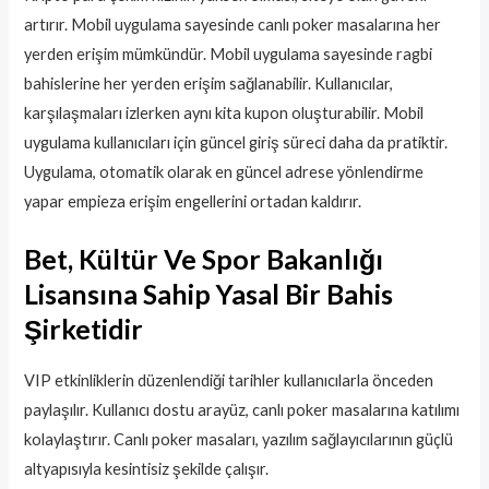
artırır. Mobil uygulama sayesinde canlı poker masalarına her
yerden erişim mümkündür. Mobil uygulama sayesinde ragbi
bahislerine her yerden erişim sağlanabilir. Kullanıcılar,
karşılaşmaları izlerken aynı kita kupon oluşturabilir. Mobil
uygulama kullanıcıları için güncel giriş süreci daha da pratiktir.
Uygulama, otomatik olarak en güncel adrese yönlendirme
yapar empieza erişim engellerini ortadan kaldırır.
Bet, Kültür Ve Spor Bakanlığı
Lisansına Sahip Yasal Bir Bahis
Şirketidir
VIP etkinliklerin düzenlendiği tarihler kullanıcılarla önceden
paylaşılır. Kullanıcı dostu arayüz, canlı poker masalarına katılımı
kolaylaştırır. Canlı poker masaları, yazılım sağlayıcılarının güçlü
altyapısıyla kesintisiz şekilde çalışır.