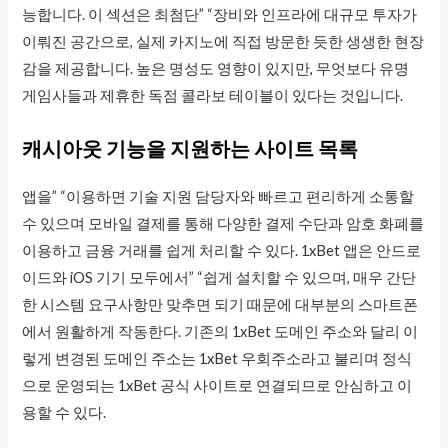
능합니다. 이 섹션은 최첨단” “장비와 인프라에 대규모 투자가
이뤄진 공간으로, 실제 카지노에 직접 방문한 듯한 생생한 현장
감을 제공합니다. 높은 명성도 영향이 있지만, 무엇보다 유명
게임사들과 제휴한 독점 콜라보 테이블이 있다는 것입니다.
캐시아웃 기능을 지원하는 사이트 목록
앱을” “이용하면 기술 지원 담당자와 빠르고 편리하게 소통할
수 있으며 모바일 결제를 통해 다양한 결제 수단과 암호 화폐를
이용하고 금융 거래를 쉽게 처리할 수 있다. 1xBet 앱은 안드로
이드와 iOS 기기 모두에서” “쉽게 설치할 수 있으며, 매우 간단
한 시스템 요구사항만 맞추면 되기 때문에 대부분의 스마트폰
에서 원활하게 작동한다. 기존의 1xBet 도메인 주소와 달리 이
렇게 변경된 도메인 주소는 1xBet 우회주소라고 불리며 정식
으로 운영되는 1xBet 공식 사이트로 연결되므로 안심하고 이
용할 수 있다.