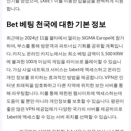
인기를 얻었으며, 1XBET 이를 이용한 입출금을 완벽하게 지원
합니다.
Bet 베팅 천국에 대한 기본 정보
최근에는 2024년 11월 몰타에서 열리는 SiGMA Europe에 참가
하여, 부스를 통해 방문객과 파트너십 기회를 공유할 계획입니
다. 카지노 온라인 카지노에서는 최소 베팅 금액이 5, 500 KRW
에 불과한 100개 이상의 게임을 라이브로 플레이할 수 있습니
다. 가상 사설 네트워크 서비스는 1xbet에 액세스하고 온라인
개인 정보를 유지하는 효과적인 방법을 제공합니다. VPN은 인
터넷 트래픽을 암호화하고 다른 지역에 위치한 보안 서버를 통
해 라우팅합니다. 이를 통해 제한된 웹사이트에 액세스하는데
도움이 될 뿐만 아니라 개인정보를 보호할 수 있습니다. 평판이
좋은 많은 VPN 제공업체가 다양한 국가의 서버를 제공하므로
1xbet에 액세스할 수 있는 서버 위치를 선택할 수 있습니다.