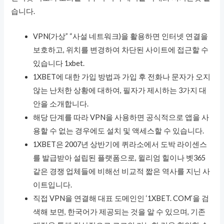
습니다.
VPN(가상” “사설 네트워크)을 활용하면 인터넷 연결을
보호하고, 위치를 변경하여 차단된 사이트에 접근할 수
있습니다 1xbet.
1XBET에 대한 가입 방법과 가입 후 전화나 문자가 오지
않는 난처한 상황에 대하여, 필자가 제시하는 3가지 대
안을 소개합니다.
해당 단계를 따라 VPN을 사용하면 공식적으로 앱을 사
용할 수 없는 경우에도 설치 및 액세스할 수 있습니다.
1XBET은 2007년 상반기에 퀴라소에서 도박 라이센스
를 발급받아 설립된 플랫폼으로, 윌리엄 힐이나 벳365
같은 경쟁 업체들에 비해선 비교적 짧은 역사를 지닌 사
이트입니다.
직접 VPN을 연결해 대표 도메인인 ‘1XBET. COM’을 검
색해 보면, 한국어가 제공되는 것을 알 수 있으며, 기존