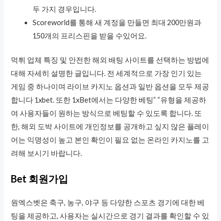
두 가지 경우입니다.
Scoreworld를 통해 새 계정을 만들면 최대 200만원과
150개의 프리스핀을 받을 수있어요.
먹튀 업체 특징 및 안전한 해외 배팅 사이트를 선택하는 방법에
대해 자세히 설명한 글입니다. 전 세계적으로 가장 인기 있는
게임 중 하나이며 라이브 카지노 옵션과 일반 옵션을 모두 제공
합니다 1xbet. 또한 1xBet에서는 다양한 베팅” “유형을 제공하
여 사용자들이 원하는 방식으로 베팅할 수 있도록 합니다. 또
한, 해외 도박 사이트에 개인정보를 공개하고 싶지 않은 플레이
어는 익명성이 높고 본인 확인이 필요 없는 온라인 카지노를 고
려해 보시기 바랍니다.
Bet 회원가입
원엑스벳은 축구, 농구, 야구 등 다양한 스포츠 경기에 대한 베
팅을 제공하고, 사용자는 실시간으로 경기 결과를 확인할 수 있