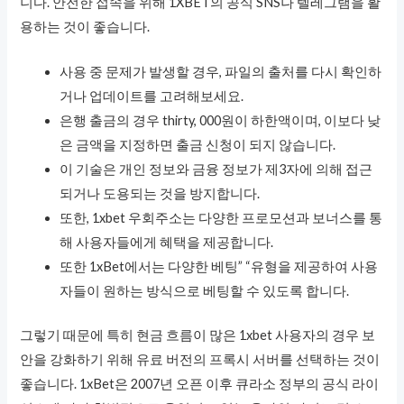
니다͏. 안전͏한 접속을 위해 1XBET의 공식 SNS나 텔레그램을 활
용하͏는 것이 좋͏습니다.
사용 중 문제가 발생할 경우, 파일의 출처를 다시 확인하
거나 업데이트를 고려해보세요.
은행 출금의 경우 thirty, 000원이 하한액이며, 이보다 낮
은 금액을 지정하면 출금 신청이 되지 않습니다.
이 기술은 개인 정보와 금융 정보가 제3자에 의해 접근
되거나 도용되는 것을 방지합니다.
또한, 1xbet 우회주소는 다양한 프로모션과 보너스를 통
해 사용자들에게 혜택을 제공합니다.
또한 1xBet에서는 다양한 베팅” “유형을 제공하여 사용
자들이 원하는 방식으로 베팅할 수 있도록 합니다.
그렇기 때문에 특히 현금 흐름이 많은 1xbet 사용자의 경우 보
안을 강화하기 위해 유료 버전의 프록시 서버를 선택하는 것이
좋습니다. 1xBet은 2007년 오픈 이후 큐라소 정부의 공식 라이