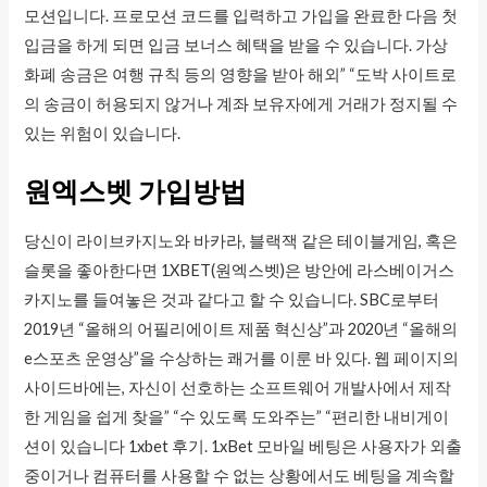
모션입니다. 프로모션 코드를 입력하고 가입을 완료한 다음 첫
입금을 하게 되면 입금 보너스 혜택을 받을 수 있습니다. 가상
화폐 송금은 여행 규칙 등의 영향을 받아 해외” “도박 사이트로
의 송금이 허용되지 않거나 계좌 보유자에게 거래가 정지될 수
있는 위험이 있습니다.
원엑스벳 가입방법
당신이 라이브카지노와 바카라, 블랙잭 같은 테이블게임, 혹은
슬롯을 좋아한다면 1XBET(원엑스벳)은 방안에 라스베이거스
카지노를 들여놓은 것과 같다고 할 수 있습니다. SBC로부터
2019년 “올해의 어필리에이트 제품 혁신상”과 2020년 “올해의
e스포츠 운영상”을 수상하는 쾌거를 이룬 바 있다. 웹 페이지의
사이드바에는, 자신이 선호하는 소프트웨어 개발사에서 제작
한 게임을 쉽게 찾을” “수 있도록 도와주는” “편리한 내비게이
션이 있습니다 1xbet 후기. 1xBet 모바일 베팅은 사용자가 외출
중이거나 컴퓨터를 사용할 수 없는 상황에서도 베팅을 계속할