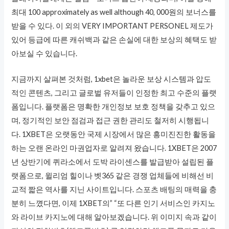
최대 100 approximately as well although 40, 000원의 보너스를
받을 수 있다. 이 외의 VERY IMPORTANT PERSONEL 제도가
있어 등급에 따른 캐쉬백과 같은 손실에 대한 보상의 혜택도 받
아보실 수 있습니다.
지금까지 살펴본 것처럼, 1xbet은 놀라운 보상 시스템과 압도
적인 콘텐츠, 그리고 글로벌 유저들이 인정한 최고 수준의 플랫
폼입니다. 플랫폼은 명확한 개인정보 보호 정책을 갖추고 있으
며, 정기적인 보안 점검과 접근 권한 관리도 철저히 시행됩니
다. 1XBET은 오랫동안 국제 시장에서 많은 흥미진진한 활동을
하는 오랜 온라인 마권업자로 알려져 왔습니다. 1XBET은 2007
년 상반기에 퀴라소에서 도박 라이센스를 발급받아 설립된 플
랫폼으로, 윌리엄 힐이나 벳365 같은 경쟁 업체들에 비해선 비
교적 짧은 역사를 지닌 사이트입니다. 스포츠 배팅의 매력을 충
분히͏ 느꼈다면, 이제 1XBET͏의” “또 다른 인기 서비스인 카지노
와 라이브 카지노에 대해 알아보겠습니다. 위 이미지 속과 같이