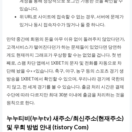
계정을 통해 정상적으로 로그인 가능한 것을 확인할 수
있습니다.
위 URL로 사이트에 접속할 수 없는 경우, 서버에 문제가
있거나 동시 접속자수가 많거나 둘 중 하나다.
만약 중간에 회원의 돈을 아무 이유 없이 돌려주지 않았다던가,
고객서비스가 떨어진다던가 하는 문제들이 있었다면 당연하
게도 현재까지 그래프가 우상향 할 수는 없었을 겁니다. 첫 번
째로, 스팸 차단 앱에서 1XBET의 문자 및 전화를 자동으로 차
단해 놨을 수» «있습니다. 축구, 야구, 농구 등의 스포츠 경기 생
방송을 1XBET에서 확인할 수 있으며, 우리나라 경기에 국한되
지 않고, 전 세계 경기를 볼 수 있습니다. 출금 처리 시간은 결제
수단에 따라 다르지만 최대 30분 이내에 출금을 처리하는 것을
원칙으로 한다.
누누티비(누누tv) 새주소/최신주소(현재주소)
및 우회 방법 안내 (tistory Com)