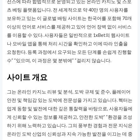
선스에 따라 합법적으로 운영되고 있는 온라인 카지노 및 스포
츠 베팅 플랫폼입니다. 전 세계적으로 약 40만 명의 사용자를
보유하고 있는 이 글로벌 배팅 사이트는 한국어를 포함해 70개
이상의 언어로 서비스를 제공하고 있어 언어 장벽 없이 서비스
를 이용할 수 있다. 사용자들은 일반적으로 1xBet의 웹사이트
나 모바일 앱을 통해 처리 시간을 확인하고 이에 따라 인출을
요청한다. 등록 과정에서 요구되는 모든 단계를 손쉽게 진행할
수” “있으며, 이 과정은 몇 분밖에” “걸리지 않습니다.
사이트 개요
그는 온라인 카지노 리뷰 및 분석, 도박 규제 및 준수, 플레이어
안전 및 책임감 있는 도박에 전문성을 가지고 있습니다. 헥터는
업계 동향 및 발전에 대한 깊은 통찰력을 바탕으로, 사용자들에
게 신뢰할 수 있는 정보를 제공하고, 안전한 도박” “환경을 조성
하기 위해 노력하고 있습니다. 그의 풍부한 경험과 전문 지식은
온라인 도박 산업의 신뢰성과 지속 가능한 발전을 이끄는 데 중