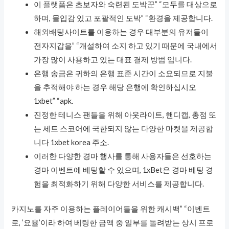
이 플랫폼은 초보자와 숙련된 도박꾼” “모두를 대상으로
하며, 몰입감 있고 포괄적인 도박” “환경을 제공합니다.
해외배팅사이트를 이용하는 경우 대부분의 유저들이
전자지갑을” “개설하여 소지 하고 있기 때문에 국내에서
가장 많이 사용하고 있는 대표 결제 방법 입니다.
은행 송금은 귀하의 은행 표준 시간이 소요되므로 지불
을 추적해야 하는 경우 해당 은행에 확인하십시오
1xbet” “apk.
진정한 테니스 팬들을 위해 아웃라이트, 핸디캡, 총점 또
는 세트 스코어에 국한되지 않는 다양한 마켓을 제공합
니다 1xbet korea 주소.
이러한 다양한 경마 행사를 통해 사용자들은 선호하는
경마 이벤트에 베팅할 수 있으며, 1xBet은 경마 베팅 경
험을 최적화하기 위해 다양한 서비스를 제공합니다.
카지노를 자주 이용하는 플레이어들을 위한 캐시백” “이벤트
로, ‘요율’이라 하여 베팅한 금액 중 일부를 돌려받는 상시 프로