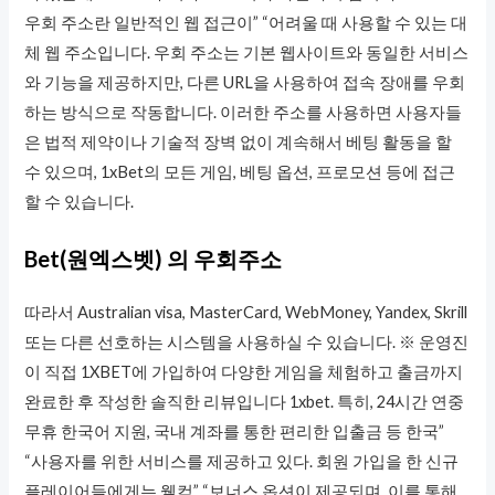
우회 주소란 일반적인 웹 접근이” “어려울 때 사용할 수 있는 대
체 웹 주소입니다. 우회 주소는 기본 웹사이트와 동일한 서비스
와 기능을 제공하지만, 다른 URL을 사용하여 접속 장애를 우회
하는 방식으로 작동합니다. 이러한 주소를 사용하면 사용자들
은 법적 제약이나 기술적 장벽 없이 계속해서 베팅 활동을 할
수 있으며, 1xBet의 모든 게임, 베팅 옵션, 프로모션 등에 접근
할 수 있습니다.
Bet(원엑스벳) 의 우회주소
따라서 Australian visa, MasterCard, WebMoney, Yandex, Skrill
또는 다른 선호하는 시스템을 사용하실 수 있습니다. ※ 운영진
이 직접 1XBET에 가입하여 다양한 게임을 체험하고 출금까지
완료한 후 작성한 솔직한 리뷰입니다 1xbet. 특히, 24시간 연중
무휴 한국어 지원, 국내 계좌를 통한 편리한 입출금 등 한국”
“사용자를 위한 서비스를 제공하고 있다. 회원 가입을 한 신규
플레이어들에게는 웰컴” “보너스 옵션이 제공되며, 이를 통해