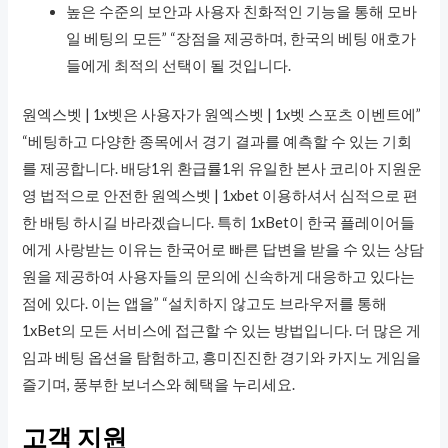
높은 수준의 보안과 사용자 친화적인 기능을 통해 모바
일 베팅의 모든” “장점을 제공하며, 한국의 베팅 애호가
들에게 최적의 선택이 될 것입니다.
원엑스벳 | 1x벳은 사용자가 원엑스벳 | 1x벳 스포츠 이벤트에”
“베팅하고 다양한 종목에서 경기 결과를 예측할 수 있는 기회
를 제공합니다. 배당1위 환급률1위 유일한 본사 코리아 지원운
영 법적으로 안전한 원엑스벳 | 1xbet 이용하셔서 심적으로 편
한 배팅 하시길 바라겠습니다. 특히 1xBet이 한국 플레이어들
에게 사랑받는 이유는 한국어로 빠른 답변을 받을 수 있는 상담
원을 제공하여 사용자들의 문의에 신속하게 대응하고 있다는
점에 있다. 이는 앱을” “설치하지 않고도 브라우저를 통해
1xBet의 모든 서비스에 접근할 수 있는 방법입니다. 더 많은 게
임과 베팅 옵션을 탐험하고, 흥미진진한 경기와 카지노 게임을
즐기며, 풍부한 보너스와 혜택을 누리세요.
고객 지원