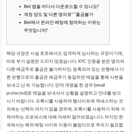
Bet 앱을 어디서 다운로드할 수 있나요?
계정 양도 및 다른 명의로” “출금불가
Bet에서 온라인 베팅에 참여하는 이유는
무엇입니까?
해당 규정은 사설 토토에서도 엄격하게 심사하는 규정이기에,
따로 부가 설명은 드리지 않겠습니다. KYC 인증을 받은 명의와
다른 예금주로 출금은 불가하지만, 등록되어 있는 은행에서 다
른 은행으로의 출금은 예금주가 동일하면 메일을 통해 사본을
보내고 난 뒤 가능합니다. 만약 개명을 한 경우 [email
protected]로 메일을 보내셔서 상황을 설명하고 안내를 받으
시기 바랍니다. 프록시를 사용하여 웹사이트에 액세스하는 것
외에는 선택의 여지가 없을 경우에, 프록시를 사용하기 위해 거
쳐야하는 프로세스에 대해 자세히 알아보겠습니다. 하지만 한
국에͏서는͏ 해외 베팅 사이트 이용이 불법이므͏로 주의가 필요합