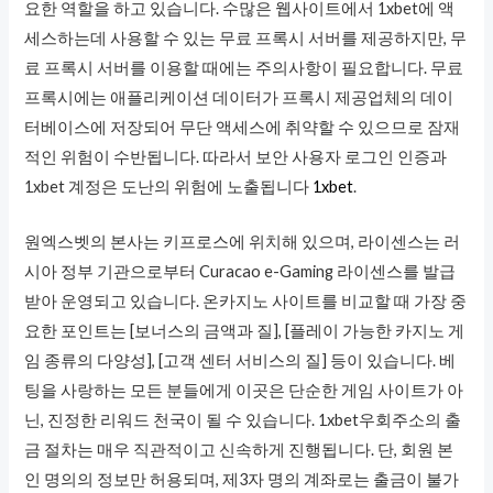
요한 역할을 하고 있습니다. 수많은 웹사이트에서 1xbet에 액
세스하는데 사용할 수 있는 무료 프록시 서버를 제공하지만, 무
료 프록시 서버를 이용할 때에는 주의사항이 필요합니다. 무료
프록시에는 애플리케이션 데이터가 프록시 제공업체의 데이
터베이스에 저장되어 무단 액세스에 취약할 수 있으므로 잠재
적인 위험이 수반됩니다. 따라서 보안 사용자 로그인 인증과
1xbet 계정은 도난의 위험에 노출됩니다
1xbet
.
원엑스벳의 본사는 키프로스에 위치해 있으며, 라이센스는 러
시아 정부 기관으로부터 Curacao e-Gaming 라이센스를 발급
받아 운영되고 있습니다. 온카지노 사이트를 비교할 때 가장 중
요한 포인트는 [보너스의 금액과 질], [플레이 가능한 카지노 게
임 종류의 다양성], [고객 센터 서비스의 질] 등이 있습니다. 베
팅을 사랑하는 모든 분들에게 이곳은 단순한 게임 사이트가 아
닌, 진정한 리워드 천국이 될 수 있습니다. 1xbet우회주소의 출
금 절차는 매우 직관적이고 신속하게 진행됩니다. 단, 회원 본
인 명의의 정보만 허용되며, 제3자 명의 계좌로는 출금이 불가