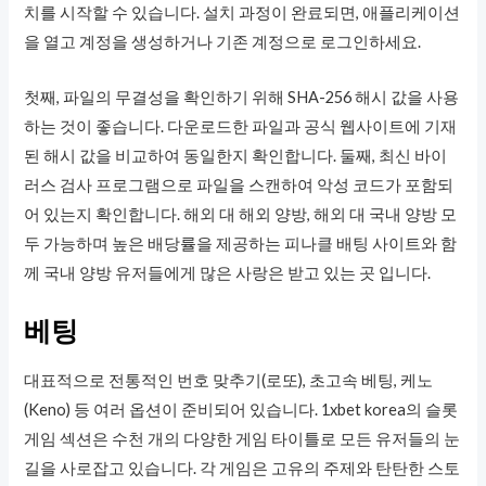
치를 시작할 수 있습니다. 설치 과정이 완료되면, 애플리케이션
을 열고 계정을 생성하거나 기존 계정으로 로그인하세요.
첫째, 파일의 무결성을 확인하기 위해 SHA-256 해시 값을 사용
하는 것이 좋습니다. 다운로드한 파일과 공식 웹사이트에 기재
된 해시 값을 비교하여 동일한지 확인합니다. 둘째, 최신 바이
러스 검사 프로그램으로 파일을 스캔하여 악성 코드가 포함되
어 있는지 확인합니다. 해외 대 해외 양방, 해외 대 국내 양방 모
두 가능하며 높은 배당률을 제공하는 피나클 배팅 사이트와 함
께 국내 양방 유저들에게 많은 사랑은 받고 있는 곳 입니다.
베팅
대표적으로 전통적인 번호 맞추기(로또), 초고속 베팅, 케노
(Keno) 등 여러 옵션이 준비되어 있습니다. 1xbet korea의 슬롯
게임 섹션은 수천 개의 다양한 게임 타이틀로 모든 유저들의 눈
길을 사로잡고 있습니다. 각 게임은 고유의 주제와 탄탄한 스토