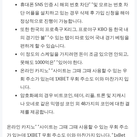
휴대폰 SNS 인증 시 해외 번호 차단” “및 모르는 번호 차
단 어플을 설치하고 있는 경우 삭제 후 가입 신청을 해야
정상적으로 진행이 가능합니다.
또한 한국의 프로축구 K리그, 프로야구 KBO 등 한국 내
의 경기만 볼” “수 있는 탭이 따로 있어 국내 경기 베팅을
편하게 할 수 있습니다.
이 정도의 스케일을 가지려면 돈이 조금 있으면 안되고,
못해도 1000억은” “있어야 한다.
온라인 카지노” “사이트는 그때 그때 사용할 수 있는 우
회 주소가 있는데 1XBET 우회 주소도 이와 마찬가지 입
니다.
암호화폐의 경우 비트코인, 테더, 리플, 트론 및 지캐시
나 모네로 같은 익명성 코인 외 48가지의 코인에 대한 결
제를 제공합니다.
온라인 카지노” “사이트는 그때 그때 사용할 수 있는 우회 주소
가 있는데 1XBET 우회 주소도 이와 마찬가지 입니다. “1xBet