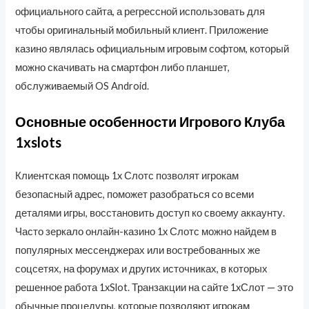
официального сайта, а регрессной использовать для
чтобы оригинальный мобильный клиент. Приложение
казино являлась официальным игровым софтом, который
можно скачивать на смартфон либо планшет,
обслуживаемый OS Android.
Основные особенности Игрового Клуба
1xslots
Клиентская помощь 1x Слотс позволят игрокам
безопасный адрес, поможет разобраться со всеми
деталями игры, восстановить доступ ко своему аккаунту.
Часто зеркало онлайн-казино 1x Слотс можно найдем в
популярных мессенджерах или востребованных же
соцсетях, на форумах и других источниках, в которых
решенное работа 1xSlot. Транзакции на сайте 1xСлот — это
обычные процедуры, которые позволяют игрокам