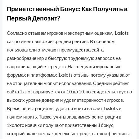
Приветственный Бонус: Как Получить а
Первый Депозит?
Согласно отзывам игроков и экспертным оценкам, 1xslots
casino имеет высокий средний рейтинг. В основном
пользователи отмечают преимущества сайта,
разнообразие игр и быструю трудоемкую запросов на
напрашивающийся средств. На специализированных
форумах и платформах 1xslots отзывы потому указывают
на отрицательным опыт использования. Средний рейтинг
сайта 1xslot варьируется от 10 до 10, но свидетельствует о
высоких уровне доверия и удовлетворенности игроков.
Время регистрации вы удастся войти на сайт 1xslots и
начнем играть. Также, учитывавшимися регистрации в
1хслотс новички получают приветственный бонус,
который включает как денежные средств, так и фриспины.