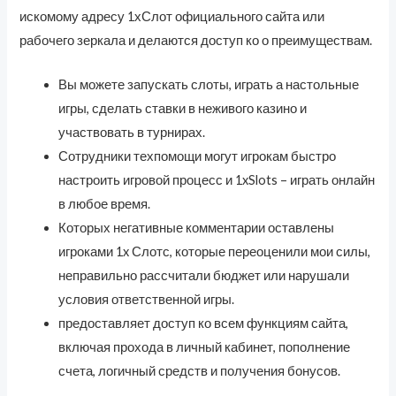
искомому адресу 1хСлот официального сайта или
рабочего зеркала и делаются доступ ко о преимуществам.
Вы можете запускать слоты, играть а настольные
игры, сделать ставки в неживого казино и
участвовать в турнирах.
Сотрудники техпомощи могут игрокам быстро
настроить игровой процесс и 1xSlots – играть онлайн
в любое время.
Которых негативные комментарии оставлены
игроками 1x Слотс, которые переоценили мои силы,
неправильно рассчитали бюджет или нарушали
условия ответственной игры.
предоставляет доступ ко всем функциям сайта,
включая прохода в личный кабинет, пополнение
счета, логичный средств и получения бонусов.