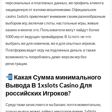
персональных и платежных данных, же профиль клиента
защищенную от взлома мошенниками. Официальное
casino 1xslots привлекает внимание своим разнообразным
выбором игр, включая слоты, настольные игры, живые
казино и многое это. Пользователи могут найдут более
5000 игр от ведущих провайдеров. В 1слотс не что
выбрать же для новичков, же и для опытных игроков.
Платформа ведет игру на подлинные деньги, а также
возможность попробовать демо-версии игр без
регистрации.
Какая Сумма минимального
Вывода В 1xslots Casino Для
российских Игроков?
Средствам зачисляются на баланс почти моментально,
только вывод может займут некоторое время. 1xSlots