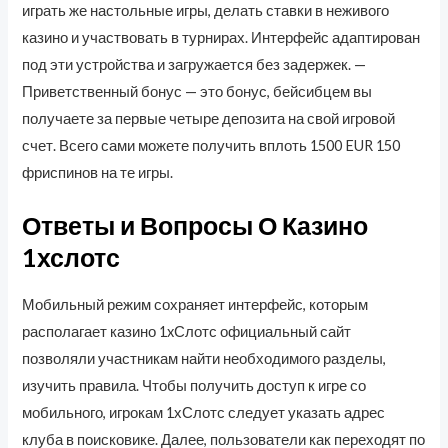
играть же настольные игры, делать ставки в неживого
казино и участвовать в турнирах. Интерфейс адаптирован
под эти устройства и загружается без задержек. —
Приветственный бонус — это бонус, бейсибцем вы
получаете за первые четыре депозита на свой игровой
счет. Всего сами можете получить вплоть 1500 EUR 150
фриспинов на те игры.
Ответы и Вопросы О Казино
1хслотс
Мобильный режим сохраняет интерфейс, которым
располагает казино 1xСлотс официальный сайт
позволяли участникам найти необходимого разделы,
изучить правила. Чтобы получить доступ к игре со
мобильного, игрокам 1хСлотс следует указать адрес
клуба в поисковике. Далее, пользователи как переходят по