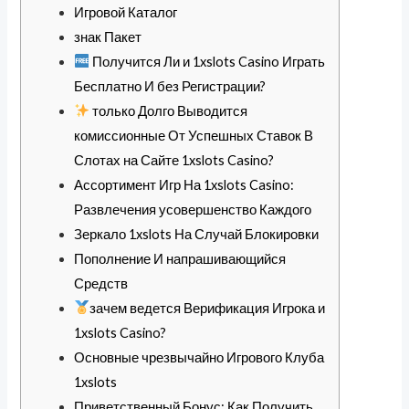
Игровой Каталог
знак Пакет
Получится Ли и 1xslots Casino Играть
Бесплатно И без Регистрации?
только Долго Выводится
комиссионные От Успешных Ставок В
Слотах на Сайте 1xslots Casino?
Ассортимент Игр На 1xslots Casino:
Развлечения усовершенство Каждого
Зеркало 1xslots На Случай Блокировки
Пополнение И напрашивающийся
Средств
зачем ведется Верификация Игрока и
1xslots Casino?
Основные чрезвычайно Игрового Клуба
1xslots
Приветственный Бонус: Как Получить