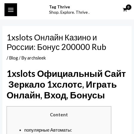
Skip
Post
S
MAIN
Tag Thrive
to
navigation
Shop. Explore. Thrive .
e
MENU
content
a
r
1xslots Онлайн Казино и
c
России: Бонус 200000 Rub
h
f
/
Blog
/ By
archsleek
o
1xslots Официальный Сайт
r
️ Зеркало 1хслотс, Играть
:
Онлайн, Вход, Бонусы
Content
популярные Автоматы: