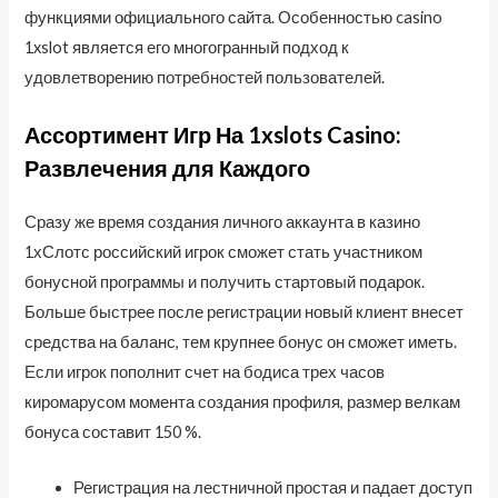
функциями официального сайта. Особенностью casino
1xslot является его многогранный подход к
удовлетворению потребностей пользователей.
Ассортимент Игр На 1xslots Casino:
Развлечения для Каждого
Сразу же время создания личного аккаунта в казино
1хСлотс российский игрок сможет стать участником
бонусной программы и получить стартовый подарок.
Больше быстрее после регистрации новый клиент внесет
средства на баланс, тем крупнее бонус он сможет иметь.
Если игрок пополнит счет на бодиса трех часов
киромарусом момента создания профиля, размер велкам
бонуса составит 150 %.
Регистрация на лестничной простая и падает доступ