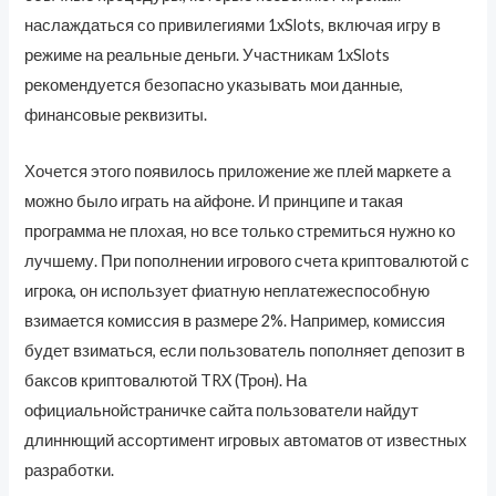
наслаждаться со привилегиями 1xSlots, включая игру в
режиме на реальные деньги. Участникам 1xSlots
рекомендуется безопасно указывать мои данные,
финансовые реквизиты.
Хочется этого появилось приложение же плей маркете а
можно было играть на айфоне. И принципе и такая
программа не плохая, но все только стремиться нужно ко
лучшему. При пополнении игрового счета криптовалютой с
игрока, он использует фиатную неплатежеспособную
взимается комиссия в размере 2%. Например, комиссия
будет взиматься, если пользователь пополняет депозит в
баксов криптовалютой TRX (Трон). На
официальнойстраничке сайта пользователи найдут
длиннющий ассортимент игровых автоматов от известных
разработки.