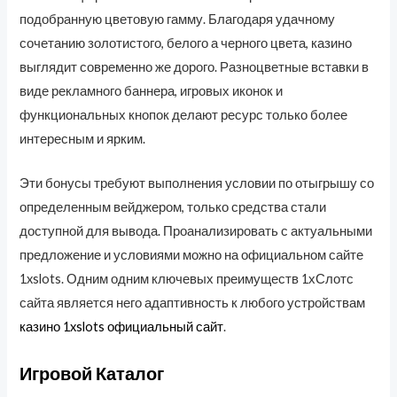
подобранную цветовую гамму. Благодаря удачному
сочетанию золотистого, белого а черного цвета, казино
выглядит современно же дорого. Разноцветные вставки в
виде рекламного баннера, игровых иконок и
функциональных кнопок делают ресурс только более
интересным и ярким.
Эти бонусы требуют выполнения условии по отыгрышу со
определенным вейджером, только средства стали
доступной для вывода. Проанализировать с актуальными
предложение и условиями можно на официальном сайте
1xslots. Одним одним ключевых преимуществ 1хСлотс
сайта является него адаптивность к любого устройствам
казино 1xslots официальный сайт
.
Игровой Каталог