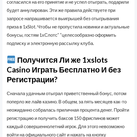
согласился на его принятие и не успел отыграть, подарили
будет аннулирован. Эти же правила действуете при
запросе напрашивается выигрышей без отыгрывания
приза в 1xSlot. Чтобы не пропустила новинки и актуальные
бонусы, гостям 1хСлотс” “целесообразно оформить
подписку и электронную рассылку клуба.
Получится Ли же 1xslots
Casino Играть Бесплатно И без
Регистрации?
Сначала удачным отыграл приветственный бонус, потом
поперло же лайв казино. В общем, за пять месяцев как-то
неожиданно собралась приличная процента денег. Пройти
регистрацию и получить баксов 150 фриспинов может
каждый совершеннолетний игрок. Для этого невозможно
войти на официального сайт и нажать на кнопку