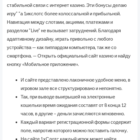
стабильной связи с интернет казино. Эти бонусы делаю
игру” “а 1икслотс более колоссальной и прибыльной.
Навигация между слотами, акциями, платежами и
разделом “Live” не вызывает затруднений. Благодаря
адаптивному дизайну, играть привольно с любого
устройства — как пиппардом компьютера, так же со
смартфона. — Открыть официальный сайт казино и найду
кнопку «Мобильное приложение».
И сайте представлено лаконичное удобное меню, в
игровом зале все структурировано и непонятно.
Так, при выводе выигрышей на электронные
кошельки время ожидания составят от 8 конца 12
часов, в другие – деньги зачисляются мгновенно.
Каждый вариант регистрационной формы содержит
поле, напротив которого можно поставить галочку.
На сайте 1хСлотс каждый игрок может найти