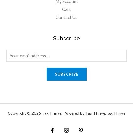
My account
Cart
Contact Us
Subscribe
E
m
a
SUBSCRIBE
i
l
*
Copyright © 2026 Tag Thrive. Powered by Tag Thrive.Tag Thrive