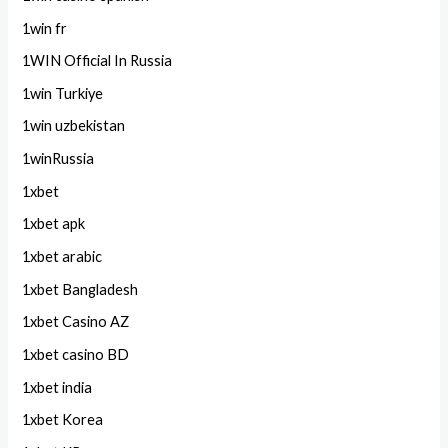
1win fr
1WIN Official In Russia
1win Turkiye
1win uzbekistan
1winRussia
1xbet
1xbet apk
1xbet arabic
1xbet Bangladesh
1xbet Casino AZ
1xbet casino BD
1xbet india
1xbet Korea