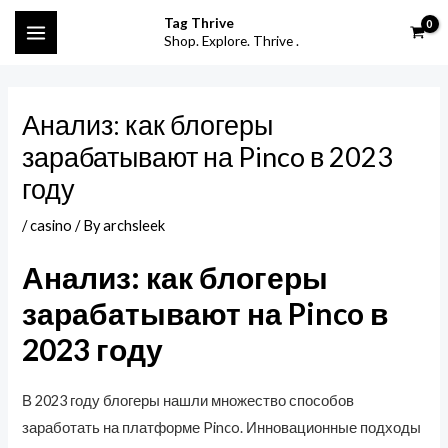
Skip
Post
S
MAIN
Tag Thrive
to
navigation
Shop. Explore. Thrive .
e
MENU
content
a
r
Анализ: как блогеры
c
зарабатывают на Pinco в 2023
h
году
f
o
/
casino
/ By
archsleek
r
Анализ: как блогеры
:
зарабатывают на Pinco в
2023 году
В 2023 году блогеры нашли множество способов
заработать на платформе Pinco. Инновационные подходы