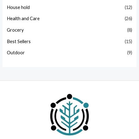
House hold
(12)
Health and Care
(26)
Grocery
(8)
Best Sellers
(15)
Outdoor
(9)