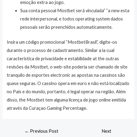
emoção extra ao jogo.
Sua conta pessoal Mostbet será vinculada” “a new esta
rede interpersonal, e todos operating system dados
pessoais serão preenchidos automaticamente.
Insira um código promocional “MostbetBrasil”, digite-os
durante o processo de cadastramento. Similar a la cual
característica de privacidade e estabilidade at the outras
revisões da Mostbet, o web-site poderia ser chamado de site
tranquilo de esportes electronic as apostas na cassinos são
quase seguras. O cassino opera em euro e não está localizado
no País e do mundo, portanto, é legal operar na região. Além
disso, the Mostbet tem alguma licença de jogo online emitida
através da Curaçao Gaming Percentage.
←
Previous Post
Next