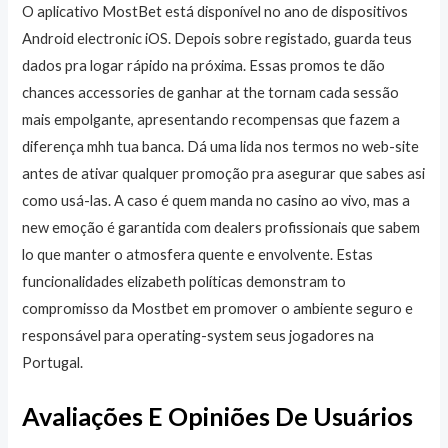
O aplicativo MostBet está disponível no ano de dispositivos
Android electronic iOS. Depois sobre registado, guarda teus
dados pra logar rápido na próxima. Essas promos te dão
chances accessories de ganhar at the tornam cada sessão
mais empolgante, apresentando recompensas que fazem a
diferença mhh tua banca. Dá uma lida nos termos no web-site
antes de ativar qualquer promoção pra asegurar que sabes asi
como usá-las. A caso é quem manda no casino ao vivo, mas a
new emoção é garantida com dealers profissionais que sabem
lo que manter o atmosfera quente e envolvente. Estas
funcionalidades elizabeth políticas demonstram to
compromisso da Mostbet em promover o ambiente seguro e
responsável para operating-system seus jogadores na
Portugal.
Avaliações E Opiniões De Usuários