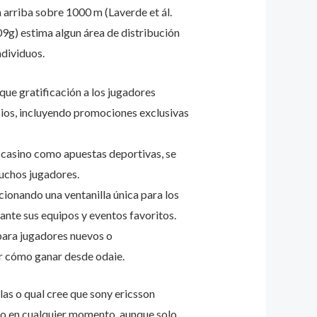
a arriba sobre 1000 m (Laverde et ál.
9g) estima algun área de distribución
dividuos.
ue gratificación a los jugadores
cios, incluyendo promociones exclusivas
a casino como apuestas deportivas, se
uchos jugadores.
ionando una ventanilla única para los
nte sus equipos y eventos favoritos.
 para jugadores nuevos o
r cómo ganar desde odaie.
las o qual cree que sony ericsson
ro en cualquier momento, aunque solo