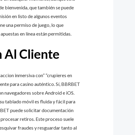
 de bienvenida, que también se puede
smisión en listo de algunos eventos
iene una permiso de juego, lo que
 apuestas en línea están permitidas.
 Al Cliente
accion inmersiva con” “crupieres en
iente para casino auténtico. Sí, BBRBET
con navegadores sobre Android e iOS.
u tablado móvil es fluida y fácil para
BBRBET puede solicitar documentación
 procesar retiros. Este proceso suele
esquivar fraudes y resguardar tanto al