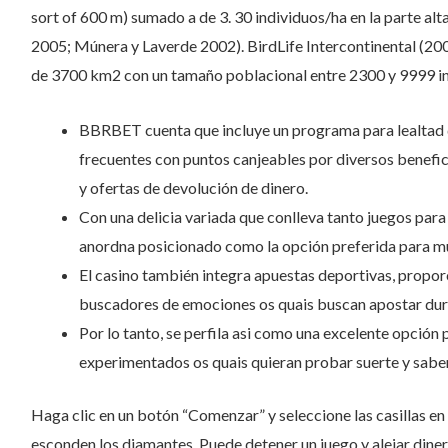
sort of 600 m) sumado a de 3. 30 individuos/ha en la parte alt
2005; Múnera y Laverde 2002). BirdLife Intercontinental (200
de 3700 km2 con un tamaño poblacional entre 2300 y 9999 in
BBRBET cuenta que incluye un programa para lealtad q
frecuentes con puntos canjeables por diversos benefi
y ofertas de devolución de dinero.
Con una delicia variada que conlleva tanto juegos par
anordna posicionado como la opción preferida para m
El casino también integra apuestas deportivas, proporc
buscadores de emociones os quais buscan apostar dura
Por lo tanto, se perfila asi como una excelente opción
experimentados os quais quieran probar suerte y sabe
Haga clic en un botón “Comenzar” y seleccione las casillas en 
esconden los diamantes. Puede detener un juego y alejar dine