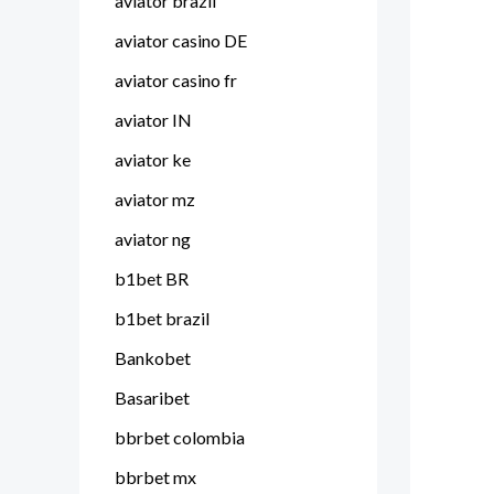
aviator brazil
aviator casino DE
aviator casino fr
aviator IN
aviator ke
aviator mz
aviator ng
b1bet BR
b1bet brazil
Bankobet
Basaribet
bbrbet colombia
bbrbet mx