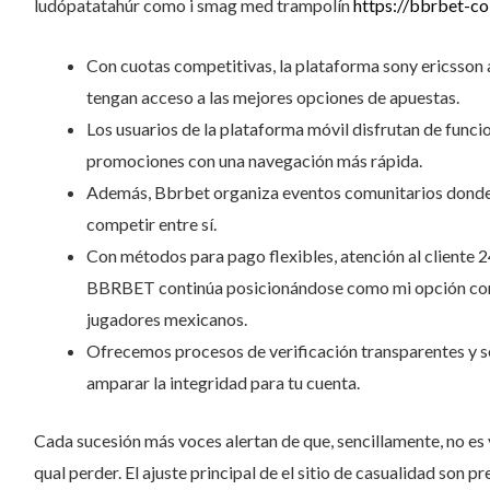
ludópatatahúr como i smag med trampolín
https://bbrbet-c
Con cuotas competitivas, la plataforma sony ericsson 
tengan acceso a las mejores opciones de apuestas.
Los usuarios de la plataforma móvil disfrutan de funci
promociones con una navegación más rápida.
Además, Bbrbet organiza eventos comunitarios donde
competir entre sí.
Con métodos para pago flexibles, atención al cliente 24
BBRBET continúa posicionándose como mi opción con
jugadores mexicanos.
Ofrecemos procesos de verificación transparentes y s
amparar la integridad para tu cuenta.
Cada sucesión más voces alertan de que, sencillamente, no es
qual perder. El ajuste principal de el sitio de casualidad son p