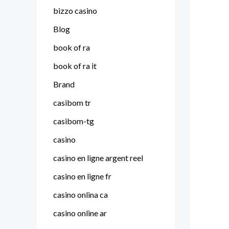
bizzo casino
Blog
book of ra
book of ra it
Brand
casibom tr
casibom-tg
casino
casino en ligne argent reel
casino en ligne fr
casino onlina ca
casino online ar