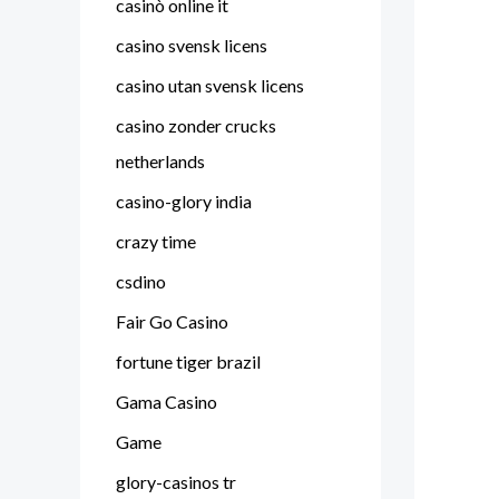
casinò online it
casino svensk licens
casino utan svensk licens
casino zonder crucks
netherlands
casino-glory india
crazy time
csdino
Fair Go Casino
fortune tiger brazil
Gama Casino
Game
glory-casinos tr