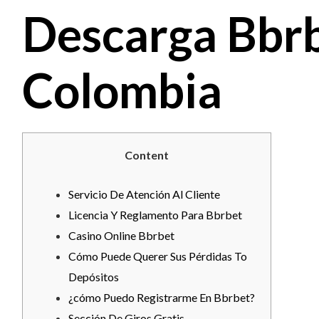
Descarga Bbr
Colombia
Content
Servicio De Atención Al Cliente
Licencia Y Reglamento Para Bbrbet
Casino Online Bbrbet
Cómo Puede Querer Sus Pérdidas To
Depósitos
¿cómo Puedo Registrarme En Bbrbet?
Sección De Giros Gratis