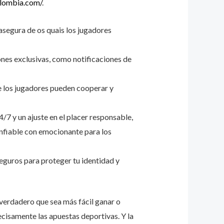
olombia.com/
.
asegura de os quais los jugadores
ones exclusivas, como notificaciones de
 los jugadores pueden cooperar y
/7 y un ajuste en el placer responsable,
fiable con emocionante para los
eguros para proteger tu identidad y
 verdadero que sea más fácil ganar o
recisamente las apuestas deportivas. Y la