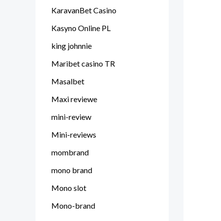
KaravanBet Casino
Kasyno Online PL
king johnnie
Maribet casino TR
Masalbet
Maxi reviewe
mini-review
Mini-reviews
mombrand
mono brand
Mono slot
Mono-brand