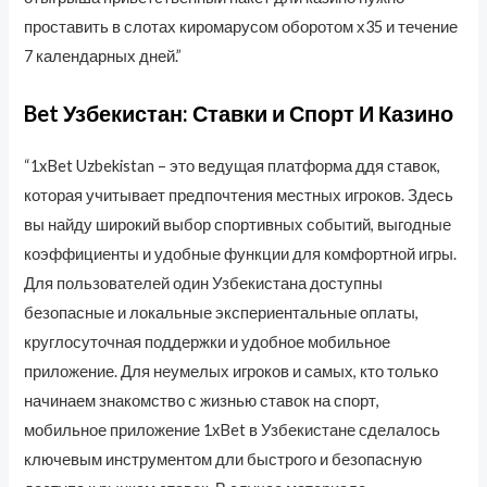
проставить в слотах киромарусом оборотом х35 и течение
7 календарных дней.”
Bet Узбекистан: Ставки и Спорт И Казино
“1xBet Uzbekistan – это ведущая платформа ддя ставок,
которая учитывает предпочтения местных игроков. Здесь
вы найду широкий выбор спортивных событий, выгодные
коэффициенты и удобные функции для комфортной игры.
Для пользователей один Узбекистана доступны
безопасные и локальные экспериентальные оплаты,
круглосуточная поддержки и удобное мобильное
приложение. Для неумелых игроков и самых, кто только
начинаем знакомство с жизнью ставок на спорт,
мобильное приложение 1xBet в Узбекистане сделалось
ключевым инструментом дли быстрого и безопасную