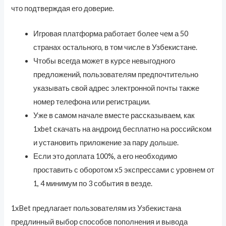
что подтверждая его доверие.
Игровая платформа работает более чем а 50
странах остального, в том числе в Узбекистане.
Чтобы всегда может в курсе невыгодного
предложений, пользователям предпочтительно
указывать свой адрес электронной почты также
номер телефона или регистрации.
Уже в самом начале вместе рассказываем, как
1xbet скачать на андроид бесплатно на российском
и установить приложение за пару дольше.
Если это доплата 100%, а его необходимо
проставить с оборотом х5 экспрессами с уровнем от
1, 4 минимум по 3 события в везде.
1xBet предлагает пользователям из Узбекистана
предлинный выбор способов пополнения и вывода