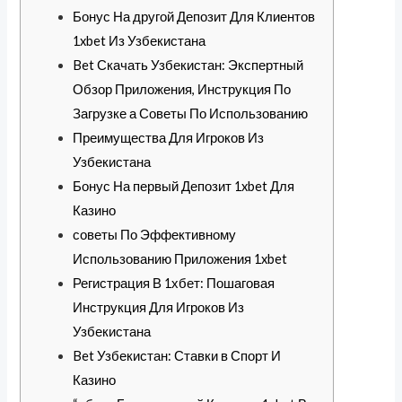
Бонус На другой Депозит Для Клиентов
1xbet Из Узбекистана
Bet Скачать Узбекистан: Экспертный
Обзор Приложения, Инструкция По
Загрузке а Советы По Использованию
Преимущества Для Игроков Из
Узбекистана
Бонус На первый Депозит 1xbet Для
Казино
советы По Эффективному
Использованию Приложения 1xbet
Регистрация В 1хбет: Пошаговая
Инструкция Для Игроков Из
Узбекистана
Bet Узбекистан: Ставки в Спорт И
Казино