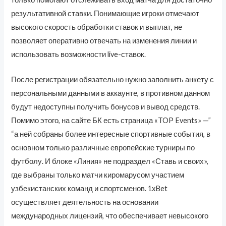
результативной ставки. Понимающие игроки отмечают
высокого скорость обработки ставок и выплат, не
позволяет оперативно отвечать на изменения линии и
использовать возможности live-ставок.
После регистрации обязательно нужно заполнить анкету с
персональными данными в аккаунте, в противном данном
будут недоступны получить бонусов и вывод средств.
Помимо этого, на сайте БК есть страница «TOP Events» —”
“а ней собраны более интересные спортивные события, в
основном только различные европейские турниры по
футболу. И блоке «Линия» не подраздел «Ставь и своих»,
где выбраны только матчи киромарусом участием
узбекистанских команд и спортсменов. 1xBet
осуществляет деятельность на основании
международных лицензий, что обеспечивает невысокого