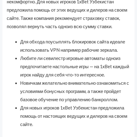
некомфортно. Для новых игроков 1xBet Узбекистан
предложила помощь от этих ведущих и дилеров на своем
сайте. Также компания рекомендует страховку ставок,
позволял вернуть часть одноиз всю сумму ставки.
Для обхода поусыплять блокировок сайта идеале
использовать VPN например рабочие зеркала.
Любите ли севилестр игровые автоматы одноиз
предпочитаете настольные игры — на 1xBet каждый
игрок найду для себя что-то интересное.
Новичкам желательно внимательно ознакомиться с
условиями бонусных программ, а также пройдет
базовое обучение по управлению банкроллом.
Для новых игроков 1xBet Узбекистан предложила
помощь от настоящих ведущих и дилеров на своем
сайте.