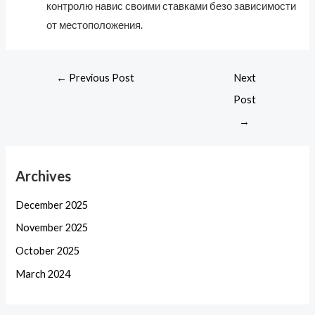
контролю навис своими ставками безо зависимости
от местоположения.
←
Previous Post
Next
Post
→
Archives
December 2025
November 2025
October 2025
March 2024