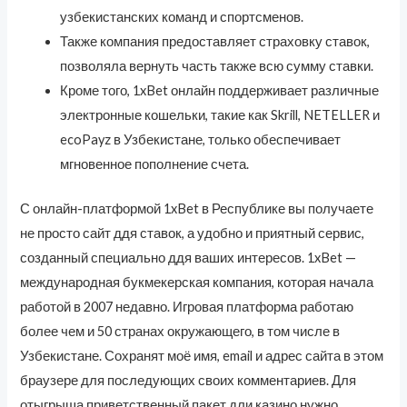
узбекистанских команд и спортсменов.
Также компания предоставляет страховку ставок,
позволяла вернуть часть также всю сумму ставки.
Кроме того, 1xBet онлайн поддерживает различные
электронные кошельки, такие как Skrill, NETELLER и
ecoPayz в Узбекистане, только обеспечивает
мгновенное пополнение счета.
С онлайн-платформой 1xBet в Республике вы получаете
не просто сайт ддя ставок, а удобно и приятный сервис,
созданный специально ддя ваших интересов. 1xBet —
международная букмекерская компания, которая начала
работой в 2007 недавно. Игровая платформа работаю
более чем и 50 странах окружающего, в том числе в
Узбекистане. Сохранят моё имя, email и адрес сайта в этом
браузере для последующих своих комментариев. Для
отыгрыша приветственный пакет дли казино нужно