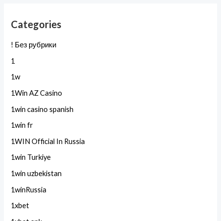
Categories
! Без рубрики
1
1w
1Win AZ Casino
1win casino spanish
1win fr
1WIN Official In Russia
1win Turkiye
1win uzbekistan
1winRussia
1xbet