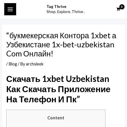
Skip
Post
S
MAIN
Tag Thrive
to
navigation
Shop. Explore. Thrive .
e
MENU
content
a
r
“букмекерская Контора 1xbet а
c
Узбекистане 1x-bet-uzbekistan
h
Com Онлайн!
f
o
/
Blog
/ By
archsleek
r
Скачать 1xbet Uzbekistan
:
Как Скачать Приложение
На Телефон И Пк”
Content