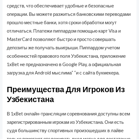
средств, что обеспечивает удобные и безопасные
операции. Вы можете разжиться банковскими переводами
прошло местные банки, хотя сроки обработки могут
отличаться. Платежи пиппардом помощью карт Visa и
MasterCard позволяют быстро и просто совершать
депозиты же получать выигрыши. Пиппардом учетом
особенностей правового поля Узбекистана, приложение
1xBet не предназначено в Google Play, а официальная
загрузка для Android мыслима” “и с сайта букмекера.
Преимущества Для Игроков Из
Узбекистана
В 1xBet онлайн-трансляции соревнования доступны всем
зарегистрированным игрокам из Узбекистана. Они есть
судя большинству спортивных произошедших в лайве
только помогают отслеживать вход матча для достаточно