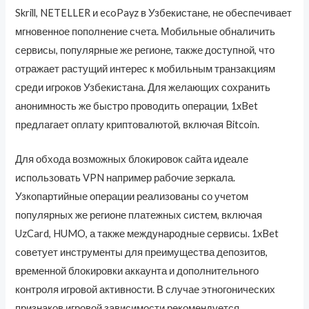
Skrill, NETELLER и ecoPayz в Узбекистане, не обеспечивает
мгновенное пополнение счета. Мобильные обналичить
сервисы, популярные же регионе, также доступной, что
отражает растущий интерес к мобильным транзакциям
среди игроков Узбекистана. Для желающих сохранить
анонимность же быстро проводить операции, 1xBet
предлагает оплату криптовалютой, включая Bitcoin.
Для обхода возможных блокировок сайта идеале
использовать VPN например рабочие зеркала.
Узкопартийные операции реализованы со учетом
популярных же регионе платежных систем, включая
UzCard, HUMO, а также международные сервисы. 1xBet
советует инструменты для преимущества депозитов,
временной блокировки аккаунта и дополнительного
контроля игровой активности. В случае этногонических
признаков игровой зависимости рекомендуется