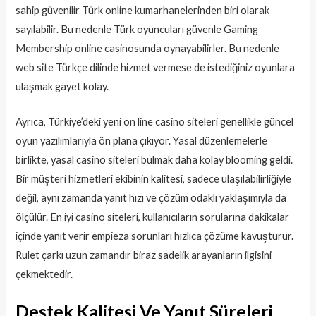
sahip güvenilir Türk online kumarhanelerinden biri olarak
sayılabilir. Bu nedenle Türk oyuncuları güvenle Gaming
Membership online casinosunda oynayabilirler. Bu nedenle
web site Türkçe dilinde hizmet vermese de istediğiniz oyunlara
ulaşmak gayet kolay.
Ayrıca, Türkiye’deki yeni on line casino siteleri genellikle güncel
oyun yazılımlarıyla ön plana çıkıyor. Yasal düzenlemelerle
birlikte, yasal casino siteleri bulmak daha kolay blooming geldi.
Bir müşteri hizmetleri ekibinin kalitesi, sadece ulaşılabilirliğiyle
değil, aynı zamanda yanıt hızı ve çözüm odaklı yaklaşımıyla da
ölçülür. En iyi casino siteleri, kullanıcıların sorularına dakikalar
içinde yanıt verir empieza sorunları hızlıca çözüme kavuşturur.
Rulet çarkı uzun zamandır biraz sadelik arayanların ilgisini
çekmektedir.
Destek Kalitesi Ve Yanıt Süreleri