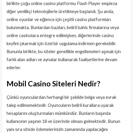
birlikte çoğu online casino platformu Flash Player empieza
diğer yenilikçi teknolojilerle üretilmeye başlandı. Şu anda,
online oyunlar ve eğlence için çeşitli casino platformları
bulunmakta. Bunlardan bazıları, belirli bahis firmalarına veya
online casinolara entegre edilmişken, diğerlerinde casino
keyfini çıkarmak için özel bir uygulama indirmen gerekebilir.
Bununla birlikte, bu siteler genellikle engellemeleri aşmak için
farklı alan adları ve aynalar kullanarak faaliyetlerine devam
ederler.
Mobil Casino Siteleri Nedir?
Çünkü oyunculardan herhangi bir şekilde belge veya evrak
talep edilmemektedir. Oyuncuların belirli kurallara uyarak
hesaplarını oluşturmaları mümkündür. Bunların başında
kullanıcının yaşının 18 ve üzerinde olması gelmektedir. Bunun
yanı sıra sitede ödemelerinizin zamanında yapılacağını