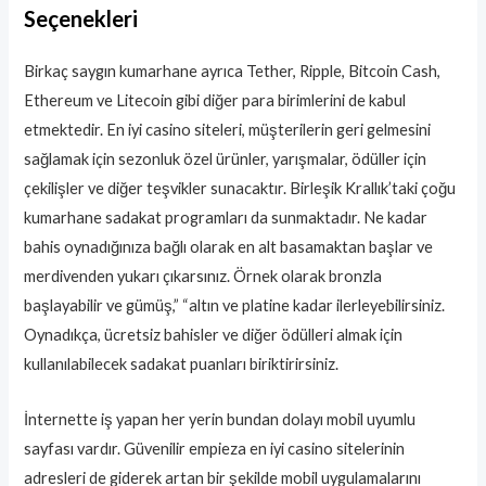
Seçenekleri
Birkaç saygın kumarhane ayrıca Tether, Ripple, Bitcoin Cash,
Ethereum ve Litecoin gibi diğer para birimlerini de kabul
etmektedir. En iyi casino siteleri, müşterilerin geri gelmesini
sağlamak için sezonluk özel ürünler, yarışmalar, ödüller için
çekilişler ve diğer teşvikler sunacaktır. Birleşik Krallık’taki çoğu
kumarhane sadakat programları da sunmaktadır. Ne kadar
bahis oynadığınıza bağlı olarak en alt basamaktan başlar ve
merdivenden yukarı çıkarsınız. Örnek olarak bronzla
başlayabilir ve gümüş,” “altın ve platine kadar ilerleyebilirsiniz.
Oynadıkça, ücretsiz bahisler ve diğer ödülleri almak için
kullanılabilecek sadakat puanları biriktirirsiniz.
İnternette iş yapan her yerin bundan dolayı mobil uyumlu
sayfası vardır. Güvenilir empieza en iyi casino sitelerinin
adresleri de giderek artan bir şekilde mobil uygulamalarını