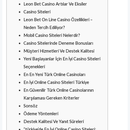
Leon Bet Casino Artılar Ve Eksiler
Casino Siteleri
Leon Bet On Line Casino Özellikleri –
Neden Tercih Ediliyor?
Mobil Casino Siteleri Nelerdir?
Casino Sitelerinde Deneme Bonusları
Müşteri Hizmetleri Ve Destek Kalitesi
Yeni Başlayanlar İçin En İyi Casino Siteleri
Seçenekleri
En En Yeni Türk Online Casinoları
En İyi Online Casino Siteleri Türkiye
En Güvenilir Türk Online Casinolarının
Karşılaması Gereken Kriterler
Sonsöz
Ödeme Yöntemleri
Destek Kalitesi Ve Yanıt Süreleri
“türkiye’de En İyi Online Casino Siteleri: