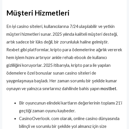
Müşteri Hizmetleri
En iyi casino siteleri, kullanıcılarına 7/24 ulaşılabilir ve yetkin
müşteri hizmetleri sunar. 2025 yılında kaliteli müşteri desteği,
artık sadece bir lüks değil, bir zorunluluk haline gelmiştir.
Rexbet gibi platformlar, kripto para ödemelerine ağırlık vererek
hem işlem hızını artırıyor ankle rehab ebook de kullanıcı
gizliliğini koruyorlar. 2025 itibarıyla, kripto para ile yapılan
ödemelere özel bonuslar sunan casino siteleri de
yaygınlaşmaya başladı. Her zaman sorumlu bir şekilde kumar
oynayın ve yalnızca sınırlarınız dahilinde bahis yapın
mostbet
.
Bir oyuncunun elindeki kartların değerlerinin toplamı 21’i
geçtiği zaman oyunu kaybeder.
CasinoOverlook. com olarak, online casino dünyasında
bilinçli ve sorumlu bir şekilde yol almanız için size