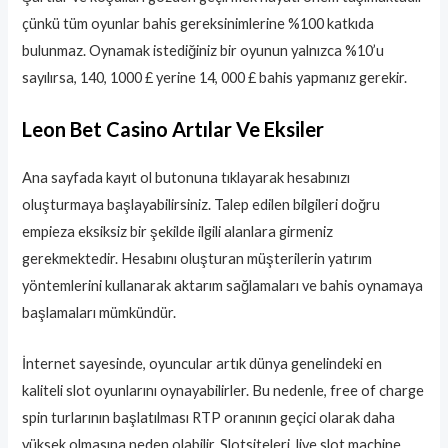
çünkü tüm oyunlar bahis gereksinimlerine %100 katkıda
bulunmaz. Oynamak istediğiniz bir oyunun yalnızca %10’u
sayılırsa, 140, 1000 £ yerine 14, 000 £ bahis yapmanız gerekir.
Leon Bet Casino Artılar Ve Eksiler
Ana sayfada kayıt ol butonuna tıklayarak hesabınızı
oluşturmaya başlayabilirsiniz. Talep edilen bilgileri doğru
empieza eksiksiz bir şekilde ilgili alanlara girmeniz
gerekmektedir. Hesabını oluşturan müşterilerin yatırım
yöntemlerini kullanarak aktarım sağlamaları ve bahis oynamaya
başlamaları mümkündür.
İnternet sayesinde, oyuncular artık dünya genelindeki en
kaliteli slot oyunlarını oynayabilirler. Bu nedenle, free of charge
spin turlarının başlatılması RTP oranının geçici olarak daha
yüksek olmasına neden olabilir. Slotsiteleri. live slot machine