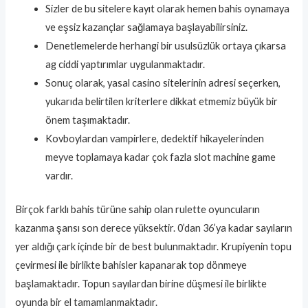
Sizler de bu sitelere kayıt olarak hemen bahis oynamaya
ve eşsiz kazançlar sağlamaya başlayabilirsiniz.
Denetlemelerde herhangi bir usulsüzlük ortaya çıkarsa
ag ciddi yaptırımlar uygulanmaktadır.
Sonuç olarak, yasal casino sitelerinin adresi seçerken,
yukarıda belirtilen kriterlere dikkat etmemiz büyük bir
önem taşımaktadır.
Kovboylardan vampirlere, dedektif hikayelerinden
meyve toplamaya kadar çok fazla slot machine game
vardır.
Birçok farklı bahis türüne sahip olan rulette oyuncuların
kazanma şansı son derece yüksektir. 0’dan 36’ya kadar sayıların
yer aldığı çark içinde bir de best bulunmaktadır. Krupiyenin topu
çevirmesi ile birlikte bahisler kapanarak top dönmeye
başlamaktadır. Topun sayılardan birine düşmesi ile birlikte
oyunda bir el tamamlanmaktadır.