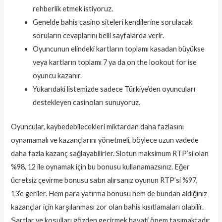
rehberlik etmek istiyoruz.
Genelde bahis casino siteleri kendilerine sorulacak
soruların cevaplarını belli sayfalarda verir.
Oyuncunun elindeki kartların toplamı kasadan büyükse
veya kartların toplamı 7 ya da on the lookout for ise
oyuncu kazanır.
Yukarıdaki listemizde sadece Türkiye’den oyuncuları
destekleyen casinoları sunuyoruz.
Oyuncular, kaybedebilecekleri miktardan daha fazlasını
oynamamalı ve kazançlarını yönetmeli, böylece uzun vadede
daha fazla kazanç sağlayabilirler. Slotun maksimum RTP’si olan
%98, 12 ile oynamak için bu bonusu kullanamazsınız. Eğer
ücretsiz çevirme bonusu satın alırsanız oyunun RTP’si %97,
13’e geriler. Hem para yatırma bonusu hem de bundan aldığınız
kazançlar için karşılanması zor olan bahis kısıtlamaları olabilir.
Şartlar ve koşulları gözden geçirmek hayati önem taşımaktadır