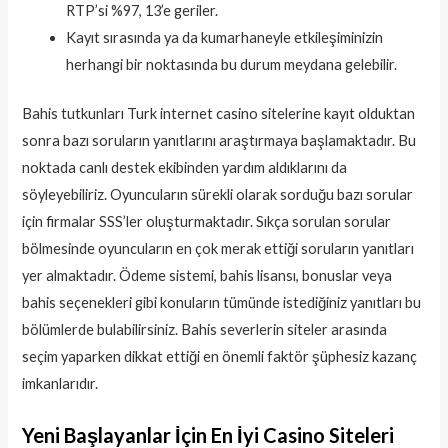
RTP’si %97, 13’e geriler.
Kayıt sırasında ya da kumarhaneyle etkileşiminizin
herhangi bir noktasında bu durum meydana gelebilir.
Bahis tutkunları Turk internet casino sitelerine kayıt olduktan
sonra bazı soruların yanıtlarını araştırmaya başlamaktadır. Bu
noktada canlı destek ekibinden yardım aldıklarını da
söyleyebiliriz. Oyuncuların sürekli olarak sorduğu bazı sorular
için firmalar SSS’ler oluşturmaktadır. Sıkça sorulan sorular
bölmesinde oyuncuların en çok merak ettiği soruların yanıtları
yer almaktadır. Ödeme sistemi, bahis lisansı, bonuslar veya
bahis seçenekleri gibi konuların tümünde istediğiniz yanıtları bu
bölümlerde bulabilirsiniz. Bahis severlerin siteler arasında
seçim yaparken dikkat ettiği en önemli faktör şüphesiz kazanç
imkanlarıdır.
Yeni Başlayanlar İçin En İyi Casino Siteleri