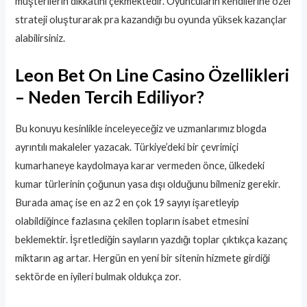
müşterilerin dikkatini çekmektedir. Oyuncuların kendilerine özel
strateji oluşturarak pra kazandığı bu oyunda yüksek kazançlar
alabilirsiniz.
Leon Bet On Line Casino Özellikleri
– Neden Tercih Ediliyor?
Bu konuyu kesinlikle inceleyeceğiz ve uzmanlarımız blogda
ayrıntılı makaleler yazacak. Türkiye’deki bir çevrimiçi
kumarhaneye kaydolmaya karar vermeden önce, ülkedeki
kumar türlerinin çoğunun yasa dışı olduğunu bilmeniz gerekir.
Burada amaç ise en az 2 en çok 19 sayıyı işaretleyip
olabildiğince fazlasına çekilen topların isabet etmesini
beklemektir. İşretlediğin sayıların yazdığı toplar çıktıkça kazanç
miktarın ag artar. Hergün en yeni bir sitenin hizmete girdiği
sektörde en iyileri bulmak oldukça zor.