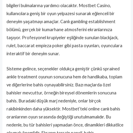
bilgileri bulmalarına yardımcı olacaktır. Mostbet Casino,
kullanıcılara geniş bir oyun yelpazesi sunarak eğlenceli bir
deneyim yaşatmayı amaçlar. Canlı gambling establishment
bölümü, gerçek bir kumarhane atmosferini ekranlarınıza
taşıyor. Profesyonel krupiyeler eşliğinde sunulan blackjack,
rulet, baccarat empieza poker gibi pasta oyunları, oyunculara
interaktif bir deneyim sunar.
Sisteme gelince, seçenekler oldukça geniştir çünkü sprained
ankle treatment oyunun sonucuna hem de handikaba, toplam
ve diğerlerine bahis oynayabilirsiniz. Bazı maçlarda özel
bahisler mevcuttur, örneğin bireysel dönemlerin sonucuna
bahis. Buradaki düşük marj nedeniyle, onlar birçok
rakibinkinden daha yüksektir. Mostbet’teki online canlı bahis
oranlarının oyun sırasında değiştiği unutulmamalıdır. Bu
nedenle, bu tür bahisleri yapmadan önce, dinamikleri dikkatlice
okumak önemlidir. Ekranın terrain paneli, bahis