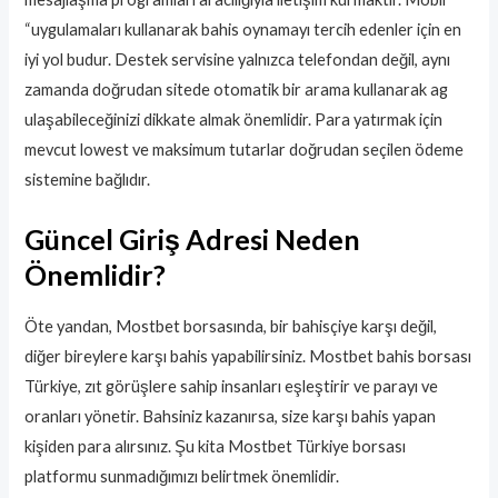
“uygulamaları kullanarak bahis oynamayı tercih edenler için en
iyi yol budur. Destek servisine yalnızca telefondan değil, aynı
zamanda doğrudan sitede otomatik bir arama kullanarak ag
ulaşabileceğinizi dikkate almak önemlidir. Para yatırmak için
mevcut lowest ve maksimum tutarlar doğrudan seçilen ödeme
sistemine bağlıdır.
Güncel Giriş Adresi Neden
Önemlidir?
Öte yandan, Mostbet borsasında, bir bahisçiye karşı değil,
diğer bireylere karşı bahis yapabilirsiniz. Mostbet bahis borsası
Türkiye, zıt görüşlere sahip insanları eşleştirir ve parayı ve
oranları yönetir. Bahsiniz kazanırsa, size karşı bahis yapan
kişiden para alırsınız. Şu kita Mostbet Türkiye borsası
platformu sunmadığımızı belirtmek önemlidir.