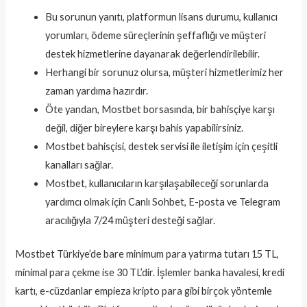
Bu sorunun yanıtı, platformun lisans durumu, kullanıcı
yorumları, ödeme süreçlerinin şeffaflığı ve müşteri
destek hizmetlerine dayanarak değerlendirilebilir.
Herhangi bir sorunuz olursa, müşteri hizmetlerimiz her
zaman yardıma hazırdır.
Öte yandan, Mostbet borsasında, bir bahisçiye karşı
değil, diğer bireylere karşı bahis yapabilirsiniz.
Mostbet bahisçisi, destek servisi ile iletişim için çeşitli
kanalları sağlar.
Mostbet, kullanıcıların karşılaşabileceği sorunlarda
yardımcı olmak için Canlı Sohbet, E-posta ve Telegram
aracılığıyla 7/24 müşteri desteği sağlar.
Mostbet Türkiye’de bare minimum para yatırma tutarı 15 TL,
minimal para çekme ise 30 TL’dir. İşlemler banka havalesi, kredi
kartı, e-cüzdanlar empieza kripto para gibi birçok yöntemle