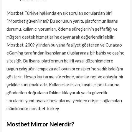
Mostbet Türkiye hakkında en sık sorulan sorulardan biri
“Mostbet güvenilir mi? Bu sorunun yanıtı, platformun lisans
durumu, kullanıcı yorumları, ödeme süreçlerinin şeffaflığı ve
müşteri destek hizmetlerine dayanarak değerlendirilebilir.
Mostbet, 2009 yılından bu yana faaliyet gösteren ve Curacao
eGaming tarafından lisanslanan uluslararası bir bahis ve casino
sitesidir. Bu lisans, platformun belirli yasal düzenlemelere
uygun çalıştığını empieza adil oyun prensiplerine sadık kaldığını
gösterir. Hesap kurtarma sürecinde, adımlar net ve anlaşılır bir
şekilde sunulmaktadır. Kullanıcılarımızın, kayıtlı e-postalarına
gönderilen doğrulama linkine tıklayarak ya da güvenlik
sorularını yanıtlayarak hesaplarına yeniden erişim sağlamaları
mümkündür
mostbet turkey
.
Mostbet Mirror Nelerdir?