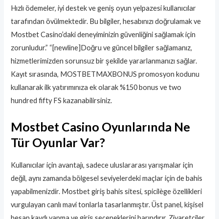
Hızlı ödemeler, iyi destek ve geniş oyun yelpazesi kullanıcılar
tarafından övülmektedir. Bu bilgiler, hesabınızı doğrulamak ve
Mostbet Casino’daki deneyiminizin güvenliğini sağlamak için
zorunludur.” “[newline]Doğru ve güncel bilgiler sağlamanız,
hizmetlerimizden sorunsuz bir şekilde yararlanmanızı sağlar.
Kayıt sırasında, MOSTBETMAXBONUS promosyon kodunu
kullanarak ilk yatırımınıza ek olarak %150 bonus ve two
hundred fifty FS kazanabilirsiniz.
Mostbet Casino Oyunlarında Ne
Tür Oyunlar Var?
Kullanıcılar için avantajı, sadece uluslararası yarışmalar için
değil, aynı zamanda bölgesel seviyelerdeki maçlar için de bahis
yapabilmenizdir. Mostbet giriş bahis sitesi, spicilège özellikleri
vurgulayan canlı mavi tonlarla tasarlanmıştır. Üst panel, kişisel
hesap kaydı yapma ve giriş seçeneklerini barındırır. Ziyaretçiler