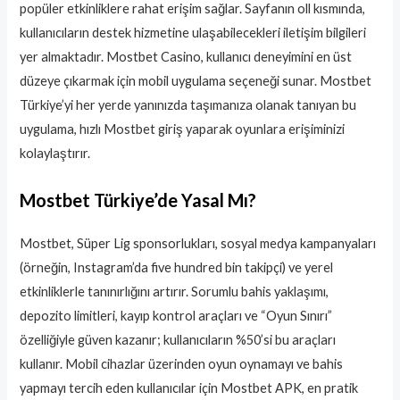
popüler etkinliklere rahat erişim sağlar. Sayfanın oll kısmında,
kullanıcıların destek hizmetine ulaşabilecekleri iletişim bilgileri
yer almaktadır. Mostbet Casino, kullanıcı deneyimini en üst
düzeye çıkarmak için mobil uygulama seçeneği sunar. Mostbet
Türkiye’yi her yerde yanınızda taşımanıza olanak tanıyan bu
uygulama, hızlı Mostbet giriş yaparak oyunlara erişiminizi
kolaylaştırır.
Mostbet Türkiye’de Yasal Mı?
Mostbet, Süper Lig sponsorlukları, sosyal medya kampanyaları
(örneğin, Instagram’da five hundred bin takipçi) ve yerel
etkinliklerle tanınırlığını artırır. Sorumlu bahis yaklaşımı,
depozito limitleri, kayıp kontrol araçları ve “Oyun Sınırı”
özelliğiyle güven kazanır; kullanıcıların %50’si bu araçları
kullanır. Mobil cihazlar üzerinden oyun oynamayı ve bahis
yapmayı tercih eden kullanıcılar için Mostbet APK, en pratik