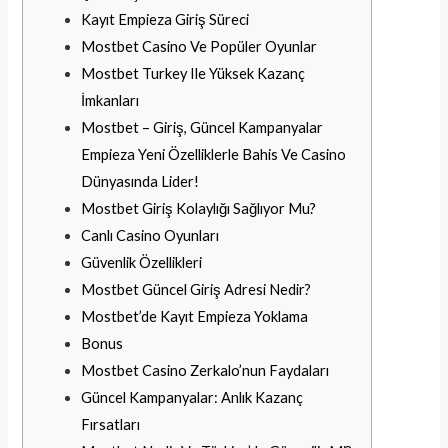
Kayıt Empieza Giriş Süreci
Mostbet Casino Ve Popüler Oyunlar
Mostbet Turkey Ile Yüksek Kazanç
İmkanları
Mostbet – Giriş, Güncel Kampanyalar
Empieza Yeni Özelliklerle Bahis Ve Casino
Dünyasında Lider!
Mostbet Giriş Kolaylığı Sağlıyor Mu?
Canlı Casino Oyunları
Güvenlik Özellikleri
Mostbet Güncel Giriş Adresi Nedir?
Mostbet’de Kayıt Empieza Yoklama
Bonus
Mostbet Casino Zerkalo’nun Faydaları
Güncel Kampanyalar: Anlık Kazanç
Fırsatları