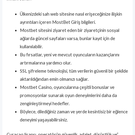
Ülkenizdeki sah web sitesine nasıl erişeceğinize ilişkin
ayrıntıları içeren MostBet Giriş bilgileri.
Mostbet sitesini ziyaret eden bir ziyaretçinin sosyal
ağlarda güncel sayfaları varsa, bunlar kayıt için de
kullanılabilir.
Bu fırsatlar, yeni ve mevcut oyuncuların kazançlarını
artırmalarına yardımcı olur.
SSL şifreleme teknolojisi, tüm verilerin güvenli bir şekilde
aktarıldığından emin olmanızı sağlar.
Mostbet Casino, oyuncularına çeşitli bonuslar ve
promosyonlar sunarak oyun deneyimlerini daha da
zenginleştirmeyi hedefler.
Böylece, dilediğiniz zaman ve yerde kesintisiz bir eğlence
deneyimi yaşayabilirsiniz.
Curaçao lisansı, operatörün güvenlik, adalet, dürüstlük ve”