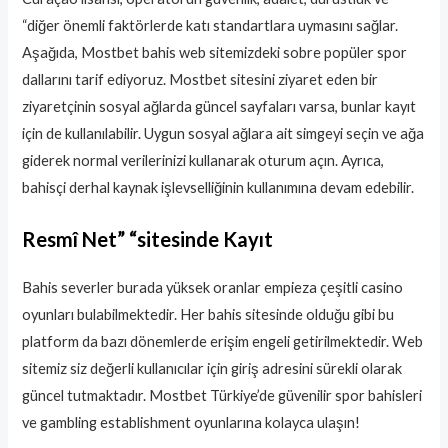
“diğer önemli faktörlerde katı standartlara uymasını sağlar.
Aşağıda, Mostbet bahis web sitemizdeki sobre popüler spor
dallarını tarif ediyoruz. Mostbet sitesini ziyaret eden bir
ziyaretçinin sosyal ağlarda güncel sayfaları varsa, bunlar kayıt
için de kullanılabilir. Uygun sosyal ağlara ait simgeyi seçin ve ağa
giderek normal verilerinizi kullanarak oturum açın. Ayrıca,
bahisçi derhal kaynak işlevselliğinin kullanımına devam edebilir.
Resmî Net” “sitesinde Kayıt
Bahis severler burada yüksek oranlar empieza çeşitli casino
oyunları bulabilmektedir. Her bahis sitesinde olduğu gibi bu
platform da bazı dönemlerde erişim engeli getirilmektedir. Web
sitemiz siz değerli kullanıcılar için giriş adresini sürekli olarak
güncel tutmaktadır. Mostbet Türkiye’de güvenilir spor bahisleri
ve gambling establishment oyunlarına kolayca ulaşın!