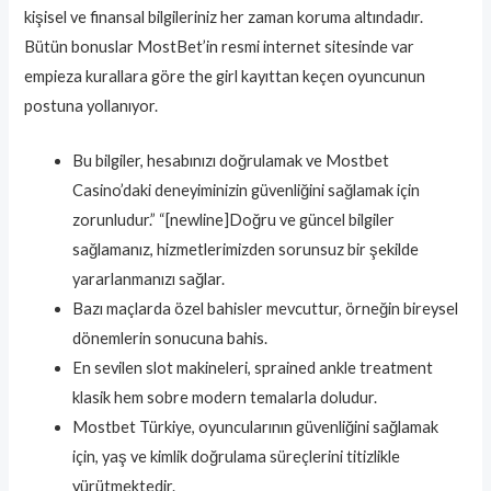
kişisel ve finansal bilgileriniz her zaman koruma altındadır.
Bütün bonuslar MostBet’in resmi internet sitesinde var
empieza kurallara göre the girl kayıttan keçen oyuncunun
postuna yollanıyor.
Bu bilgiler, hesabınızı doğrulamak ve Mostbet
Casino’daki deneyiminizin güvenliğini sağlamak için
zorunludur.” “[newline]Doğru ve güncel bilgiler
sağlamanız, hizmetlerimizden sorunsuz bir şekilde
yararlanmanızı sağlar.
Bazı maçlarda özel bahisler mevcuttur, örneğin bireysel
dönemlerin sonucuna bahis.
En sevilen slot makineleri, sprained ankle treatment
klasik hem sobre modern temalarla doludur.
Mostbet Türkiye, oyuncularının güvenliğini sağlamak
için, yaş ve kimlik doğrulama süreçlerini titizlikle
yürütmektedir.