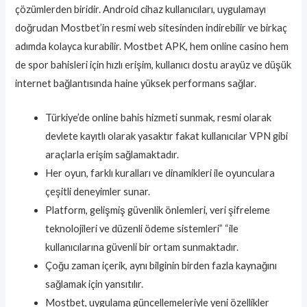
çözümlerden biridir. Android cihaz kullanıcıları, uygulamayı
doğrudan Mostbet’in resmi web sitesinden indirebilir ve birkaç
adımda kolayca kurabilir. Mostbet APK, hem online casino hem
de spor bahisleri için hızlı erişim, kullanıcı dostu arayüz ve düşük
internet bağlantısında haine yüksek performans sağlar.
Türkiye’de online bahis hizmeti sunmak, resmi olarak
devlete kayıtlı olarak yasaktır fakat kullanıcılar VPN gibi
araçlarla erişim sağlamaktadır.
Her oyun, farklı kuralları ve dinamikleri ile oyunculara
çeşitli deneyimler sunar.
Platform, gelişmiş güvenlik önlemleri, veri şifreleme
teknolojileri ve düzenli ödeme sistemleri” “ile
kullanıcılarına güvenli bir ortam sunmaktadır.
Çoğu zaman içerik, aynı bilginin birden fazla kaynağını
sağlamak için yansıtılır.
Mostbet, uygulama güncellemeleriyle yeni özellikler