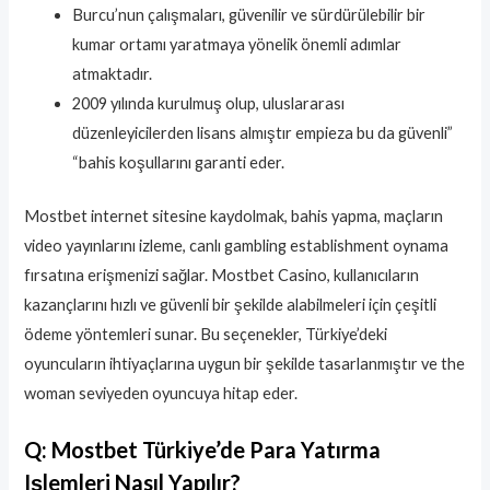
Burcu’nun çalışmaları, güvenilir ve sürdürülebilir bir
kumar ortamı yaratmaya yönelik önemli adımlar
atmaktadır.
2009 yılında kurulmuş olup, uluslararası
düzenleyicilerden lisans almıştır empieza bu da güvenli”
“bahis koşullarını garanti eder.
Mostbet internet sitesine kaydolmak, bahis yapma, maçların
video yayınlarını izleme, canlı gambling establishment oynama
fırsatına erişmenizi sağlar. Mostbet Casino, kullanıcıların
kazançlarını hızlı ve güvenli bir şekilde alabilmeleri için çeşitli
ödeme yöntemleri sunar. Bu seçenekler, Türkiye’deki
oyuncuların ihtiyaçlarına uygun bir şekilde tasarlanmıştır ve the
woman seviyeden oyuncuya hitap eder.
Q: Mostbet Türkiye’de Para Yatırma
Işlemleri Nasıl Yapılır?