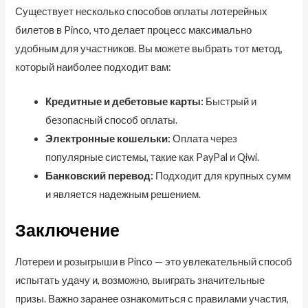
Существует несколько способов оплаты лотерейных
билетов в Pinco, что делает процесс максимально
удобным для участников. Вы можете выбрать тот метод,
который наиболее подходит вам:
Кредитные и дебетовые карты:
Быстрый и
безопасный способ оплаты.
Электронные кошельки:
Оплата через
популярные системы, такие как PayPal и Qiwi.
Банковский перевод:
Подходит для крупных сумм
и является надежным решением.
Заключение
Лотереи и розыгрыши в Pinco — это увлекательный способ
испытать удачу и, возможно, выиграть значительные
призы. Важно заранее ознакомиться с правилами участия,