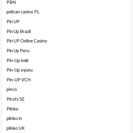
PBN
pelican casino PL
Pin UP
Pin Up Brazil
Pin UP Online Casino
Pin Up Peru
Pin-Up indir
Pin-Up oyunu
Pin-UP VCH
pinco
Pirots SE
Plinko
plinko in
plinko UK