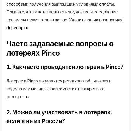
способами получения выигрыша и условиями оплаты.
Помните, что ответственность за участие и следование
правилам лежит только на вас. Удачи в ваших начинаниях!
ridgedog.ru
Часто задаваемые вопросы о
лотереях Pinco
1. Как часто проводятся лотереи в Pinco?
Лотереи в Pinco проводятся регулярно, обычно раз в
неделю или месяц, в зависимости от конкретного
розыгрыша.
2. Можно ли участвовать в лотереях,
если я не из России?