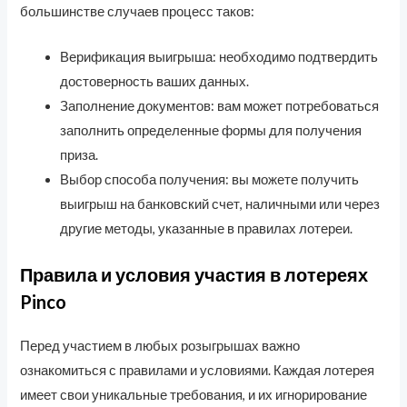
большинстве случаев процесс таков:
Верификация выигрыша: необходимо подтвердить
достоверность ваших данных.
Заполнение документов: вам может потребоваться
заполнить определенные формы для получения
приза.
Выбор способа получения: вы можете получить
выигрыш на банковский счет, наличными или через
другие методы, указанные в правилах лотереи.
Правила и условия участия в лотереях
Pinco
Перед участием в любых розыгрышах важно
ознакомиться с правилами и условиями. Каждая лотерея
имеет свои уникальные требования, и их игнорирование