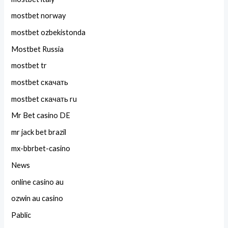
mostbet norway
mostbet ozbekistonda
Mostbet Russia
mostbet tr
mostbet скачать
mostbet скачать ru
Mr Bet casino DE
mr jack bet brazil
mx-bbrbet-casino
News
online casino au
ozwin au casino
Pablic