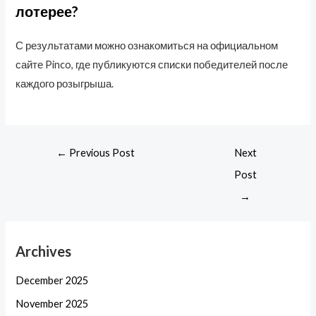
лотерее?
С результатами можно ознакомиться на официальном
сайте Pinco, где публикуются списки победителей после
каждого розыгрыша.
←
Previous Post
Next
Post
→
Archives
December 2025
November 2025