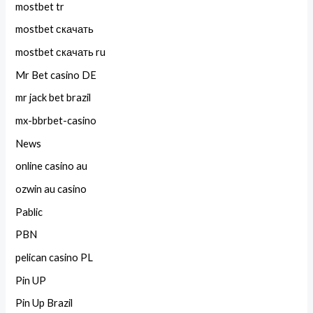
mostbet tr
mostbet скачать
mostbet скачать ru
Mr Bet casino DE
mr jack bet brazil
mx-bbrbet-casino
News
online casino au
ozwin au casino
Pablic
PBN
pelican casino PL
Pin UP
Pin Up Brazil