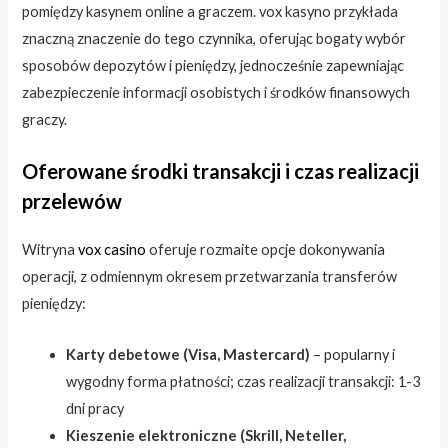
pomiędzy kasynem online a graczem. vox kasyno przykłada
znaczną znaczenie do tego czynnika, oferując bogaty wybór
sposobów depozytów i pieniędzy, jednocześnie zapewniając
zabezpieczenie informacji osobistych i środków finansowych
graczy.
Oferowane środki transakcji i czas realizacji
przelewów
Witryna
vox casino
oferuje rozmaite opcje dokonywania
operacji, z odmiennym okresem przetwarzania transferów
pieniędzy:
Karty debetowe (Visa, Mastercard)
– popularny i
wygodny forma płatności; czas realizacji transakcji: 1-3
dni pracy
Kieszenie elektroniczne (Skrill, Neteller,