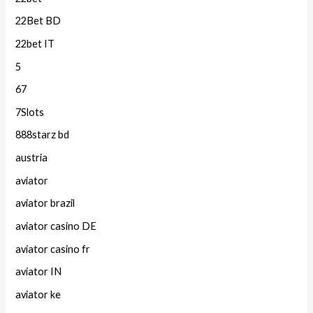
22Bet BD
22bet IT
5
67
7Slots
888starz bd
austria
aviator
aviator brazil
aviator casino DE
aviator casino fr
aviator IN
aviator ke