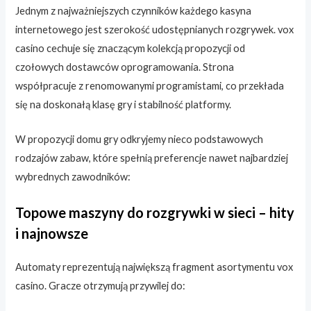
Jednym z najważniejszych czynników każdego kasyna
internetowego jest szerokość udostępnianych rozgrywek. vox
casino cechuje się znaczącym kolekcją propozycji od
czołowych dostawców oprogramowania. Strona
współpracuje z renomowanymi programistami, co przekłada
się na doskonałą klasę gry i stabilność platformy.
W propozycji domu gry odkryjemy nieco podstawowych
rodzajów zabaw, które spełnią preferencje nawet najbardziej
wybrednych zawodników:
Topowe maszyny do rozgrywki w sieci – hity
i najnowsze
Automaty reprezentują największą fragment asortymentu vox
casino. Gracze otrzymują przywilej do: