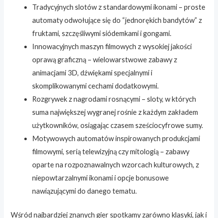
Tradycyjnych slotów z standardowymi ikonami – proste
automaty odwołujące się do “jednorękich bandytów” z
fruktami, szczęśliwymi siódemkami i gongami.
Innowacyjnych maszyn filmowych z wysokiej jakości
oprawą graficzną – wielowarstwowe zabawy z
animacjami 3D, dźwiękami specjalnymi i
skomplikowanymi cechami dodatkowymi.
Rozgrywek z nagrodami rosnącymi – sloty, w których
suma największej wygranej rośnie z każdym zakładem
użytkowników, osiągając czasem sześciocyfrowe sumy.
Motywowych automatów inspirowanych produkcjami
filmowymi, serią telewizyjną czy mitologią – zabawy
oparte na rozpoznawalnych wzorcach kulturowych, z
niepowtarzalnymi ikonami i opcje bonusowe
nawiązującymi do danego tematu.
Wśród najbardziej znanych gier spotkamy zarówno klasyki, jak i