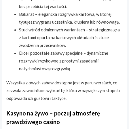
bez przebicia tej wartości.
Bakarat – elegancka rozgrywka kartowa, w której
typujesz wygraną uczestnika, krupiera lub równowagę.
Stud wśród odmiennych wariantach – strategiczna gra
z kartami oparta na kartowych układach i sztuce
zwodzenia przeciwników.
Dice i pozostałe zabawy specjalne – dynamiczne
rozgrywki ryzykowne z prostymi zasadami i
natychmiastową rozgrywką.
Wszystka z owych zabaw dostępna jest w paru wersjach, co
zezwala zawodnikom wybrać tę, która w największym stopniu
odpowiada ich gustowi i taktyce.
Kasyno na żywo – poczuj atmosferę
prawdziwego casino