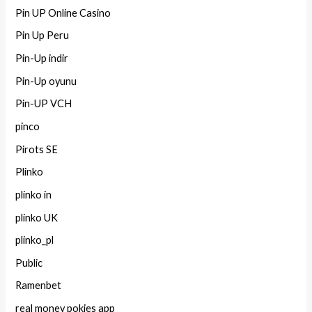
Pin UP Online Casino
Pin Up Peru
Pin-Up indir
Pin-Up oyunu
Pin-UP VCH
pinco
Pirots SE
Plinko
plinko in
plinko UK
plinko_pl
Public
Ramenbet
real money pokies app