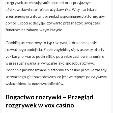
rozgrywek, interesującymi bonusami oraz przyjaznym
użytkownikowi interfejsem użytkownika. W tym artykule
zrealizujemy gruntowną przegląd wspomnianej platformy, aby
pomóc Ci podjąć decyzję, czy warto przeznaczyć swój czas i
fundusze na zabawę w tym kasynie.
Gambling internetowy to typ rozrywki, która domaga się
rozważnego podejścia. Zanim zagłębimy się w aspekty oferty
vox kasyno, warto podkreślić o potrzebie zachowania umiaru
w grze i uznawania jej wyłącznie jako sposobu rozrywki.
Podobnie jak inne uznane platformy, to casino promuje zasady
rozważnego gier hazardowych, co jest wstępnym pozytywnym
wskaźnikiem dla możliwych klientów.
Bogactwo rozrywki – Przegląd
rozgrywek w vox casino