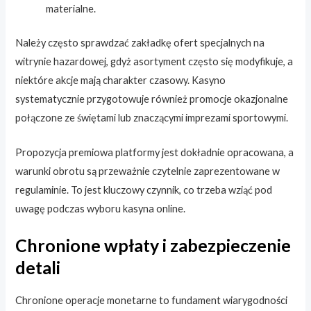
materialne.
Należy często sprawdzać zakładkę ofert specjalnych na
witrynie hazardowej, gdyż asortyment często się modyfikuje, a
niektóre akcje mają charakter czasowy. Kasyno
systematycznie przygotowuje również promocje okazjonalne
połączone ze świętami lub znaczącymi imprezami sportowymi.
Propozycja premiowa platformy jest dokładnie opracowana, a
warunki obrotu są przeważnie czytelnie zaprezentowane w
regulaminie. To jest kluczowy czynnik, co trzeba wziąć pod
uwagę podczas wyboru kasyna online.
Chronione wpłaty i zabezpieczenie
detali
Chronione operacje monetarne to fundament wiarygodności