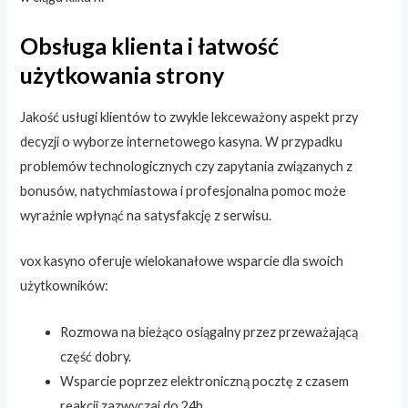
Obsługa klienta i łatwość
użytkowania strony
Jakość usługi klientów to zwykle lekceważony aspekt przy
decyzji o wyborze internetowego kasyna. W przypadku
problemów technologicznych czy zapytania związanych z
bonusów, natychmiastowa i profesjonalna pomoc może
wyraźnie wpłynąć na satysfakcję z serwisu.
vox kasyno oferuje wielokanałowe wsparcie dla swoich
użytkowników:
Rozmowa na bieżąco osiągalny przez przeważającą
część dobry.
Wsparcie poprzez elektroniczną pocztę z czasem
reakcji zazwyczaj do 24h.