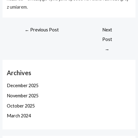
z umiarem.
←
Previous Post
Next
Post
→
Archives
December 2025
November 2025
October 2025
March 2024