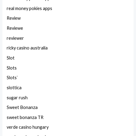
real money pokies apps
Review
Reviewe
reviewer
ricky casino australia
Slot
Slots
Slots`
slottica
sugar rush
Sweet Bonanza
sweet bonanza TR
verde casino hungary