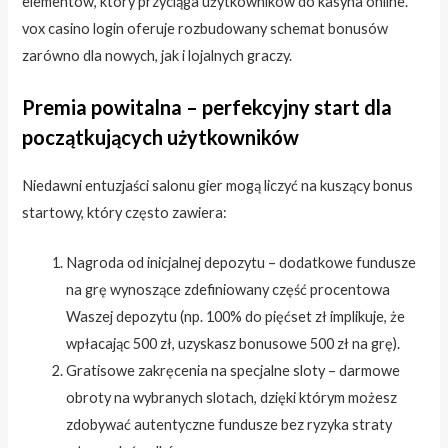
elementów, który przyciąga użytkowników do kasyna online.
vox casino login oferuje rozbudowany schemat bonusów
zarówno dla nowych, jak i lojalnych graczy.
Premia powitalna – perfekcyjny start dla
początkujących użytkowników
Niedawni entuzjaści salonu gier mogą liczyć na kuszący bonus
startowy, który często zawiera:
Nagroda od inicjalnej depozytu – dodatkowe fundusze
na grę wynoszące zdefiniowany część procentowa
Waszej depozytu (np. 100% do pięćset zł implikuje, że
wpłacając 500 zł, uzyskasz bonusowe 500 zł na grę).
Gratisowe zakręcenia na specjalne sloty – darmowe
obroty na wybranych slotach, dzięki którym możesz
zdobywać autentyczne fundusze bez ryzyka straty