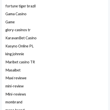
fortune tiger brazil
Gama Casino
Game
glory-casinos tr
KaravanBet Casino
Kasyno Online PL
king johnnie
Maribet casino TR
Masalbet
Maxi reviewe
mini-review
Mini-reviews
mombrand