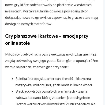
nowe gry, które zadebiutowały na platformie w ostatnich
miesiącach. Portal regularnie odświeża posiadaną zbiór,
dołączając nowe rozgrywki, co zapewnia, że gracze stale mają
dostęp do nowych materiałów.
Gry planszowe i kartowe – emocje przy
online stole
Miłośnicy tradycyjnych rozgrywek związanych z kasynem też
znajdą coś według swojego gustu. Salon gier proponuje różne
wersje najbardziej znanych gier przy stole:
Ruletka (europejska, american, french) – klasyczna
rozgrywka, w której bet, gdzie lands kulka na wheel.
Blackjack wśród rozmaitych wariantach – znana
zabawa karciana, której zadaniem jest osiągnięcie
łącznej wartości wyników bliższej 21 niż rozdający, ale