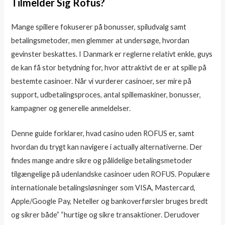
Tilmelder Sig Rofus?
Mange spillere fokuserer på bonusser, spiludvalg samt
betalingsmetoder, men glemmer at undersøge, hvordan
gevinster beskattes. I Danmark er reglerne relativt enkle, guys
de kan få stor betydning for, hvor attraktivt de er at spille på
bestemte casinoer. Når vi vurderer casinoer, ser mire på
support, udbetalingsproces, antal spillemaskiner, bonusser,
kampagner og generelle anmeldelser.
Denne guide forklarer, hvad casino uden ROFUS er, samt
hvordan du trygt kan navigere i actually alternativerne. Der
findes mange andre sikre og pålidelige betalingsmetoder
tilgængelige på udenlandske casinoer uden ROFUS. Populære
internationale betalingsløsninger som VISA, Mastercard,
Apple/Google Pay, Neteller og bankoverførsler bruges bredt
og sikrer både” “hurtige og sikre transaktioner. Derudover