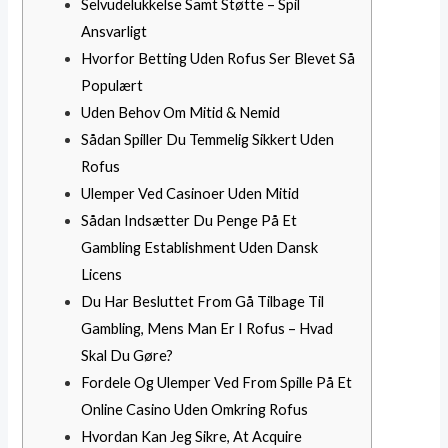
Selvudelukkelse Samt Støtte – Spil
Ansvarligt
Hvorfor Betting Uden Rofus Ser Blevet Så
Populært
Uden Behov Om Mitid & Nemid
Sådan Spiller Du Temmelig Sikkert Uden
Rofus
Ulemper Ved Casinoer Uden Mitid
Sådan Indsætter Du Penge På Et
Gambling Establishment Uden Dansk
Licens
Du Har Besluttet From Gå Tilbage Til
Gambling, Mens Man Er I Rofus – Hvad
Skal Du Gøre?
Fordele Og Ulemper Ved From Spille På Et
Online Casino Uden Omkring Rofus
Hvordan Kan Jeg Sikre, At Acquire