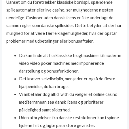
Uanset om du foretrækker klassiske bordspil, spændende
spilleautomater eller live casino, ser mulighederne næsten
uendelige. Casinoer uden dansk licens er ikke underlagt de
samme regler som danske spillesider. Dette betyder, at der har
mulighed for at være færre klagemuligheder, hvis der opstår
problemer med udbetalinger eller bonusaftaler.
Du kan finde alt fra klassiske frugtmaskiner til moderne
video video poker machines med imponerende
darstellung og bonusfunktioner.
Det kræver selvdisciplin, men jeder er også de fleste
hjælpemidler, du kan bruge.
Vi anbefaler dog altid, with du vælger et online casino
mediterranean sea dansk licens og prioriterer
pålidelighed samt sikkerhed.
Uden afbrydelser fra danske restriktioner kan i spinne
hjulene frit og jagte para store gevinster.