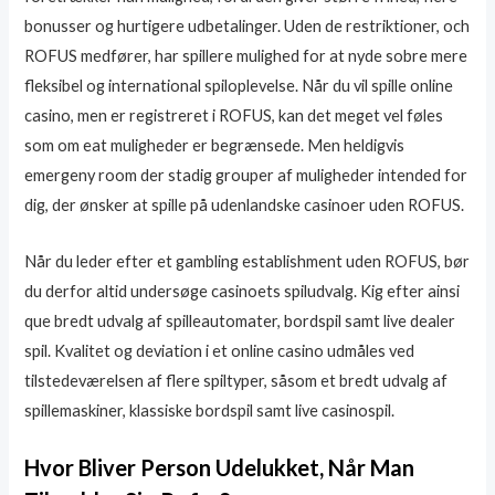
bonusser og hurtigere udbetalinger. Uden de restriktioner, och
ROFUS medfører, har spillere mulighed for at nyde sobre mere
fleksibel og international spiloplevelse. Når du vil spille online
casino, men er registreret i ROFUS, kan det meget vel føles
som om eat muligheder er begrænsede. Men heldigvis
emergeny room der stadig grouper af muligheder intended for
dig, der ønsker at spille på udenlandske casinoer uden ROFUS.
Når du leder efter et gambling establishment uden ROFUS, bør
du derfor altid undersøge casinoets spiludvalg. Kig efter ainsi
que bredt udvalg af spilleautomater, bordspil samt live dealer
spil. Kvalitet og deviation i et online casino udmåles ved
tilstedeværelsen af flere spiltyper, såsom et bredt udvalg af
spillemaskiner, klassiske bordspil samt live casinospil.
Hvor Bliver Person Udelukket, Når Man