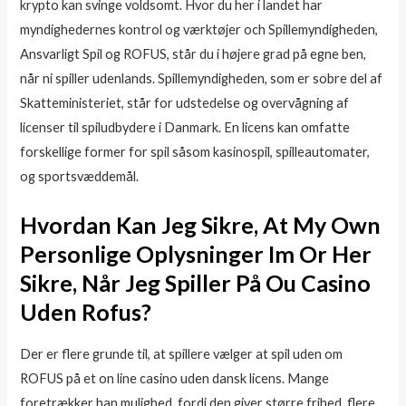
krypto kan svinge voldsomt. Hvor du her i landet har
myndighedernes kontrol og værktøjer och Spillemyndigheden,
Ansvarligt Spil og ROFUS, står du i højere grad på egne ben,
når ni spiller udenlands. Spillemyndigheden, som er sobre del af
Skatteministeriet, står for udstedelse og overvågning af
licenser til spiludbydere i Danmark. En licens kan omfatte
forskellige former for spil såsom kasinospil, spilleautomater,
og sportsvæddemål.
Hvordan Kan Jeg Sikre, At My Own
Personlige Oplysninger Im Or Her
Sikre, Når Jeg Spiller På Ou Casino
Uden Rofus?
Der er flere grunde til, at spillere vælger at spil uden om
ROFUS på et on line casino uden dansk licens. Mange
foretrækker han mulighed, fordi den giver større frihed, flere