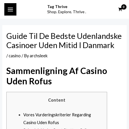
Skip
Post
S
MAIN
Tag Thrive
to
navigation
Shop. Explore. Thrive .
e
MENU
content
a
r
Guide Til De Bedste Udenlandske
c
Casinoer Uden Mitid I Danmark
h
f
/
casino
/ By
archsleek
o
Sammenligning Af Casino
r
Uden Rofus
:
Content
Vores Vurderingskriterier Regarding
Casino Uden Rofus