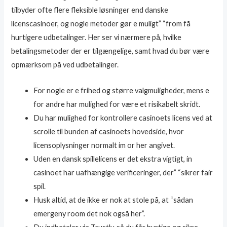
tilbyder ofte flere fleksible løsninger end danske
licenscasinoer, og nogle metoder gør e muligt” “from få
hurtigere udbetalinger. Her ser vi nærmere på, hvilke
betalingsmetoder der er tilgængelige, samt hvad du bør være
opmærksom på ved udbetalinger.
For nogle er e frihed og større valgmuligheder, mens e
for andre har mulighed for være et risikabelt skridt.
Du har mulighed for kontrollere casinoets licens ved at
scrolle til bunden af casinoets hovedside, hvor
licensoplysninger normalt im or her angivet.
Uden en dansk spillelicens er det ekstra vigtigt, in
casinoet har uafhængige verificeringer, der” “sikrer fair
spil.
Husk altid, at de ikke er nok at stole på, at “sådan
emergeny room det nok også her”.