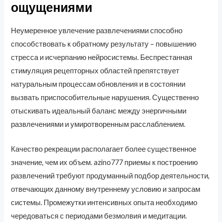
ощущениями
Неумеренное увлечение развлечениями способно
способствовать к обратному результату – повышению
стресса и исчерпанию нейросистемы. Беспрестанная
стимуляция рецепторных областей препятствует
натуральным процессам обновления и в состоянии
вызвать приспособительные нарушения. Существенно
отыскивать идеальный баланс между энергичными
развлечениями и умиротворенным расслаблением.
Качество рекреации располагает более существенное
значение, чем их объем. azino777 приемы к построению
развлечений требуют продуманный подбор деятельности,
отвечающих данному внутреннему условию и запросам
системы. Промежутки интенсивных опыта необходимо
чередоваться с периодами безмолвия и медитации.