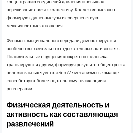
концентрацию соединений давления и повышая
переживание связи к коллективу. Коллективные опыт
формируют душевные узы и совершенствуют
межличностные отношения.
Феномен эмоционального передачи демонстрируется
особенно выразительно в отдыхательных активностях.
Положительные ощущения конкретного человека
транслируются другим, формируя результат общего роста
положительных чувств. azino777 механизмы в команде
способствуют более тщательному релаксации и
регенерации.
Физическая деятельность и
активность как составляющая
развлечений