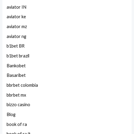
aviator IN
aviator ke
aviator mz
aviator ng
b1bet BR
b1bet brazil
Bankobet
Basaribet
bbrbet colombia
bbrbet mx
bizzo casino
Blog
book of ra
book of ra it