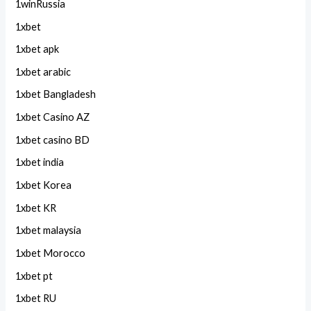
1winRussia
1xbet
1xbet apk
1xbet arabic
1xbet Bangladesh
1xbet Casino AZ
1xbet casino BD
1xbet india
1xbet Korea
1xbet KR
1xbet malaysia
1xbet Morocco
1xbet pt
1xbet RU