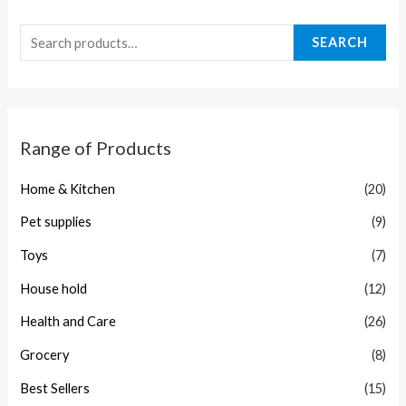
SEARCH
Range of Products
Home & Kitchen
(20)
Pet supplies
(9)
Toys
(7)
House hold
(12)
Health and Care
(26)
Grocery
(8)
Best Sellers
(15)