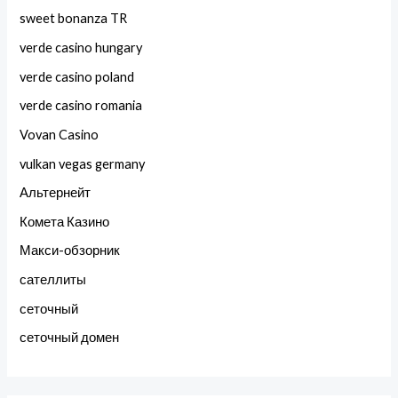
sweet bonanza TR
verde casino hungary
verde casino poland
verde casino romania
Vovan Casino
vulkan vegas germany
Альтернейт
Комета Казино
Макси-обзорник
сателлиты
сеточный
сеточный домен