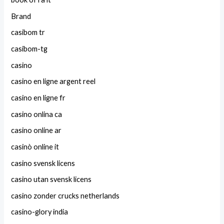
Brand
casibom tr
casibom-tg
casino
casino en ligne argent reel
casino en ligne fr
casino onlina ca
casino online ar
casinò online it
casino svensk licens
casino utan svensk licens
casino zonder crucks netherlands
casino-glory india