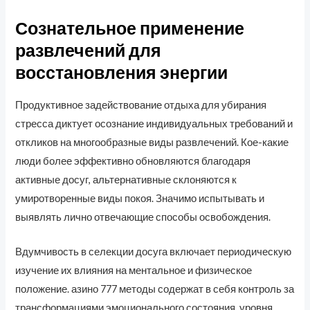
Сознательное применение
развлечений для
восстановления энергии
Продуктивное задействование отдыха для убирания
стресса диктует осознание индивидуальных требований и
откликов на многообразные виды развлечений. Кое-какие
люди более эффективно обновляются благодаря
активные досуг, альтернативные склоняются к
умиротворенные виды покоя. Значимо испытывать и
выявлять лично отвечающие способы освобождения.
Вдумчивость в селекции досуга включает периодическую
изучение их влияния на ментальное и физическое
положение. азино 777 методы содержат в себя контроль за
трансформациями эмоционального состояния, уровня