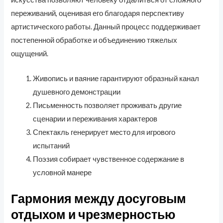
переживаний, оценивая его благодаря перспективу
артистического работы. Данный процесс поддерживает
постепенной обработке и объединению тяжелых
ощущений.
Живопись и ваяние гарантируют образный канал
душевного демонстрации
Письменность позволяет проживать другие
сценарии и переживания характеров
Спектакль генерирует место для игрового
испытаний
Поэзия собирает чувственное содержание в
условной манере
Гармония между досуговым
отдыхом и чрезмерностью