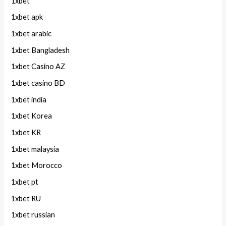
1xbet
1xbet apk
1xbet arabic
1xbet Bangladesh
1xbet Casino AZ
1xbet casino BD
1xbet india
1xbet Korea
1xbet KR
1xbet malaysia
1xbet Morocco
1xbet pt
1xbet RU
1xbet russian