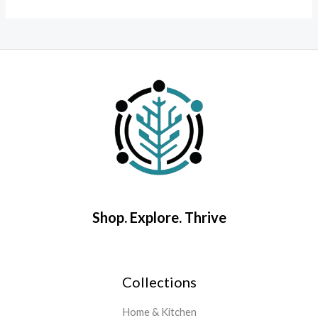
Shop. Explore. Thrive
Collections
Home & Kitchen