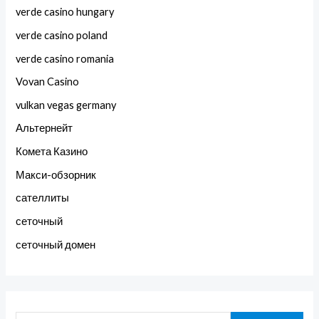
verde casino hungary
verde casino poland
verde casino romania
Vovan Casino
vulkan vegas germany
Альтернейт
Комета Казино
Макси-обзорник
сателлиты
сеточный
сеточный домен