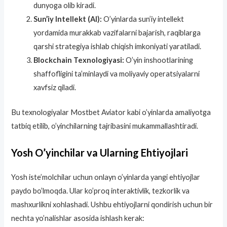
dunyoga olib kiradi.
Sun’iy Intellekt (AI):
O’yinlarda sun’iy intellekt
yordamida murakkab vazifalarni bajarish, raqiblarga
qarshi strategiya ishlab chiqish imkoniyati yaratiladi.
Blockchain Texnologiyasi:
O’yin inshootlarining
shaffofligini ta’minlaydi va moliyaviy operatsiyalarni
xavfsiz qiladi.
Bu texnologiyalar Mostbet Aviator kabi o’yinlarda amaliyotga
tatbiq etilib, o’yinchilarning tajribasini mukammallashtiradi.
Yosh O’yinchilar va Ularning Ehtiyojlari
Yosh iste’molchilar uchun onlayn o’yinlarda yangi ehtiyojlar
paydo bo’lmoqda. Ular ko’proq interaktivlik, tezkorlik va
mashxurlikni xohlashadi. Ushbu ehtiyojlarni qondirish uchun bir
nechta yo’nalishlar asosida ishlash kerak: