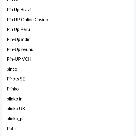
Pin Up Brazil
Pin UP Online Casino
Pin Up Peru
Pin-Up indir
Pin-Up oyunu
Pin-UP VCH
pinco
Pirots SE
Plinko
plinko in
plinko UK
plinko_pl
Public