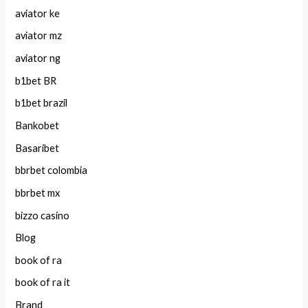
aviator ke
aviator mz
aviator ng
b1bet BR
b1bet brazil
Bankobet
Basaribet
bbrbet colombia
bbrbet mx
bizzo casino
Blog
book of ra
book of ra it
Brand