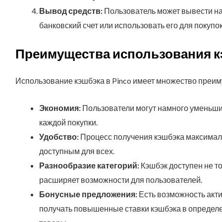
Вывод средств:
Пользователь может вывести на
банковский счет или использовать его для покупо
Преимущества использования кэ
Использование кэшбэка в Pinco имеет множество преим
Экономия:
Пользователи могут намного уменьшит
каждой покупки.
Удобство:
Процесс получения кэшбэка максималь
доступным для всех.
Разнообразие категорий:
Кэшбэк доступен не тол
расширяет возможности для пользователей.
Бонусные предложения:
Есть возможность акт
получать повышенные ставки кэшбэка в определ