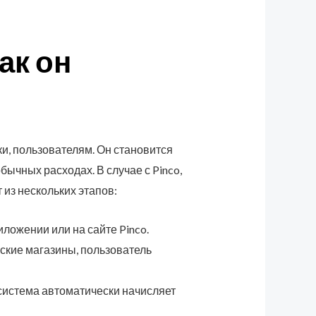
ак он
ки, пользователям. Он становится
бычных расходах. В случае с Pinco,
 из нескольких этапов:
иложении или на сайте Pinco.
ские магазины, пользователь
система автоматически начисляет