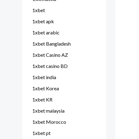
1xbet
1xbet apk
1xbet arabic
1xbet Bangladesh
1xbet Casino AZ
1xbet casino BD
1xbet india
1xbet Korea
1xbet KR
1xbet malaysia
1xbet Morocco
1xbet pt