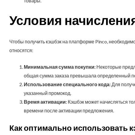
товары.
Условия начислени
Чтобы получить кэшбэк на платформе Pinco, необходимо
относятся:
Минимальная сумма покупки:
Некоторые предл
общая сумма заказа превышала определенный по
Использование специального кода:
Для получ
указанный промокод.
Время активации:
Кэшбэк может начисляться тол
времени после активации предложения.
Как оптимально использовать кэ