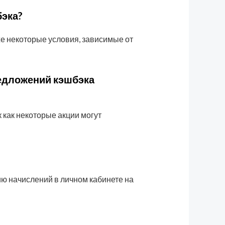
бэка?
е некоторые условия, зависимые от
редложений кэшбэка
к как некоторые акции могут
ию начислений в личном кабинете на