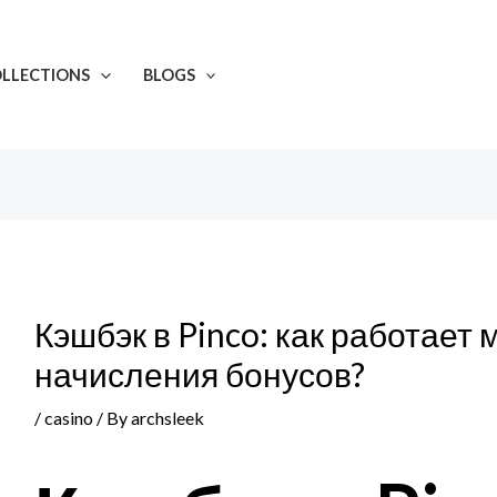
st
igation
LLECTIONS
BLOGS
Кэшбэк в Pinco: как работает
начисления бонусов?
/
casino
/ By
archsleek