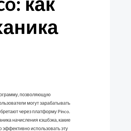
o: как
ханика
программу, позволяющую
ользователи могут зарабатывать
обретают через платформу Pinco.
аника начисления кэшбэка, какие
о эффективно использовать эту