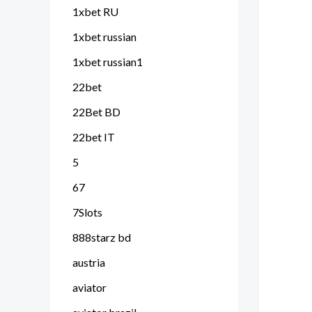
1xbet RU
1xbet russian
1xbet russian1
22bet
22Bet BD
22bet IT
5
67
7Slots
888starz bd
austria
aviator