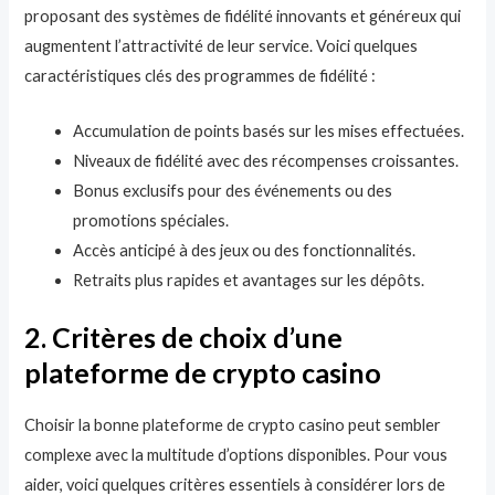
proposant des systèmes de fidélité innovants et généreux qui
augmentent l’attractivité de leur service. Voici quelques
caractéristiques clés des programmes de fidélité :
Accumulation de points basés sur les mises effectuées.
Niveaux de fidélité avec des récompenses croissantes.
Bonus exclusifs pour des événements ou des
promotions spéciales.
Accès anticipé à des jeux ou des fonctionnalités.
Retraits plus rapides et avantages sur les dépôts.
2. Critères de choix d’une
plateforme de crypto casino
Choisir la bonne plateforme de crypto casino peut sembler
complexe avec la multitude d’options disponibles. Pour vous
aider, voici quelques critères essentiels à considérer lors de