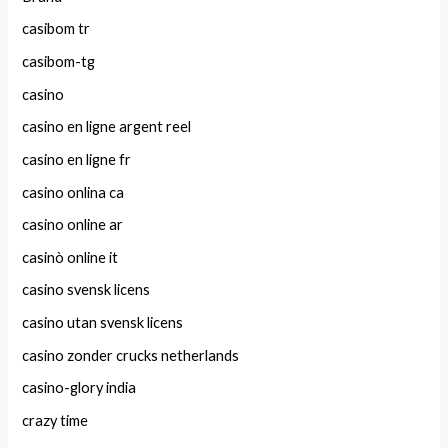
casibom tr
casibom-tg
casino
casino en ligne argent reel
casino en ligne fr
casino onlina ca
casino online ar
casinò online it
casino svensk licens
casino utan svensk licens
casino zonder crucks netherlands
casino-glory india
crazy time