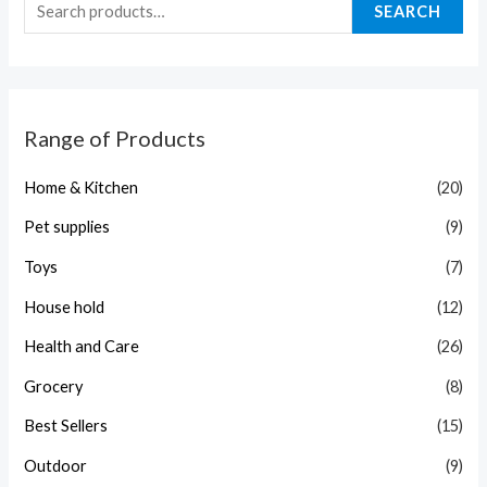
SEARCH
Range of Products
Home & Kitchen
(20)
Pet supplies
(9)
Toys
(7)
House hold
(12)
Health and Care
(26)
Grocery
(8)
Best Sellers
(15)
Outdoor
(9)