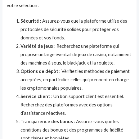
votre sélection :
Sécurité :
Assurez-vous que la plateforme utilise des
protocoles de sécurité solides pour protéger vos
données et vos fonds.
Variété de jeux :
Recherchez une plateforme qui
propose un large éventail de jeux de casino, notamment
des machines à sous, le blackjack, et la roulette.
Options de dépôt :
Vérifiez les méthodes de paiement
acceptées, en particulier celles qui prennent en charge
les cryptomonnaies populaires.
Service client :
Un bon support client est essentiel.
Recherchez des plateformes avec des options
d’assistance réactives.
Transparence des bonus :
Assurez-vous que les
conditions des bonus et des programmes de fidélité
sont claires et honnêtes.