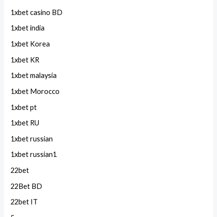
1xbet casino BD
1xbet india
1xbet Korea
1xbet KR
1xbet malaysia
1xbet Morocco
1xbet pt
1xbet RU
1xbet russian
1xbet russian1
22bet
22Bet BD
22bet IT