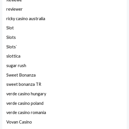
reviewer
ricky casino australia
Slot
Slots
Slots`
slottica
sugar rush
Sweet Bonanza
sweet bonanza TR
verde casino hungary
verde casino poland
verde casino romania
Vovan Casino