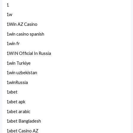
1
1w
1Win AZ Casino
1win casino spanish
1win fr
1WIN Official In Russia
1win Turkiye
1win uzbekistan
1winRussia
1xbet
1xbet apk
1xbet arabic
1xbet Bangladesh
1xbet Casino AZ