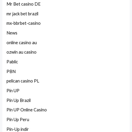
Mr Bet casino DE
mr jack bet brazil
mx-bbrbet-casino
News
online casino au
ozwin au casino
Pablic
PBN
pelican casino PL
Pin UP
Pin Up Brazil
Pin UP Online Casino
Pin Up Peru
Pin-Up indir