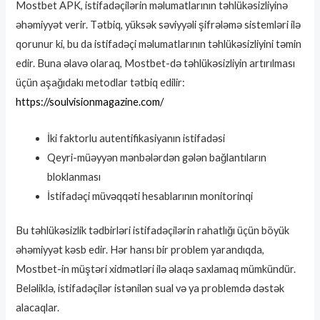
Mostbet APK, istifadəçilərin məlumatlarının təhlükəsizliyinə
əhəmiyyət verir. Tətbiq, yüksək səviyyəli şifrələmə sistemləri ilə
qorunur ki, bu da istifadəçi məlumatlarının təhlükəsizliyini təmin
edir. Buna əlavə olaraq, Mostbet-də təhlükəsizliyin artırılması
üçün aşağıdakı metodlar tətbiq edilir:
https://soulvisionmagazine.com/
İki faktorlu autentifikasiyanın istifadəsi
Qeyri-müəyyən mənbələrdən gələn bağlantıların
bloklanması
İstifadəçi müvəqqəti hesablarının monitorinqi
Bu təhlükəsizlik tədbirləri istifadəçilərin rahatlığı üçün böyük
əhəmiyyət kəsb edir. Hər hansı bir problem yarandıqda,
Mostbet-in müştəri xidmətləri ilə əlaqə saxlamaq mümkündür.
Beləliklə, istifadəçilər istənilən sual və ya problemdə dəstək
alacaqlar.