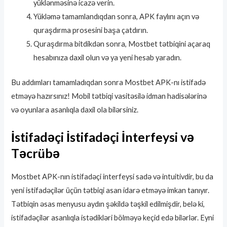
yüklənməsinə icazə verin.
Yükləmə tamamlandıqdan sonra, APK faylını açın və
quraşdırma prosesini başa çatdırın.
Quraşdırma bitdikdən sonra, Mostbet tətbiqini açaraq
hesabınıza daxil olun və ya yeni hesab yaradın.
Bu addımları tamamladıqdan sonra Mostbet APK-nı istifadə
etməyə hazırsınız! Mobil tətbiqi vasitəsilə idman hadisələrinə
və oyunlara asanlıqla daxil ola bilərsiniz.
İstifadəçi İstifadəçi İnterfeysi və
Təcrübə
Mostbet APK-nın istifadəçi interfeysi sadə və intuitivdir, bu da
yeni istifadəçilər üçün tətbiqi asan idarə etməyə imkan tanıyır.
Tətbiqin əsas menyusu aydın şəkildə təşkil edilmişdir, belə ki,
istifadəçilər asanlıqla istədikləri bölməyə keçid edə bilərlər. Eyni