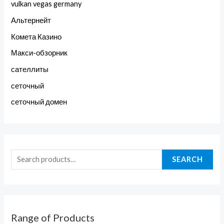
vulkan vegas germany
Альтернейт
Комета Казино
Макси-обзорник
сателлиты
сеточный
сеточный домен
SEARCH
Range of Products