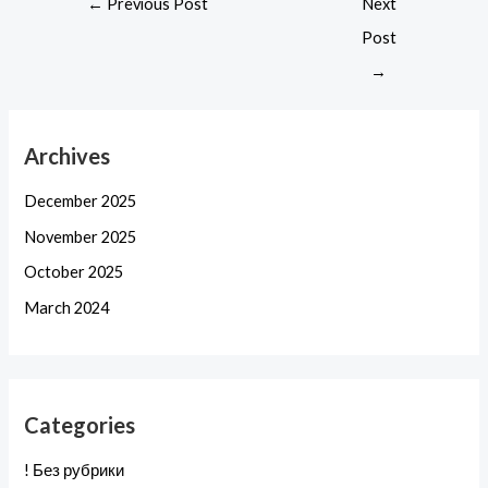
←
Previous Post
Next
Post
→
Archives
December 2025
November 2025
October 2025
March 2024
Categories
! Без рубрики