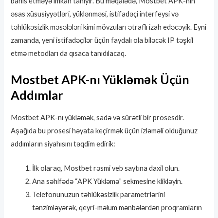
bahis etməyə imkan tanıyır. Bu məqalədə, Mostbet APK-nın
əsas xüsusiyyətləri, yüklənməsi, istifadəçi interfeysi və
təhlükəsizlik məsələləri kimi mövzuları ətraflı izah edəcəyik. Eyni
zamanda, yeni istifadəçilər üçün faydalı ola biləcək IP təşkil
etmə metodları da qısaca tanıdılacaq.
Mostbet APK-nı Yükləmək Üçün
Addımlar
Mostbet APK-nı yükləmək, sadə və sürətli bir prosesdir.
Aşağıda bu prosesi həyata keçirmək üçün izləməli olduğunuz
addımların siyahısını təqdim edirik:
İlk olaraq, Mostbet rəsmi veb saytına daxil olun.
Ana səhifədə “APK Yükləmə” sekmesine klikləyin.
Telefonunuzun təhlükəsizlik parametrlərini
tənzimləyərək, qeyri-məlum mənbələrdən proqramların