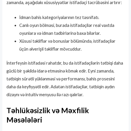
zamanda, aşağıdakı xüsusiyyətlər istifadəçi təcrübəsini artırır:
İdman bahis kategoriyalarının tez təsnifatı.
Canlı oyun bölməsi, burada istifadəçilər real vaxtda
oyunlara və idman tədbirlərinə baxa bilərlər.
Xüsusi təkliflər və bonuslar bölümündə, istifadəçilər
üçün əlverişli təkliflər mövcuddur.
İnterfeysin istifadəsi rahatdır, bu da istifadəçilərin tətbiqi daha
güclü bir şəkildə idarə etməsinə kömək edir. Eyni zamanda,
tətbiqin sürətli yüklənməsi və performansı, bahis prosesini
daha da keyfiyyətli edir. Adətən istifadəçilər, tətbiqin aydın
dizaynı və intuitiv menyusu ilə razı qalırlar.
Təhlükəsizlik və Məxfilik
Məsələləri