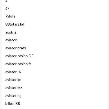
5
67
7Slots
888starz bd
austria
aviator
aviator brazil
aviator casino DE
aviator casino fr
aviator IN
aviator ke
aviator mz
aviator ng
b1bet BR