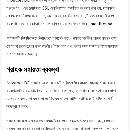
Mostbet BD তে অর্থ জমা ও তোলা করার সময় নিরাপত্তার বিষয়টি অত্যন্ত
গুরুত্বপূর্ণ। এই প্ল্যাটফর্মে SSL এনক্রিপশন প্রযুক্তি ব্যবহার করা হয়, যা সমস্ত
লেনদেনকে নিরাপদ করে। এছাড়াও, ব্যবহারকারীদের জন্য দুটি-স্তরের যাচাইকরণ
ব্যবস্থা আছে, যা কোনো অযাচিত কার্যক্রমকে প্রতিরোধ করে।
mostbet bd
প্ল্যাটফর্মটি নিয়মিতভাবে নিরাপত্তা আপডেট করে। ব্যবহারকারীরা তাদের লগইন তথ্য
গোপন রাখতে সচেতন থাকা জরুরী। টাকা জমা এবং তুলার সময় সবসময় বিশ্বাসযোগ্য
মাধ্যম ব্যবহার করুন।
গ্রাহক সহায়তা ব্যবস্থা
Mostbet BD গ্রাহকদের জন্য একটি শক্তিশালী সহায়তা ব্যবস্থা প্রদান করে।
ব্যবহারকারীরা যেকোনো সমস্যা বা প্রশ্নের জন্য ২৪/৭ গ্রাহক সহায়তা দলের সাথে
যোগাযোগ করতে পারেন। তাদের ফিডব্যাক ফর্ম, লাইভ চ্যাট এবং ইমেইল সাপোর্ট
ব্যবস্থা উপলব্ধ।
গ্রাহক সহায়তা দলের কাজের সময়সীমা সাধারনত দ্রুত উত্তর দেওয়া হয়, সাধারণ
সমস্যা সমাধানে। ব্যবহারকারীদের উচিত তাদের সমস্যা বা প্রশ্ন সম্পর্কে সম্পূর্ণ তথ্য