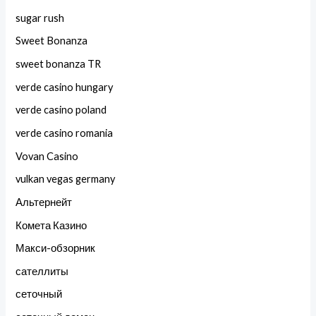
sugar rush
Sweet Bonanza
sweet bonanza TR
verde casino hungary
verde casino poland
verde casino romania
Vovan Casino
vulkan vegas germany
Альтернейт
Комета Казино
Макси-обзорник
сателлиты
сеточный