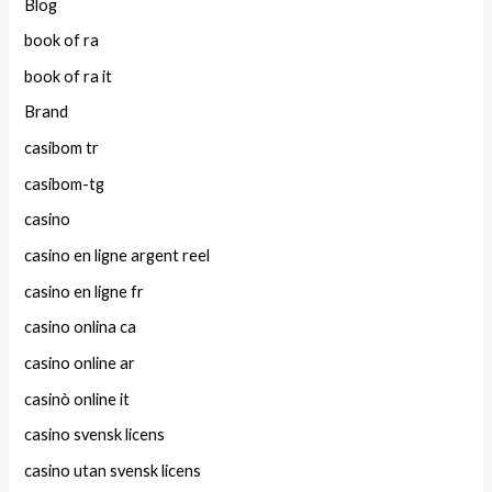
Blog
book of ra
book of ra it
Brand
casibom tr
casibom-tg
casino
casino en ligne argent reel
casino en ligne fr
casino onlina ca
casino online ar
casinò online it
casino svensk licens
casino utan svensk licens