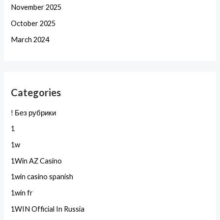
November 2025
October 2025
March 2024
Categories
! Без рубрики
1
1w
1Win AZ Casino
1win casino spanish
1win fr
1WIN Official In Russia