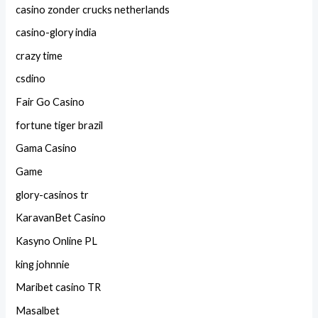
casino zonder crucks netherlands
casino-glory india
crazy time
csdino
Fair Go Casino
fortune tiger brazil
Gama Casino
Game
glory-casinos tr
KaravanBet Casino
Kasyno Online PL
king johnnie
Maribet casino TR
Masalbet