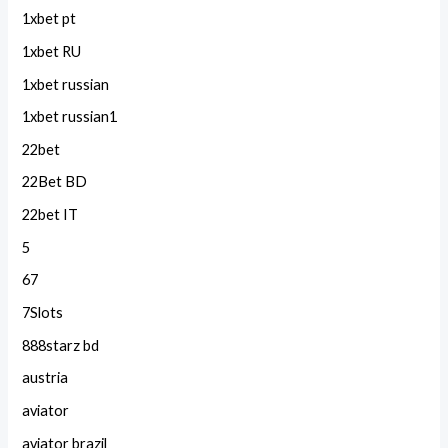
1xbet pt
1xbet RU
1xbet russian
1xbet russian1
22bet
22Bet BD
22bet IT
5
67
7Slots
888starz bd
austria
aviator
aviator brazil