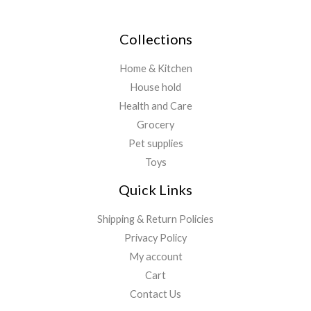
Collections
Home & Kitchen
House hold
Health and Care
Grocery
Pet supplies
Toys
Quick Links
Shipping & Return Policies
Privacy Policy
My account
Cart
Contact Us