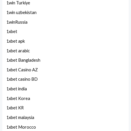
1win Turkiye
1win uzbekistan
1winRussia
1xbet
1xbet apk
1xbet arabic
1xbet Bangladesh
1xbet Casino AZ
1xbet casino BD
1xbet india
1xbet Korea
1xbet KR
1xbet malaysia
1xbet Morocco