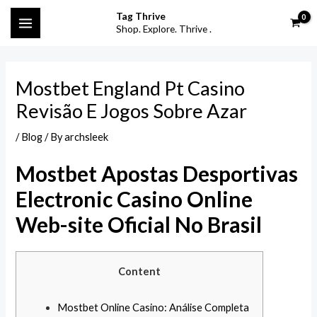
Skip
Post
S
MAIN
Tag Thrive
to
navigation
Shop. Explore. Thrive .
e
MENU
content
a
r
Mostbet England Pt Casino
c
Revisão E Jogos Sobre Azar
h
f
/
Blog
/ By
archsleek
o
Mostbet Apostas Desportivas
r
Electronic Casino Online
:
Web-site Oficial No Brasil
Content
Mostbet Online Casino: Análise Completa