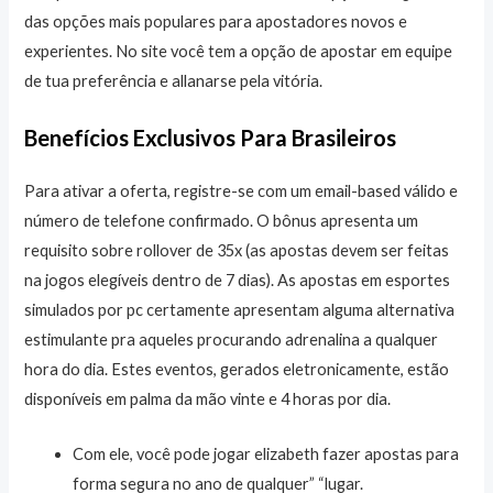
das opções mais populares para apostadores novos e
experientes. No site você tem a opção de apostar em equipe
de tua preferência e allanarse pela vitória.
Benefícios Exclusivos Para Brasileiros
Para ativar a oferta, registre-se com um email-based válido e
número de telefone confirmado. O bônus apresenta um
requisito sobre rollover de 35x (as apostas devem ser feitas
na jogos elegíveis dentro de 7 dias). As apostas em esportes
simulados por pc certamente apresentam alguma alternativa
estimulante pra aqueles procurando adrenalina a qualquer
hora do dia. Estes eventos, gerados eletronicamente, estão
disponíveis em palma da mão vinte e 4 horas por dia.
Com ele, você pode jogar elizabeth fazer apostas para
forma segura no ano de qualquer” “lugar.