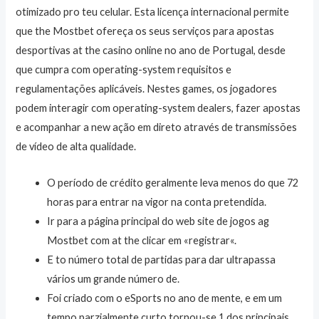
otimizado pro teu celular. Esta licença internacional permite
que the Mostbet ofereça os seus serviços para apostas
desportivas at the casino online no ano de Portugal, desde
que cumpra com operating-system requisitos e
regulamentações aplicáveis. Nestes games, os jogadores
podem interagir com operating-system dealers, fazer apostas
e acompanhar a new ação em direto através de transmissões
de vídeo de alta qualidade.
O período de crédito geralmente leva menos do que 72
horas para entrar na vigor na conta pretendida.
Ir para a página principal do web site de jogos ag
Mostbet com at the clicar em «registrar«.
E to número total de partidas para dar ultrapassa
vários um grande número de.
Foi criado com o eSports no ano de mente, e em um
tempo parzialmente curto tornou-se 1 dos principais