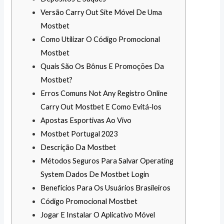
Versão Carry Out Site Móvel De Uma
Mostbet
Como Utilizar O Código Promocional
Mostbet
Quais São Os Bônus E Promoções Da
Mostbet?
Erros Comuns Not Any Registro Online
Carry Out Mostbet E Como Evitá-los
Apostas Esportivas Ao Vivo
Mostbet Portugal 2023
Descrição Da Mostbet
Métodos Seguros Para Salvar Operating
System Dados De Mostbet Login
Benefícios Para Os Usuários Brasileiros
Código Promocional Mostbet
Jogar E Instalar O Aplicativo Móvel