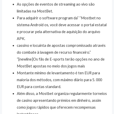
As opções de eventos de streaming ao vivo são
limitadas na MostBet.
Para adquirir o software program da” “Mostbet no
sistema Android os, você deve acessar o portal estatal
e procurar pela alternativa de aquisição do arquivo
APK.
cassino e locuinta de apostas compromissado através
do combate à lavagem de recurso financeiro.”
“[newline]Os fãs de E-sports terão opções no ano de
MostBet apostas no meio dos jogos mais
Montante mínimo de levantamento é ten EUR para
maioria dos métodos, com máximo diário para 5. 000
EUR para contas standard.
Além disso, a Mostbet organiza regularmente torneios
de casino apresentando prémios em dinheiro, assim
como jogos rápidos que oferecem recompensas