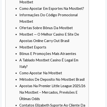
Mostbet
Como Apostar Em Esportes Na Mostbet?
Informações Do Código Promocional
Mostbet
Ofertas Sobre Bônus Da Mostbet
Mostbet — O Melhor Casino E Site De
Apostas Online Carry Out Brasil
Mostbet Esports
Bônus E Promoções Mais Atraentes
A Tablado Mostbet Casino É Legal Em
Italy?
Como Apostar Na Mostbet
Métodos De Deposito No Mostbet Brasil
Apostas Na Premier Little League 2025/26
Na Mostbet – Mercados, Previsões E
Últimas Odds
Contatos Elizabeth Suporte Ao Cliente Da