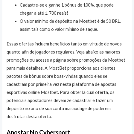
Cadastre-se e ganhe 1 bônus de 100%, que pode
chegar a até 1. 700 reais!
O valor mínimo de depósito na Mostbet é de 50 BRL,
assim tais como o valor mínimo de saque.
Essas ofertas incluem benefícios tanto em virtude de novos
quanto afin de jogadores regulares. Veja abaixo as maiores
promoções ou acesse a página sobre promoções da Mostbet
para mais detalhes. A MostBet proporciona aos clientes
pacotes de bônus sobre boas-vindas quando eles se
cadastram por primeira vez nesta plataforma de apostas
esportivas online Mostbet. Para obter la cual oferta, os
potenciais apostadores devem ze cadastrar e fazer um
depósito no ano de sua conta maraudage de poderem
desfrutar desta oferta.
Apostar No Cybersport