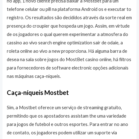
no app, 1 novo cliente precisa baixar a Mostbet para um
telefone celular ou pill na plataforma Android os e executar to
registro. Os resultados são decididos através da sorte real em
presença do croupier que hospeda um jogo. Assim, em virtude
de os jogadores o qual querem experimentar a atmosfera do
cassino ao vivo search engine optimization sair de odaie, a
roleta online ao vivo a new proporciona. Há alguma barra de
desea na sala sobre jogos do MostBet casino online, há filtros
para fornecedores de software electronic opções adicionais
nas máquinas caça-níqueis.
Caça-níqueis Mostbet
Sim, a Mostbet oferece um serviço de streaming gratuito,
permitindo que os apostadores assistam the uma variedade
para jogos de futebol e outros esportes. Para entrar no ano
de contato, os jogadores podem utilizar um suporte via