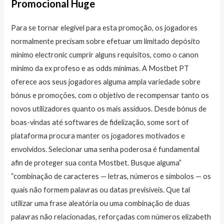
Promocional Huge
Para se tornar elegível para esta promoção, os jogadores
normalmente precisam sobre efetuar um limitado depósito
mínimo electronic cumprir alguns requisitos, como o canon
mínimo da ex profeso e as odds mínimas. A Mostbet PT
oferece aos seus jogadores alguma ampla variedade sobre
bónus e promoções, com o objetivo de recompensar tanto os
novos utilizadores quanto os mais assíduos. Desde bónus de
boas-vindas até softwares de fidelização, some sort of
plataforma procura manter os jogadores motivados e
envolvidos. Selecionar uma senha poderosa é fundamental
afin de proteger sua conta Mostbet. Busque alguma”
“combinação de caracteres — letras, números e símbolos — os
quais não formem palavras ou datas previsíveis. Que tal
utilizar uma frase aleatória ou uma combinação de duas
palavras não relacionadas, reforçadas com números elizabeth