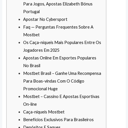
Para Jogos, Apostas Elizabeth Bónus
Portugal
Apostar No Cybersport
Faq — Perguntas Frequentes Sobre A
Mostbet
Os Caça-níqueis Mais Populares Entre Os
Jogadores Em 2025
Apostas Online Em Esportes Populares
No Brasil
Mostbet Brasil – Ganhe Uma Recompensa
Para Boas-vindas Com O Código
Promocional Huge
Mostbet – Cassino E Apostas Esportivas
On-line
Caça-níqueis Mostbet
Benefícios Exclusivos Para Brasileiros
Depósitos E Saques