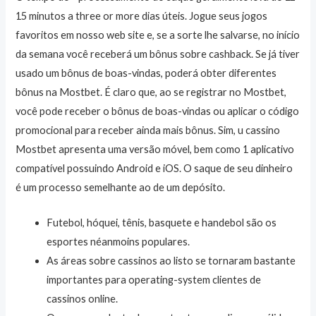
15 minutos a three or more dias úteis. Jogue seus jogos
favoritos em nosso web site e, se a sorte lhe salvarse, no início
da semana você receberá um bônus sobre cashback. Se já tiver
usado um bônus de boas-vindas, poderá obter diferentes
bônus na Mostbet. É claro que, ao se registrar no Mostbet,
você pode receber o bônus de boas-vindas ou aplicar o código
promocional para receber ainda mais bônus. Sim, u cassino
Mostbet apresenta uma versão móvel, bem como 1 aplicativo
compatível possuindo Android e iOS. O saque de seu dinheiro
é um processo semelhante ao de um depósito.
Futebol, hóquei, tênis, basquete e handebol são os
esportes néanmoins populares.
As áreas sobre cassinos ao listo se tornaram bastante
importantes para operating-system clientes de
cassinos online.