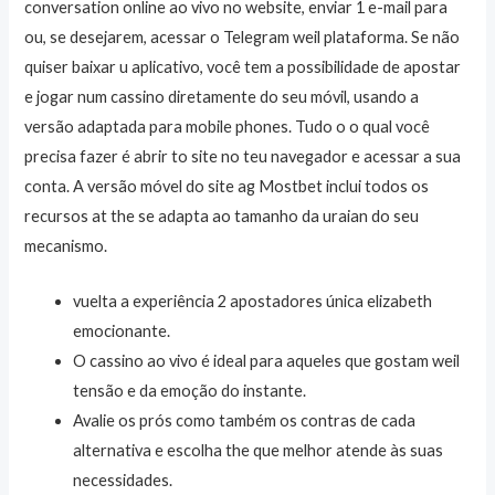
conversation online ao vivo no website, enviar 1 e-mail para
ou, se desejarem, acessar o Telegram weil plataforma. Se não
quiser baixar u aplicativo, você tem a possibilidade de apostar
e jogar num cassino diretamente do seu móvil, usando a
versão adaptada para mobile phones. Tudo o o qual você
precisa fazer é abrir to site no teu navegador e acessar a sua
conta. A versão móvel do site ag Mostbet inclui todos os
recursos at the se adapta ao tamanho da uraian do seu
mecanismo.
vuelta a experiência 2 apostadores única elizabeth
emocionante.
O cassino ao vivo é ideal para aqueles que gostam weil
tensão e da emoção do instante.
Avalie os prós como também os contras de cada
alternativa e escolha the que melhor atende às suas
necessidades.