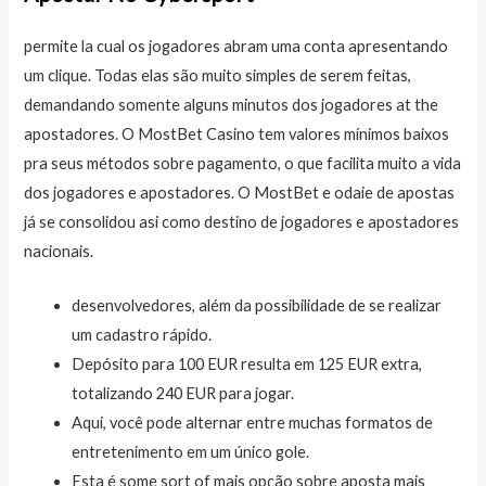
permite la cual os jogadores abram uma conta apresentando
um clique. Todas elas são muito simples de serem feitas,
demandando somente alguns minutos dos jogadores at the
apostadores. O MostBet Casino tem valores mínimos baixos
pra seus métodos sobre pagamento, o que facilita muito a vida
dos jogadores e apostadores. O MostBet e odaie de apostas
já se consolidou asi como destino de jogadores e apostadores
nacionais.
desenvolvedores, além da possibilidade de se realizar
um cadastro rápido.
Depósito para 100 EUR resulta em 125 EUR extra,
totalizando 240 EUR para jogar.
Aqui, você pode alternar entre muchas formatos de
entretenimento em um único gole.
Esta é some sort of mais opção sobre aposta mais