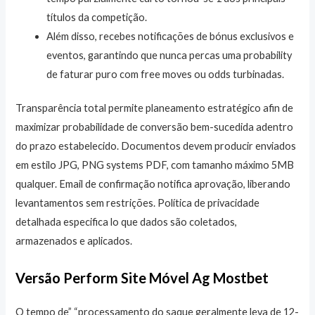
títulos da competição.
Além disso, recebes notificações de bónus exclusivos e
eventos, garantindo que nunca percas uma probability
de faturar puro com free moves ou odds turbinadas.
Transparência total permite planeamento estratégico afin de
maximizar probabilidade de conversão bem-sucedida adentro
do prazo estabelecido. Documentos devem producir enviados
em estilo JPG, PNG systems PDF, com tamanho máximo 5MB
qualquer. Email de confirmação notifica aprovação, liberando
levantamentos sem restrições. Política de privacidade
detalhada especifica lo que dados são coletados,
armazenados e aplicados.
Versão Perform Site Móvel Ag Mostbet
O tempo de” “processamento do saque geralmente leva de 12-