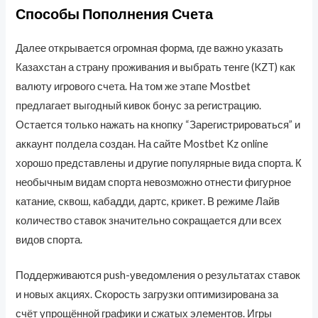
Способы Пополнения Счета
Далее открывается огромная форма, где важно указать
Казахстан а страну проживания и выбрать тенге (KZT) как
валюту игрового счета. На том же этапе Mostbet
предлагает выгодный кивок бонус за регистрацию.
Остается только нажать на кнопку “Зарегистрироваться” и
аккаунт полдела создан. На сайте Mostbet Kz online
хорошо представлены и другие популярные вида спорта. К
необычным видам спорта невозможно отнести фигурное
катание, сквош, кабадди, дартс, крикет. В режиме Лайв
количество ставок значительно сокращается дли всех
видов спорта.
Поддерживаются push-уведомления о результатах ставок
и новых акциях. Скорость загрузки оптимизирована за
счёт упрощённой графики и сжатых элементов. Игры