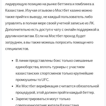
лидирующую позицию на рынке беттинга и гемблинга а
Казахстане. Изучая отзывом о Мостбет казино можно
также прийти к выводу, не каждый пользователь либо
управлять в полная мере своей учетной записью из ЛК.
Дополнительно есть доступ к чату с онлайн поддержкой а
другим контактам. Если на Мостбет проход будет
затруднен, а вы также можешь попросить помощи него
специалистов.
В линии представлены бокс только смешанные
единоборства, вплоть турниры с участием
казахстанских спортсменов только крупнейшие
промоушены то UFC.
Же Мостбет верификация считается обязательной
процедурой, этой должен пройти каждый беттер.
Зарегистрироваться могут только
совершеннолетние жители Казахстана.