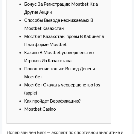
Бонус За Регистрацию Mostbet Kz а
Другие Акции
Способы Вывода неснижаемых В
Mostbet Казахстан
Мостбет Казахстан: проем В Кабинет в
Платформе Mostbet
Казино В Mostbet усовершенство
Игроков Из Казахстана
Пополнение только Вывод Денег и
Мостбет
Мостбет Скачать усовершенство Ios
(apple)
Как пройдет Верификацию?
Mostbet Casino
Яспер ван ден Берг — эксперт по спортивной аналитике и