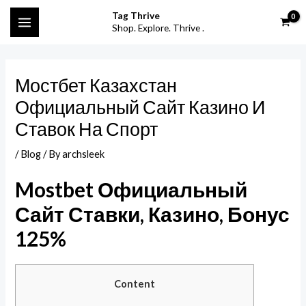
Skip
Post
S
MAIN
Tag Thrive
to
navigation
Shop. Explore. Thrive .
e
MENU
content
a
r
Мостбет Казахстан
c
Официальный Сайт Казино И
h
Ставок На Спорт
f
o
/
Blog
/ By
archsleek
r
Mostbet Официальный
:
Сайт Ставки, Казино, Бонус
125%
Content