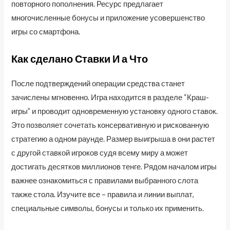
повторного пополнения. Ресурс предлагает
многочисленные бонусы и приложение усовершенство
игры со смартфона.
Как сделано Ставки И а Что
После подтверждений операции средства станет
зачислены мгновенно. Игра находится в разделе “Краш-
игры” и проводит одновременную установку одного ставок.
Это позволяет сочетать консервативную и рискованную
стратегию а одном раунде. Размер выигрыша в они растет
с другой ставкой игроков судя всему миру а может
достигать десятков миллионов тенге. Рядом началом игры
важнее ознакомиться с правилами выбранного слота
также стола. Изучите все – правила и линии выплат,
специальные символы, бонусы и только их применить.