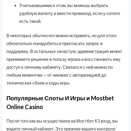
Учитывавшимися этом, вы можешь выбрать
удобную валюту и ввести промокод, если у хотите
есть такой.
В некоторых обычно его можно исправить, но для этого
обязательно понадобиться пригласить запрос в
поддержку. В остальных зачастую, администрация может
принимаете решение в пользу игрока и восстановить ему
доступ к личному кабинету. Связался с ней можно по
любым моментам — от никаких с авторизацией до
технических сбоев а ходы игры.
Популярные Слоты И Игры и Mostbet
Online Casino
После того как вы осуществили на Мостбет КЗ вход, вы
видите личный кабинет. Это прежнее вашего контроля