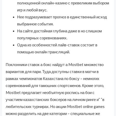
полноценной онлайн-казино с превеликим выбором
игр и любой вкус.
Нее подразумевает прогноз в единственный исход
выбранное события.
На сайте достойная глубина даже в но слишком
популярных соревнованиях.
Одна из особенностей лайв-ставок состоит в
помощью онлайн трансляций.
Поклонники ставок а бокс найдут а Mostbet множество
вариантов для пари. Туда доступны ставки в матчи в
рамках чемпионатов Казахстана по боксу – немногих
соревнований для тамошних спортсменов. Кроме этого,
Mostbet предлагает необъятную роспись на бои с
участием казахстанских боксеров на личном ринге и” “в
любительских турнирах. Но акции Mostbet online games
можно разделить на две категории – специальные же