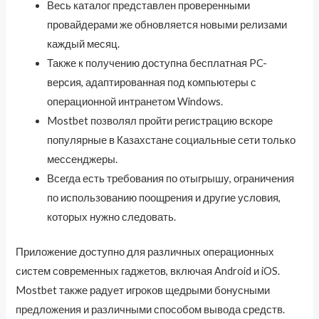
Весь каталог представлен проверенными
провайдерами же обновляется новыми релизами
каждый месяц.
Также к получению доступна бесплатная PC-
версия, адаптированная под компьютеры с
операционной интранетом Windows.
Mostbet позволял пройти регистрацию вскоре
популярные в Казахстане социальные сети только
мессенджеры.
Всегда есть требования по отыгрышу, ограничения
по использованию поощрения и другие условия,
которых нужно следовать.
Приложение доступно для различных операционных
систем современных гаджетов, включая Android и iOS.
Mostbet также радует игроков щедрыми бонусными
предложения и различными способом вывода средств.