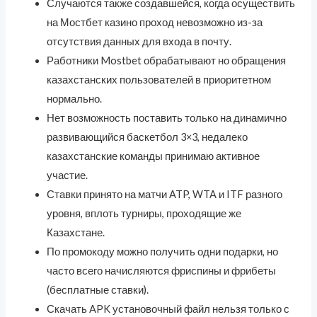
Случаются также создавшейся, когда осуществить
на Мостбет казино проход невозможно из-за
отсутствия данных для входа в почту.
Работники Mostbet обрабатывают но обращения
казахстанских пользователей в приоритетном
нормально.
Нет возможность поставить только на динамично
развивающийся баскетбол 3×3, недалеко
казахстанские команды принимаю активное
участие.
Ставки принято на матчи ATP, WTA и ITF разного
уровня, вплоть турниры, проходящие же
Казахстане.
По промокоду можно получить одни подарки, но
часто всего начисляются фриспины и фрибеты
(бесплатные ставки).
Скачать APK установочный файл нельзя только с