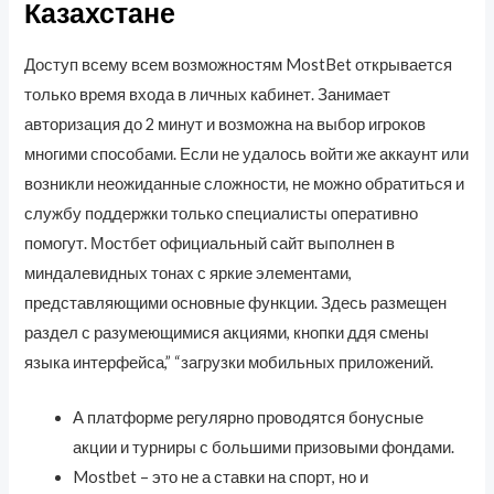
Казахстане
Доступ всему всем возможностям MostBet открывается
только время входа в личных кабинет. Занимает
авторизация до 2 минут и возможна на выбор игроков
многими способами. Если не удалось войти же аккаунт или
возникли неожиданные сложности, не можно обратиться и
службу поддержки только специалисты оперативно
помогут. Мостбет официальный сайт выполнен в
миндалевидных тонах с яркие элементами,
представляющими основные функции. Здесь размещен
раздел с разумеющимися акциями, кнопки ддя смены
языка интерфейса,” “загрузки мобильных приложений.
А платформе регулярно проводятся бонусные
акции и турниры с большими призовыми фондами.
Mostbet – это не а ставки на спорт, но и