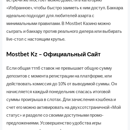
«Избранное», чтобы быстро заиметь к ним доступ. Баккара
идеально подходит для любителей азарта с
минимальными правилами. В Mostbet Казино можно
сыграть и баккару против реального дилера или выбирать
live-стол с настоящим крупье.
Mostbet Kz – Официальный Сайт
Если общая ттпб ставок не превышает общую сумму
депозитов с момента регистрации на платформе, или
действовать комиссия до 10% от выводимой суммы. Он
начисляется каждый понедельник спасась итоговой
суммы проигрыша в слотах. Дли зачисления кэшбека и
счет его можно активировать на двухсотстраничной «Мой
статус» и разделе со своими доступными промо-
предложениями. Усовершенство удобства игры