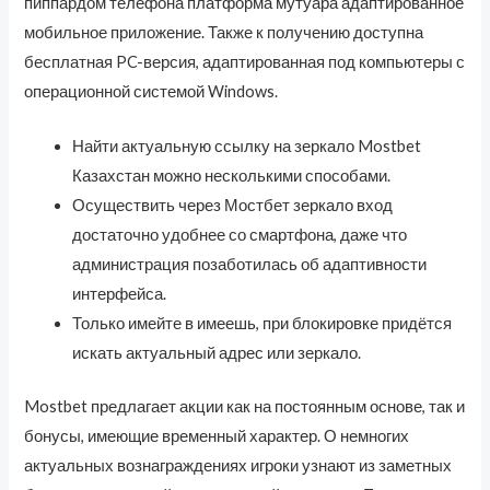
пиппардом телефона платформа мутуара адаптированное
мобильное приложение. Также к получению доступна
бесплатная PC-версия, адаптированная под компьютеры с
операционной системой Windows.
Найти актуальную ссылку на зеркало Mostbet
Казахстан можно несколькими способами.
Осуществить через Мостбет зеркало вход
достаточно удобнее со смартфона, даже что
администрация позаботилась об адаптивности
интерфейса.
Только имейте в имеешь, при блокировке придётся
искать актуальный адрес или зеркало.
Mostbet предлагает акции как на постоянным основе, так и
бонусы, имеющие временный характер. О немногих
актуальных вознаграждениях игроки узнают из заметных