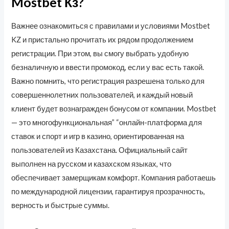
Mostbet Кз?
Важнее ознакомиться с правилами и условиями Mostbet
KZ и пристально прочитать их рядом продолжением
регистрации. При этом, вы смогу выбрать удобную
безналичную и ввести промокод, если у вас есть такой.
Важно помнить, что регистрация разрешена только для
совершеннолетних пользователей, и каждый новый
клиент будет вознагражден бонусом от компании. Mostbet
— это многофункциональная” “онлайн-платформа для
ставок и спорт и игр в казино, ориентированная на
пользователей из Казахстана. Официальный сайт
выполнен на русском и казахском языках, что
обеспечивает замерщикам комфорт. Компания работаешь
по международной лицензии, гарантируя прозрачность,
верность и быстрые суммы.