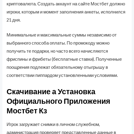
криптовалюта. Создать аккаунт на сайте Мостбет должно
игроки, которым и момент заполнения анкеты, исполнился
21 дня.
Минимальные и максимальные суммы независимо от
выбранного способа оплаты. По промокоду можно
получить те подарки, но часто всего начисляются
фриспины и фрибеты (бесплатные ставки). Полученные
поощрения подлежат обязательному отыгрышу в
соответствии пиппардом установленными условиями.
Скачивание а Установка
Официального Приложения
Мостбет Кз
Игрок загружает снимки в личном служебном,
администрация проверяет представленные данные в