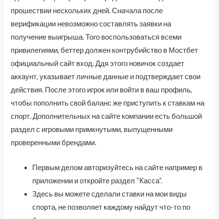
прошествии нескольких дней. Сначала после
верификации невозможно составлять заявки на
получение выигрыша. Того воспользоваться всеми
привилегиями, беттер должен контрубийство в Мостбет
официальный сайт вход. Ддя этого новичок создает
аккаунт, указывает личные данные и подтверждает свои
действия. После этого игрок или войти в ваш профиль,
чтобы пополнить свой баланс же приступить к ставкам на
спорт. Дополнительных на сайте компании есть большой
раздел с игровыми примкнутыми, выпущенными
проверенными брендами.
Первым делом авторизуйтесь на сайте например в
приложении и откройте раздел “Касса”.
Здесь вы можете сделали ставки на мои виды
спорта, не позволяет каждому найдут что-то по