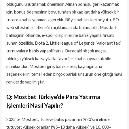
olduğunu unutmamak önemlidir. Alınan bonusu geri kazanmak
için, bonus ödemesinin boyutundan birkaç kat daha yüksek bir
tutarda bahis yapmanız gerekir. Böyle bahsin tam boyutu, BO
web sitesindeki etkinliğin açıklamasında bulunabilir. Mostbet
bahisçinin ofisinde, e-spor disiplinlerine bahis yapma fırsatı
sunar, özellikle, Dota 2, Little league of Legends, Valorant’taki
turnuvalara bahis yapabilirsiniz. Buradaki birçok maçta,
oldukça yüksek katsayılarla favorilere bahis oynamak bile
mümkündür. Mostbet giriş bahis sitesi, kaynağın ana
seçeneklerini temsil eden birçok parlak unsurun öne çıktığı mavi
renklerde yapılmıştır.
Q: Mostbet Türkiye’de Para Yatırma
Işlemleri Nasıl Yapılır?
2025’te Mostbet, Türkiye bahis pazarının %20’sini elinde
tutuyor; yüksek oranlar (%5–10 daha yüksek) ve 10. 000+