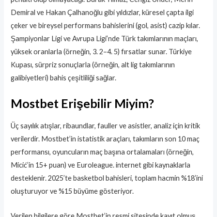
Demiral ve Hakan Çalhanoğlu gibi yıldızlar, küresel çapta ilgi
çeker ve bireysel performans bahislerini (gol, asist) cazip kılar.
Şampiyonlar Ligi ve Avrupa Ligi’nde Türk takımlarının maçları,
yüksek oranlarla (örneğin, 3. 2–4. 5) fırsatlar sunar. Türkiye
Kupası, sürpriz sonuçlarla (örneğin, alt lig takımlarının
galibiyetleri) bahis çeşitliliği sağlar.
Mostbet Erişebilir Miyim?
Üç sayılık atışlar, ribaundlar, fauller ve asistler, analiz için kritik
verilerdir. Mostbet’in istatistik araçları, takımların son 10 maç
performansı, oyuncuların maç başına ortalamaları (örneğin,
Micić’in 15+ puan) ve Euroleague. internet gibi kaynaklarla
desteklenir. 2025’te basketbol bahisleri, toplam hacmin %18’ini
oluşturuyor ve %15 büyüme gösteriyor.
Verilen bilgilere göre Mostbet’in resmi sitesinde kayıt olmuş