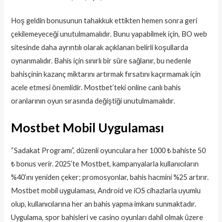
Hoş geldin bonusunun tahakkuk ettikten hemen sonra geri
çekilemeyeceği unutulmamalıdır. Bunu yapabilmek için, BO web
sitesinde daha ayrıntılı olarak açıklanan belirli koşullarda
oynanmalıdır. Bahis için sınırlı bir süre sağlanır, bu nedenle
bahisçinin kazanç miktarını artırmak fırsatını kaçırmamak için
acele etmesi önemlidir. Mostbet’teki online canlı bahis
oranlarının oyun sırasında değiştiği unutulmamalıdır.
Mostbet Mobil Uygulaması
“Sadakat Programı”, düzenli oyunculara her 1000 ₺ bahiste 50
₺ bonus verir. 2025’te Mostbet, kampanyalarla kullanıcıların
%40’ını yeniden çeker; promosyonlar, bahis hacmini %25 artırır.
Mostbet mobil uygulaması, Android ve iOS cihazlarla uyumlu
olup, kullanıcılarına her an bahis yapma imkanı sunmaktadır.
Uygulama, spor bahisleri ve casino oyunları dahil olmak üzere