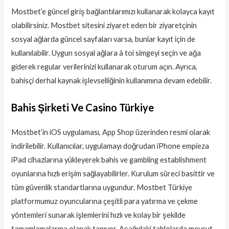
Mostbet’e güncel giriş bağlantılarımızı kullanarak kolayca kayıt
olabilirsiniz. Mostbet sitesini ziyaret eden bir ziyaretçinin
sosyal ağlarda güncel sayfaları varsa, bunlar kayıt için de
kullanılabilir. Uygun sosyal ağlara à toi simgeyi seçin ve ağa
giderek regular verilerinizi kullanarak oturum açın. Ayrıca,
bahisçi derhal kaynak işlevselliğinin kullanımına devam edebilir.
Bahis Şirketi Ve Casino Türkiye
Mostbet’in iOS uygulaması, App Shop üzerinden resmi olarak
indirilebilir. Kullanıcılar, uygulamayı doğrudan iPhone empieza
iPad cihazlarına yükleyerek bahis ve gambling establishment
oyunlarına hızlı erişim sağlayabilirler. Kurulum süreci basittir ve
tüm güvenlik standartlarına uygundur. Mostbet Türkiye
platformumuz oyuncularına çeşitli para yatırma ve çekme
yöntemleri sunarak işlemlerini hızlı ve kolay bir şekilde
tamamlamalarına olanak tanıyor. Aşağıdaki tablolarda mevcut