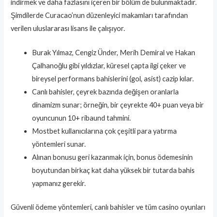
indirmek ve daha fazlasını içeren bir bölüm de bulunmaktadır.
Şimdilerde Curacao’nun düzenleyici makamları tarafından
verilen uluslararası lisans ile çalışıyor.
Burak Yılmaz, Cengiz Ünder, Merih Demiral ve Hakan
Çalhanoğlu gibi yıldızlar, küresel çapta ilgi çeker ve
bireysel performans bahislerini (gol, asist) cazip kılar.
Canlı bahisler, çeyrek bazında değişen oranlarla
dinamizm sunar; örneğin, bir çeyrekte 40+ puan veya bir
oyuncunun 10+ ribaund tahmini.
Mostbet kullanıcılarına çok çeşitli para yatırma
yöntemleri sunar.
Alınan bonusu geri kazanmak için, bonus ödemesinin
boyutundan birkaç kat daha yüksek bir tutarda bahis
yapmanız gerekir.
Güvenli ödeme yöntemleri, canlı bahisler ve tüm casino oyunları