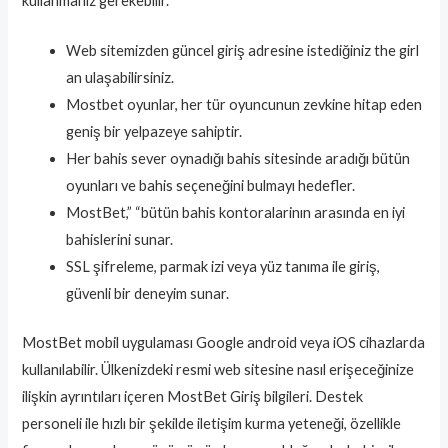
kullanmanız gerekebilir.
Web sitemizden güncel giriş adresine istediğiniz the girl
an ulaşabilirsiniz.
Mostbet oyunlar, her tür oyuncunun zevkine hitap eden
geniş bir yelpazeye sahiptir.
Her bahis sever oynadığı bahis sitesinde aradığı bütün
oyunları ve bahis seçeneğini bulmayı hedefler.
MostBet,” “bütün bahis kontoralarinın arasında en iyi
bahislerini sunar.
SSL şifreleme, parmak izi veya yüz tanıma ile giriş,
güvenli bir deneyim sunar.
MostBet mobil uygulaması Google android veya iOS cihazlarda
kullanılabilir. Ülkenizdeki resmi web sitesine nasıl erişeceğinize
ilişkin ayrıntıları içeren MostBet Giriş bilgileri. Destek
personeli ile hızlı bir şekilde iletişim kurma yeteneği, özellikle