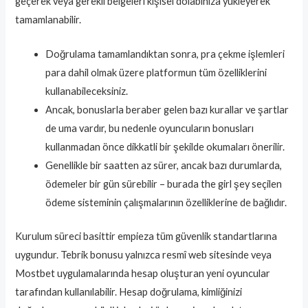
geçerek veya gerekli belgeleri kişisel dolabınıza yükleyerek
tamamlanabilir.
Doğrulama tamamlandıktan sonra, pra çekme işlemleri
para dahil olmak üzere platformun tüm özelliklerini
kullanabileceksiniz.
Ancak, bonuslarla beraber gelen bazı kurallar ve şartlar
de uma vardır, bu nedenle oyuncuların bonusları
kullanmadan önce dikkatli bir şekilde okumaları önerilir.
Genellikle bir saatten az sürer, ancak bazı durumlarda,
ödemeler bir gün sürebilir – burada the girl şey seçilen
ödeme sisteminin çalışmalarının özelliklerine de bağlıdır.
Kurulum süreci basittir empieza tüm güvenlik standartlarına
uygundur. Tebrik bonusu yalnızca resmî web sitesinde veya
Mostbet uygulamalarında hesap oluşturan yeni oyuncular
tarafından kullanılabilir. Hesap doğrulama, kimliğinizi