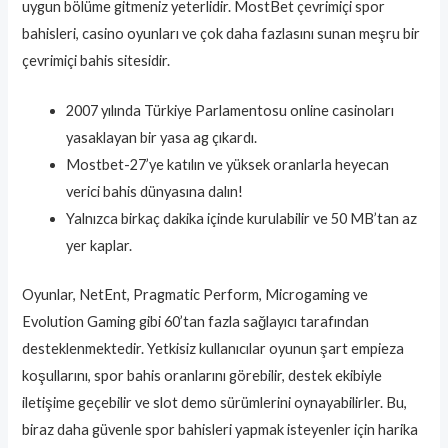
uygun bölüme gitmeniz yeterlidir. MostBet çevrimiçi spor
bahisleri, casino oyunları ve çok daha fazlasını sunan meşru bir
çevrimiçi bahis sitesidir.
2007 yılında Türkiye Parlamentosu online casinoları
yasaklayan bir yasa ag çıkardı.
Mostbet-27’ye katılın ve yüksek oranlarla heyecan
verici bahis dünyasına dalın!
Yalnızca birkaç dakika içinde kurulabilir ve 50 MB’tan az
yer kaplar.
Oyunlar, NetEnt, Pragmatic Perform, Microgaming ve
Evolution Gaming gibi 60’tan fazla sağlayıcı tarafından
desteklenmektedir. Yetkisiz kullanıcılar oyunun şart empieza
koşullarını, spor bahis oranlarını görebilir, destek ekibiyle
iletişime geçebilir ve slot demo sürümlerini oynayabilirler. Bu,
biraz daha güvenle spor bahisleri yapmak isteyenler için harika