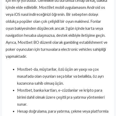
için en iyi yol budur. Genellikle bu durumda cevap birkaç dakika
içinde elde edilebilir. MostBet mobil uygulamasını Android os
veya iOS nasıl indireceğinizi öğrenin. Bir sebepten dolayı
oldukça popüler olan çok çelişkili bir oyun makinesi. Fonlar
oyun bakiyesinden düşülecek ancak 3 gün içinde karta veya
navigation hesaba ulaşmazsa, destek ekibiyle iletişime geçin.
Ayrıca, Mostbet BO düzenli olarak gambling establishment ve
poker oyuncuları için turnuvalara electronic vehicles sahipliği
yapmaktadır.
Mostbet-də, müştərilər, özü üçün ən yaxşı və çox
məsafədə olan oyunları seçə bilər və beləliklə, öz ayrı
kazancına sahib olmaq üçün.
Mostbet, banka kartları, e-cüzdanlar ve kripto para
birimi dahil olmak üzere çeşitli pra yatırma yöntemleri
sunar.
Hesap doğrulama, para yatırma, çekme veya platformla