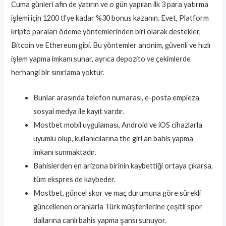
Cuma günleri afin de yatırın ve o gün yapılan ilk 3 para yatırma
işlemi için 1200 tl’ye kadar %30 bonus kazanın. Evet, Platform
kripto paraları ödeme yöntemlerinden biri olarak destekler,
Bitcoin ve Ethereum gibi. Bu yöntemler anonim, güvenli ve hızlı
işlem yapma imkanı sunar, ayrıca depozito ve çekimlerde
herhangi bir sınırlama yoktur.
Bunlar arasında telefon numarası, e-posta empieza
sosyal medya ile kayıt vardır.
Mostbet mobil uygulaması, Android ve iOS cihazlarla
uyumlu olup, kullanıcılarına the girl an bahis yapma
imkanı sunmaktadır.
Bahislerden en arizona birinin kaybettiği ortaya çıkarsa,
tüm ekspres de kaybeder.
Mostbet, güncel skor ve maç durumuna göre sürekli
güncellenen oranlarla Türk müşterilerine çeşitli spor
dallarına canlı bahis yapma şansı sunuyor.