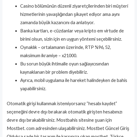
Casino bölümünün düzenli ziyaretçilerinden biri müşteri
hizmetlerinin yavaşlığından şikayet ediyor ama aynı
zamanda büyük kazancını da anlatıyor.
Banka kartları, e-cüzdanlar veya kripto em virtude de
birimi olsun, sizin için en uygun yöntemi seçebilirsiniz.
Oynaklık – ortalamanın üzerinde, RTP %96, 52,
maksimum ikramiye – x21000.
Bu sorun büyük ihtimalle oyun sağlayıcısından
kaynaklanan bir problem diyebiliriz.
Ayrıca, mobil uygulama ile hareket halindeyken de bahis
yapabilirsiniz.
Otomatik girişi kullanmak istemiyorsanız “hesabı kaydet”
seçeneğini devre dışı bırakarak otomatik girişten hesabınızı
devre dışı bırakabilirsiniz. Mostbahis sitesine şuan için
Mostbet. com adresinden ulaşabilirsiniz. Mostbet Güncel Giriş
Oldukça sade bir tasarım ile karşınıza çıkan mostbet, Türkçe