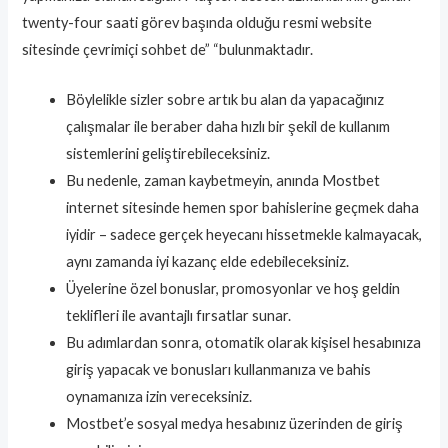
twenty-four saati görev başında olduğu resmi website
sitesinde çevrimiçi sohbet de” “bulunmaktadır.
Böylelikle sizler sobre artık bu alan da yapacağınız
çalışmalar ile beraber daha hızlı bir şekil de kullanım
sistemlerini geliştirebileceksiniz.
Bu nedenle, zaman kaybetmeyin, anında Mostbet
internet sitesinde hemen spor bahislerine geçmek daha
iyidir – sadece gerçek heyecanı hissetmekle kalmayacak,
aynı zamanda iyi kazanç elde edebileceksiniz.
Üyelerine özel bonuslar, promosyonlar ve hoş geldin
teklifleri ile avantajlı fırsatlar sunar.
Bu adımlardan sonra, otomatik olarak kişisel hesabınıza
giriş yapacak ve bonusları kullanmanıza ve bahis
oynamanıza izin vereceksiniz.
Mostbet’e sosyal medya hesabınız üzerinden de giriş