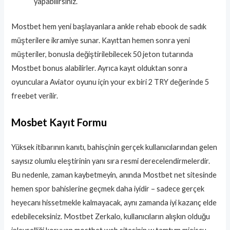
yapabilirsiniz.
Mostbet hem yeni başlayanlara ankle rehab ebook de sadık
müşterilere ikramiye sunar. Kayıttan hemen sonra yeni
müşteriler, bonusla değiştirilebilecek 50 jeton tutarında
Mostbet bonus alabilirler. Ayrıca kayıt olduktan sonra
oyunculara Aviator oyunu için your ex biri 2 TRY değerinde 5
freebet verilir.
Mosbet Kayıt Formu
Yüksek itibarının kanıtı, bahisçinin gerçek kullanıcılarından gelen
sayısız olumlu eleştirinin yanı sıra resmi derecelendirmelerdir.
Bu nedenle, zaman kaybetmeyin, anında Mostbet net sitesinde
hemen spor bahislerine geçmek daha iyidir – sadece gerçek
heyecanı hissetmekle kalmayacak, aynı zamanda iyi kazanç elde
edebileceksiniz. Mostbet Zerkalo, kullanıcıların alışkın olduğu