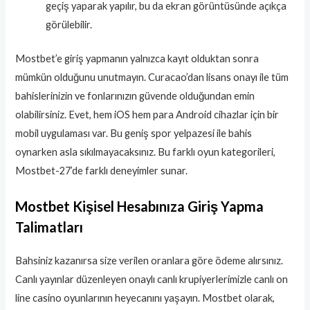
geçiş yaparak yapılır, bu da ekran görüntüsünde açıkça
görülebilir.
Mostbet’e giriş yapmanın yalnızca kayıt olduktan sonra
mümkün olduğunu unutmayın. Curacao’dan lisans onayı ile tüm
bahislerinizin ve fonlarınızın güvende olduğundan emin
olabilirsiniz. Evet, hem iOS hem para Android cihazlar için bir
mobil uygulaması var. Bu geniş spor yelpazesi ile bahis
oynarken asla sıkılmayacaksınız. Bu farklı oyun kategorileri,
Mostbet-27’de farklı deneyimler sunar.
Mostbet Kişisel Hesabınıza Giriş Yapma
Talimatları
Bahsiniz kazanırsa size verilen oranlara göre ödeme alırsınız.
Canlı yayınlar düzenleyen onaylı canlı krupiyerlerimizle canlı on
line casino oyunlarının heyecanını yaşayın. Mostbet olarak,