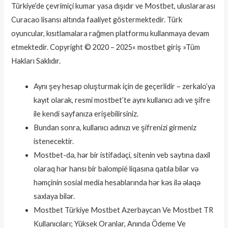
Türkiye’de çevrimiçi kumar yasa dışıdır ve Mostbet, uluslararası
Curacao lisansı altında faaliyet göstermektedir. Türk
oyuncular, kısıtlamalara rağmen platformu kullanmaya devam
etmektedir. Copyright © 2020 – 2025« mostbet giriş »Tüm
Hakları Saklıdır.
Aynı şey hesap oluşturmak için de geçerlidir – zerkalo’ya
kayıt olarak, resmi mostbet’te aynı kullanıcı adı ve şifre
ile kendi sayfanıza erişebilirsiniz.
Bundan sonra, kullanıcı adınızı ve şifrenizi girmeniz
istenecektir.
Mostbet-də, hər bir istifadəçi, sitenin veb saytına daxil
olaraq hər hansı bir balompié liqasına qatıla bilər və
həmçinin sosial media hesablarında hər kəs ilə əlaqə
saxlaya bilər.
Mostbet Türkiye Mostbet Azerbaycan Ve Mostbet TR
Kullanıcıları; Yüksek Oranlar, Anında Ödeme Ve