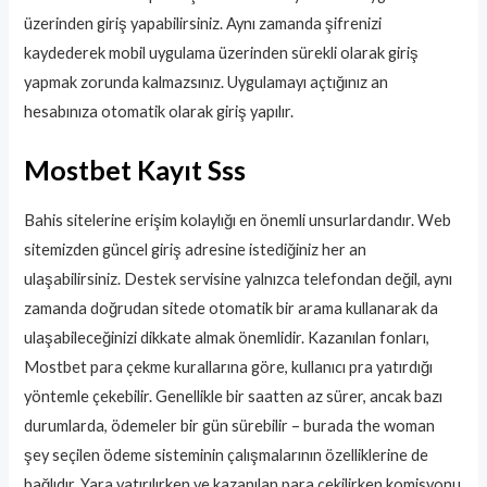
üzerinden giriş yapabilirsiniz. Aynı zamanda şifrenizi
kaydederek mobil uygulama üzerinden sürekli olarak giriş
yapmak zorunda kalmazsınız. Uygulamayı açtığınız an
hesabınıza otomatik olarak giriş yapılır.
Mostbet Kayıt Sss
Bahis sitelerine erişim kolaylığı en önemli unsurlardandır. Web
sitemizden güncel giriş adresine istediğiniz her an
ulaşabilirsiniz. Destek servisine yalnızca telefondan değil, aynı
zamanda doğrudan sitede otomatik bir arama kullanarak da
ulaşabileceğinizi dikkate almak önemlidir. Kazanılan fonları,
Mostbet para çekme kurallarına göre, kullanıcı pra yatırdığı
yöntemle çekebilir. Genellikle bir saatten az sürer, ancak bazı
durumlarda, ödemeler bir gün sürebilir – burada the woman
şey seçilen ödeme sisteminin çalışmalarının özelliklerine de
bağlıdır. Yara yatırılırken ve kazanılan para çekilirken komisyonu