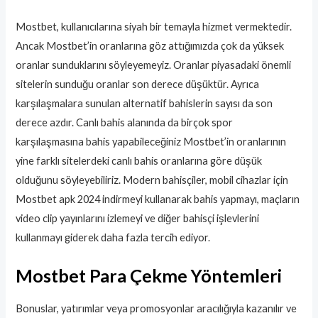
Mostbet, kullanıcılarına siyah bir temayla hizmet vermektedir.
Ancak Mostbet’in oranlarına göz attığımızda çok da yüksek
oranlar sunduklarını söyleyemeyiz. Oranlar piyasadaki önemli
sitelerin sunduğu oranlar son derece düşüktür. Ayrıca
karşılaşmalara sunulan alternatif bahislerin sayısı da son
derece azdır. Canlı bahis alanında da birçok spor
karşılaşmasına bahis yapabileceğiniz Mostbet’in oranlarının
yine farklı sitelerdeki canlı bahis oranlarına göre düşük
olduğunu söyleyebiliriz. Modern bahisçiler, mobil cihazlar için
Mostbet apk 2024 indirmeyi kullanarak bahis yapmayı, maçların
video clip yayınlarını izlemeyi ve diğer bahisçi işlevlerini
kullanmayı giderek daha fazla tercih ediyor.
Mostbet Para Çekme Yöntemleri
Bonuslar, yatırımlar veya promosyonlar aracılığıyla kazanılır ve