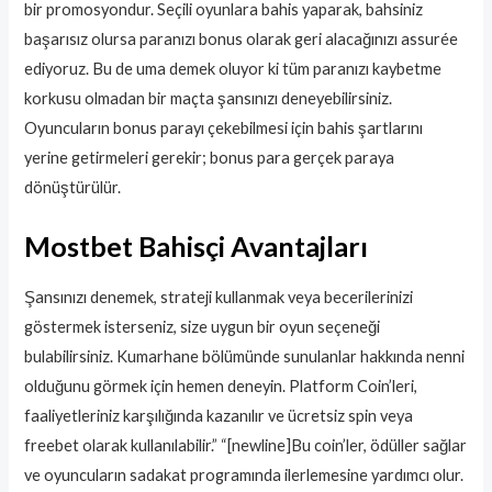
bir promosyondur. Seçili oyunlara bahis yaparak, bahsiniz
başarısız olursa paranızı bonus olarak geri alacağınızı assurée
ediyoruz. Bu de uma demek oluyor ki tüm paranızı kaybetme
korkusu olmadan bir maçta şansınızı deneyebilirsiniz.
Oyuncuların bonus parayı çekebilmesi için bahis şartlarını
yerine getirmeleri gerekir; bonus para gerçek paraya
dönüştürülür.
Mostbet Bahisçi Avantajları
Şansınızı denemek, strateji kullanmak veya becerilerinizi
göstermek isterseniz, size uygun bir oyun seçeneği
bulabilirsiniz. Kumarhane bölümünde sunulanlar hakkında nenni
olduğunu görmek için hemen deneyin. Platform Coin’leri,
faaliyetleriniz karşılığında kazanılır ve ücretsiz spin veya
freebet olarak kullanılabilir.” “[newline]Bu coin’ler, ödüller sağlar
ve oyuncuların sadakat programında ilerlemesine yardımcı olur.