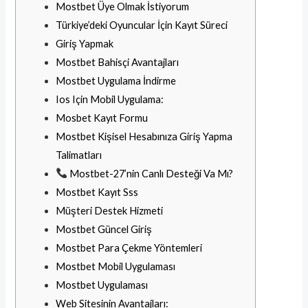
Mostbet Üye Olmak İstiyorum
Türkiye’deki Oyuncular İçin Kayıt Süreci
Giriş Yapmak
Mostbet Bahisçi Avantajları
Mostbet Uygulama İndirme
Ios Için Mobil Uygulama:
Mosbet Kayıt Formu
Mostbet Kişisel Hesabınıza Giriş Yapma
Talimatları
Mostbet-27’nin Canlı Desteği Va Mı?
Mostbet Kayıt Sss
Müşteri Destek Hizmeti
Mostbet Güncel Giriş
Mostbet Para Çekme Yöntemleri
Mostbet Mobil Uygulaması
Mostbet Uygulaması
Web Sitesinin Avantajları: