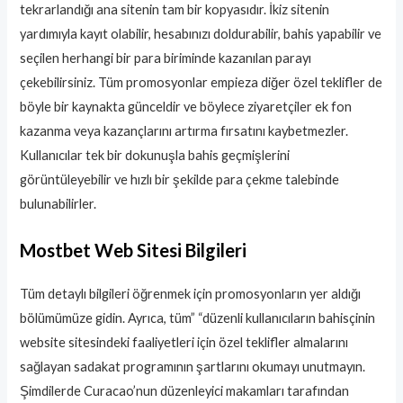
tekrarlandığı ana sitenin tam bir kopyasıdır. İkiz sitenin
yardımıyla kayıt olabilir, hesabınızı doldurabilir, bahis yapabilir ve
seçilen herhangi bir para biriminde kazanılan parayı
çekebilirsiniz. Tüm promosyonlar empieza diğer özel teklifler de
böyle bir kaynakta günceldir ve böylece ziyaretçiler ek fon
kazanma veya kazançlarını artırma fırsatını kaybetmezler.
Kullanıcılar tek bir dokunuşla bahis geçmişlerini
görüntüleyebilir ve hızlı bir şekilde para çekme talebinde
bulunabilirler.
Mostbet Web Sitesi Bilgileri
Tüm detaylı bilgileri öğrenmek için promosyonların yer aldığı
bölümümüze gidin. Ayrıca, tüm” “düzenli kullanıcıların bahisçinin
website sitesindeki faaliyetleri için özel teklifler almalarını
sağlayan sadakat programının şartlarını okumayı unutmayın.
Şimdilerde Curacao’nun düzenleyici makamları tarafından