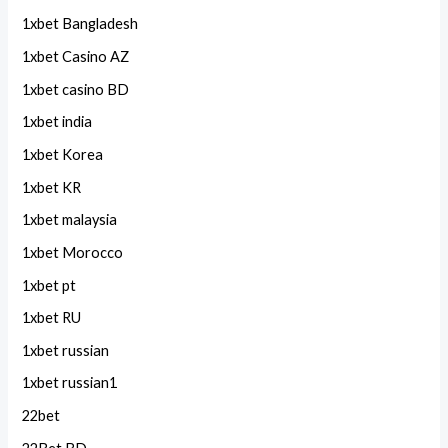
1xbet Bangladesh
1xbet Casino AZ
1xbet casino BD
1xbet india
1xbet Korea
1xbet KR
1xbet malaysia
1xbet Morocco
1xbet pt
1xbet RU
1xbet russian
1xbet russian1
22bet