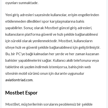
oyunları sunmaktadır.
Yeni giriş adresleri sayesinde kullanıcılar, erişim engellerinden
etkilenmeden diledikleri spor karşılaşmalarına bahis
yapabilirler. Sonuç olarak Mostbet güncel giriş adresleri,
kullanıcıların platforma güvenli ve hızlı şekilde bağlanabilmesi
için sürekli olarak yenilenmektedir. Mostbet, kullanıcıların
siteye hızlı ve güvenli şekilde bağlanabilmesi için geliştirilmiştir.
Bu, bir PC’ye bağlı kalmadan her yerde ve her zaman kazanan
bahisler yapabilmelerini sağlar. Kullanıcı akıllı telefonuna veya
tabletine ek yazılım indirmek istemiyorsa, bahisçinin web
sitesinin mobil sürümü onun için durante uygunudur
aviationtriad.com
.
Mostbet Espor
MostBet, müşterilerinin sorularını peoblemsiz bir şekilde