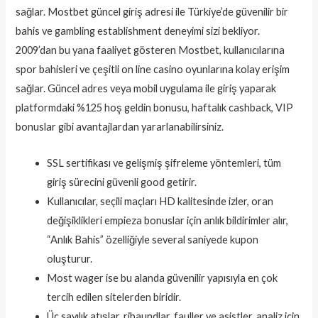
sağlar. Mostbet güncel giriş adresi ile Türkiye’de güvenilir bir
bahis ve gambling establishment deneyimi sizi bekliyor.
2009’dan bu yana faaliyet gösteren Mostbet, kullanıcılarına
spor bahisleri ve çeşitli on line casino oyunlarına kolay erişim
sağlar. Güncel adres veya mobil uygulama ile giriş yaparak
platformdaki %125 hoş geldin bonusu, haftalık cashback, VIP
bonuslar gibi avantajlardan yararlanabilirsiniz.
SSL sertifikası ve gelişmiş şifreleme yöntemleri, tüm
giriş sürecini güvenli good getirir.
Kullanıcılar, seçili maçları HD kalitesinde izler, oran
değişiklikleri empieza bonuslar için anlık bildirimler alır,
“Anlık Bahis” özelliğiyle several saniyede kupon
oluşturur.
Most wager ise bu alanda güvenilir yapısıyla en çok
tercih edilen sitelerden biridir.
Üç sayılık atışlar, ribaundlar, fauller ve asistler, analiz için