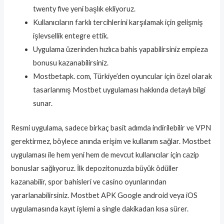
twenty five yeni başlık ekliyoruz.
Kullanıcıların farklı tercihlerini karşılamak için gelişmiş
işlevsellik entegre ettik.
Uygulama üzerinden hızlıca bahis yapabilirsiniz empieza
bonusu kazanabilirsiniz.
Mostbetapk. com, Türkiye’den oyuncular için özel olarak
tasarlanmış Mostbet uygulaması hakkında detaylı bilgi
sunar.
Resmi uygulama, sadece birkaç basit adımda indirilebilir ve VPN
gerektirmez, böylece anında erişim ve kullanım sağlar. Mostbet
uygulaması ile hem yeni hem de mevcut kullanıcılar için cazip
bonuslar sağlıyoruz. İlk depozitonuzda büyük ödüller
kazanabilir, spor bahisleri ve casino oyunlarından
yararlanabilirsiniz. Mostbet APK Google android veya iOS
uygulamasında kayıt işlemi a single dakikadan kısa sürer.