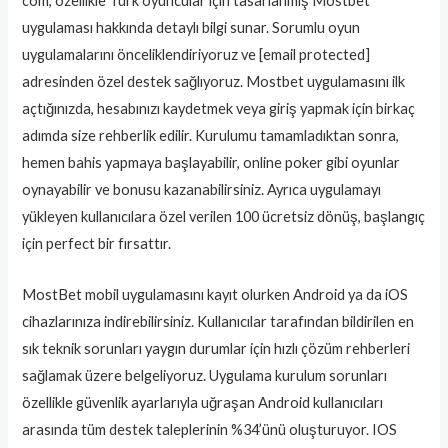
com, özellikle Türk oyuncular için tasarlanmış Mostbet
uygulaması hakkında detaylı bilgi sunar. Sorumlu oyun
uygulamalarını önceliklendiriyoruz ve [email protected]
adresinden özel destek sağlıyoruz. Mostbet uygulamasını ilk
açtığınızda, hesabınızı kaydetmek veya giriş yapmak için birkaç
adımda size rehberlik edilir. Kurulumu tamamladıktan sonra,
hemen bahis yapmaya başlayabilir, online poker gibi oyunlar
oynayabilir ve bonusu kazanabilirsiniz. Ayrıca uygulamayı
yükleyen kullanıcılara özel verilen 100 ücretsiz dönüş, başlangıç
için perfect bir fırsattır.
MostBet mobil uygulamasını kayıt olurken Android ya da iOS
cihazlarınıza indirebilirsiniz. Kullanıcılar tarafından bildirilen en
sık teknik sorunları yaygın durumlar için hızlı çözüm rehberleri
sağlamak üzere belgeliyoruz. Uygulama kurulum sorunları
özellikle güvenlik ayarlarıyla uğraşan Android kullanıcıları
arasında tüm destek taleplerinin %34’ünü oluşturuyor. IOS