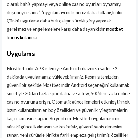
olarak bahis yapmayı veya online casino oyunları oynamayı
düşünüyorsanız,” “uygulamayı indirmeniz daha kullanışlı olur.
Çünkü uygulama daha hızlı çalışır, sürekli giriş yapmak
gerekmez ve engellemelere karşı daha dayanıklıdır
mostbet
bonus kullanma
.
Uygulama
Mostbet indir APK işlemiyle Android cihazınıza sadece 2
dakikada uygulamamızı yükleyebilirsiniz. Resmi sitemizden
güvenli bir şekilde Mostbet indir Android seçeneğini kullanmak
suretiyle 30’dan fazla spor dalına ve a few, 500’den fazla online
casino oyununa erişin. Otomatik güncellemeleri etkinleştirmek,
bizim kullanıcıların en boy özellikleri ve güvenlik iyileştirmelerini
kaçırmamasını sağlar. Bu yöntem, Mostbet uygulamasının
sürekli güncel kalmasını ve kesintisiz, güvenli bahis deneyimi
sunar. Yeni sürümle birlikte farkl empieza geliştirilmiş özellikler