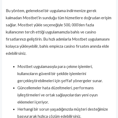
Bu yöntem, geleneksel bir uygulama indirmenize gerek
kalmadan Mostbet’in sunduğu tüm hizmetlere doğrudan erişim
sağlar. Mostbet yükle seçeneğiyle 500, 000’den fazla
kullanıcının tercih ettiği uygulamamızla bahis ve casino
fırsatlarınızı geliştirin. Bu hızlı adımlarla Mostbet uygulamasını
kolayca yükleyebilir, bahis empieza casino fırsatını anında elde
edebilirsiniz.
Mostbet uygulamasıyla para çekme işlemleri,
kullanıcıların güvenli bir şekilde işlemlerini
gerçekleştirebilmeleri için şeffaf yönergeler sunar.
Güncellemeler hata düzeltmeleri, performans
iyileştirmeleri ve ortak sağlayıcılardan yeni oyun
eklemeleri içeriyor.
Herhangi bir sorun yaşadığınızda müşteri desteğimize
başvurarak hızlıca çözüm edebilirsiniz.