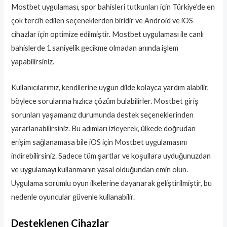
Mostbet uygulaması, spor bahisleri tutkunları için Türkiye’de en
çok tercih edilen seçeneklerden biridir ve Android ve iOS
cihazlar için optimize edilmiştir. Mostbet uygulaması ile canlı
bahislerde 1 saniyelik gecikme olmadan anında işlem
yapabilirsiniz.
Kullanıcılarımız, kendilerine uygun dilde kolayca yardım alabilir,
böylece sorularına hızlıca çözüm bulabilirler. Mostbet giriş
sorunları yaşamanız durumunda destek seçeneklerinden
yararlanabilirsiniz. Bu adımları izleyerek, ülkede doğrudan
erişim sağlanamasa bile iOS için Mostbet uygulamasını
indirebilirsiniz. Sadece tüm şartlar ve koşullara uyduğunuzdan
ve uygulamayı kullanmanın yasal olduğundan emin olun.
Uygulama sorumlu oyun ilkelerine dayanarak geliştirilmiştir, bu
nedenle oyuncular güvenle kullanabilir.
Desteklenen Cihazlar