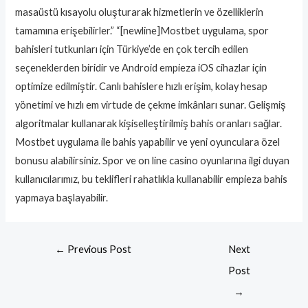
masaüstü kısayolu oluşturarak hizmetlerin ve özelliklerin
tamamına erişebilirler.” “[newline]Mostbet uygulama, spor
bahisleri tutkunları için Türkiye’de en çok tercih edilen
seçeneklerden biridir ve Android empieza iOS cihazlar için
optimize edilmiştir. Canlı bahislere hızlı erişim, kolay hesap
yönetimi ve hızlı em virtude de çekme imkânları sunar. Gelişmiş
algoritmalar kullanarak kişiselleştirilmiş bahis oranları sağlar.
Mostbet uygulama ile bahis yapabilir ve yeni oyunculara özel
bonusu alabilirsiniz. Spor ve on line casino oyunlarına ilgi duyan
kullanıcılarımız, bu teklifleri rahatlıkla kullanabilir empieza bahis
yapmaya başlayabilir.
←
Previous Post
Next
Post
→