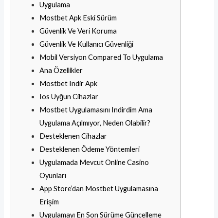
Uygulama
Mostbet Apk Eski Sürüm
Güvenlik Ve Veri Koruma
Güvenlik Ve Kullanıcı Güvenliği
Mobil Versiyon Compared To Uygulama
Ana Özellikler
Mostbet Indir Apk
Ios Uyğun Cihazlar
Mostbet Uygulamasını Indirdim Ama
Uygulama Açılmıyor, Neden Olabilir?
Desteklenen Cihazlar
Desteklenen Ödeme Yöntemleri
Uygulamada Mevcut Online Casino
Oyunları
App Store’dan Mostbet Uygulamasına
Erişim
Uygulamayı En Son Sürüme Güncelleme