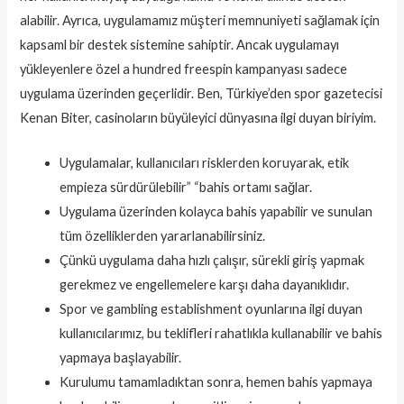
alabilir. Ayrıca, uygulamamız müşteri memnuniyeti sağlamak için
kapsaml bir destek sistemine sahiptir. Ancak uygulamayı
yükleyenlere özel a hundred freespin kampanyası sadece
uygulama üzerinden geçerlidir. Ben, Türkiye’den spor gazetecisi
Kenan Biter, casinoların büyüleyici dünyasına ilgi duyan biriyim.
Uygulamalar, kullanıcıları risklerden koruyarak, etik
empieza sürdürülebilir” “bahis ortamı sağlar.
Uygulama üzerinden kolayca bahis yapabilir ve sunulan
tüm özelliklerden yararlanabilirsiniz.
Çünkü uygulama daha hızlı çalışır, sürekli giriş yapmak
gerekmez ve engellemelere karşı daha dayanıklıdır.
Spor ve gambling establishment oyunlarına ilgi duyan
kullanıcılarımız, bu teklifleri rahatlıkla kullanabilir ve bahis
yapmaya başlayabilir.
Kurulumu tamamladıktan sonra, hemen bahis yapmaya