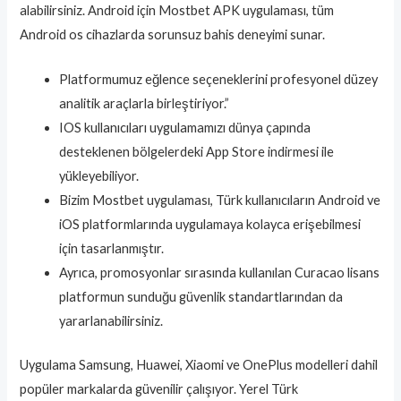
alabilirsiniz. Android için Mostbet APK uygulaması, tüm
Android os cihazlarda sorunsuz bahis deneyimi sunar.
Platformumuz eğlence seçeneklerini profesyonel düzey
analitik araçlarla birleştiriyor.”
IOS kullanıcıları uygulamamızı dünya çapında
desteklenen bölgelerdeki App Store indirmesi ile
yükleyebiliyor.
Bizim Mostbet uygulaması, Türk kullanıcıların Android ve
iOS platformlarında uygulamaya kolayca erişebilmesi
için tasarlanmıştır.
Ayrıca, promosyonlar sırasında kullanılan Curacao lisans
platformun sunduğu güvenlik standartlarından da
yararlanabilirsiniz.
Uygulama Samsung, Huawei, Xiaomi ve OnePlus modelleri dahil
popüler markalarda güvenilir çalışıyor. Yerel Türk