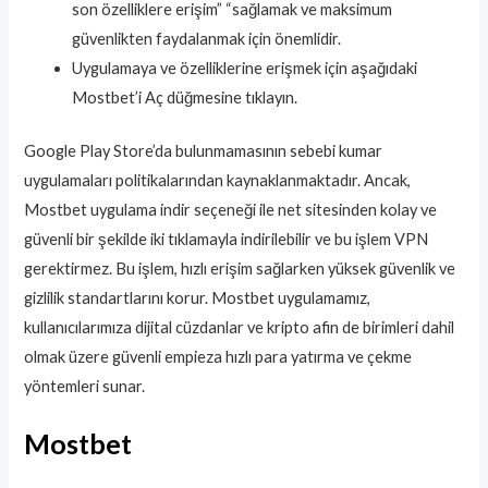
son özelliklere erişim” “sağlamak ve maksimum
güvenlikten faydalanmak için önemlidir.
Uygulamaya ve özelliklerine erişmek için aşağıdaki
Mostbet’i Aç düğmesine tıklayın.
Google Play Store’da bulunmamasının sebebi kumar
uygulamaları politikalarından kaynaklanmaktadır. Ancak,
Mostbet uygulama indir seçeneği ile net sitesinden kolay ve
güvenli bir şekilde iki tıklamayla indirilebilir ve bu işlem VPN
gerektirmez. Bu işlem, hızlı erişim sağlarken yüksek güvenlik ve
gizlilik standartlarını korur. Mostbet uygulamamız,
kullanıcılarımıza dijital cüzdanlar ve kripto afin de birimleri dahil
olmak üzere güvenli empieza hızlı para yatırma ve çekme
yöntemleri sunar.
Mostbet