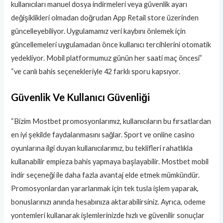
kullanıcıları manuel dosya indirmeleri veya güvenlik ayarı
değişiklikleri olmadan doğrudan App Retail store üzerinden
güncelleyebiliyor. Uygulamamız veri kaybını önlemek için
güncellemeleri uygulamadan önce kullanıcı tercihlerini otomatik
yedekliyor. Mobil platformumuz günün her saati maç öncesi”
“ve canlı bahis seçenekleriyle 42 farklı sporu kapsıyor.
Güvenlik Ve Kullanıcı Güvenliği
“Bizim Mostbet promosyonlarımız, kullanıcıların bu fırsatlardan
en iyi şekilde faydalanmasını sağlar. Sport ve online casino
oyunlarına ilgi duyan kullanıcılarımız, bu teklifleri rahatlıkla
kullanabilir empieza bahis yapmaya başlayabilir. Mostbet mobil
indir seçeneği ile daha fazla avantaj elde etmek mümkündür.
Promosyonlardan yararlanmak için tek tusla işlem yaparak,
bonuslarınızı anında hesabınıza aktarabilirsiniz. Ayrıca, odeme
yontemleri kullanarak işlemlerinizde hızlı ve güvenilir sonuçlar