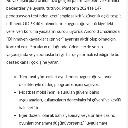
Bu yaklaşım platformumuzu gelişen pazar talepleri ve kullanıcı
beklentileriyle uyumlu tutuyor. Platform 2024’te 147
penetrasyon testinden geçti empieza kritik güvenlik açığı tespit
edilmedi. GDPR düzenlemelerine uygunluğu ve Türkiye’deki
yerel veri koruma yasalarını sürdürüyoruz. Android cihazınızda
“Bilinmeyen kaynaklara izin ver” ayarının aktif olup olmadığını
kontrol edin. Soruların olduğunda, ödemelerde sorun
yaşadığında veya bonuslarla ilgili bir şey sormak istediğinde bu
destek kanalı çok işine yarar.
Tüm kayıt yöntemleri aynı bonus uygunluğu ve oyun
özellikleriyle özdeş program erişimi sağlıyor.
Mostbet mobil indir ile sunulan güvenli bahis
uygulamaları, kullanıcıların deneyimlerini güvenli ve keyifli
hale getirir.
Eğer düzenli olarak bahis yapmayı veya on line casino
oyunları oynamayı düşünüyorsanız,” “uygulamayı