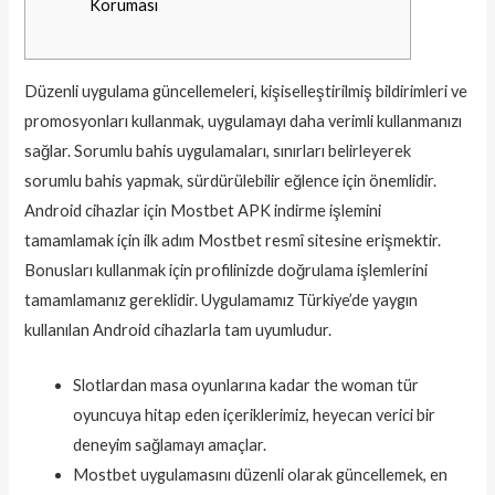
Koruması
Düzenli uygulama güncellemeleri, kişiselleştirilmiş bildirimleri ve
promosyonları kullanmak, uygulamayı daha verimli kullanmanızı
sağlar. Sorumlu bahis uygulamaları, sınırları belirleyerek
sorumlu bahis yapmak, sürdürülebilir eğlence için önemlidir.
Android cihazlar için Mostbet APK indirme işlemini
tamamlamak için ilk adım Mostbet resmî sitesine erişmektir.
Bonusları kullanmak için profilinizde doğrulama işlemlerini
tamamlamanız gereklidir. Uygulamamız Türkiye’de yaygın
kullanılan Android cihazlarla tam uyumludur.
Slotlardan masa oyunlarına kadar the woman tür
oyuncuya hitap eden içeriklerimiz, heyecan verici bir
deneyim sağlamayı amaçlar.
Mostbet uygulamasını düzenli olarak güncellemek, en