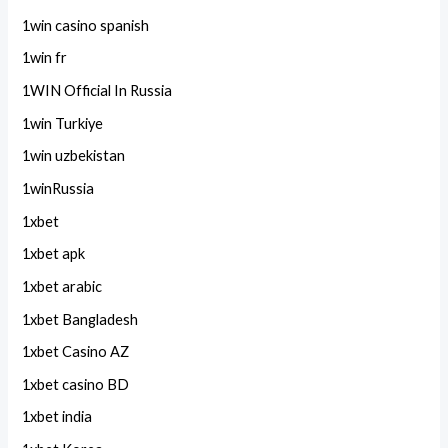
1win casino spanish
1win fr
1WIN Official In Russia
1win Turkiye
1win uzbekistan
1winRussia
1xbet
1xbet apk
1xbet arabic
1xbet Bangladesh
1xbet Casino AZ
1xbet casino BD
1xbet india