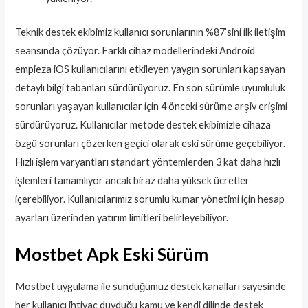
Teknik destek ekibimiz kullanıcı sorunlarının %87’sini ilk iletişim
seansında çözüyor. Farklı cihaz modellerindeki Android
empieza iOS kullanıcılarını etkileyen yaygın sorunları kapsayan
detaylı bilgi tabanları sürdürüyoruz. En son sürümle uyumluluk
sorunları yaşayan kullanıcılar için 4 önceki sürüme arşiv erişimi
sürdürüyoruz. Kullanıcılar metode destek ekibimizle cihaza
özgü sorunları çözerken geçici olarak eski sürüme geçebiliyor.
Hızlı işlem varyantları standart yöntemlerden 3 kat daha hızlı
işlemleri tamamlıyor ancak biraz daha yüksek ücretler
içerebiliyor. Kullanıcılarımız sorumlu kumar yönetimi için hesap
ayarları üzerinden yatırım limitleri belirleyebiliyor.
Mostbet Apk Eski Sürüm
Mostbet uygulama ile sunduğumuz destek kanalları sayesinde
her kullanıcı ihtiyaç duyduğu kamu ve kendi dilinde destek