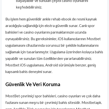
başlayabilir ve sunulan çeşitli casino oyunlarını
keşfedebilirsiniz.
Bu işlem hem güvenlidir ankle rehab ebook de resmi kaynak
aracılığıyla sağlandığı için ekstra güvenlik sunar. Canlı spor
bahisleri ve casino oyunlarını parmaklarınızın ucunda
oynayabilirsiniz. Bu gereksinimler, iOS kullanıcılarının Mostbet
uygulamasını cihazlarında sorunsuz bir şekilde kullanmalarını
sağlamak için tasarlanmıştır. Uygulama üzerinden kolayca bahis
yapabilir ve sunulan tüm özelliklerden yararlanabilirsiniz.
Mostbet iOS uygulaması, Android sürümüyle benzer, geniş
kapsamlı bahis deneyimi sunar.
Güvenlik Ve Veri Koruma
MostBet çevrimiçi spor bahisleri, casino oyunları ve çok daha
fazlasını sunan meşru bir çevrimiçi bahis sitesidir. Mostbetapk.