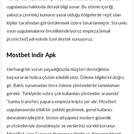
uygulaması hakkında detaylı bilgi sunar. Bu sitenin içeriği,
yalnızca çevrimiçi kumarın yasal olduğu bölgelerde reşit olan
kişiler tarafından görüntülenmek üzere tasarlanmıştır. Sorumlu
oyun uygulamalarını önceliklendiriyoruz empieza [email
protected] adresinde özel destek sunuyoruz.
Mostbet Indir Apk
Herhangi bir sorun yaşadığınızda müşteri desteğimize
başvurarak hızlıca çözüm edebilirsiniz. Ödeme bilgilerini doğru
gir. Bahis oynamadan önce ödeme yöntemlerini tanımlaman
gerekir. Türkiye’de sobre çok kullanılan yöntemler arasında”
“banka transferi, papara empieza kripto yer alır. Mostbet
uygulamasında etkili bir şekilde gezinmek, genel kullanıcı
deneyimini iyileştirir. Sistem altyapımız modern güvenlik
protokolleriyle donatılmıştır ve verileriniz sürekli korunur.
MostBet. com Curacao lisansına sahiptir ve dünyanın birçok