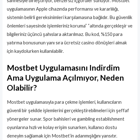
sahnesiyle birleştiriyor, benzersiz içgörüler sunuyor. Mostbet
uygulamasının Apple cihazında performansı ve kararlılığı,
sistemin belirli gereksinimleri karşılamasına bağlıdır. Bu güvenlik
önlemleri sayesinde işlemleriniz koruma” “altında gerçekleşir ve
bilgileriniz üçüncü şahıslara aktarılmaz. Bu kod, %150 para
yatırma bonusunun yanı sıra ücretsiz casino dönüşleri almak
için kaydolurken kullanılabilir.
Mostbet Uygulamasını Indirdim
Ama Uygulama Açılmıyor, Neden
Olabilir?
Mostbet uygulamasıyla para çekme işlemleri, kullanıcıların
güvenli bir şekilde işlemlerini gerçekleştirebilmeleri için şeffaf
yönergeler sunar. Spor bahisleri ve gambling establishment
oyunlarına hızlı ve kolay erişim sunarken, kullanıcı dostu
deneyim sağlamak için Mostbet’in adanmışlığını yansıtır.