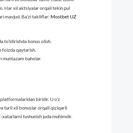
n. Har xil aktsiyalar orqali tekin pul
ri mavjud. Ba’zi takliflar:
Mostbet UZ
to’ldirishda bonus olish.
foizda qaytarish.
n muntazam baholar.
latformalaridan biridir. U o’z
 turli xil bonuslar orqali qiziqarli
vf-xatarlarni tushunish juda muhimdir.