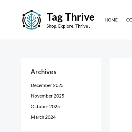
Skip
Po
S
to
nav
Tag Thrive
e
HOME
CO
content
a
Shop. Explore. Thrive .
r
c
h
f
o
Archives
r
December 2025
:
November 2025
October 2025
March 2024