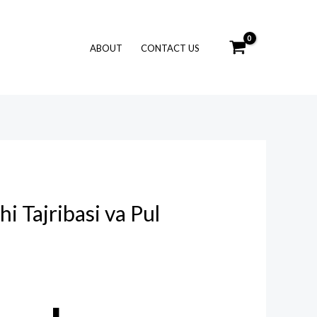
ABOUT
CONTACT US
 Tajribasi va Pul