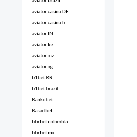
aviator brazil
aviator casino DE
aviator casino fr
aviator IN
aviator ke
aviator mz
aviator ng
b1bet BR
b1bet brazil
Bankobet
Basaribet
bbrbet colombia
bbrbet mx