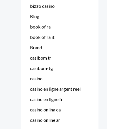
bizzo casino
Blog
book of ra
book of ra it
Brand
casibom tr
casibom-tg
casino
casino en ligne argent reel
casino en ligne fr
casino onlina ca
casino online ar