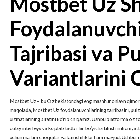
Mostbet Uz Sh
Foydalanuvch
Tajribasi va Pu
Variantlarini 
Mostbet Uz – bu O’zbekistondagi eng mashhur onlayn qimor p
maqolada, Mostbet Uz foydalanuvchilarining tajribasini, pul t
xizmatlarining sifatini ko’rib chiqamiz. Ushbu platforma o’z 
qulay interfeys va ko’plab tadbirlar bo’yicha tikish imkoniyat
uchun ma’lum cho’qqilar va kamchiliklar ham mavjud. Ushbu m