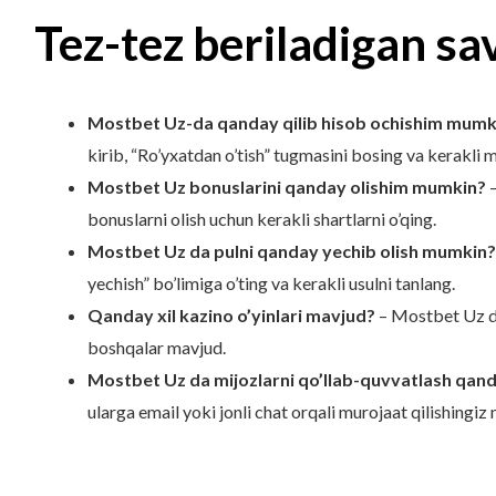
Tez-tez beriladigan sa
Mostbet Uz-da qanday qilib hisob ochishim mumk
kirib, “Ro’yxatdan o’tish” tugmasini bosing va kerakli m
Mostbet Uz bonuslarini qanday olishim mumkin?
–
bonuslarni olish uchun kerakli shartlarni o’qing.
Mostbet Uz da pulni qanday yechib olish mumkin?
yechish” bo’limiga o’ting va kerakli usulni tanlang.
Qanday xil kazino o’yinlari mavjud?
– Mostbet Uz da 
boshqalar mavjud.
Mostbet Uz da mijozlarni qo’llab-quvvatlash qand
ularga email yoki jonli chat orqali murojaat qilishingiz