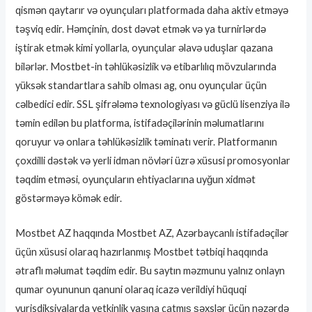
qismən qaytarır və oyunçuları platformada daha aktiv etməyə
təşviq edir. Həmçinin, dost dəvət etmək və ya turnirlərdə
iştirak etmək kimi yollarla, oyunçular əlavə uduşlar qazana
bilərlər. Mostbet-in təhlükəsizlik və etibarlılıq mövzularında
yüksək standartlara sahib olması ag, onu oyunçular üçün
cəlbedici edir. SSL şifrələmə texnologiyası və güclü lisenziya ilə
təmin edilən bu platforma, istifadəçilərinin məlumatlarını
qoruyur və onlara təhlükəsizlik təminatı verir. Platformanın
çoxdilli dəstək və yerli idman növləri üzrə xüsusi promosyonlar
təqdim etməsi, oyunçuların ehtiyaclarına uyğun xidmət
göstərməyə kömək edir.
Mostbet AZ haqqında Mostbet AZ, Azərbaycanlı istifadəçilər
üçün xüsusi olaraq hazırlanmış Mostbet tətbiqi haqqında
ətraflı məlumat təqdim edir. Bu saytın məzmunu yalnız onlayn
qumar oyununun qanuni olaraq icazə verildiyi hüquqi
yurisdiksiyalarda yetkinlik yaşına çatmış şəxslər üçün nəzərdə