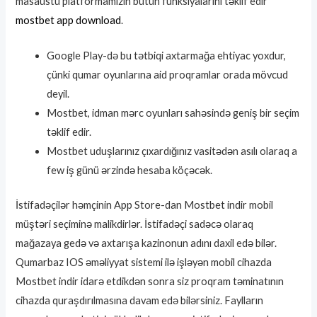
masaüstü platformamızın bütün funksiyalarını təklif edir
mostbet app download
.
Google Play-də bu tətbiqi axtarmağa ehtiyac yoxdur,
çünki qumar oyunlarına aid proqramlar orada mövcud
deyil.
Mostbet, idman mərc oyunları sahəsində geniş bir seçim
təklif edir.
Mostbet uduşlarınız çıxardığınız vasitədən asılı olaraq a
few iş günü ərzində hesaba köçəcək.
İstifadəçilər həmçinin App Store-dan Mostbet indir mobil
müştəri seçiminə malikdirlər. İstifadəçi sadəcə olaraq
mağazaya gedə və axtarışa kazinonun adını daxil edə bilər.
Qumarbaz IOS əməliyyat sistemi ilə işləyən mobil cihazda
Mostbet indir idarə etdikdən sonra siz proqram təminatının
cihazda quraşdırılmasına davam edə bilərsiniz. Faylların