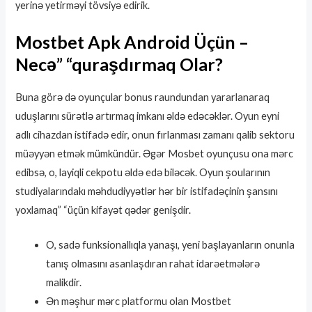
yerinə yetirməyi tövsiyə edirik.
Mostbet Apk Android Üçün –
Necə” “quraşdırmaq Olar?
Buna görə də oyunçular bonus raundundan yararlanaraq
uduşlarını sürətlə artırmaq imkanı əldə edəcəklər. Oyun eyni
adlı cihazdan istifadə edir, onun fırlanması zamanı qalib sektoru
müəyyən etmək mümkündür. Əgər Mosbet oyunçusu ona mərc
edibsə, o, layiqli cekpotu əldə edə biləcək. Oyun şoularının
studiyalarındakı məhdudiyyətlər hər bir istifadəçinin şansını
yoxlamaq” “üçün kifayət qədər genişdir.
O, sadə funksionallıqla yanaşı, yeni başlayanların onunla
tanış olmasını asanlaşdıran rahat idarəetmələrə
malikdir.
Ən məşhur mərc platformu olan Mostbet