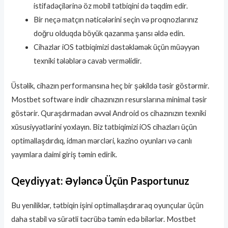
istifadəçilərinə öz mobil tətbiqini də təqdim edir.
Bir neçə matçın nəticələrini seçin və proqnozlarınız
doğru olduqda böyük qazanma şansı əldə edin.
Cihazlar iOS tətbiqimizi dəstəkləmək üçün müəyyən
texniki tələblərə cavab verməlidir.
Üstəlik, cihazın performansına heç bir şəkildə təsir göstərmir.
Mostbet software indir cihazınızın resurslarına minimal təsir
göstərir. Quraşdırmadan əvvəl Android os cihazınızın texniki
xüsusiyyətlərini yoxlayın. Biz tətbiqimizi iOS cihazları üçün
optimallaşdırdıq, idman mərcləri, kazino oyunları və canlı
yayımlara daimi giriş təmin edirik.
Qeydiyyat: Əyləncə Üçün Pasportunuz
Bu yeniliklər, tətbiqin işini optimallaşdıraraq oyunçular üçün
daha stabil və sürətli təcrübə təmin edə bilərlər. Mostbet