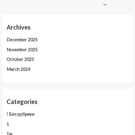
→
Archives
December 2025
November 2025
October 2025
March 2024
Categories
! Без рубрики
1
1w