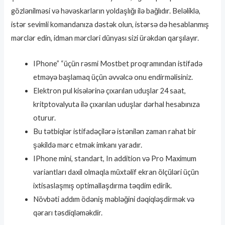
gözlənilməsi və həvəskarların yoldaşlığı ilə bağlıdır. Beləliklə,
istər sevimli komandanıza dəstək olun, istərsə də hesablanmış
mərclər edin, idman mərcləri dünyası sizi ürəkdən qarşılayır.
IPhone” “üçün rəsmi Mostbet proqramından istifadə
etməyə başlamaq üçün əvvəlcə onu endirməlisiniz.
Elektron pul kisələrinə çıxarılan uduşlar 24 saat,
kritptovalyuta ilə çıxarılan uduşlar dərhal hesabınıza
oturur.
Bu tətbiqlər istifadəçilərə istənilən zaman rahat bir
şəkildə mərc etmək imkanı yaradır.
IPhone mini, standart, In addition və Pro Maximum
variantları daxil olmaqla müxtəlif ekran ölçüləri üçün
ixtisaslaşmış optimallaşdırma təqdim edirik.
Növbəti addım ödəniş məbləğini dəqiqləşdirmək və
qərarı təsdiqləməkdir.