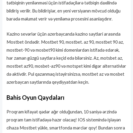
tətbiqinin yenilənməsi üçün istifadəçilərə tətbiqin daxilində
bildiriş verilir. Bu bildirişlər, en yeni versiyanın mövcud olduğu
barədə məlumat verir və yeniləmə prosesini asanlaşdırır.
Kazino sevərlər üçün azerbaycanda kazino saytlari arasında
Mostbet öndədir. Mostbet 90, mostbet. az 90, mostbet 90 az,
mostbet-90 və mosbet90 kimi domenlərdən istifadə edərək,
hər zaman güzgü saytlara keçid edə bilərsiniz. Az, motsbet az,
mostbet az90, mosbet-az90 və motspet kimi digər alternativlər
də aktivdir. Pul qazanmaq istəyirsinizsə, mostbet az və mosbet
azerbaycan saytlarında qeydiyyatdan keçin.
Bahis Oyun Qaydaları
Proqram kifayət qədər ağır olduğundan, 10 saniyə ərzində
proqram tam istifadəyə hazır olacaq! IOS sistemində işləyən
cihaza Mostbet yükle, smartfonda mərclər qoy! Bundan sonra