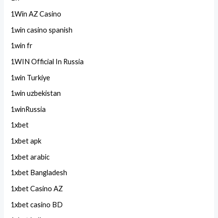
1Win AZ Casino
1win casino spanish
1win fr
1WIN Official In Russia
1win Turkiye
1win uzbekistan
1winRussia
1xbet
1xbet apk
1xbet arabic
1xbet Bangladesh
1xbet Casino AZ
1xbet casino BD