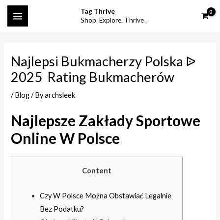
Skip
Post
S
MAIN
Tag Thrive
to
navigation
Shop. Explore. Thrive .
e
MENU
content
a
r
Najlepsi Bukmacherzy Polska ᐉ
c
2025 ️ Rating Bukmacherów
h
f
/
Blog
/ By
archsleek
o
Najlepsze Zakłady Sportowe
r
Online W Polsce
:
Content
Czy W Polsce Można Obstawiać Legalnie
Bez Podatku?