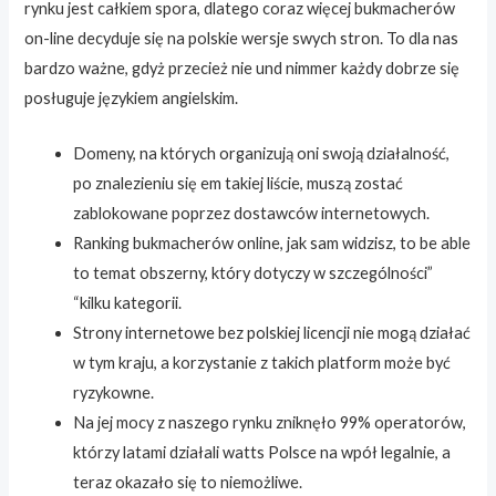
rynku jest całkiem spora, dlatego coraz więcej bukmacherów
on-line decyduje się na polskie wersje swych stron. To dla nas
bardzo ważne, gdyż przecież nie und nimmer każdy dobrze się
posługuje językiem angielskim.
Domeny, na których organizują oni swoją działalność,
po znalezieniu się em takiej liście, muszą zostać
zablokowane poprzez dostawców internetowych.
Ranking bukmacherów online, jak sam widzisz, to be able
to temat obszerny, który dotyczy w szczególności”
“kilku kategorii.
Strony internetowe bez polskiej licencji nie mogą działać
w tym kraju, a korzystanie z takich platform może być
ryzykowne.
Na jej mocy z naszego rynku zniknęło 99% operatorów,
którzy latami działali watts Polsce na wpół legalnie, a
teraz okazało się to niemożliwe.