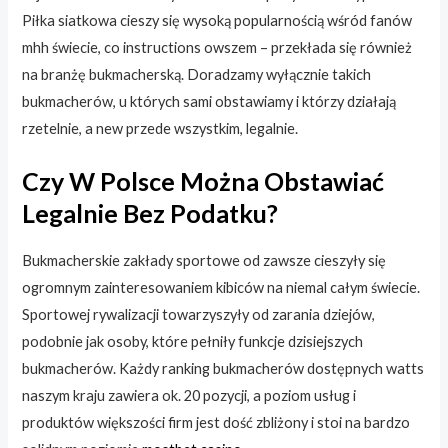
Piłka siatkowa cieszy się wysoką popularnością wśród fanów
mhh świecie, co instructions owszem – przekłada się również
na branżę bukmacherską. Doradzamy wyłącznie takich
bukmacherów, u których sami obstawiamy i którzy działają
rzetelnie, a new przede wszystkim, legalnie.
Czy W Polsce Można Obstawiać
Legalnie Bez Podatku?
Bukmacherskie zakłady sportowe od zawsze cieszyły się
ogromnym zainteresowaniem kibiców na niemal całym świecie.
Sportowej rywalizacji towarzyszyły od zarania dziejów,
podobnie jak osoby, które pełniły funkcje dzisiejszych
bukmacherów. Każdy ranking bukmacherów dostępnych watts
naszym kraju zawiera ok. 20 pozycji, a poziom usług i
produktów większości firm jest dość zbliżony i stoi na bardzo