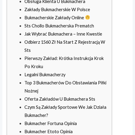
Obsługa Klienta U Bukmachera
Zakłady Bukmacherskie W Polsce
Bukmacherskie Zakłady Online
Sts Chollo Bukmacherska Prematch
Jak Wybrać Bukmachera – Inne Kwestie
Odbierz 1560 Zł Na Start Z Rejestracją W
Sts
Pierwszy Zakład: Krótka Instrukcja Krok
Po Kroku
Legalni Bukmacherzy
Top 3 Bukmacherów Do Obstawiania Piłki
Nożnej
Oferta Zakładów U Bukmachera Sts
Czym Są Zakłady Sportowe We Jak Działa
Bukmacher?
Bukmacher Fortuna Opinia
Bukmacher Etoto Opinia