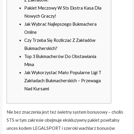
Pakiet Meczowy W Sts Ekstra Kasa Dla
Nowych Graczy!
Jak Wybrać Najlepszego Bukmachera
Online
Czy Trzeba Się Rozliczać Z Zakładów
Bukmacherskich?
Top 3 Bukmacherów Do Obstawiania
Mma
Jak Wykorzystać Mało Popularne Ligi T
Zakładach Bukmacherskich – Przewaga
Nad Kursami
Nie bez znaczenia jest też świetny system bonusowy – chollo
STS w tym zakresie obejmuje ekskluzywny pakiet powitalny
unces kodem LEGALSPORT i szeroki wachlarz bonusów