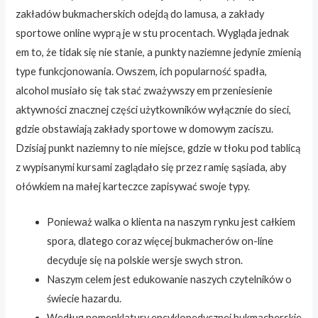
zakładów bukmacherskich odejdą do lamusa, a zakłady
sportowe online wyprą je w stu procentach. Wygląda jednak
em to, że tidak się nie stanie, a punkty naziemne jedynie zmienią
type funkcjonowania. Owszem, ich popularność spadła,
alcohol musiało się tak stać zważywszy em przeniesienie
aktywności znacznej części użytkowników wyłącznie do sieci,
gdzie obstawiają zakłady sportowe w domowym zaciszu.
Dzisiaj punkt naziemny to nie miejsce, gdzie w tłoku pod tablicą
z wypisanymi kursami zaglądało się przez ramię sąsiada, aby
ołówkiem na małej karteczce zapisywać swoje typy.
Ponieważ walka o klienta na naszym rynku jest całkiem
spora, dlatego coraz więcej bukmacherów on-line
decyduje się na polskie wersje swych stron.
Naszym celem jest edukowanie naszych czytelników o
świecie hazardu.
Według nomenklatury encyklopedycznej bukmacherskie