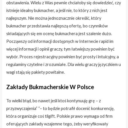
obstawienia. Wielu z Was pewnie chciałoby się dowiedzieć, czy
istnieje idealny bukmacher, a jeśli nie, to który z nich jest
najlepszym. Nie można jednoznacznie określić, który
bukmacher przedstawia najlepszą ofertę, bo czynników
składających się em ocenę bukmachera jest szalenie dużo.
Począwszy od informacji dostępnych w Internecie rapid im
więcej informacji i opinii graczy, tym łatwiejszy powinien być
wybór. Proces rejestracyjny powinien być prosty i intuicyjny, a
regulaminy czytelne i zrozumiałe. Dla wielu graczy języczkiem u
wagi stają się pakiety powitalne.
Zakłady Bukmacherskie W Polsce
To wielki błąd, bo nawet jeśli ktoś kontynuuję grę – z
przyzwyczajenia” “– to będzie potrafił docenić konkurencję,
która organizuje coś tilgift. Polskie prawo wymaga od firm
oferujących zakłady wzajemne tego, żeby weryfikowały