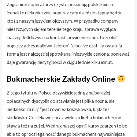
Zagraniczni operatorzy często posiadają polskie biura,
jednakże niekoniecznie poprzez cały dzień dostępny będzie
ktoś z naszym językiem ojczystym. W przypadku company
mieszczących się em terenie tego kraju, sprawa wygląda
inaczej. Jeśli liczysz na kontakt, powinieneś móc to zrobić
poprzez adres mailowy, telefon” “albo live czat. Ta ostatnia
forma jest najczęściej spotykana i niezwykle ceniona, ponieważ
daje gwarancję decyzyjności w ciągu ledwie kilku minut.
Bukmacherskie Zakłady Online
Z tego tytułu w Polsce oczywiście jedną z najbardziej
opłacalnych dyscyplin do stawiania jest piłka nożna, ale
niedaleko za nią” “jest również koszykówka, bądź też
siatkówka. Co ciekawe coraz większa liczba bukmacherów
stawia też na żużel. Według naszej opinii, kursy zdarzeń to be
able to oprócz legalności danego bukmachera najważniejsza