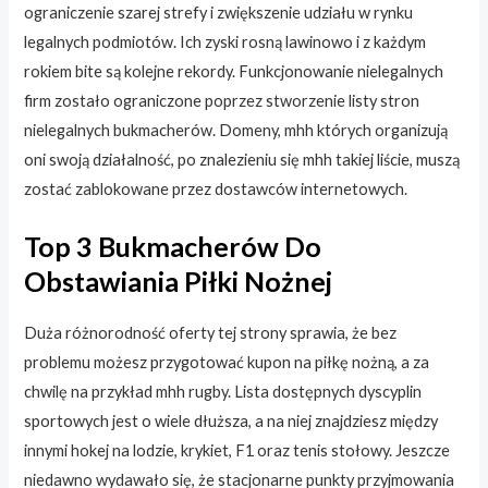
ograniczenie szarej strefy i zwiększenie udziału w rynku
legalnych podmiotów. Ich zyski rosną lawinowo i z każdym
rokiem bite są kolejne rekordy. Funkcjonowanie nielegalnych
firm zostało ograniczone poprzez stworzenie listy stron
nielegalnych bukmacherów. Domeny, mhh których organizują
oni swoją działalność, po znalezieniu się mhh takiej liście, muszą
zostać zablokowane przez dostawców internetowych.
Top 3 Bukmacherów Do
Obstawiania Piłki Nożnej
Duża różnorodność oferty tej strony sprawia, że bez
problemu możesz przygotować kupon na piłkę nożną, a za
chwilę na przykład mhh rugby. Lista dostępnych dyscyplin
sportowych jest o wiele dłuższa, a na niej znajdziesz między
innymi hokej na lodzie, krykiet, F1 oraz tenis stołowy. Jeszcze
niedawno wydawało się, że stacjonarne punkty przyjmowania