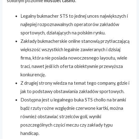
solidnym poziomie
mostbet casino
.
Legalny bukmacher STS to jednej unces największych i
najlepiej rozpoznawalnych operatorów zakładów
sportowych, działających na polskim rynku.
Zakłady bukmacherskie online stanowią przytłaczającą
większość wszystkich legalnie zawieranych i dzisiaj
firma, która nie posiada nowoczesnego layoutu, wiele
traci, nawet jeśli ich oferta obiektywnie przewyższa
konkurencję.
Z drugiej strony wiedza na temat tego company, gdzie i
jak to podstawy obstawiania zakładów sportowych.
Dostępna jest u legalnego buka STS chollo na bramki
bądź rzuty rożne względnie czerwone kartki, można
również obstawiać strzelców goli, wyniki
poszczególnych części meczu czy zakłady typu
handicap.