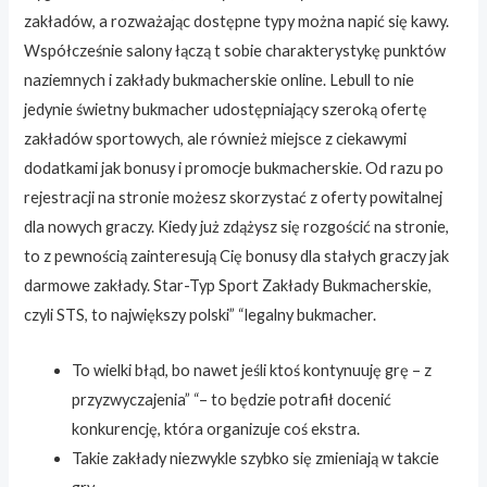
zakładów, a rozważając dostępne typy można napić się kawy.
Współcześnie salony łączą t sobie charakterystykę punktów
naziemnych i zakłady bukmacherskie online. Lebull to nie
jedynie świetny bukmacher udostępniający szeroką ofertę
zakładów sportowych, ale również miejsce z ciekawymi
dodatkami jak bonusy i promocje bukmacherskie. Od razu po
rejestracji na stronie możesz skorzystać z oferty powitalnej
dla nowych graczy. Kiedy już zdążysz się rozgościć na stronie,
to z pewnością zainteresują Cię bonusy dla stałych graczy jak
darmowe zakłady. Star-Typ Sport Zakłady Bukmacherskie,
czyli STS, to największy polski” “legalny bukmacher.
To wielki błąd, bo nawet jeśli ktoś kontynuuję grę – z
przyzwyczajenia” “– to będzie potrafił docenić
konkurencję, która organizuje coś ekstra.
Takie zakłady niezwykle szybko się zmieniają w takcie