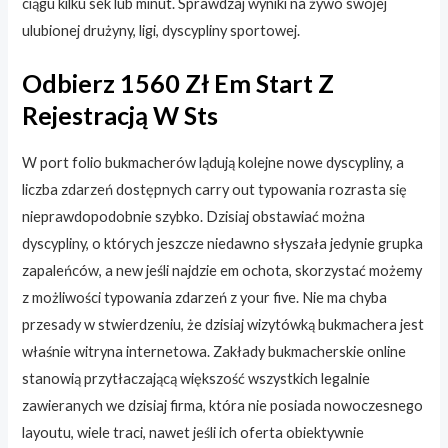
ciągu kilku sek lub minut. Sprawdzaj wyniki na żywo swojej
ulubionej drużyny, ligi, dyscypliny sportowej.
Odbierz 1560 Zł Em Start Z
Rejestracją W Sts
W port folio bukmacherów lądują kolejne nowe dyscypliny, a
liczba zdarzeń dostępnych carry out typowania rozrasta się
nieprawdopodobnie szybko. Dzisiaj obstawiać można
dyscypliny, o których jeszcze niedawno słyszała jedynie grupka
zapaleńców, a new jeśli najdzie em ochota, skorzystać możemy
z możliwości typowania zdarzeń z your five. Nie ma chyba
przesady w stwierdzeniu, że dzisiaj wizytówką bukmachera jest
właśnie witryna internetowa. Zakłady bukmacherskie online
stanowią przytłaczającą większość wszystkich legalnie
zawieranych we dzisiaj firma, która nie posiada nowoczesnego
layoutu, wiele traci, nawet jeśli ich oferta obiektywnie