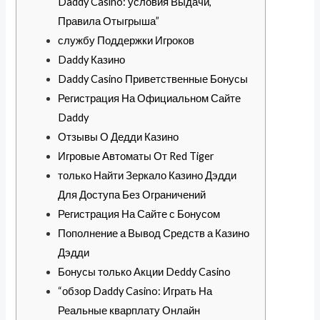
Daddy Casino: условия Выдачи,
Правила Отыгрыша”
службу Поддержки Игроков
Daddy Казино
Daddy Casino Приветственные Бонусы
Регистрация На Официальном Сайте
Daddy
Отзывы О Дедди Казино
Игровые Автоматы От Red Tiger
только Найти Зеркало Казино Дэдди
Для Доступа Без Ограничений
Регистрация На Сайте с Бонусом
Пополнение а Вывод Средств а Казино
Дэдди
Бонусы только Акции Deddy Casino
“обзор Daddy Casino: Играть На
Реальные кварплату Онлайн