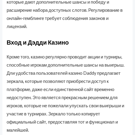
которые дают дополнительные шансы и победу и
расширение набора доступных слотов. Регулирование в
онлайн-гемблинге требует соблюдения законов и
лицензий.
Вход и Дэдди Казино
Кроме того, казино регулярно проводит акции и турниры,
способные игрокам дополнительные шансы на выигрыш.
Дли удобства пользователей казино Daddy предлагает
зеркала, которые позволяют приобрести доступ к
платформе, даже если единственной сайт временно
недоступен. Это является прекрасным решением для
игроков, которые не пожелали упускать свои выигрыши и
участие в турнирах. Зеркало только копирует
официальный сайт, предоставляя тот и функционал и
малейшей.