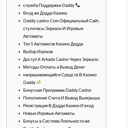
служба Поддержки Daddy
Вход же Дэдди Казино
Daddy-casino Com Официальный Сайт,
стулочасы Зеркало И Игровые
Автоматы
Топ 5 Автоматов Казино Дедди
Выбор Игроков
Доступ К Arkada Casino Через Зеркало
Методы Оплаты а Вывод Денег
напрашивающийся Средств В Казино
Daddy
Бонусная Программа Daddy Casino
Пополнение Счета И Вывод Выигрыша
Регистрация В Дэдди Казино И вход
Новые Игровые Автоматы
Бонусы а Система Лояльности же