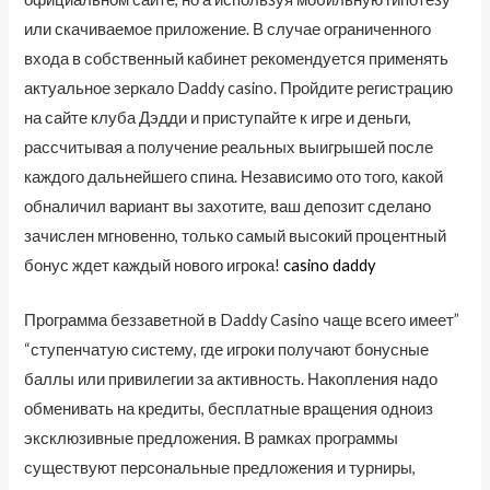
или скачиваемое приложение. В случае ограниченного
входа в собственный кабинет рекомендуется применять
актуальное зеркало Daddy casino. Пройдите регистрацию
на сайте клуба Дэдди и приступайте к игре и деньги,
рассчитывая а получение реальных выигрышей после
каждого дальнейшего спина. Независимо ото того, какой
обналичил вариант вы захотите, ваш депозит сделано
зачислен мгновенно, только самый высокий процентный
бонус ждет каждый нового игрока!
casino daddy
Программа беззаветной в Daddy Casino чаще всего имеет”
“ступенчатую систему, где игроки получают бонусные
баллы или привилегии за активность. Накопления надо
обменивать на кредиты, бесплатные вращения одноиз
эксклюзивные предложения. В рамках программы
существуют персональные предложения и турниры,