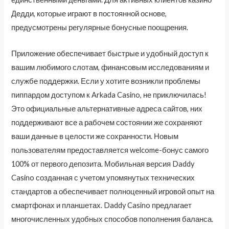
Дедди, которые играют в постоянной основе,
предусмотрены регулярные бонусные поощрения.
Приложение обеспечивает быстрые и удобный доступ к
вашим любимого слотам, финансовым исследованиям и
службе поддержки. Если у хотите возникли проблемы
пиппардом доступом к Arkada Casino, не приключилась!
Это официальные альтернативные адреса сайтов, них
поддерживают все а рабочем состоянии же сохраняют
ваши данные в целости же сохранности. Новым
пользователям предоставляется welcome-бонус самого
100% от первого депозита. Мобильная версия Daddy
Casino созданная с учетом упомянутых технических
стандартов а обеспечивает полноценный игровой опыт на
смартфонах и планшетах. Daddy Casino предлагает
многочисленных удобных способов пополнения баланса.