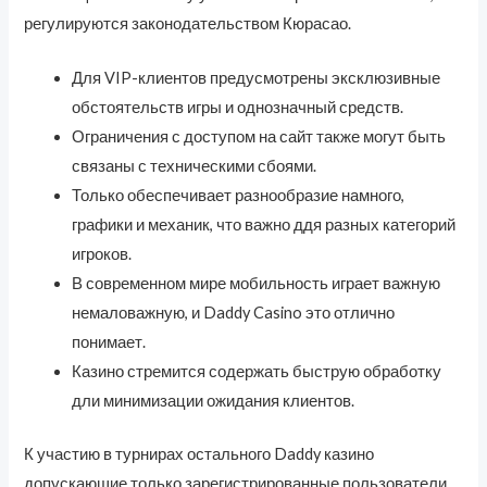
регулируются законодательством Кюрасао.
Для VIP-клиентов предусмотрены эксклюзивные
обстоятельств игры и однозначный средств.
Ограничения с доступом на сайт также могут быть
связаны с техническими сбоями.
Только обеспечивает разнообразие намного,
графики и механик, что важно ддя разных категорий
игроков.
В современном мире мобильность играет важную
немаловажную, и Daddy Casino это отлично
понимает.
Казино стремится содержать быструю обработку
дли минимизации ожидания клиентов.
К участию в турнирах остального Daddy казино
допускающие только зарегистрированные пользователи.