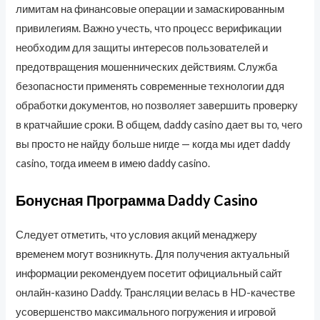
лимитам на финансовые операции и замаскированным
привилегиям. Важно учесть, что процесс верификации
необходим для защиты интересов пользователей и
предотвращения мошеннических действиям. Служба
безопасности применять современные технологии ддя
обработки документов, но позволяет завершить проверку
в кратчайшие сроки. В общем, daddy casino дает вы то, чего
вы просто не найду больше нигде — когда мы идет daddy
casino, тогда имеем в имею daddy casino.
Бонусная Программа Daddy Casino
Следует отметить, что условия акций менаджеру
временем могут возникнуть. Для получения актуальный
информации рекомендуем посетит официальный сайт
онлайн-казино Daddy. Трансляции велась в HD-качестве
усовершенство максимального погружения и игровой