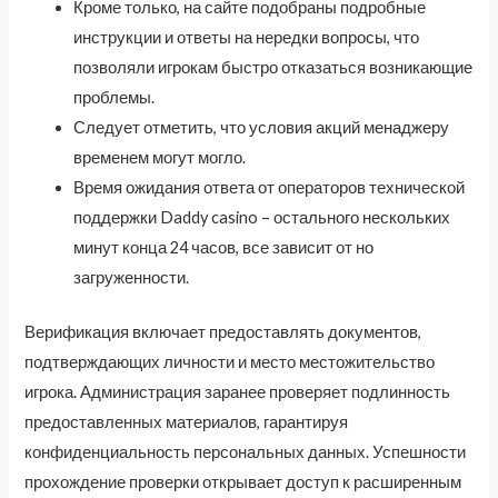
Кроме только, на сайте подобраны подробные
инструкции и ответы на нередки вопросы, что
позволяли игрокам быстро отказаться возникающие
проблемы.
Следует отметить, что условия акций менаджеру
временем могут могло.
Время ожидания ответа от операторов технической
поддержки Daddy casino – остального нескольких
минут конца 24 часов, все зависит от но
загруженности.
Верификация включает предоставлять документов,
подтверждающих личности и место местожительство
игрока. Администрация заранее проверяет подлинность
предоставленных материалов, гарантируя
конфиденциальность персональных данных. Успешности
прохождение проверки открывает доступ к расширенным