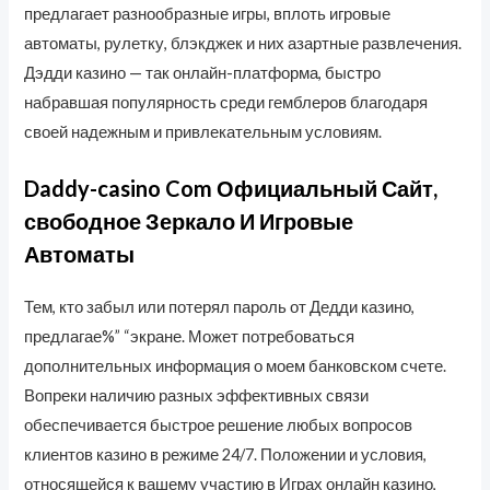
предлагает разнообразные игры, вплоть игровые
автоматы, рулетку, блэкджек и них азартные развлечения.
Дэдди казино — так онлайн-платформа, быстро
набравшая популярность среди гемблеров благодаря
своей надежным и привлекательным условиям.
Daddy-casino Com Официальный Сайт,
свободное Зеркало И Игровые
Автоматы
Тем, кто забыл или потерял пароль от Дедди казино,
предлагае%” “экране. Может потребоваться
дополнительных информация о моем банковском счете.
Вопреки наличию разных эффективных связи
обеспечивается быстрое решение любых вопросов
клиентов казино в режиме 24/7. Положении и условия,
относящейся к вашему участию в Играх онлайн казино,