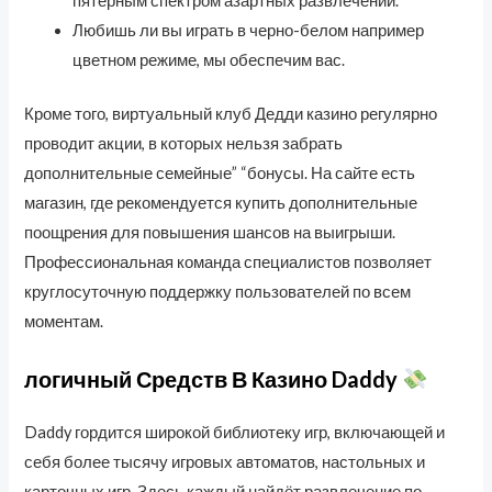
пятерным спектром азартных развлечений.
Любишь ли вы играть в черно-белом например
цветном режиме, мы обеспечим вас.
Кроме того, виртуальный клуб Дедди казино регулярно
проводит акции, в которых нельзя забрать
дополнительные семейные” “бонусы. На сайте есть
магазин, где рекомендуется купить дополнительные
поощрения для повышения шансов на выигрыши.
Профессиональная команда специалистов позволяет
круглосуточную поддержку пользователей по всем
моментам.
логичный Средств В Казино Daddy
Daddy гордится широкой библиотеку игр, включающей и
себя более тысячу игровых автоматов, настольных и
карточных игр. Здесь каждый найдёт развлечение по