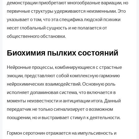
демонстрации приобретают многообразные вариации, но
первичные структуры удерживаются неизменными. Это
указывает о том, что эта специфика людской психики
несет глобальный сущность и не полагается от
общественного обстановки.
Биохимия пылких состояний
Нейронные процессы, комбинирующиеся с страстные
эмоции, представляют собой комплексную гармонию
нейрохимических взаимодействий. Основную роль
исполняет допаминовая система, что включается в
моменты неизвестности и антиципации итога. Данный
передатчик не только сигнализирует о возможном
поощрении, но и выстраивает стимул к деятельности.
Гормон серотонин отражается на импульсивность и