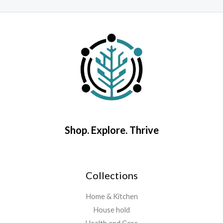
Shop. Explore. Thrive
Collections
Home & Kitchen
House hold