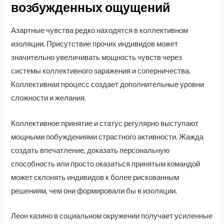
возбужденных ощущений
Азартные чувства редко находятся в коллективном
изоляции. Присутствие прочих индивидов может
значительно увеличивать мощность чувств через
системы коллективного заражения и соперничества.
Коллективная процесс создает дополнительные уровни
сложности и желания.
Коллективное принятие и статус регулярно выступают
мощными побуждениями страстного активности. Жажда
создать впечатление, доказать персональную
способность или просто оказаться принятым командой
может склонять индивидов к более рискованным
решениям, чем они формировали бы в изоляции.
Леон казино в социальном окружении получает усиленные