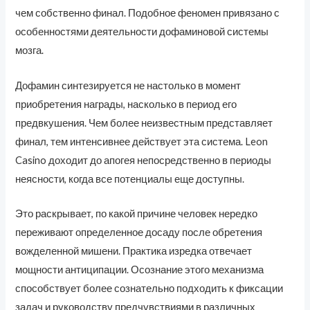
чем собственно финал. Подобное феномен привязано с
особенностями деятельности дофаминовой системы
мозга.
Дофамин синтезируется не настолько в момент
приобретения награды, насколько в период его
предвкушения. Чем более неизвестным представляет
финал, тем интенсивнее действует эта система. Leon
Casino доходит до апогея непосредственно в периоды
неясности, когда все потенциалы еще доступны.
Это раскрывает, по какой причине человек нередко
переживают определенное досаду после обретения
вожделенной мишени. Практика изредка отвечает
мощности антиципации. Осознание этого механизма
способствует более сознательно подходить к фиксации
задач и руководству предчувствиями в различных