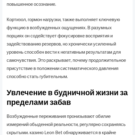
повышенное осознание.
Кортизол, гормон нагрузки, также выполняет ключевую
функцию в возбужденных ощущениях. В разумных
порциях он содействует фокусировке восприятия и
задействованию резервов, но хронически усиленный
уровень способен вести к негативным результатам для
самочувствия. Это раскрывает, почему продолжительное
присутствие в положении систематического давления
способно стать губительным.
Увлечение в будничной жизни за
пределами забав
Возбужденные переживания пронизывают обилие
измерений обыденной реальности, регулярно сохраняясь
скрытыми. казино Leon Bet обнаруживается в крайне