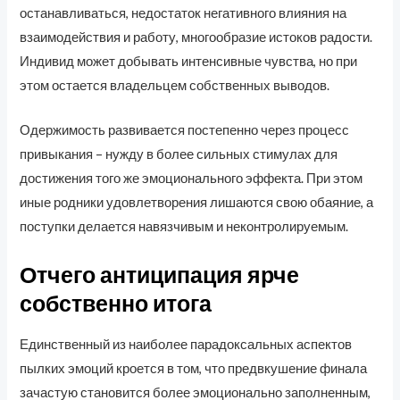
останавливаться, недостаток негативного влияния на
взаимодействия и работу, многообразие истоков радости.
Индивид может добывать интенсивные чувства, но при
этом остается владельцем собственных выводов.
Одержимость развивается постепенно через процесс
привыкания – нужду в более сильных стимулах для
достижения того же эмоционального эффекта. При этом
иные родники удовлетворения лишаются свою обаяние, а
поступки делается навязчивым и неконтролируемым.
Отчего антиципация ярче
собственно итога
Единственный из наиболее парадоксальных аспектов
пылких эмоций кроется в том, что предвкушение финала
зачастую становится более эмоционально заполненным,