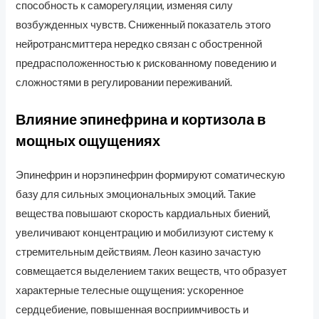
способность к саморегуляции, изменяя силу
возбужденных чувств. Сниженный показатель этого
нейротрансмиттера нередко связан с обостренной
предрасположенностью к рискованному поведению и
сложностями в регулировании переживаний.
Влияние эпинефрина и кортизола в
мощных ощущениях
Эпинефрин и норэпинефрин формируют соматическую
базу для сильных эмоциональных эмоций. Такие
вещества повышают скорость кардиальных биений,
увеличивают концентрацию и мобилизуют систему к
стремительным действиям. Леон казино зачастую
совмещается выделением таких веществ, что образует
характерные телесные ощущения: ускоренное
сердцебиение, повышенная восприимчивость и