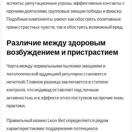
аспекты: репутационные угрозы, аффективные контакты с
прочими деятелями, групповые эмоции победы и фиаско.
Подобные компоненты умеют как обострять позитивные
грани страстных чувств, так и обострять возможный вред.
Различие между здоровым
возбуждением и пристрастием
Черта между нормальными пылкими эмоциями и
патологической аддикцией регулярно становится
нечеткой. Главное разница заключается в степени
контроля, что индивид оставляет над личным
активностью, и в эффекте этого поступков на прочие зоны
практики.
Правильный казино Leon Bet определяется рядом
характеристиками: поддержание потенциала