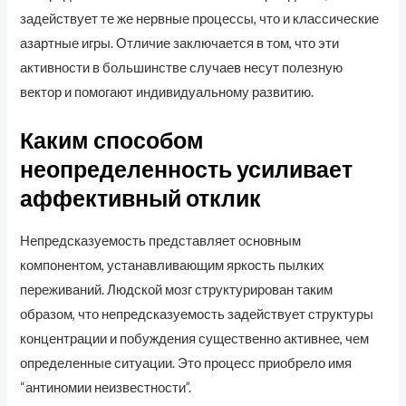
задействует те же нервные процессы, что и классические
азартные игры. Отличие заключается в том, что эти
активности в большинстве случаев несут полезную
вектор и помогают индивидуальному развитию.
Каким способом
неопределенность усиливает
аффективный отклик
Непредсказуемость представляет основным
компонентом, устанавливающим яркость пылких
переживаний. Людской мозг структурирован таким
образом, что непредсказуемость задействует структуры
концентрации и побуждения существенно активнее, чем
определенные ситуации. Это процесс приобрело имя
“антиномии неизвестности”.