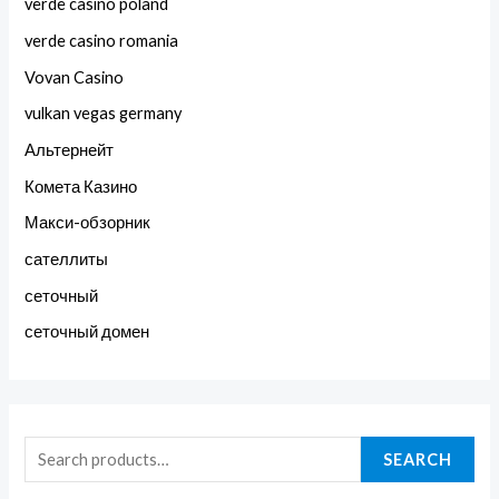
verde casino poland
verde casino romania
Vovan Casino
vulkan vegas germany
Альтернейт
Комета Казино
Макси-обзорник
сателлиты
сеточный
сеточный домен
SEARCH