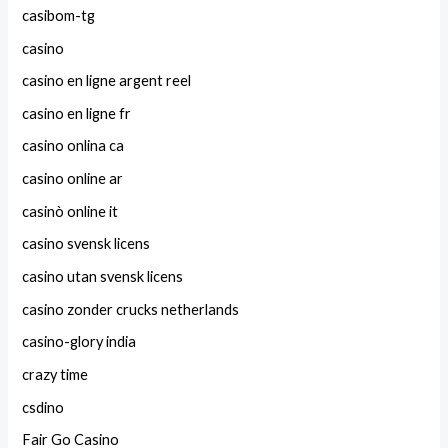
casibom-tg
casino
casino en ligne argent reel
casino en ligne fr
casino onlina ca
casino online ar
casinò online it
casino svensk licens
casino utan svensk licens
casino zonder crucks netherlands
casino-glory india
crazy time
csdino
Fair Go Casino