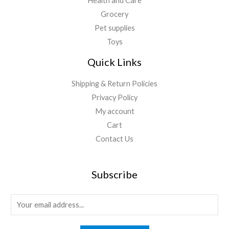
Health and Care
Grocery
Pet supplies
Toys
Quick Links
Shipping & Return Policies
Privacy Policy
My account
Cart
Contact Us
Subscribe
E
m
a