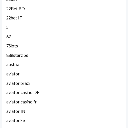
22Bet BD
22bet IT
5
67
7Slots
888starz bd
austria
aviator
aviator brazil
aviator casino DE
aviator casino fr
aviator IN
aviator ke