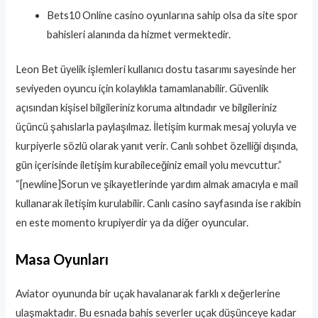
Bets10 Online casino oyunlarına sahip olsa da site spor
bahisleri alanında da hizmet vermektedir.
Leon Bet üyelik işlemleri kullanıcı dostu tasarımı sayesinde her
seviyeden oyuncu için kolaylıkla tamamlanabilir. Güvenlik
açısından kişisel bilgileriniz koruma altındadır ve bilgileriniz
üçüncü şahıslarla paylaşılmaz. İletişim kurmak mesaj yoluyla ve
kurpiyerle sözlü olarak yanıt verir. Canlı sohbet özelliği dışında,
gün içerisinde iletişim kurabileceğiniz email yolu mevcuttur.”
“[newline]Sorun ve şikayetlerinde yardım almak amacıyla e mail
kullanarak iletişim kurulabilir. Canlı casino sayfasında ise rakibin
en este momento krupiyerdir ya da diğer oyuncular.
Masa Oyunları
Aviator oyununda bir uçak havalanarak farklı x değerlerine
ulaşmaktadır. Bu esnada bahis severler uçak düşünceye kadar