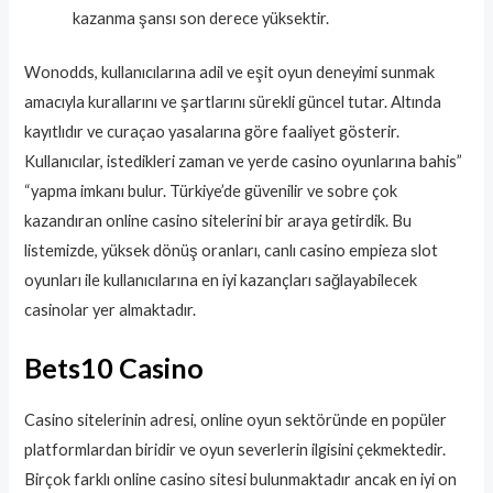
kazanma şansı son derece yüksektir.
Wonodds, kullanıcılarına adil ve eşit oyun deneyimi sunmak
amacıyla kurallarını ve şartlarını sürekli güncel tutar. Altında
kayıtlıdır ve curaçao yasalarına göre faaliyet gösterir.
Kullanıcılar, istedikleri zaman ve yerde casino oyunlarına bahis”
“yapma imkanı bulur. Türkiye’de güvenilir ve sobre çok
kazandıran online casino sitelerini bir araya getirdik. Bu
listemizde, yüksek dönüş oranları, canlı casino empieza slot
oyunları ile kullanıcılarına en iyi kazançları sağlayabilecek
casinolar yer almaktadır.
Bets10 Casino
Casino sitelerinin adresi, online oyun sektöründe en popüler
platformlardan biridir ve oyun severlerin ilgisini çekmektedir.
Birçok farklı online casino sitesi bulunmaktadır ancak en iyi on