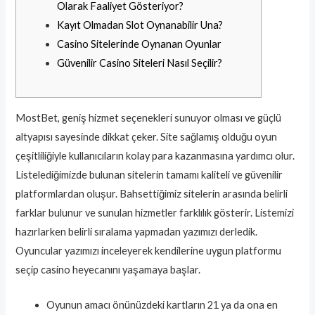
Olarak Faaliyet Gösteriyor?
Kayıt Olmadan Slot Oynanabilir Una?
Casino Sitelerinde Oynanan Oyunlar
Güvenilir Casino Siteleri Nasıl Seçilir?
MostBet, geniş hizmet seçenekleri sunuyor olması ve güçlü
altyapısı sayesinde dikkat çeker. Site sağlamış olduğu oyun
çeşitliliğiyle kullanıcıların kolay para kazanmasına yardımcı olur.
Listelediğimizde bulunan sitelerin tamamı kaliteli ve güvenilir
platformlardan oluşur. Bahsettiğimiz sitelerin arasında belirli
farklar bulunur ve sunulan hizmetler farklılık gösterir. Listemizi
hazırlarken belirli sıralama yapmadan yazımızı derledik.
Oyuncular yazımızı inceleyerek kendilerine uygun platformu
seçip casino heyecanını yaşamaya başlar.
Oyunun amacı önünüzdeki kartların 21 ya da ona en