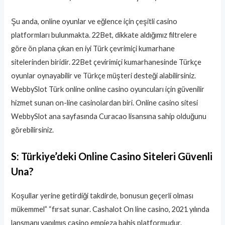
Şu anda, online oyunlar ve eğlence için çeşitli casino
platformları bulunmakta. 22Bet, dikkate aldığımız filtrelere
göre ön plana çıkan en iyi Türk çevrimiçi kumarhane
sitelerinden biridir. 22Bet çevirimiçi kumarhanesinde Türkçe
oyunlar oynayabilir ve Türkçe müşteri desteği alabilirsiniz.
WebbySlot Türk online online casino oyuncuları için güvenilir
hizmet sunan on-line casinolardan biri. Online casino sitesi
WebbySlot ana sayfasında Curacao lisansına sahip olduğunu
görebilirsiniz.
S: Türkiye’deki Online Casino Siteleri Güvenli
Una?
Koşullar yerine getirdiği takdirde, bonusun geçerli olması
mükemmel” “fırsat sunar. Cashalot On line casino, 2021 yılında
lansmanı yapılmış casino empieza bahis platformudur.