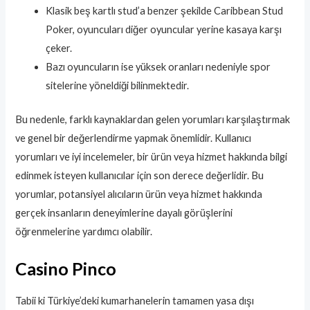
Klasik beş kartlı stud’a benzer şekilde Caribbean Stud
Poker, oyuncuları diğer oyuncular yerine kasaya karşı
çeker.
Bazı oyuncuların ise yüksek oranları nedeniyle spor
sitelerine yöneldiği bilinmektedir.
Bu nedenle, farklı kaynaklardan gelen yorumları karşılaştırmak
ve genel bir değerlendirme yapmak önemlidir. Kullanıcı
yorumları ve iyi incelemeler, bir ürün veya hizmet hakkında bilgi
edinmek isteyen kullanıcılar için son derece değerlidir. Bu
yorumlar, potansiyel alıcıların ürün veya hizmet hakkında
gerçek insanların deneyimlerine dayalı görüşlerini
öğrenmelerine yardımcı olabilir.
Casino Pinco
Tabii ki Türkiye’deki kumarhanelerin tamamen yasa dışı