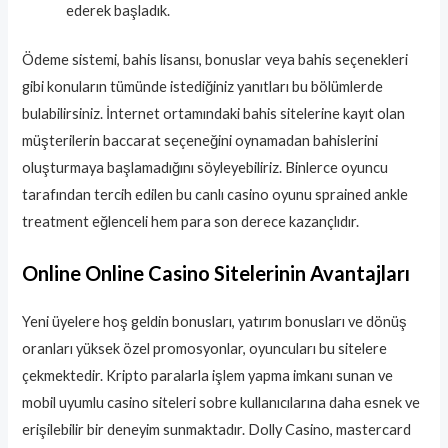
ederek başladık.
Ödeme sistemi, bahis lisansı, bonuslar veya bahis seçenekleri
gibi konuların tümünde istediğiniz yanıtları bu bölümlerde
bulabilirsiniz. İnternet ortamındaki bahis sitelerine kayıt olan
müşterilerin baccarat seçeneğini oynamadan bahislerini
oluşturmaya başlamadığını söyleyebiliriz. Binlerce oyuncu
tarafından tercih edilen bu canlı casino oyunu sprained ankle
treatment eğlenceli hem para son derece kazançlıdır.
Online Online Casino Sitelerinin Avantajları
Yeni üyelere hoş geldin bonusları, yatırım bonusları ve dönüş
oranları yüksek özel promosyonlar, oyuncuları bu sitelere
çekmektedir. Kripto paralarla işlem yapma imkanı sunan ve
mobil uyumlu casino siteleri sobre kullanıcılarına daha esnek ve
erişilebilir bir deneyim sunmaktadır. Dolly Casino, mastercard