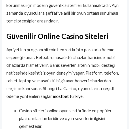
korunması için modern güvenlik sistemleri kullanmaktadır. Aynı
zamanda oyunculara şeffaf ve adil bir oyun ortamı sunulması
temel prensipler arasındadır.
Güvenilir Online Casino Siteleri
Ayriyetten program bitcoin benzeri kripto paralarla ödeme
seçeneği sunar. Betbaba, masaüstü cihazlar haricinde mobil
cihazlarda hizmet verir. Bahis severler, sitenin mobil desteği
neticesinde kesintisiz oyun deneyimi yaşar. Platform, telefon,
tablet, laptop ve masaüstü bilgisayar benzeri cihazlardan
erişim imkanı sunar. Shangri La Casino, oyuncularına çeşitli
ödeme yöntemleri sağlar
mostbet türkiye
.
Casino siteleri, online oyun sektöründe en popüler
platformlardan biridir ve oyun severlerin ilgisini
çekmektedir.