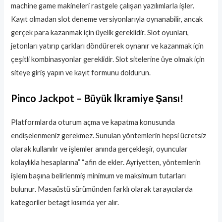
machine game makineleri rastgele çalışan yazılımlarla işler.
Kayıt olmadan slot deneme versiyonlarıyla oynanabilir, ancak
gerçek para kazanmak için üyelik gereklidir. Slot oyunları,
jetonları yatırıp çarkları döndürerek oynanır ve kazanmak için
çeşitli kombinasyonlar gereklidir. Slot sitelerine üye olmak için
siteye giriş yapın ve kayıt formunu doldurun.
Pinco Jackpot – Büyük İkramiye Şansı!
Platformlarda oturum açma ve kapatma konusunda
endişelenmeniz gerekmez. Sunulan yöntemlerin hepsi ücretsiz
olarak kullanılır ve işlemler anında gerçekleşir, oyuncular
kolaylıkla hesaplarına” “afin de ekler. Ayriyetten, yöntemlerin
işlem başına belirlenmiş minimum ve maksimum tutarları
bulunur. Masaüstü sürümünden farklı olarak tarayıcılarda
kategoriler betagt kısımda yer alır.