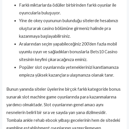
Farklı miktarlarda ödüller birbirinden farklı oyunlar ile
oyuncularla buluşuyor.
Yine de okey oyununun bulunduğu sitelerde hesabınızı
oluşturarak casino bölümüne girmeniz halinde pra
kazanmaya başlayabilirsiniz.
Aralarından seçim yapabileceğiniz 200’den fazla mobil
uyumlu oyun ve sağladıkları bonuslarla Bets10 Casino
sitesinin keyfini çıkaracağınıza eminiz.
Popüler slot oyunlarında yeteneklerinizi kanıtlamanıza
empieza yüksek kazançlara ulaşmanıza olanak tanır.
Bunun yanında siteler üyelerine birçok farklı kategoride bonus
sunarak slot machine game oyunlarında para kazanmalarına
yardımcı olmaktadır. Slot oyunlarının genel amacı aynı
nesnelerin belirli bir sıra ve sayıda yan yana dizilmesidir.
Tombala ankle rehab ebook yılbaşı gecelerinin hem de sitedeki
gambling establishment oyunlarının vazgeçilemeyen