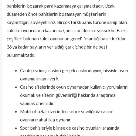
bahislerini bozarak para kazanmaya çalışmaktadır. Uçak
düşmeden önce bahislerini bozamayan müşterilerin
kaybettiğini söyleyebiliriz. Birçok farklı bahis türüne sahip olan
rulette oyuncuların kazanma şansı son derece yüksektir. Farklı
çeşitleri bulunan rulet oyununun genel” “mantığı basittir. 0’dan
36’ya kadar sayıların yer aldığı çark içinde bir de best
bulunmaktadır.
Canlı çevrimiçi casino gerçek casinodaymış hissiyle oyun
oynama imkanı verir.
Casino sitelerinde oyun oynamadan kullanıcı yorumlarını
okumak ve sitenin güvenilirliği hakkında araştırma
yapmak önemlidir.
Mobil cihazlar üzerinden sobre sevdiğiniz casino
oyunları rahatlıkla oynanır.
Spor bahisleriyle bilinse de casino oyunları arasında