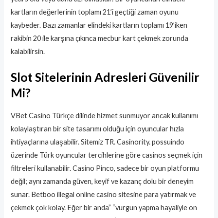
kartların değerlerinin toplamı 21’i geçtiği zaman oyunu
kaybeder. Bazı zamanlar elindeki kartların toplamı 19’iken
rakibin 20 ile karşına çıkınca mecbur kart çekmek zorunda
kalabilirsin.
Slot Sitelerinin Adresleri Güvenilir
Mi?
VBet Casino Türkçe dilinde hizmet sunmuyor ancak kullanımı
kolaylaştıran bir site tasarımı olduğu için oyuncular hızla
ihtiyaçlarına ulaşabilir. Sitemiz TR. Casinority. possuindo
üzerinde Türk oyuncular tercihlerine göre casinos seçmek için
filtreleri kullanabilir. Casino Pinco, sadece bir oyun platformu
değil; aynı zamanda güven, keyif ve kazanç dolu bir deneyim
sunar. Betboo illegal online casino sitesine para yatırmak ve
çekmek çok kolay. Eğer bir anda” “vurgun yapma hayaliyle on