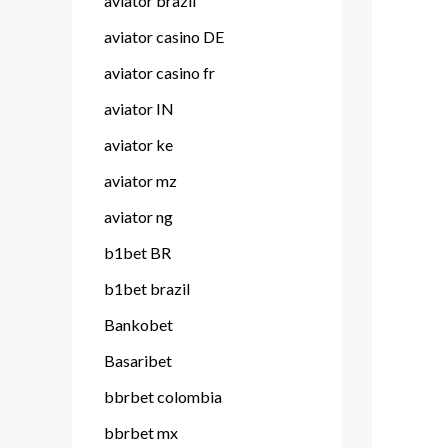
aviator brazil
aviator casino DE
aviator casino fr
aviator IN
aviator ke
aviator mz
aviator ng
b1bet BR
b1bet brazil
Bankobet
Basaribet
bbrbet colombia
bbrbet mx