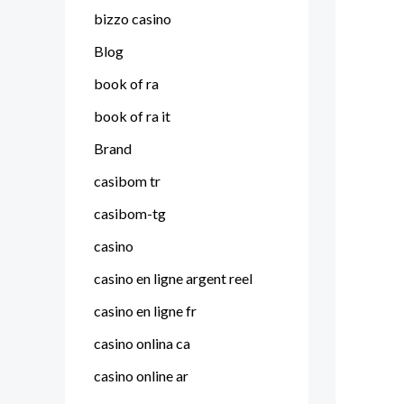
bizzo casino
Blog
book of ra
book of ra it
Brand
casibom tr
casibom-tg
casino
casino en ligne argent reel
casino en ligne fr
casino onlina ca
casino online ar