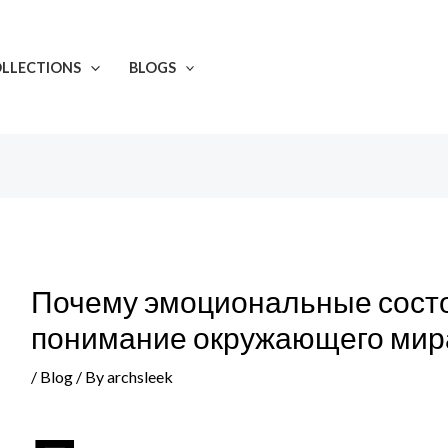
st
igation
LLECTIONS
BLOGS
Почему эмоциональные сост
понимание окружающего мир
/
Blog
/ By
archsleek