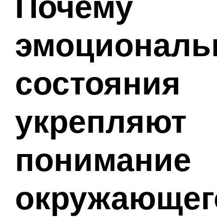
Почему
эмоциональ
состояния
укрепляют
понимание
окружающег