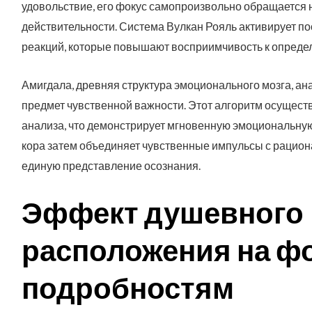
удовольствие, его фокус самопроизвольно обращается
действительности. Система Вулкан Рояль активирует п
реакций, которые повышают восприимчивость к опреде
Амигдала, древняя структура эмоционального мозга, а
предмет чувственной важности. Этот алгоритм осущест
анализа, что демонстрирует мгновенную эмоциональную
кора затем объединяет чувственные импульсы с раци
единую представление осознания.
Эффект душевного
расположения на фо
подробностям