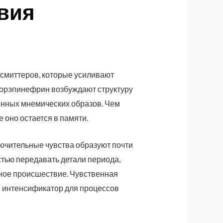
вия
смиттеров, которые усиливают
норэпинефрин возбуждают структуру
енных мнемических образов. Чем
 оно остается в памяти.
лючительные чувства образуют почти
стью передавать детали периода,
ное происшествие. Чувственная
й интенсификатор для процессов