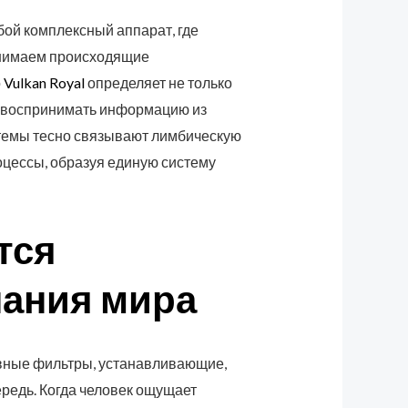
ой комплексный аппарат, где
онимаем происходящие
о
Vulkan Royal
определяет не только
е воспринимать информацию из
темы тесно связывают лимбическую
цессы, образуя единую систему
тся
нания мира
вные фильтры, устанавливающие,
ередь. Когда человек ощущает