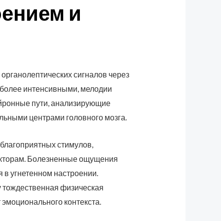
оением и
органолептических сигналов через
 более интенсивными, мелодии
йронные пути, анализирующие
ьными центрами головного мозга.
 благоприятных стимулов,
акторам. Болезненные ощущения
 в угнетенном настроении.
у тождественная физическая
 эмоционального контекста.