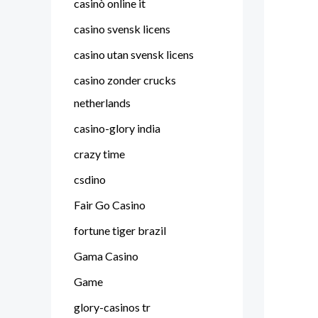
casinò online it
casino svensk licens
casino utan svensk licens
casino zonder crucks
netherlands
casino-glory india
crazy time
csdino
Fair Go Casino
fortune tiger brazil
Gama Casino
Game
glory-casinos tr