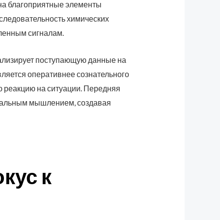
 на благоприятные элементы
оследовательность химических
ленным сигналам.
нализирует поступающую данные на
вляется оперативнее сознательного
 реакцию на ситуации. Передняя
ональным мышлением, создавая
кус к