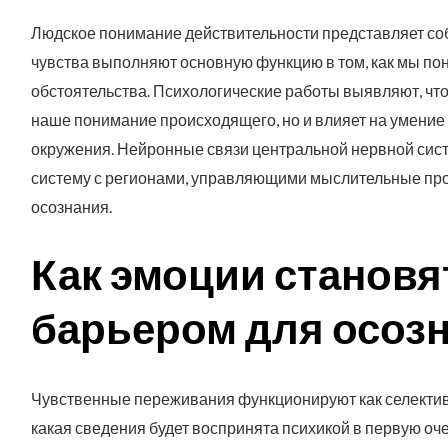
Людское понимание действительности представляет соб
чувства выполняют основную функцию в том, как мы п
обстоятельства. Психологические работы выявляют, чт
наше понимание происходящего, но и влияет на умени
окружения. Нейронные связи центральной нервной сис
систему с регионами, управляющими мыслительные про
осознания.
Как эмоции становя
барьером для осоз
Чувственные переживания функционируют как селекти
какая сведения будет воспринята психикой в первую оч