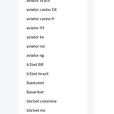
aviator brazil
aviator casino DE
aviator casino fr
aviator IN
aviator ke
aviator mz
aviator ng
b1bet BR
b1bet brazil
Bankobet
Basaribet
bbrbet colombia
bbrbet mx