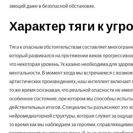
эмоций даже в безопасной обстановке.
Характер тяги к угр
Тяга к опасным обстоятельствам составляет многогран
который развивался на протяжении веков прогрессивно
что некоторая уровень 7к казино необходима для здор
ментальности. В момент когда мы встречаемся с возмо
артистических произведениях, наш интеллект включает
то же время осознавая, что реальной опасности не име
особенное состояние, при котором мы способны испыт
действительных итогов. Специалисты разъясняют это 
нейромедиаторной структуры, которая служит за ощуще
то время как мы наблюдаем за героями, справляющимися
воспринимает их успех как личный, вызывая высвобож