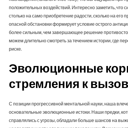
положительных воздействий. Интересно заметить, что с
столько на само приобретение радости, сколько на его 
опасной обстановки формирует условие острого антици
более сильным, чем завершающее решение противостоя
можем длительно смотреть за течением истории, где п
риске.
Эволюционные кор
стремления к вызо
С позиции прогрессивной ментальной науки, наша влеч
основательные эволюционные истоки. Наши предки, ко
справлялись с угрозы, обладали больше шансов на выж