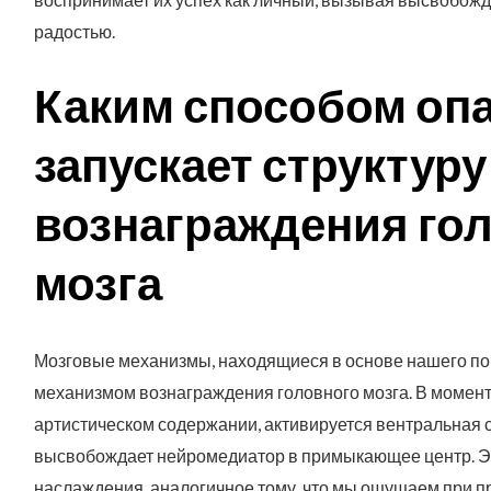
радостью.
Каким способом оп
запускает структуру
вознаграждения го
мозга
Мозговые механизмы, находящиеся в основе нашего по
механизмом вознаграждения головного мозга. В момент 
артистическом содержании, активируется вентральная с
высвобождает нейромедиатор в примыкающее центр. Эт
наслаждения, аналогичное тому, что мы ощущаем при 