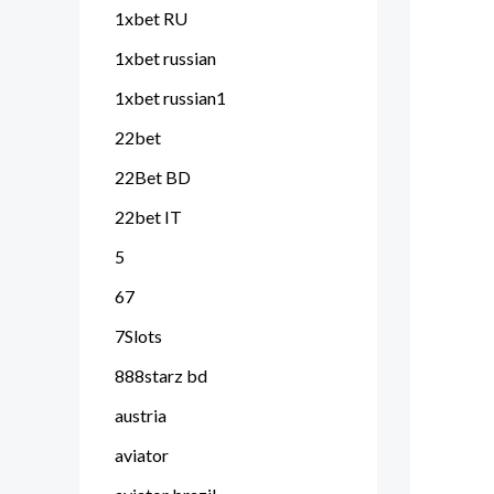
1xbet RU
1xbet russian
1xbet russian1
22bet
22Bet BD
22bet IT
5
67
7Slots
888starz bd
austria
aviator