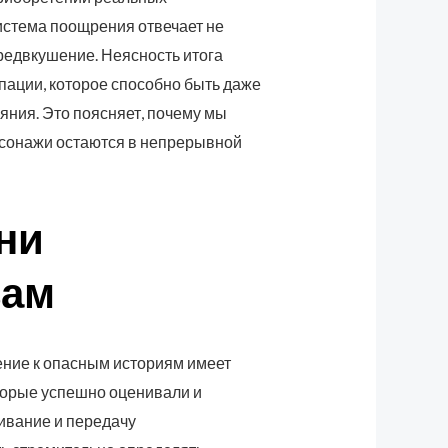
истема поощрения отвечает не
предвкушение. Неясность итога
пации, которое способно быть даже
ния. Это поясняет, почему мы
ерсонажи остаются в непрерывной
ни
вам
ение к опасным историям имеет
торые успешно оценивали и
ивание и передачу