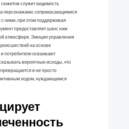
 сюжетов служит видимость
 за персонажами, соприкасающимися
я с ними, при этом поддерживая
румент предоставляет шанс нам
овой атмосфере. Эмоция управления
происшествий на основе
и и потребители осваивают
сказывать вероятные исходы, что
 превращается в не просто
гнитивным ходом, нуждающимся
ицирует
леченность