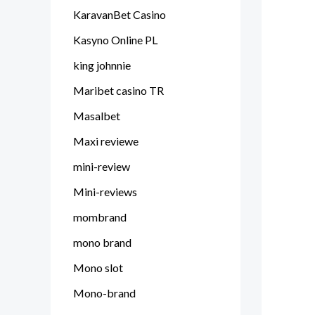
KaravanBet Casino
Kasyno Online PL
king johnnie
Maribet casino TR
Masalbet
Maxi reviewe
mini-review
Mini-reviews
mombrand
mono brand
Mono slot
Mono-brand