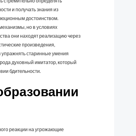
ь стремительно определять
ости и получать знания из
люционным достоинством.
еханизмы, но в условиях
тва они находят реализацию через
стические произведения,
м упражнять старинные умения
 рода духовный имитатор, который
вии бдительности.
 образовании
ного реакции на угрожающие