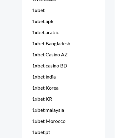
1xbet
1xbet apk
1xbet arabic
1xbet Bangladesh
1xbet Casino AZ
1xbet casino BD
1xbet india
1xbet Korea
1xbet KR
1xbet malaysia
1xbet Morocco
1xbet pt