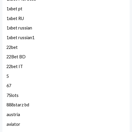
1xbet pt
1xbet RU
1xbet russian
1xbet russian1
22bet
22Bet BD
22bet IT
5
67
7Slots
888starz bd
austria
aviator