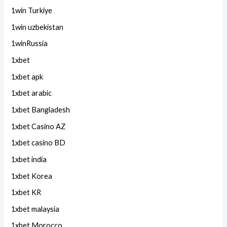
1win Turkiye
1win uzbekistan
1winRussia
1xbet
1xbet apk
1xbet arabic
1xbet Bangladesh
1xbet Casino AZ
1xbet casino BD
1xbet india
1xbet Korea
1xbet KR
1xbet malaysia
1xbet Morocco