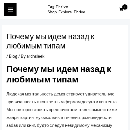
Skip
Post
S
MAIN
Tag Thrive
to
navigation
Shop. Explore. Thrive .
e
MENU
content
a
r
Почему мы идем назад к
c
любимым типам
h
f
/
Blog
/ By
archsleek
o
Почему мы идем назад к
r
любимым типам
:
Людская ментальность демонстрирует удивительную
привязанность к конкретным формам досуга и контента.
Мы повторно и опять предпочитаем те же самые и те же
жанры картин, музыкальные течения, разновидности
забав или книг, будто следуя невидимому механизму