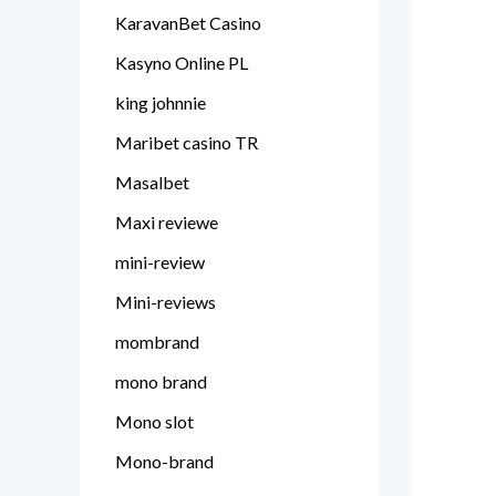
KaravanBet Casino
Kasyno Online PL
king johnnie
Maribet casino TR
Masalbet
Maxi reviewe
mini-review
Mini-reviews
mombrand
mono brand
Mono slot
Mono-brand