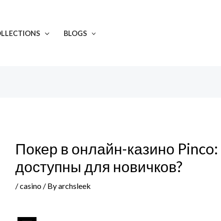
st
igation
LLECTIONS
BLOGS
Покер в онлайн-казино Pinco:
доступны для новичков?
/
casino
/ By
archsleek