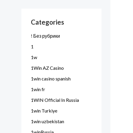
Categories
! Без рубрики
1
1w
1Win AZ Casino
1win casino spanish
1win fr
1WIN Official In Russia
1win Turkiye
1win uzbekistan
1winRussia