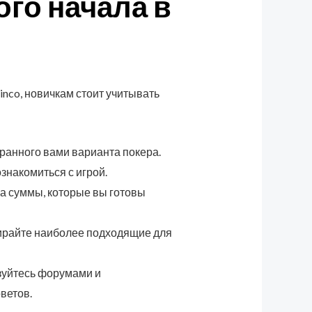
го начала в
inco, новичкам стоит учитывать
ранного вами варианта покера.
ознакомиться с игрой.
на суммы, которые вы готовы
бирайте наиболее подходящие для
зуйтесь форумами и
ветов.