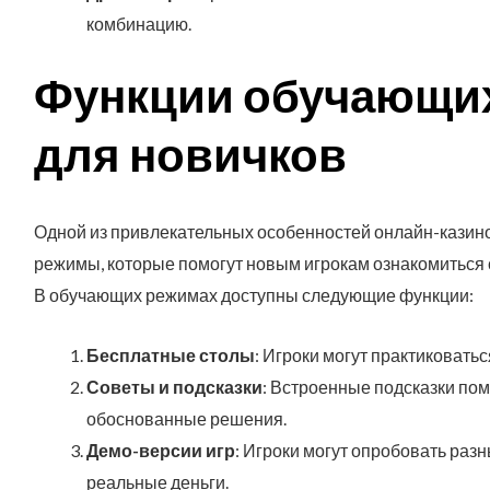
комбинацию.
Функции обучающи
для новичков
Одной из привлекательных особенностей онлайн-казин
режимы, которые помогут новым игрокам ознакомиться 
В обучающих режимах доступны следующие функции:
Бесплатные столы
: Игроки могут практиковатьс
Советы и подсказки
: Встроенные подсказки по
обоснованные решения.
Демо-версии игр
: Игроки могут опробовать раз
реальные деньги.