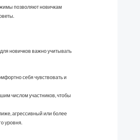
ежимы позволяют новичкам
оветы.
 для новичков важно учитывать
комфортно себя чувствовать и
ьшим числом участников, чтобы
ближе, агрессивный или более
о уровня.