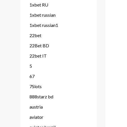
1xbet RU
1xbet russian
1xbet russian1
22bet
22Bet BD
22bet IT
5
67
7Slots
888starz bd
austria
aviator