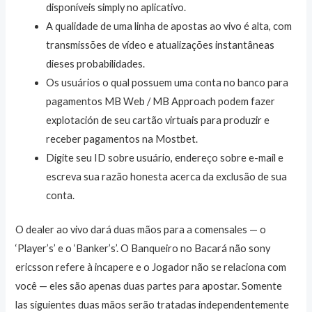
disponíveis simply no aplicativo.
A qualidade de uma linha de apostas ao vivo é alta, com
transmissões de vídeo e atualizações instantâneas
dieses probabilidades.
Os usuários o qual possuem uma conta no banco para
pagamentos MB Web / MB Approach podem fazer
explotación de seu cartão virtuais para produzir e
receber pagamentos na Mostbet.
Digite seu ID sobre usuário, endereço sobre e-mail e
escreva sua razão honesta acerca da exclusão de sua
conta.
O dealer ao vivo dará duas mãos para a comensales — o
‘Player’s’ e o ‘Banker’s’. O Banqueiro no Bacará não sony
ericsson refere à incapere e o Jogador não se relaciona com
você — eles são apenas duas partes para apostar. Somente
las siguientes duas mãos serão tratadas independentemente