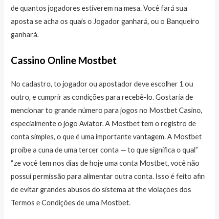
de quantos jogadores estiverem na mesa. Você fará sua
aposta se acha os quais o Jogador ganhará, ou o Banqueiro
ganhará.
Cassino Online Mostbet
No cadastro, to jogador ou apostador deve escolher 1 ou
outro, e cumprir as condições para recebê-lo. Gostaria de
mencionar to grande número para jogos no Mostbet Casino,
especialmente o jogo Aviator. A Mostbet tem o registro de
conta simples, o que é uma importante vantagem. A Mostbet
proíbe a cuna de uma tercer conta — to que significa o qual”
“ze você tem nos dias de hoje uma conta Mostbet, você não
possui permissão para alimentar outra conta. Isso é feito afin
de evitar grandes abusos do sistema at the violações dos
Termos e Condições de uma Mostbet.