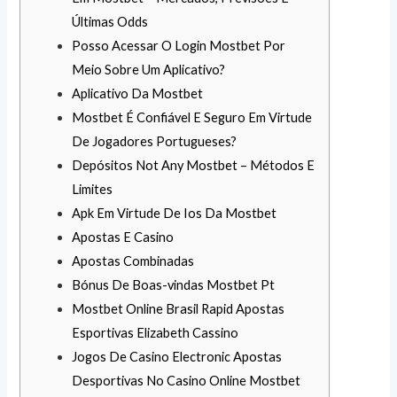
Últimas Odds
Posso Acessar O Login Mostbet Por
Meio Sobre Um Aplicativo?
Aplicativo Da Mostbet
Mostbet É Confiável E Seguro Em Virtude
De Jogadores Portugueses?
Depósitos Not Any Mostbet – Métodos E
Limites
Apk Em Virtude De Ios Da Mostbet
Apostas E Casino
Apostas Combinadas
Bónus De Boas-vindas Mostbet Pt
Mostbet Online Brasil Rapid Apostas
Esportivas Elizabeth Cassino
Jogos De Casino Electronic Apostas
Desportivas No Casino Online Mostbet