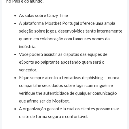
no País e do mundo.
As salas sobre Crazy Time
A plataforma Mostbet Portugal oferece uma ampla
seleção sobre jogos, desenvolvidos tanto internamente
quanto em colaboração com fameuses nomes da
indústria.
Você poderá assistir as disputas das equipes de
eSports ao palpitante apostando quem será o
vencedor.
Fique sempre atento a tentativas de phishing — nunca
compartilhe seus dados sobre login com ninguém e
verifique the autenticidade de qualquer comunicação
que afirme ser do Mostbet.
A organização garante la cual os clientes possam usar
o site de forma segura e confortável.