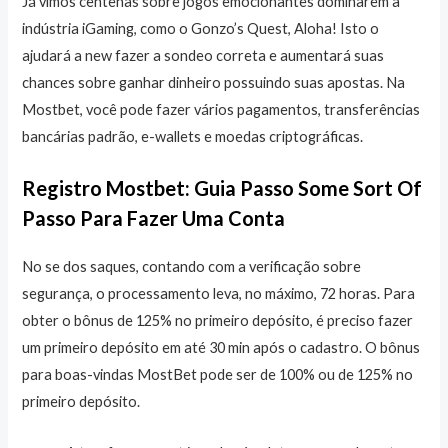
Já vimos centenas sobre jogos emocionantes dominarem a
indústria iGaming, como o Gonzo’s Quest, Aloha! Isto o
ajudará a new fazer a sondeo correta e aumentará suas
chances sobre ganhar dinheiro possuindo suas apostas. Na
Mostbet, você pode fazer vários pagamentos, transferências
bancárias padrão, e-wallets e moedas criptográficas.
Registro Mostbet: Guia Passo Some Sort Of
Passo Para Fazer Uma Conta
No se dos saques, contando com a verificação sobre
segurança, o processamento leva, no máximo, 72 horas. Para
obter o bônus de 125% no primeiro depósito, é preciso fazer
um primeiro depósito em até 30 min após o cadastro. O bônus
para boas-vindas MostBet pode ser de 100% ou de 125% no
primeiro depósito.