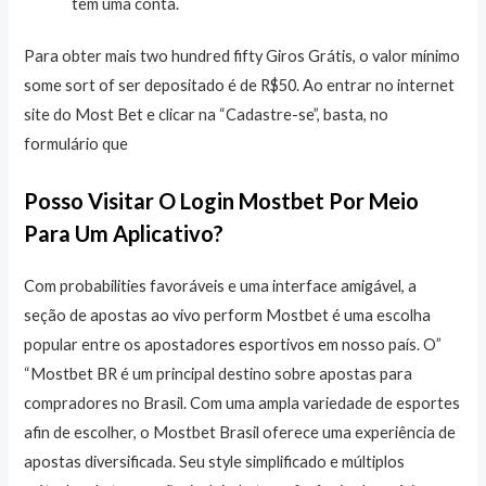
tem uma conta.
Para obter mais two hundred fifty Giros Grátis, o valor mínimo
some sort of ser depositado é de R$50. Ao entrar no internet
site do Most Bet e clicar na “Cadastre-se”, basta, no
formulário que
Posso Visitar O Login Mostbet Por Meio
Para Um Aplicativo?
Com probabilities favoráveis e uma interface amigável, a
seção de apostas ao vivo perform Mostbet é uma escolha
popular entre os apostadores esportivos em nosso país. O”
“Mostbet BR é um principal destino sobre apostas para
compradores no Brasil. Com uma ampla variedade de esportes
afin de escolher, o Mostbet Brasil oferece uma experiência de
apostas diversificada. Seu style simplificado e múltiplos