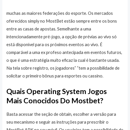
muchas as maiores federações do esporte. Os mercados
oferecidos simply no MostBet estão sempre entre os bons
entre as casas de apostas. Semelhante a uma
intencionadamente pré-jogo, a opção de prévias ao vivo só
está disponível para os próximos eventos ao vivo. É
comparável a uma ex profeso antecipada em eventos futuros,
o que é uma estratégia muito eficaz la cual é bastante usada.
Na tela sobre registro, os jogadores” “tem a possibilidade de
solicitar o primeiro bônus para esportes ou cassino.
Quais Operating System Jogos
Mais Conocidos Do Mostbet?
Basta acessar the seção de obtain, escolher a versão para
seu mecanismo e seguir as instruções para prescribir o
MostBet APK no seu móvil. Os usuários tem a possibilidade de