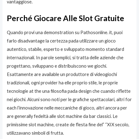
vantaggiose.
Perché Giocare Alle Slot Gratuite
Quando provi una demonstration su Pathosonline. it, puoi
farlo disadvantage la certezza pada utilizzare un gioco
autentico, stabile, esperto e sviluppato momento standard
internazionali. In parole semplici, si tratta delle aziende che
progettano, sviluppano e distribuiscono we giochi.
Esattamente are available un produttore di videogiochi
tradizionali, ogni provider ha elle proprio stile, le proprie
tecnologie at the una filosofia pada design che cuando riflette
nei giochi. Alcuni sono noti per le grafiche spettacolari, altri for
each l’innovazione nelle meccaniche di gioco, altri ancora per
are generally fedeltà alle slot machine da bar classici. Le
primissime slot machine, create de flesta fine del” “XIX secolo,
utilizzavano simboli di frutta.