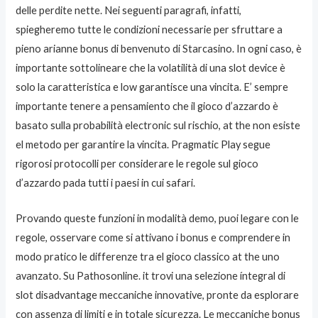
delle perdite nette. Nei seguenti paragrafi, infatti,
spiegheremo tutte le condizioni necessarie per sfruttare a
pieno arianne bonus di benvenuto di Starcasino. In ogni caso, è
importante sottolineare che la volatilità di una slot device è
solo la caratteristica e low garantisce una vincita. E’ sempre
importante tenere a pensamiento che il gioco d’azzardo è
basato sulla probabilità electronic sul rischio, at the non esiste
el metodo per garantire la vincita. Pragmatic Play segue
rigorosi protocolli per considerare le regole sul gioco
d’azzardo pada tutti i paesi in cui safari.
Provando queste funzioni in modalità demo, puoi legare con le
regole, osservare come si attivano i bonus e comprendere in
modo pratico le differenze tra el gioco classico at the uno
avanzato. Su Pathosonline. it trovi una selezione íntegral di
slot disadvantage meccaniche innovative, pronte da esplorare
con assenza di limiti e in totale sicurezza. Le meccaniche bonus