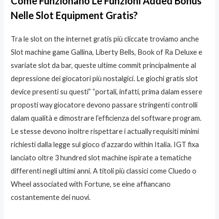
Come Funzionano Le Funzioni Added Bonus
Nelle Slot Equipment Gratis?
Tra le slot on the internet gratis più cliccate troviamo anche
Slot machine game Gallina, Liberty Bells, Book of Ra Deluxe e
svariate slot da bar, queste ultime commit principalmente al
depressione dei giocatori più nostalgici. Le giochi gratis slot
device presenti su questi” “portali, infatti, prima dalam essere
proposti way giocatore devono passare stringenti controlli
dalam qualità e dimostrare l’efficienza del software program.
Le stesse devono inoltre rispettare i actually requisiti minimi
richiesti dalla legge sul gioco d’azzardo within Italia. IGT fixa
lanciato oltre 3 hundred slot machine ispirate a tematiche
differenti negli ultimi anni. A titoli più classici come Cluedo o
Wheel associated with Fortune, se eine affiancano
costantemente dei nuovi.