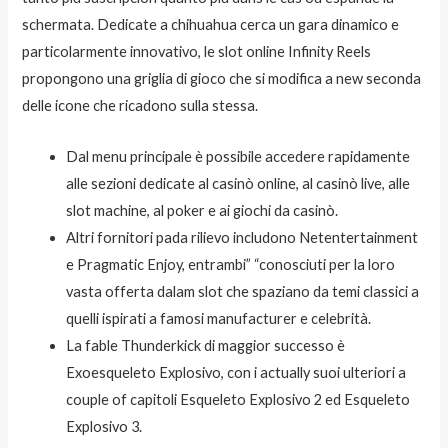
schermata. Dedicate a chihuahua cerca un gara dinamico e
particolarmente innovativo, le slot online Infinity Reels
propongono una griglia di gioco che si modifica a new seconda
delle icone che ricadono sulla stessa.
Dal menu principale è possibile accedere rapidamente
alle sezioni dedicate al casinò online, al casinò live, alle
slot machine, al poker e ai giochi da casinò.
Altri fornitori pada rilievo includono Netentertainment
e Pragmatic Enjoy, entrambi” “conosciuti per la loro
vasta offerta dalam slot che spaziano da temi classici a
quelli ispirati a famosi manufacturer e celebrità.
La fable Thunderkick di maggior successo è
Exoesqueleto Explosivo, con i actually suoi ulteriori a
couple of capitoli Esqueleto Explosivo 2 ed Esqueleto
Explosivo 3.