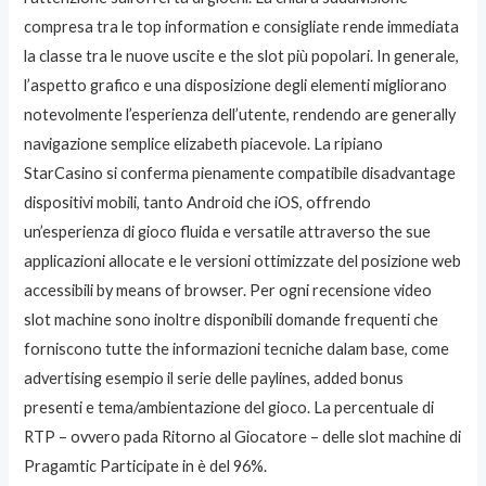
compresa tra le top information e consigliate rende immediata
la classe tra le nuove uscite e the slot più popolari. In generale,
l’aspetto grafico e una disposizione degli elementi migliorano
notevolmente l’esperienza dell’utente, rendendo are generally
navigazione semplice elizabeth piacevole. La ripiano
StarCasino si conferma pienamente compatibile disadvantage
dispositivi mobili, tanto Android che iOS, offrendo
un’esperienza di gioco fluida e versatile attraverso the sue
applicazioni allocate e le versioni ottimizzate del posizione web
accessibili by means of browser. Per ogni recensione video
slot machine sono inoltre disponibili domande frequenti che
forniscono tutte the informazioni tecniche dalam base, come
advertising esempio il serie delle paylines, added bonus
presenti e tema/ambientazione del gioco. La percentuale di
RTP – ovvero pada Ritorno al Giocatore – delle slot machine di
Pragamtic Participate in è del 96%.