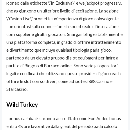
idoneo dalle etichette \”In Esclusiva\” e we jackpot progressivi,
che aggiungono un ulteriore livello di eccitazione. La sezione
\”Casino Live\” promette un’esperienza di gioco coinvolgente,
con un’enfasi sulla connessione in speed reale e l’interazione
con i supplier e gli altri giocatori. Snai gambling establishment è
una piattaforma completa, in grado di offrire intrattenimento
e divertimento que incluye qualsiasi tipologia pada gioco,
partendo da un elevato gruppo di slot equipment per finire a
partite di Bingo o di Burraco online. Sono varie gli operatori
legali e certificati che utilizzano questo provider di gioco each
offrire le slot con soldi veri, come ad ipotesi 888 Casino e
Starcasino.
Wild Turkey
I bonus cashback saranno accreditati come Fun Added bonus
entro 48 ore lavorative dalla great del periodo pada calcolo