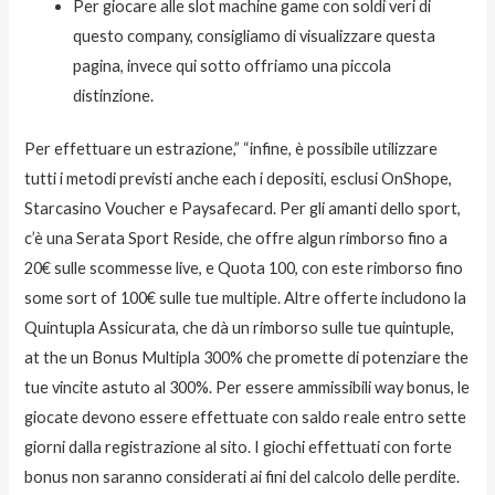
Per giocare alle slot machine game con soldi veri di
questo company, consigliamo di visualizzare questa
pagina, invece qui sotto offriamo una piccola
distinzione.
Per effettuare un estrazione,” “infine, è possibile utilizzare
tutti i metodi previsti anche each i depositi, esclusi OnShope,
Starcasino Voucher e Paysafecard. Per gli amanti dello sport,
c’è una Serata Sport Reside, che offre algun rimborso fino a
20€ sulle scommesse live, e Quota 100, con este rimborso fino
some sort of 100€ sulle tue multiple. Altre offerte includono la
Quintupla Assicurata, che dà un rimborso sulle tue quintuple,
at the un Bonus Multipla 300% che promette di potenziare the
tue vincite astuto al 300%. Per essere ammissibili way bonus, le
giocate devono essere effettuate con saldo reale entro sette
giorni dalla registrazione al sito. I giochi effettuati con forte
bonus non saranno considerati ai fini del calcolo delle perdite.