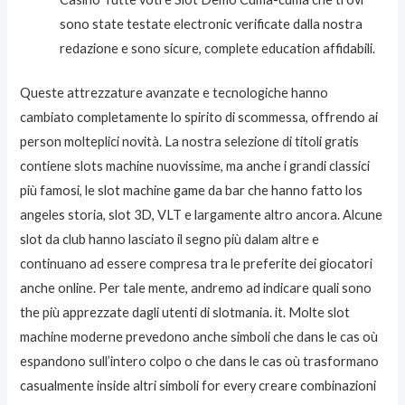
sono state testate electronic verificate dalla nostra
redazione e sono sicure, complete education affidabili.
Queste attrezzature avanzate e tecnologiche hanno
cambiato completamente lo spirito di scommessa, offrendo ai
person molteplici novità. La nostra selezione di titoli gratis
contiene slots machine nuovissime, ma anche i grandi classici
più famosi, le slot machine game da bar che hanno fatto los
angeles storia, slot 3D, VLT e largamente altro ancora. Alcune
slot da club hanno lasciato il segno più dalam altre e
continuano ad essere compresa tra le preferite dei giocatori
anche online. Per tale mente, andremo ad indicare quali sono
the più apprezzate dagli utenti di slotmania. it. Molte slot
machine moderne prevedono anche simboli che dans le cas où
espandono sull’intero colpo o che dans le cas où trasformano
casualmente inside altri simboli for every creare combinazioni