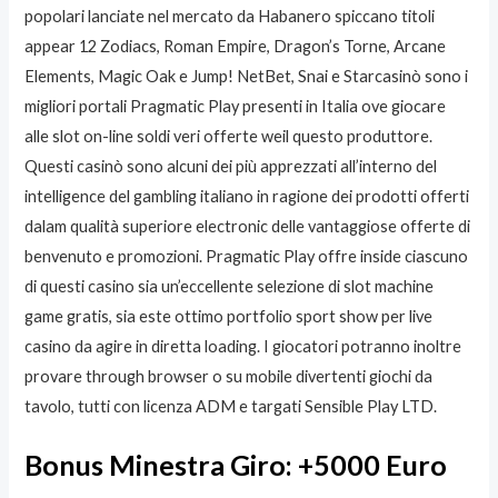
popolari lanciate nel mercato da Habanero spiccano titoli
appear 12 Zodiacs, Roman Empire, Dragon’s Torne, Arcane
Elements, Magic Oak e Jump! NetBet, Snai e Starcasinò sono i
migliori portali Pragmatic Play presenti in Italia ove giocare
alle slot on-line soldi veri offerte weil questo produttore.
Questi casinò sono alcuni dei più apprezzati all’interno del
intelligence del gambling italiano in ragione dei prodotti offerti
dalam qualità superiore electronic delle vantaggiose offerte di
benvenuto e promozioni. Pragmatic Play offre inside ciascuno
di questi casino sia un’eccellente selezione di slot machine
game gratis, sia este ottimo portfolio sport show per live
casino da agire in diretta loading. I giocatori potranno inoltre
provare through browser o su mobile divertenti giochi da
tavolo, tutti con licenza ADM e targati Sensible Play LTD.
Bonus Minestra Giro: +5000 Euro