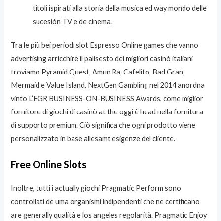
titoli ispirati alla storia della musica ed way mondo delle
sucesión TV e de cinema.
Tra le più bei periodi slot Espresso Online games che vanno
advertising arricchire il palisesto dei migliori casinò italiani
troviamo Pyramid Quest, Amun Ra, Cafelito, Bad Gran,
Mermaid e Value Island. NextGen Gambling nel 2014 anordna
vinto L’EGR BUSINESS-ON-BUSINESS Awards, come miglior
fornitore di giochi di casinò at the oggi è head nella fornitura
di supporto premium. Ciò significa che ogni prodotto viene
personalizzato in base allesamt esigenze del cliente.
Free Online Slots
Inoltre, tutti i actually giochi Pragmatic Perform sono
controllati de uma organismi indipendenti che ne certificano
are generally qualità e los angeles regolarità. Pragmatic Enjoy