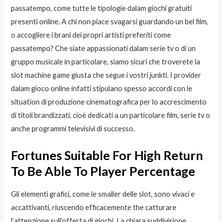
passatempo, come tutte le tipologie dalam giochi gratuiti
presenti online. A chi non piace svagarsi guardando un bel film,
o accogliere i brani dei propri artisti preferiti come
passatempo? Che siate appassionati dalam serie tv o di un
gruppo musicale in particolare, siamo sicuri che troverete la
slot machine game giusta che segue i vostri junkti. I provider
dalam gioco online infatti stipulano spesso accordi con le
situation di produzione cinematografica per lo accrescimento
di titoli brandizzati, cioè dedicati a un particolare film, serie tv o
anche programmi televisivi di successo.
Fortunes Suitable For High Return
To Be Able To Player Percentage
Gli elementi grafici, come le smaller delle slot, sono vivaci e
accattivanti, riuscendo efficacemente the catturare
l’attenzione sull’offerta di giochi. La chiara suddivisione