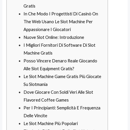
Gratis
In Che Modo I Progettisti Di Casinò On
The Web Usano Le Slot Machine Per
Appassionare I Giocatori
Nuove Slot Online: Introduzione
I Migliori Fornitori Di Software Di Slot
Machine Gratis
Posso Vincere Denaro Reale Giocando
Alle Slot Equipment Gratis?
Le Slot Machine Game Gratis Più Giocate
Su Slotmania
Dove Giocare Con Soldi Veri Alle Slot
Flavored Coffee Games
Per I Principianti: Semplicità E Frequenza
Delle Vincite
Le Slot Machine Più Popolari