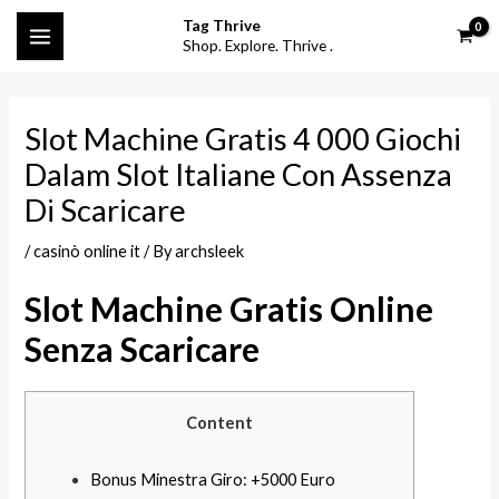
Skip
Post
S
MAIN
Tag Thrive
to
navigation
Shop. Explore. Thrive .
e
MENU
content
a
r
Slot Machine Gratis 4 000 Giochi
c
Dalam Slot Italiane Con Assenza
h
Di Scaricare
f
o
/
casinò online it
/ By
archsleek
r
Slot Machine Gratis Online
:
Senza Scaricare
Content
Bonus Minestra Giro: +5000 Euro