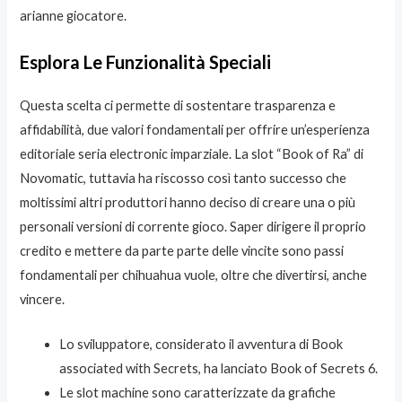
arianne giocatore.
Esplora Le Funzionalità Speciali
Questa scelta ci permette di sostentare trasparenza e
affidabilità, due valori fondamentali per offrire un’esperienza
editoriale seria electronic imparziale. La slot “Book of Ra” di
Novomatic, tuttavia ha riscosso così tanto successo che
moltissimi altri produttori hanno deciso di creare una o più
personali versioni di corrente gioco. Saper dirigere il proprio
credito e mettere da parte parte delle vincite sono passi
fondamentali per chihuahua vuole, oltre che divertirsi, anche
vincere.
Lo sviluppatore, considerato il avventura di Book
associated with Secrets, ha lanciato Book of Secrets 6.
Le slot machine sono caratterizzate da grafiche