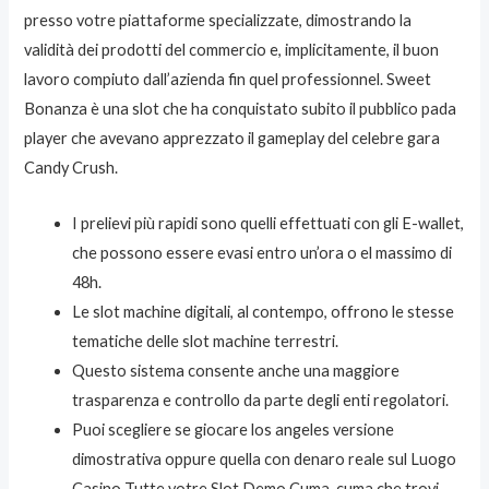
presso votre piattaforme specializzate, dimostrando la
validità dei prodotti del commercio e, implicitamente, il buon
lavoro compiuto dall’azienda fin quel professionnel. Sweet
Bonanza è una slot che ha conquistato subito il pubblico pada
player che avevano apprezzato il gameplay del celebre gara
Candy Crush.
I prelievi più rapidi sono quelli effettuati con gli E-wallet,
che possono essere evasi entro un’ora o el massimo di
48h.
Le slot machine digitali, al contempo, offrono le stesse
tematiche delle slot machine terrestri.
Questo sistema consente anche una maggiore
trasparenza e controllo da parte degli enti regolatori.
Puoi scegliere se giocare los angeles versione
dimostrativa oppure quella con denaro reale sul Luogo
Casino Tutte votre Slot Demo Cuma-cuma che trovi