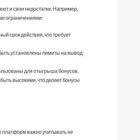
еют и свои недостатки. Например,
ми ограничениями:
ый срок действия, что требует
 быть установлены лимиты на вывод
пользованы для отыгрыша бонусов.
быть высокими, что делает бонусы
ых платформ важно учитывать не