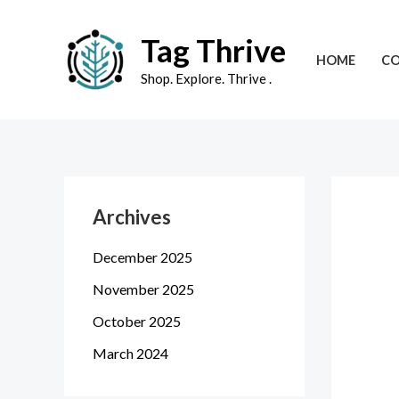
Skip
Po
S
to
nav
Tag Thrive
e
HOME
CO
content
a
Shop. Explore. Thrive .
r
c
h
f
o
Archives
r
December 2025
:
November 2025
October 2025
March 2024