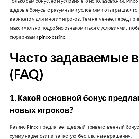
только сам бонус, но и условия его использования. Pinc
щедрые бонусы с разумными условиями отыгрыша, что 
вариантом для многих игроков. Тем не менее, перед п
максимально подробно ознакомиться с условиями, чтоб
сюрпризами
pinco casino
.
Часто задаваемые 
(FAQ)
1. Какой основной бонус предлаг
новых игроков?
Казино Pinco предлагает щедрый приветственный бонус
сумму на депозит и, зачастую, бесплатные вращения.