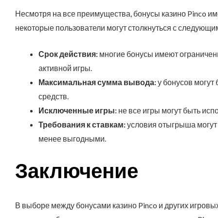
Несмотря на все преимущества, бонусы казино Pinco им
некоторые пользователи могут столкнуться с следующи
Срок действия:
многие бонусы имеют ограниченн
активной игры.
Максимальная сумма вывода:
у бонусов могут
средств.
Исключенные игры:
не все игры могут быть ис
Требования к ставкам:
условия отыгрыша могут 
менее выгодными.
Заключение
В выборе между бонусами казино Pinco и других игров