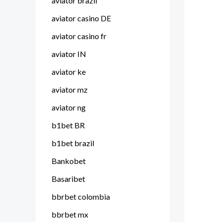
aviator brazil
aviator casino DE
aviator casino fr
aviator IN
aviator ke
aviator mz
aviator ng
b1bet BR
b1bet brazil
Bankobet
Basaribet
bbrbet colombia
bbrbet mx