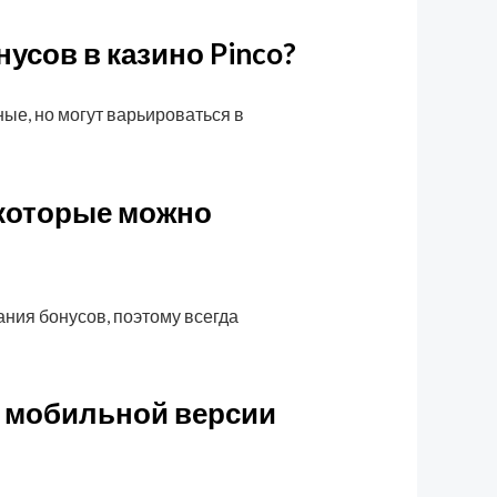
усов в казино Pinco?
ые, но могут варьироваться в
, которые можно
ания бонусов, поэтому всегда
а мобильной версии