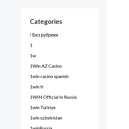
Categories
! Без рубрики
1
1w
1Win AZ Casino
1win casino spanish
1win fr
1WIN Official In Russia
1win Turkiye
1win uzbekistan
1winRussia