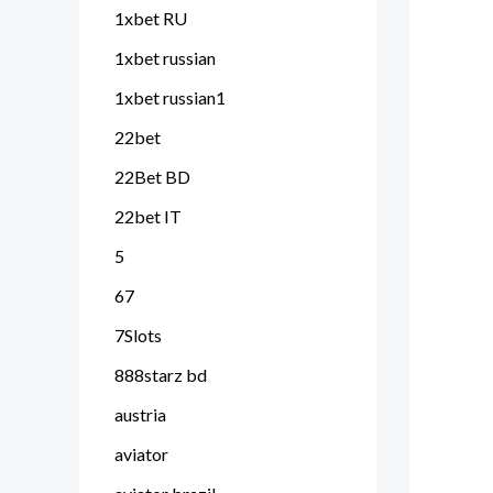
1xbet RU
1xbet russian
1xbet russian1
22bet
22Bet BD
22bet IT
5
67
7Slots
888starz bd
austria
aviator