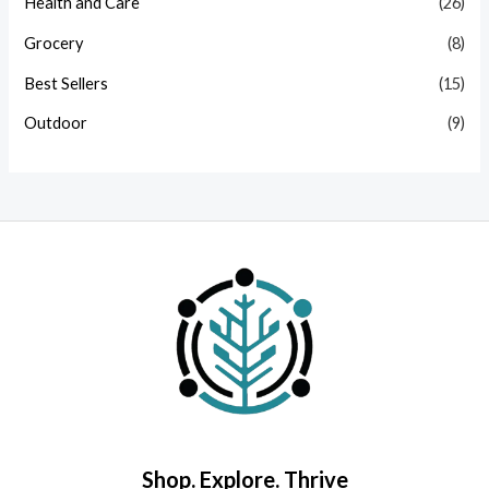
Health and Care
(26)
Grocery
(8)
Best Sellers
(15)
Outdoor
(9)
Shop. Explore. Thrive