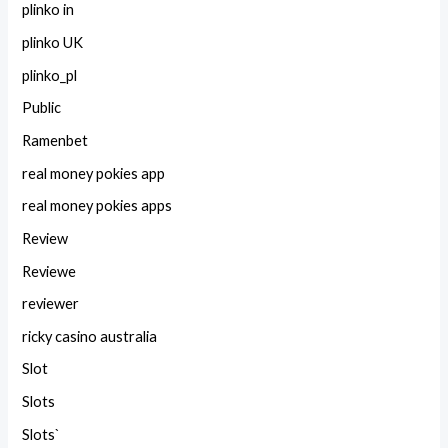
plinko in
plinko UK
plinko_pl
Public
Ramenbet
real money pokies app
real money pokies apps
Review
Reviewe
reviewer
ricky casino australia
Slot
Slots
Slots`