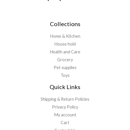
Collections
Home & Kitchen
House hold
Health and Care
Grocery
Pet supplies
Toys
Quick Links
Shipping & Return Policies
Privacy Policy
My account
Cart