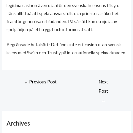
legitima casinon även utanför den svenska licensens tillsyn.
Tänk alltid på att spela ansvarsfullt och prioritera säkerhet
framför generösa erbjudanden. På så sätt kan du njuta av
spelglädjen på ett tryggt och informerat sätt.
Begränsade betalsätt: Det finns inte ett casino utan svensk
licens med Swish och Trustly på internationella spelmarknaden.
←
Previous Post
Next
Post
→
Archives