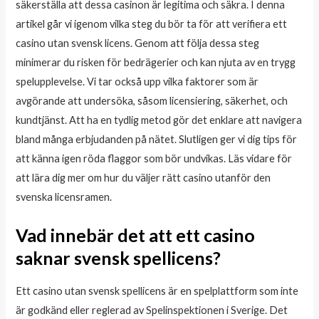
säkerställa att dessa casinon är legitima och säkra. I denna
artikel går vi igenom vilka steg du bör ta för att verifiera ett
casino utan svensk licens. Genom att följa dessa steg
minimerar du risken för bedrägerier och kan njuta av en trygg
spelupplevelse. Vi tar också upp vilka faktorer som är
avgörande att undersöka, såsom licensiering, säkerhet, och
kundtjänst. Att ha en tydlig metod gör det enklare att navigera
bland många erbjudanden på nätet. Slutligen ger vi dig tips för
att känna igen röda flaggor som bör undvikas. Läs vidare för
att lära dig mer om hur du väljer rätt casino utanför den
svenska licensramen.
Vad innebär det att ett casino
saknar svensk spellicens?
Ett casino utan svensk spellicens är en spelplattform som inte
är godkänd eller reglerad av Spelinspektionen i Sverige. Det