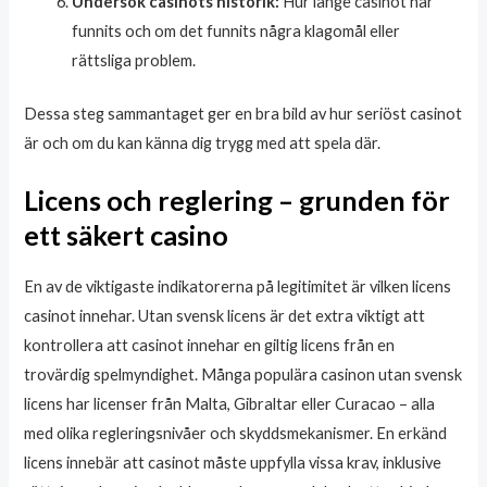
Undersök casinots historik:
Hur länge casinot har
funnits och om det funnits några klagomål eller
rättsliga problem.
Dessa steg sammantaget ger en bra bild av hur seriöst casinot
är och om du kan känna dig trygg med att spela där.
Licens och reglering – grunden för
ett säkert casino
En av de viktigaste indikatorerna på legitimitet är vilken licens
casinot innehar. Utan svensk licens är det extra viktigt att
kontrollera att casinot innehar en giltig licens från en
trovärdig spelmyndighet. Många populära casinon utan svensk
licens har licenser från Malta, Gibraltar eller Curacao – alla
med olika regleringsnivåer och skyddsmekanismer. En erkänd
licens innebär att casinot måste uppfylla vissa krav, inklusive