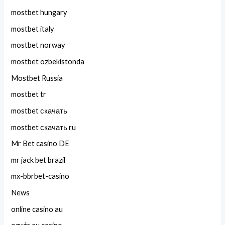
mostbet hungary
mostbet italy
mostbet norway
mostbet ozbekistonda
Mostbet Russia
mostbet tr
mostbet скачать
mostbet скачать ru
Mr Bet casino DE
mr jack bet brazil
mx-bbrbet-casino
News
online casino au