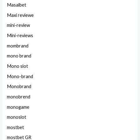
Masalbet
Maxi reviewe
mini-review
Mini-reviews
mombrand
mono brand
Mono slot
Mono-brand
Monobrand
monobrend
monogame
monoslot
mostbet
mostbet GR