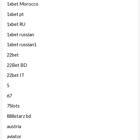
1xbet Morocco
1xbet pt
1xbet RU
1xbet russian
1xbet russian1
22bet
22Bet BD
22bet IT
5
67
7Slots
888starz bd
austria
aviator