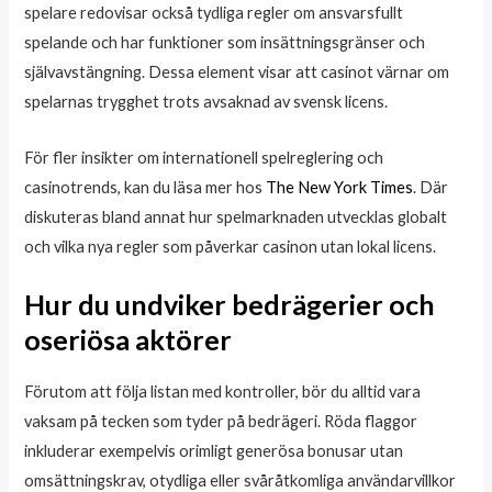
spelare redovisar också tydliga regler om ansvarsfullt
spelande och har funktioner som insättningsgränser och
självavstängning. Dessa element visar att casinot värnar om
spelarnas trygghet trots avsaknad av svensk licens.
För fler insikter om internationell spelreglering och
casinotrends, kan du läsa mer hos
The New York Times
. Där
diskuteras bland annat hur spelmarknaden utvecklas globalt
och vilka nya regler som påverkar casinon utan lokal licens.
Hur du undviker bedrägerier och
oseriösa aktörer
Förutom att följa listan med kontroller, bör du alltid vara
vaksam på tecken som tyder på bedrägeri. Röda flaggor
inkluderar exempelvis orimligt generösa bonusar utan
omsättningskrav, otydliga eller svåråtkomliga användarvillkor