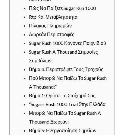
Πώς Να Παίξετε Sugar Run 1000
Rtp Και Μεταβλητότητα
Πίνακας Πληρωμών
Δωρεάν Περιστροφές
Sugar Rush 1000 Κανόνες Παιχνιδιού
Sugar Rush A Thousand Σημασίες
Συμβόλων
Βήμα 3: Περιστρέψτε Τους Τροχούς
Πού Μπορώ Να Παίξω Το Sugar Rush
A Thousand;”
Βήμα 1: Ορίστε Το Στοίχημά Σας
“Sugars Rush 1000 Trial Στην Ελλάδα
Μπορώ Να Παίξω Το Sugar Rush A
Thousand Δωρεάν;
Βήμα 5: Ενεργοποίηση Σημείων