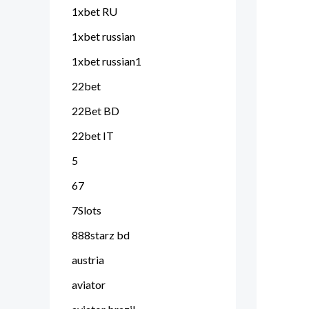
1xbet RU
1xbet russian
1xbet russian1
22bet
22Bet BD
22bet IT
5
67
7Slots
888starz bd
austria
aviator