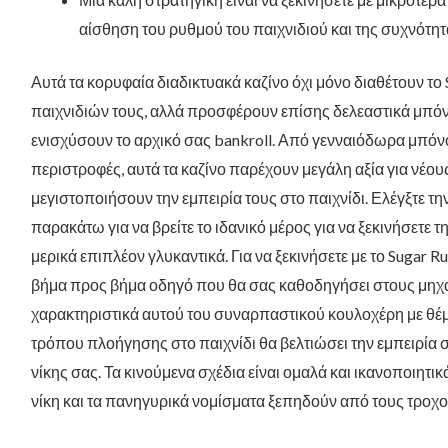
αίσθηση του ρυθμού του παιχνιδιού και της συχνότ
Αυτά τα κορυφαία διαδικτυακά καζίνο όχι μόνο διαθέτουν το 
παιχνιδιών τους, αλλά προσφέρουν επίσης δελεαστικά μπό
ενισχύσουν το αρχικό σας bankroll. Από γενναιόδωρα μπό
περιστροφές, αυτά τα καζίνο παρέχουν μεγάλη αξία για νέου
μεγιστοποιήσουν την εμπειρία τους στο παιχνίδι. Ελέγξτε τη
παρακάτω για να βρείτε το ιδανικό μέρος για να ξεκινήσετε τ
μερικά επιπλέον γλυκαντικά. Για να ξεκινήσετε με το Sugar 
βήμα προς βήμα οδηγό που θα σας καθοδηγήσει στους μηχαν
χαρακτηριστικά αυτού του συναρπαστικού κουλοχέρη με θέμ
τρόπου πλοήγησης στο παιχνίδι θα βελτιώσει την εμπειρία σ
νίκης σας. Τα κινούμενα σχέδια είναι ομαλά και ικανοποιητικά
νίκη και τα πανηγυρικά νομίσματα ξεπηδούν από τους τροχ