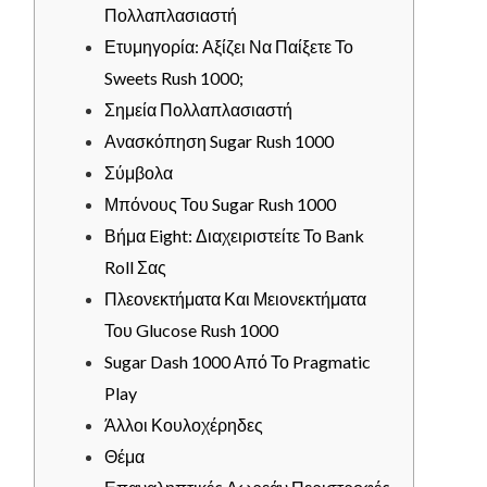
Πολλαπλασιαστή
Ετυμηγορία: Αξίζει Να Παίξετε Το
Sweets Rush 1000;
Σημεία Πολλαπλασιαστή
Ανασκόπηση Sugar Rush 1000
Σύμβολα
Μπόνους Του Sugar Rush 1000
Βήμα Eight: Διαχειριστείτε Το Bank
Roll Σας
Πλεονεκτήματα Και Μειονεκτήματα
Του Glucose Rush 1000
Sugar Dash 1000 Από Το Pragmatic
Play
Άλλοι Κουλοχέρηδες
Θέμα