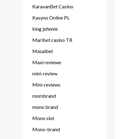
KaravanBet Casino
Kasyno Online PL
king johnnie
Maribet casino TR
Masalbet
Maxi reviewe
mini-review
Mini-reviews
mombrand
mono brand
Mono slot
Mono-brand