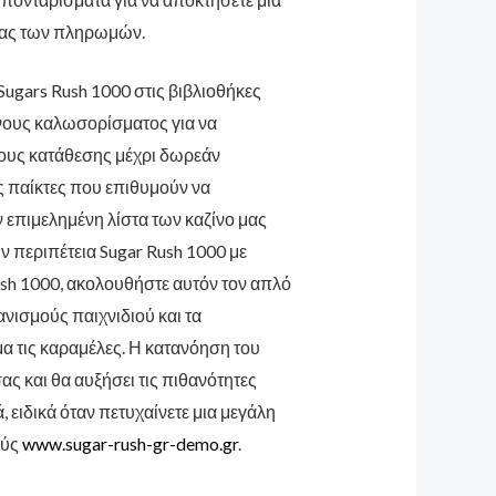
ητας των πληρωμών.
Sugars Rush 1000 στις βιβλιοθήκες
νους καλωσορίσματος για να
νους κατάθεσης μέχρι δωρεάν
ς παίκτες που επιθυμούν να
ν επιμελημένη λίστα των καζίνο μας
ην περιπέτεια Sugar Rush 1000 με
Rush 1000, ακολουθήστε αυτόν τον απλό
ισμούς παιχνιδιού και τα
α τις καραμέλες. Η κατανόηση του
ας και θα αυξήσει τις πιθανότητες
, ειδικά όταν πετυχαίνετε μια μεγάλη
ούς
www.sugar-rush-gr-demo.gr
.