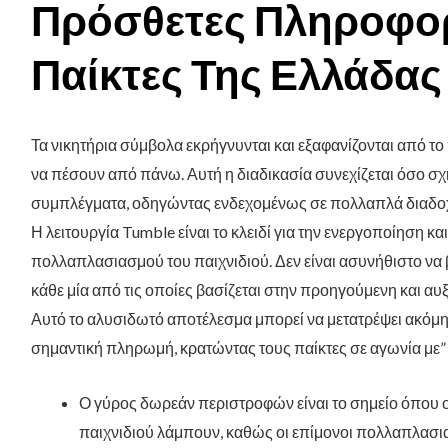
Πρόσθετες Πληροφορ
Παίκτες Της Ελλάδας
Τα νικητήρια σύμβολα εκρήγνυνται και εξαφανίζονται από τ
να πέσουν από πάνω. Αυτή η διαδικασία συνεχίζεται όσο σχ
συμπλέγματα, οδηγώντας ενδεχομένως σε πολλαπλά διαδοχ
Η λειτουργία Tumble είναι το κλειδί για την ενεργοποίηση κ
πολλαπλασιασμού του παιχνιδιού. Δεν είναι ασυνήθιστο να 
κάθε μία από τις οποίες βασίζεται στην προηγούμενη και αυ
Αυτό το αλυσιδωτό αποτέλεσμα μπορεί να μετατρέψει ακόμη 
σημαντική πληρωμή, κρατώντας τους παίκτες σε αγωνία με”
Ο γύρος δωρεάν περιστροφών είναι το σημείο όπου ο
παιχνιδιού λάμπουν, καθώς οι επίμονοι πολλαπλασι