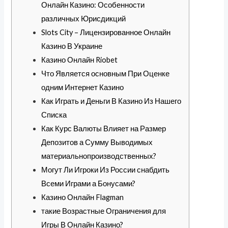
Онлайн Казино: Особенности
различных Юрисдикций
Slots City – Лицензированное Онлайн
Казино В Украине
Казино Онлайн Riobet
Что Является основным При Оценке
одним Интернет Казино
Как Играть и Деньги В Казино Из Нашего
Списка
Как Курс Валюты Влияет на Размер
Депозитов а Сумму Выводимых
материальнопроизводственных?
Могут Ли Игроки Из России снабдить
Всеми Играми а Бонусами?
Казино Онлайн Flagman
такие Возрастные Ограничения для
Игры В Онлайн Казино?