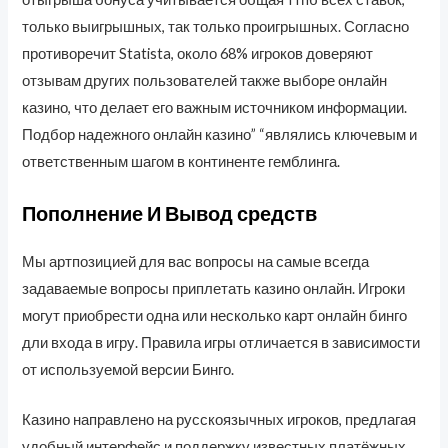
только выигрышных, так только проигрышных. Согласно
противоречит Statista, около 68% игроков доверяют
отзывам других пользователей также выборе онлайн
казино, что делает его важным источником информации.
Подбор надежного онлайн казино” “являлись ключевым и
ответственным шагом в континенте гемблинга.
Пополнение И Вывод средств
Мы артпозицией для вас вопросы на самые всегда
задаваемые вопросы приплетать казино онлайн. Игроки
могут приобрести одна или несколько карт онлайн бинго
дли входа в игру. Правила игры отличается в зависимости
от используемой версии Бинго.
Казино направлено на русскоязычных игроков, предлагая
удобный интерфейс и поддержку известных платёжных