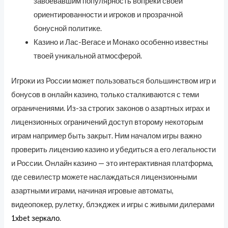
завоевавшим популярность вопреки своей
ориентированности и игроков и прозрачной
бонусной политике.
Казино и Лас-Вегасе и Монако особенно известны
твоей уникальной атмосферой.
Игроки из России может пользоваться большинством игр и
бонусов в онлайн казино, только сталкиваются с теми
ограничениями. Из-за строгих законов о азартных играх и
лицензионных ограничений доступ второму некоторым
играм например быть закрыт. Ним началом игры важно
проверить лицензию казино и убедиться а его легальности
и России. Онлайн казино — это интерактивная платформа,
где севилестр можете наслаждаться лицензионными
азартными играми, начиная игровые автоматы,
видеопокер, рулетку, блэкджек и игры с живыми дилерами
1xbet зеркало
.