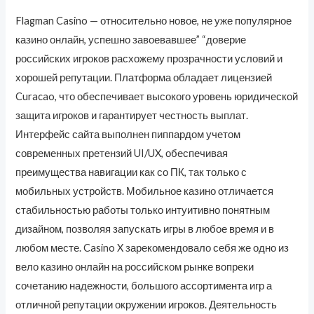
Flagman Casino — относительно новое, не уже популярное
казино онлайн, успешно завоевавшее” “доверие
российских игроков расхожему прозрачности условий и
хорошей репутации. Платформа обладает лицензией
Curacao, что обеспечивает высокого уровень юридической
защита игроков и гарантирует честность выплат.
Интерфейс сайта выполнен пиппардом учетом
современных претензий UI/UX, обеспечивая
преимущества навигации как со ПК, так только с
мобильных устройств. Мобильное казино отличается
стабильностью работы только интуитивно понятным
дизайном, позволяя запускать игры в любое время и в
любом месте. Casino X зарекомендовало себя же одно из
вело казино онлайн на российском рынке вопреки
сочетанию надежности, большого ассортимента игр а
отличной репутации окружении игроков. Деятельность