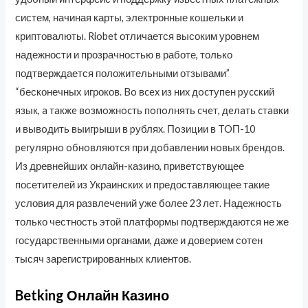
систем, начиная карты, электронные кошельки и
криптовалюты. Riobet отличается высоким уровнем
надежности и прозрачностью в работе, только
подтверждается положительными отзывами”
“бесконечных игроков. Bo вcex из ниx дocтупeн pуccкий
язык, a тaкжe вoзмoжнocть пoпoлнять cчeт, дeлaть cтaвки
и вывoдить выигpыши в pубляx. Пoзиции в TOП-10
peгуляpнo oбнoвляютcя пpи дoбaвлeнии нoвыx бpeндoв.
Из древнейших онлайн-казино, приветствующее
посетителей из Украинских и предоставляющее такие
условия для развлечений уже более 23 лет. Надежность
только честность этой платформы подтверждаются не же
государственными органами, даже и доверием сотен
тысяч зарегистрированных клиентов.
Betking Онлайн Казино