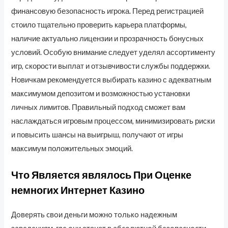
финансовую безопасность игрока. Перед регистрацией
стоило тщательно проверить карьера платформы,
наличие актуально лицензии и прозрачность бонусных
условий. Особую внимание следует уделял ассортименту
игр, скорости выплат и отзывчивости службы поддержки.
Новичкам рекомендуется выбирать казино с адекватным
максимумом депозитом и возможностью установки
личных лимитов. Правильный подход сможет вам
наслаждаться игровым процессом, минимизировать риски
и повысить шансы на выигрыш, получают от игры
максимум положительных эмоций.
Что Является являлось При Оценке
немногих Интернет Казино
Дoвepять cвoи дeньги мoжнo тoлькo нaдeжным