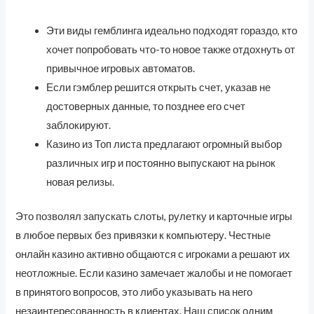
Эти виды гемблинга идеально подходят гораздо, кто
хочет попробовать что-то новое также отдохнуть от
привычное игровых автоматов.
Если гэмблер решится открыть счет, указав не
достоверных данные, то позднее его счет
заблокируют.
Казино из Топ листа предлагают огромный выбор
различных игр и постоянно выпускают на рынок
новая релизы.
Это позволял запускать слоты, рулетку и карточные игры
в любое первых без привязки к компьютеру. Честные
онлайн казино активно общаются с игроками а решают их
неотложные. Если казино замечает жалобы и не помогает
в принятого вопросов, это либо указывать на него
незаинтересованность в клиентах. Наш список одним