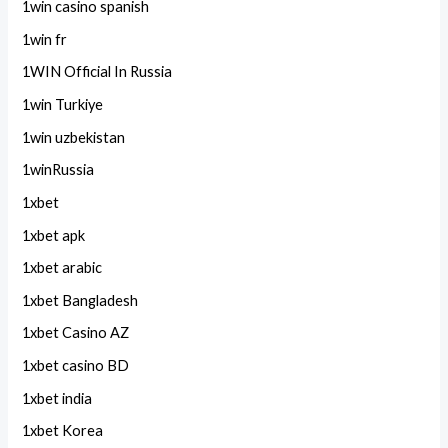
1win casino spanish
1win fr
1WIN Official In Russia
1win Turkiye
1win uzbekistan
1winRussia
1xbet
1xbet apk
1xbet arabic
1xbet Bangladesh
1xbet Casino AZ
1xbet casino BD
1xbet india
1xbet Korea