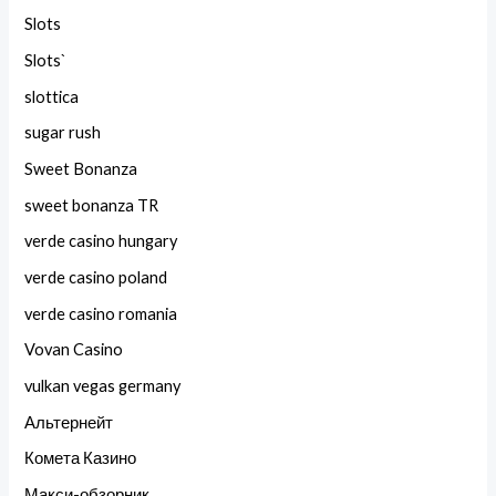
Slots
Slots`
slottica
sugar rush
Sweet Bonanza
sweet bonanza TR
verde casino hungary
verde casino poland
verde casino romania
Vovan Casino
vulkan vegas germany
Альтернейт
Комета Казино
Макси-обзорник