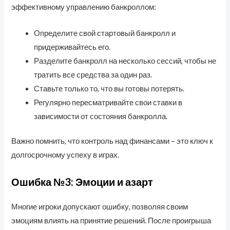
эффективному управлению банкроллом:
Определите свой стартовый банкролл и
придерживайтесь его.
Разделите банкролл на несколько сессий, чтобы не
тратить все средства за один раз.
Ставьте только то, что вы готовы потерять.
Регулярно пересматривайте свои ставки в
зависимости от состояния банкролла.
Важно помнить, что контроль над финансами – это ключ к
долгосрочному успеху в играх.
Ошибка №3: Эмоции и азарт
Многие игроки допускают ошибку, позволяя своим
эмоциям влиять на принятие решений. После проигрыша