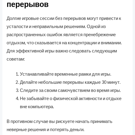
перерывов
Долгие игровые сессии без перерывов могут привести к
усталости и неправильным решениям. Одной из
распространенных ошибок является пренебрежение
отдыхом, что сказывается на концентрации и внимании.
Для эффективной игры важно следовать следующим
советам:
Устанавливайте временные рамки для игры.
Делайте небольшие перерывы каждые 30 минут.
Следите за своим самочувствием во время игры.
Не забывайте о физической активности и отдыхе
вне компьютера.
В противном случае вы рискуете начать принимать
неверные решения и потерять деньги.