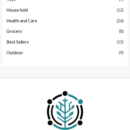
House hold
(12)
Health and Care
(26)
Grocery
(8)
Best Sellers
(15)
Outdoor
(9)