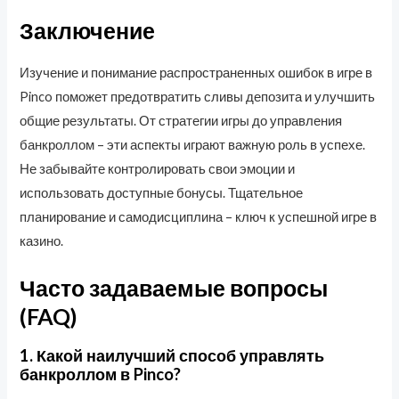
Заключение
Изучение и понимание распространенных ошибок в игре в
Pinco поможет предотвратить сливы депозита и улучшить
общие результаты. От стратегии игры до управления
банкроллом – эти аспекты играют важную роль в успехе.
Не забывайте контролировать свои эмоции и
использовать доступные бонусы. Тщательное
планирование и самодисциплина – ключ к успешной игре в
казино.
Часто задаваемые вопросы
(FAQ)
1. Какой наилучший способ управлять
банкроллом в Pinco?