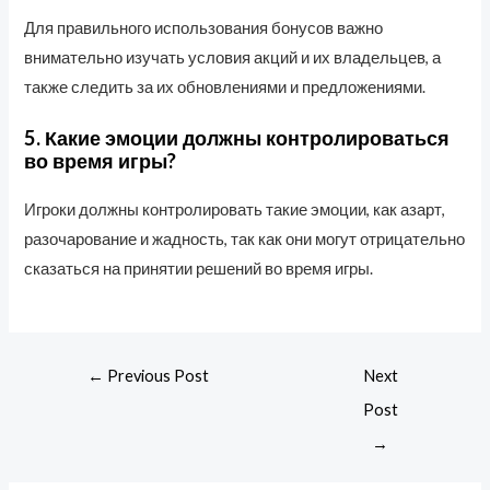
Для правильного использования бонусов важно
внимательно изучать условия акций и их владельцев, а
также следить за их обновлениями и предложениями.
5. Какие эмоции должны контролироваться
во время игры?
Игроки должны контролировать такие эмоции, как азарт,
разочарование и жадность, так как они могут отрицательно
сказаться на принятии решений во время игры.
←
Previous Post
Next
Post
→