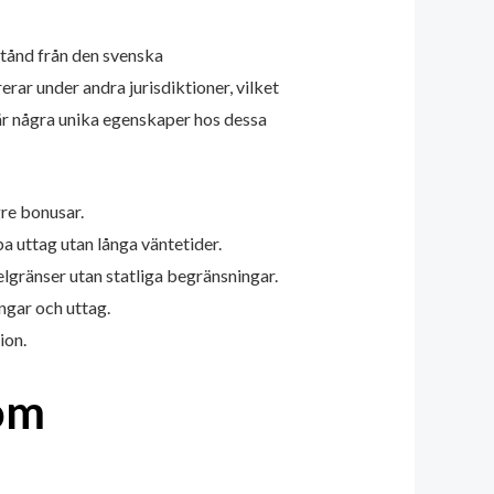
lstånd från den svenska
rar under andra jurisdiktioner, vilket
 är några unika egenskaper hos dessa
gre bonusar.
a uttag utan långa väntetider.
elgränser utan statliga begränsningar.
ingar och uttag.
ion.
om