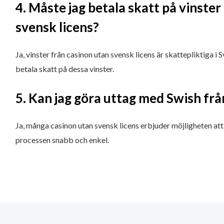
4. Måste jag betala skatt på vinster
svensk licens?
Ja, vinster från casinon utan svensk licens är skattepliktiga i 
betala skatt på dessa vinster.
5. Kan jag göra uttag med Swish frå
Ja, många casinon utan svensk licens erbjuder möjligheten att 
processen snabb och enkel.