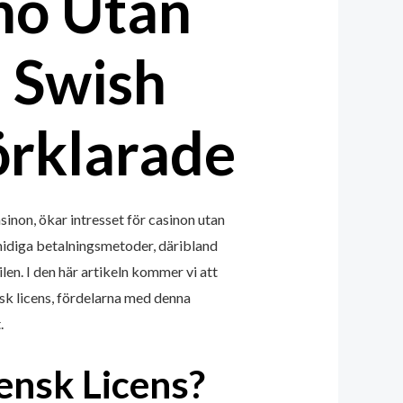
no Utan
: Swish
örklarade
asinon, ökar intresset för casinon utan
midiga betalningsmetoder, däribland
en. I den här artikeln kommer vi att
sk licens, fördelarna med denna
.
ensk Licens?