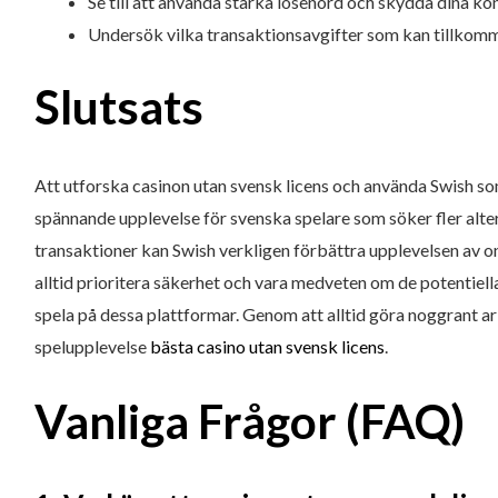
Se till att använda starka lösenord och skydda dina k
Undersök vilka transaktionsavgifter som kan tillkom
Slutsats
Att utforska casinon utan svensk licens och använda Swish s
spännande upplevelse för svenska spelare som söker fler alt
transaktioner kan Swish verkligen förbättra upplevelsen av o
alltid prioritera säkerhet och vara medveten om de potentie
spela på dessa plattformar. Genom att alltid göra noggrant ar
spelupplevelse
bästa casino utan svensk licens
.
Vanliga Frågor (FAQ)