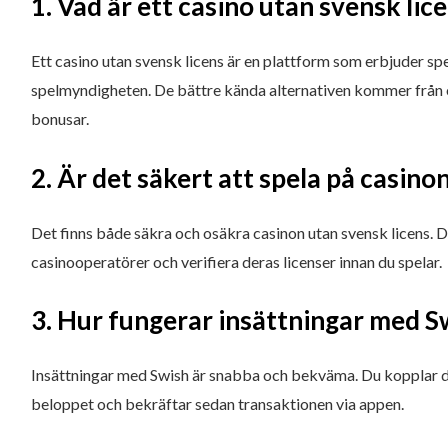
1. Vad är ett casino utan svensk lic
Ett casino utan svensk licens är en plattform som erbjuder spe
spelmyndigheten. De bättre kända alternativen kommer från ol
bonusar.
2. Är det säkert att spela på casino
Det finns både säkra och osäkra casinon utan svensk licens. D
casinooperatörer och verifiera deras licenser innan du spelar.
3. Hur fungerar insättningar med S
Insättningar med Swish är snabba och bekväma. Du kopplar dit
beloppet och bekräftar sedan transaktionen via appen.