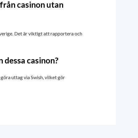
 från casinon utan
Sverige. Det är viktigt att rapportera och
n dessa casinon?
göra uttag via Swish, vilket gör