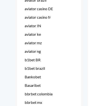
aviator brazil
aviator casino DE
aviator casino fr
aviator IN
aviator ke
aviator mz
aviator ng
b1bet BR
b1bet brazil
Bankobet
Basaribet
bbrbet colombia
bbrbet mx