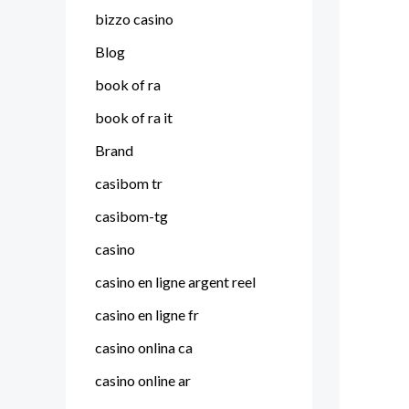
bizzo casino
Blog
book of ra
book of ra it
Brand
casibom tr
casibom-tg
casino
casino en ligne argent reel
casino en ligne fr
casino onlina ca
casino online ar