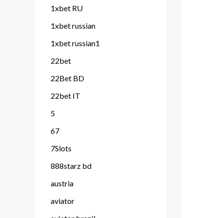
1xbet RU
1xbet russian
1xbet russian1
22bet
22Bet BD
22bet IT
5
67
7Slots
888starz bd
austria
aviator