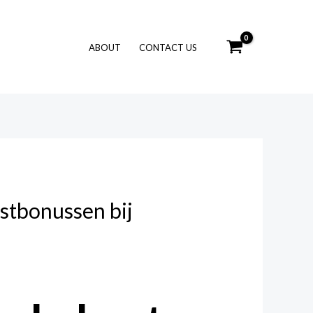
ABOUT
CONTACT US
stbonussen bij