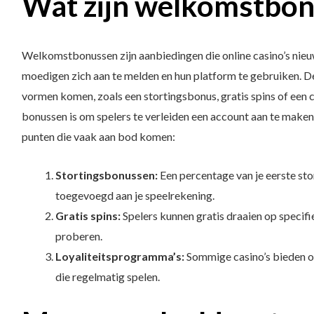
Wat zijn welkomstbo
Welkomstbonussen zijn aanbiedingen die online casino’s nieu
moedigen zich aan te melden en hun platform te gebruiken. D
vormen komen, zoals een stortingsbonus, gratis spins of een 
bonussen is om spelers te verleiden een account aan te maken 
punten die vaak aan bod komen:
Stortingsbonussen:
Een percentage van je eerste st
toegevoegd aan je speelrekening.
Gratis spins:
Spelers kunnen gratis draaien op specifi
proberen.
Loyaliteitsprogramma’s:
Sommige casino’s bieden o
die regelmatig spelen.