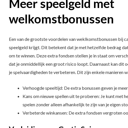
Meer speelgeld met
welkomstbonussen
Een van de grootste voordelen van weklkomstbonussen bij ca
speelgeld krijgt. Dit betekent dat je met hetzelfde bedrag da
om te winnen. Deze extra fondsen stellen je in staat om versch
dat je onmiddellijk een groot risico loopt. Daarnaast kan dit 
je spelvaardigheden te verbeteren. Dit zijn enkele manieren w
Verhoogde speeltijd: De extra bonussen geven je meer 
Kans om nieuwe spellen uit te proberen: Je kunt met he
spelen zonder alleen afhankelijk te zijn van je eigen sto
Verbeterde winkansen: De extra fondsen vergroten ook