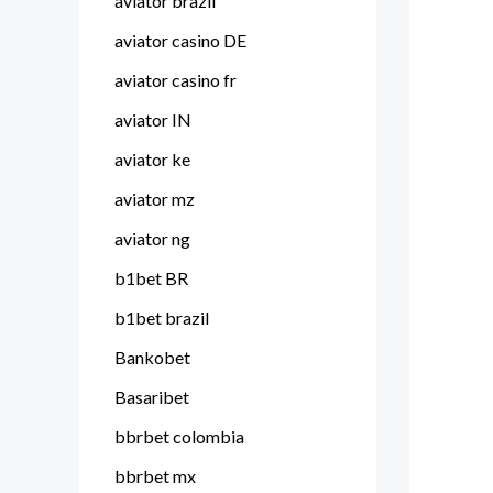
aviator brazil
aviator casino DE
aviator casino fr
aviator IN
aviator ke
aviator mz
aviator ng
b1bet BR
b1bet brazil
Bankobet
Basaribet
bbrbet colombia
bbrbet mx