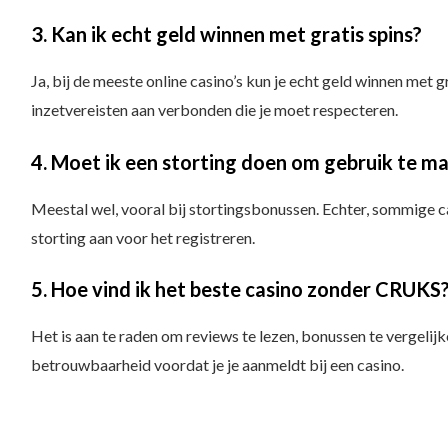
3. Kan ik echt geld winnen met gratis spins?
Ja, bij de meeste online casino’s kun je echt geld winnen met gr
inzetvereisten aan verbonden die je moet respecteren.
4. Moet ik een storting doen om gebruik te 
Meestal wel, vooral bij stortingsbonussen. Echter, sommige 
storting aan voor het registreren.
5. Hoe vind ik het beste casino zonder CRUKS
Het is aan te raden om reviews te lezen, bonussen te vergelijk
betrouwbaarheid voordat je je aanmeldt bij een casino.