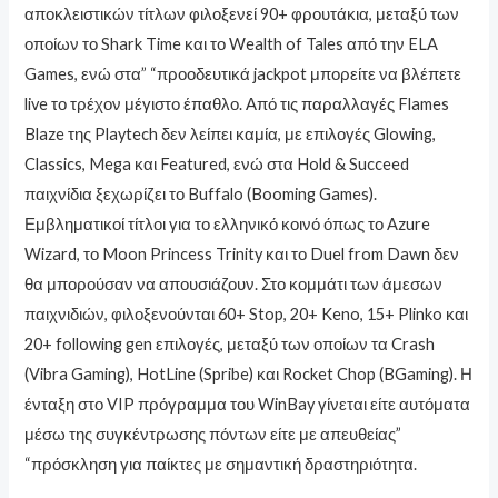
αποκλειστικών τίτλων φιλοξενεί 90+ φρουτάκια, μεταξύ των
οποίων το Shark Time και το Wealth of Tales από την ELA
Games, ενώ στα” “προοδευτικά jackpot μπορείτε να βλέπετε
live το τρέχον μέγιστο έπαθλο. Από τις παραλλαγές Flames
Blaze της Playtech δεν λείπει καμία, με επιλογές Glowing,
Classics, Mega και Featured, ενώ στα Hold & Succeed
παιχνίδια ξεχωρίζει το Buffalo (Booming Games).
Εμβληματικοί τίτλοι για το ελληνικό κοινό όπως το Azure
Wizard, το Moon Princess Trinity και το Duel from Dawn δεν
θα μπορούσαν να απουσιάζουν. Στο κομμάτι των άμεσων
παιχνιδιών, φιλοξενούνται 60+ Stop, 20+ Keno, 15+ Plinko και
20+ following gen επιλογές, μεταξύ των οποίων τα Crash
(Vibra Gaming), HotLine (Spribe) και Rocket Chop (BGaming). Η
ένταξη στο VIP πρόγραμμα του WinBay γίνεται είτε αυτόματα
μέσω της συγκέντρωσης πόντων είτε με απευθείας”
“πρόσκληση για παίκτες με σημαντική δραστηριότητα.