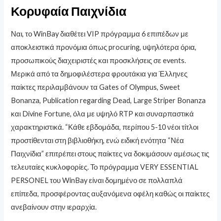
Κορυφαία Παιχνίδια
Ναι, το WinBay διαθέτει VIP πρόγραμμα 6 επιπέδων με
αποκλειστικά προνόμια όπως procuring, υψηλότερα όρια,
προσωπικούς διαχειριστές και προσκλήσεις σε events.
Μερικά από τα δημοφιλέστερα φρουτάκια για Έλληνες
παίκτες περιλαμβάνουν τα Gates of Olympus, Sweet
Bonanza, Publication regarding Dead, Large Striper Bonanza
και Divine Fortune, όλα με υψηλό RTP και συναρπαστικά
χαρακτηριστικά. “Κάθε εβδομάδα, περίπου 5-10 νέοι τίτλοι
προστίθενται στη βιβλιοθήκη, ενώ ειδική ενότητα “Νέα
Παιχνίδια” επιτρέπει στους παίκτες να δοκιμάσουν αμέσως τις
τελευταίες κυκλοφορίες. Το πρόγραμμα VERY ESSENTIAL
PERSONEL του WinBay είναι δομημένο σε πολλαπλά
επίπεδα, προσφέροντας αυξανόμενα οφέλη καθώς οι παίκτες
ανεβαίνουν στην ιεραρχία.