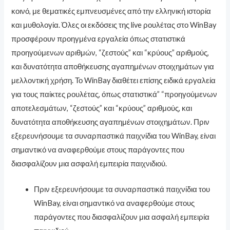
κοινό, με θεματικές εμπνευσμένες από την ελληνική ιστορία
και μυθολογία. Όλες οι εκδόσεις της live ρουλέτας στο WinBay
προσφέρουν προηγμένα εργαλεία όπως στατιστικά
προηγούμενων αριθμών, “ζεστούς” και “κρύους” αριθμούς,
και δυνατότητα αποθήκευσης αγαπημένων στοιχημάτων για
μελλοντική χρήση. Το WinBay διαθέτει επίσης ειδικά εργαλεία
για τους παίκτες ρουλέτας, όπως στατιστικά” “προηγούμενων
αποτελεσμάτων, “ζεστούς” και “κρύους” αριθμούς, και
δυνατότητα αποθήκευσης αγαπημένων στοιχημάτων. Πριν
εξερευνήσουμε τα συναρπαστικά παιχνίδια του WinBay, είναι
σημαντικό να αναφερθούμε στους παράγοντες που
διασφαλίζουν μια ασφαλή εμπειρία παιχνιδιού.
Πριν εξερευνήσουμε τα συναρπαστικά παιχνίδια του
WinBay, είναι σημαντικό να αναφερθούμε στους
παράγοντες που διασφαλίζουν μια ασφαλή εμπειρία