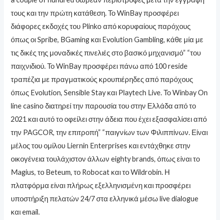
τους και την πρώτη κατάθεση. Το WinBay προσφέρει
διάφορες εκδοχές του Plinko από κορυφαίους παρόχους
όπως οι Spribe, BGaming και Evolution Gambling, κάθε μία με
τις δικές της μοναδικές πινελιές στο βασικό μηχανισμό” “του
παιχνιδιού. Το WinBay προσφέρει πάνω από 100 reside
τραπέζια με πραγματικούς κρουπιέρηδες από παρόχους
όπως Evolution, Sensible Stay και Playtech Live. Το Winbay On
line casino διατηρεί την παρουσία του στην Ελλάδα από το
2021 και αυτό το οφείλει στην άδεια που έχει εξασφαλίσει από
την PAGCOR, την επιτροπή” “παιγνίων των Φιλιππίνων. Είναι
μέλος του ομίλου Liernin Enterprises και εντάχθηκε στην
οικογένεια τουλάχιστον άλλων eighty brands, όπως είναι το
Magius, το Beteum, το Robocat και το Wildrobin. Η
πλατφόρμα είναι πλήρως εξελληνισμένη και προσφέρει
υποστήριξη πελατών 24/7 στα ελληνικά μέσω live dialogue
και email.