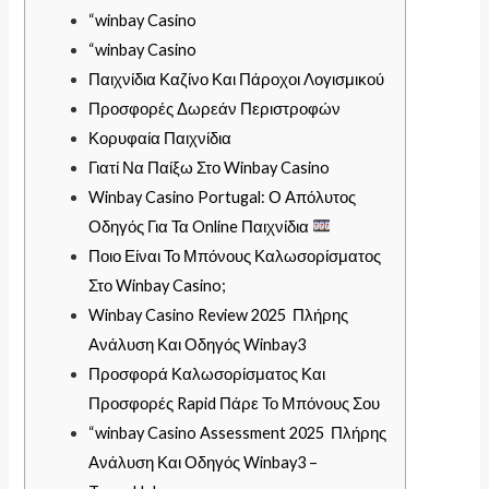
“winbay Casino
“winbay Casino
Παιχνίδια Καζίνο Και Πάροχοι Λογισμικού
Προσφορές Δωρεάν Περιστροφών
Κορυφαία Παιχνίδια
Γιατί Να Παίξω Στο Winbay Casino
Winbay Casino Portugal: Ο Απόλυτος
Οδηγός Για Τα Online Παιχνίδια
Ποιο Είναι Το Μπόνους Καλωσορίσματος
Στο Winbay Casino;
Winbay Casino Review 2025 ️ Πλήρης
Ανάλυση Και Οδηγός Winbay3
Προσφορά Καλωσορίσματος Και
Προσφορές Rapid Πάρε Το Μπόνους Σου
“winbay Casino Assessment 2025 ️ Πλήρης
Ανάλυση Και Οδηγός Winbay3 –