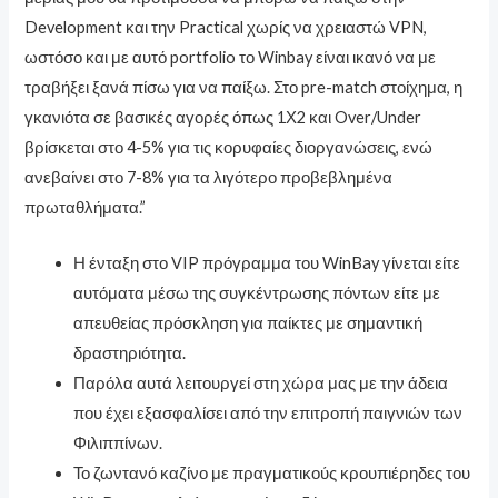
Development και την Practical χωρίς να χρειαστώ VPN,
ωστόσο και με αυτό portfolio το Winbay είναι ικανό να με
τραβήξει ξανά πίσω για να παίξω. Στο pre-match στοίχημα, η
γκανιότα σε βασικές αγορές όπως 1Χ2 και Over/Under
βρίσκεται στο 4-5% για τις κορυφαίες διοργανώσεις, ενώ
ανεβαίνει στο 7-8% για τα λιγότερο προβεβλημένα
πρωταθλήματα.”
Η ένταξη στο VIP πρόγραμμα του WinBay γίνεται είτε
αυτόματα μέσω της συγκέντρωσης πόντων είτε με
απευθείας πρόσκληση για παίκτες με σημαντική
δραστηριότητα.
Παρόλα αυτά λειτουργεί στη χώρα μας με την άδεια
που έχει εξασφαλίσει από την επιτροπή παιγνιών των
Φιλιππίνων.
Το ζωντανό καζίνο με πραγματικούς κρουπιέρηδες του