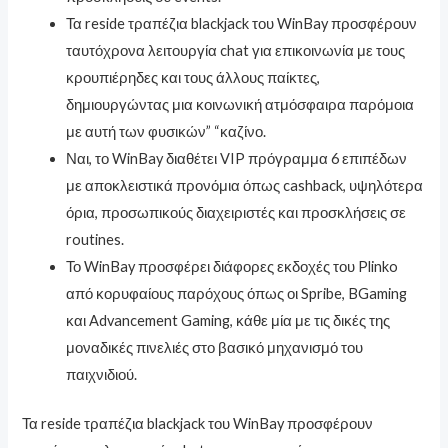
Τα reside τραπέζια blackjack του WinBay προσφέρουν
ταυτόχρονα λειτουργία chat για επικοινωνία με τους
κρουπιέρηδες και τους άλλους παίκτες,
δημιουργώντας μια κοινωνική ατμόσφαιρα παρόμοια
με αυτή των φυσικών” “καζίνο.
Ναι, το WinBay διαθέτει VIP πρόγραμμα 6 επιπέδων
με αποκλειστικά προνόμια όπως cashback, υψηλότερα
όρια, προσωπικούς διαχειριστές και προσκλήσεις σε
routines.
Το WinBay προσφέρει διάφορες εκδοχές του Plinko
από κορυφαίους παρόχους όπως οι Spribe, BGaming
και Advancement Gaming, κάθε μία με τις δικές της
μοναδικές πινελιές στο βασικό μηχανισμό του
παιχνιδιού.
Τα reside τραπέζια blackjack του WinBay προσφέρουν