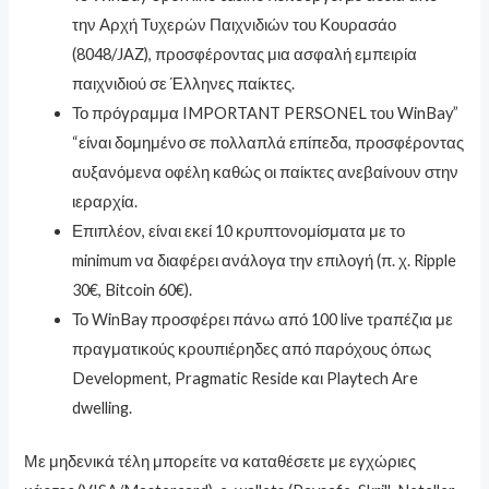
την Αρχή Τυχερών Παιχνιδιών του Κουρασάο
(8048/JAZ), προσφέροντας μια ασφαλή εμπειρία
παιχνιδιού σε Έλληνες παίκτες.
Το πρόγραμμα IMPORTANT PERSONEL του WinBay”
“είναι δομημένο σε πολλαπλά επίπεδα, προσφέροντας
αυξανόμενα οφέλη καθώς οι παίκτες ανεβαίνουν στην
ιεραρχία.
Επιπλέον, είναι εκεί 10 κρυπτονομίσματα με το
minimum να διαφέρει ανάλογα την επιλογή (π. χ. Ripple
30€, Bitcoin 60€).
Το WinBay προσφέρει πάνω από 100 live τραπέζια με
πραγματικούς κρουπιέρηδες από παρόχους όπως
Development, Pragmatic Reside και Playtech Are
dwelling.
Με μηδενικά τέλη μπορείτε να καταθέσετε με εγχώριες