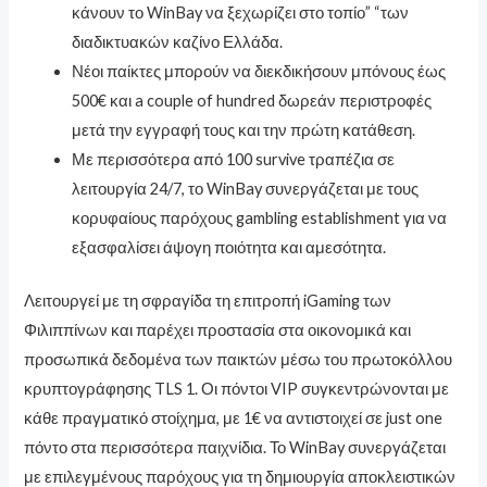
κάνουν το WinBay να ξεχωρίζει στο τοπίο” “των
διαδικτυακών καζίνο Ελλάδα.
Νέοι παίκτες μπορούν να διεκδικήσουν μπόνους έως
500€ και a couple of hundred δωρεάν περιστροφές
μετά την εγγραφή τους και την πρώτη κατάθεση.
Με περισσότερα από 100 survive τραπέζια σε
λειτουργία 24/7, το WinBay συνεργάζεται με τους
κορυφαίους παρόχους gambling establishment για να
εξασφαλίσει άψογη ποιότητα και αμεσότητα.
Λειτουργεί με τη σφραγίδα τη επιτροπή iGaming των
Φιλιππίνων και παρέχει προστασία στα οικονομικά και
προσωπικά δεδομένα των παικτών μέσω του πρωτοκόλλου
κρυπτογράφησης TLS 1. Οι πόντοι VIP συγκεντρώνονται με
κάθε πραγματικό στοίχημα, με 1€ να αντιστοιχεί σε just one
πόντο στα περισσότερα παιχνίδια. Το WinBay συνεργάζεται
με επιλεγμένους παρόχους για τη δημιουργία αποκλειστικών