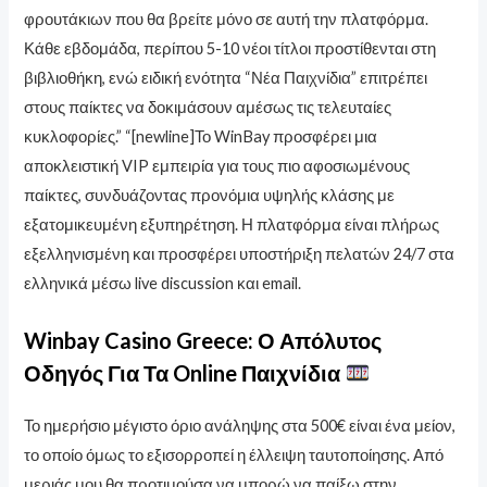
φρουτάκιων που θα βρείτε μόνο σε αυτή την πλατφόρμα.
Κάθε εβδομάδα, περίπου 5-10 νέοι τίτλοι προστίθενται στη
βιβλιοθήκη, ενώ ειδική ενότητα “Νέα Παιχνίδια” επιτρέπει
στους παίκτες να δοκιμάσουν αμέσως τις τελευταίες
κυκλοφορίες.” “[newline]Το WinBay προσφέρει μια
αποκλειστική VIP εμπειρία για τους πιο αφοσιωμένους
παίκτες, συνδυάζοντας προνόμια υψηλής κλάσης με
εξατομικευμένη εξυπηρέτηση. Η πλατφόρμα είναι πλήρως
εξελληνισμένη και προσφέρει υποστήριξη πελατών 24/7 στα
ελληνικά μέσω live discussion και email.
Winbay Casino Greece: Ο Απόλυτος
Οδηγός Για Τα Online Παιχνίδια
Το ημερήσιο μέγιστο όριο ανάληψης στα 500€ είναι ένα μείον,
το οποίο όμως το εξισορροπεί η έλλειψη ταυτοποίησης. Από
μεριάς μου θα προτιμούσα να μπορώ να παίξω στην