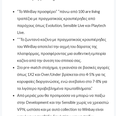
“Το WinBay προσφέρει” “πάνω από 100 are living
τραπέζια με πραγματικούς κρουπιέρηδες από
παρόχους όπως Evolution, Sensible Live και Playtech
Live.
““Το ζωντανό καζίνο με πραγματικούς κρουπιέρηδες
του WinBay αποτελεί την αιχμή του δόρατος της
πλατφόρμας, προσφέροντας μια αυθεντική εμπειρία
καζίνο από την άνεση του σπιτιού σας.
Στο pre-match στοίχημα, η γκανιότα σε βασικές αγορές
όπως 1Χ2 και Over/Under βρίσκεται στο 4-5% για τις
κορυφαίες διοργανώσεις, ενώ ανεβαίνει στο 7-8% για
τα λιγότερο προβεβλημένα πρωταθλήματα.”
Από μεριάς μου θα προτιμούσα να μπορώ να παίξω
στην Development και την Sensible χωρίς να χρειαστώ
VPN, ωστόσο και με αυτό collection το Winbay είναι