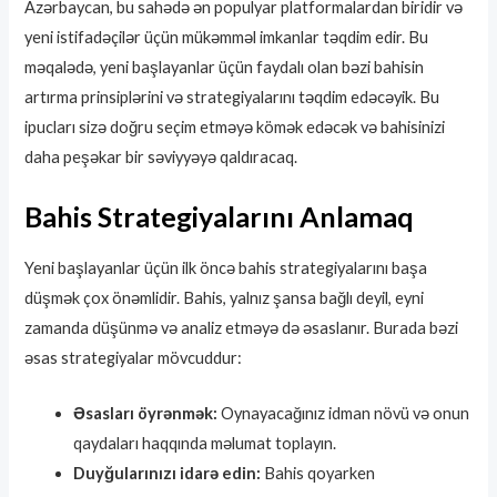
Azərbaycan, bu sahədə ən populyar platformalardan biridir və
yeni istifadəçilər üçün mükəmməl imkanlar təqdim edir. Bu
məqalədə, yeni başlayanlar üçün faydalı olan bəzi bahisin
artırma prinsiplərini və strategiyalarını təqdim edəcəyik. Bu
ipucları sizə doğru seçim etməyə kömək edəcək və bahisinizi
daha peşəkar bir səviyyəyə qaldıracaq.
Bahis Strategiyalarını Anlamaq
Yeni başlayanlar üçün ilk öncə bahis strategiyalarını başa
düşmək çox önəmlidir. Bahis, yalnız şansa bağlı deyil, eyni
zamanda düşünmə və analiz etməyə də əsaslanır. Burada bəzi
əsas strategiyalar mövcuddur:
Əsasları öyrənmək:
Oynayacağınız idman növü və onun
qaydaları haqqında məlumat toplayın.
Duyğularınızı idarə edin:
Bahis qoyarken