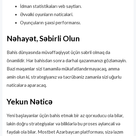
İdman statistikaları veb saytları.
Əvvəlki oyunların nəticələri.
Oyunçuların şəxsi performansı.
Nəhayət, Səbirli Olun
Bahis dünyasında müvəffəqiyyət üçün səbrli olmaq da
önəmlidir. Hər bahisdən sonra dərhal qazanmanızı gözləməyin.
Bəzi məqamlar sizi tamamilə mükafatlandırmayacaq, amma
əmin olun ki, strategiyanız və təcrübəniz zamanla sizi uğurlu
nəticələrə aparacaq.
Yekun Nəticə
Yeni başlayanlar üçün bahis etmək bir az qorxuducu ola bilər,
lakin doğru strategiyalar və biliklərlə bu proses əyləncəli və
faydalı ola bilər. Mostbet Azərbaycan platforması, sizə lazım