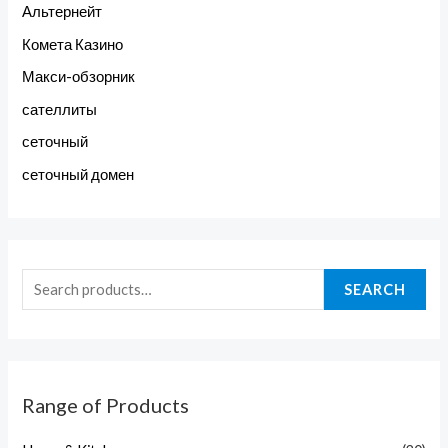
Альтернейт
Комета Казино
Макси-обзорник
сателлиты
сеточный
сеточный домен
SEARCH
Range of Products