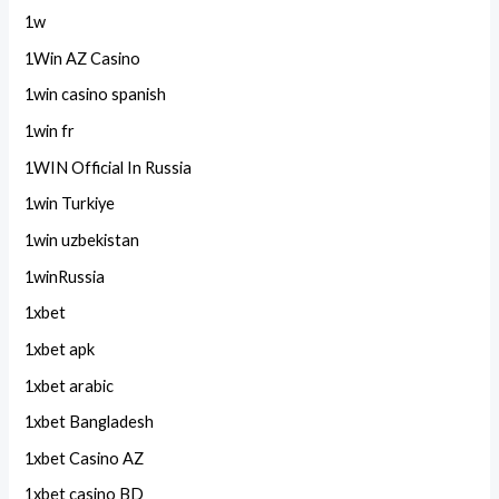
1w
1Win AZ Casino
1win casino spanish
1win fr
1WIN Official In Russia
1win Turkiye
1win uzbekistan
1winRussia
1xbet
1xbet apk
1xbet arabic
1xbet Bangladesh
1xbet Casino AZ
1xbet casino BD