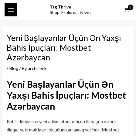
Skip
Post
S
MAIN
Tag Thrive
to
navigation
Shop. Explore. Thrive .
e
MENU
content
a
r
Yeni Başlayanlar Üçün Ən Yaxşı
c
Bahis İpuçları: Mostbet
h
Azərbaycan
f
o
/
Blog
/ By
archsleek
r
Yeni Başlayanlar Üçün Ən
:
Yaxşı Bahis İpuçları: Mostbet
Azərbaycan
Bahis dünyasına yeni addım atanlar üçün ilk başda nələrə
diqqət yetirmək lazım olduğunu anlamaq vacibdir. Mostbet