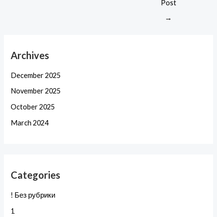
Post
→
Archives
December 2025
November 2025
October 2025
March 2024
Categories
! Без рубрики
1