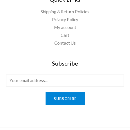
Shipping & Return Policies
Privacy Policy
My account
Cart
Contact Us
Subscribe
E
m
a
SUBSCRIBE
i
l
*