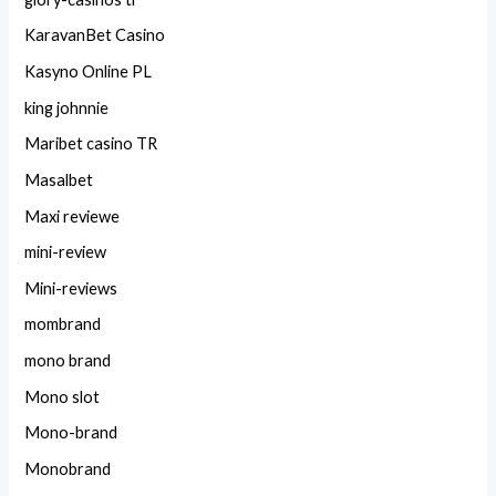
KaravanBet Casino
Kasyno Online PL
king johnnie
Maribet casino TR
Masalbet
Maxi reviewe
mini-review
Mini-reviews
mombrand
mono brand
Mono slot
Mono-brand
Monobrand