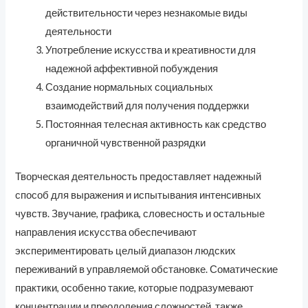
действительности через незнакомые виды
деятельности
Употребление искусства и креативности для
надежной аффективной побуждения
Создание нормальных социальных
взаимодействий для получения поддержки
Постоянная телесная активность как средство
органичной чувственной разрядки
Творческая деятельность предоставляет надежный
способ для выражения и испытывания интенсивных
чувств. Звучание, графика, словесность и остальные
направления искусства обеспечивают
экспериментировать целый диапазон людских
переживаний в управляемой обстановке. Соматические
практики, особенно такие, которые подразумевают
концентрации и преодоления сложностей, также