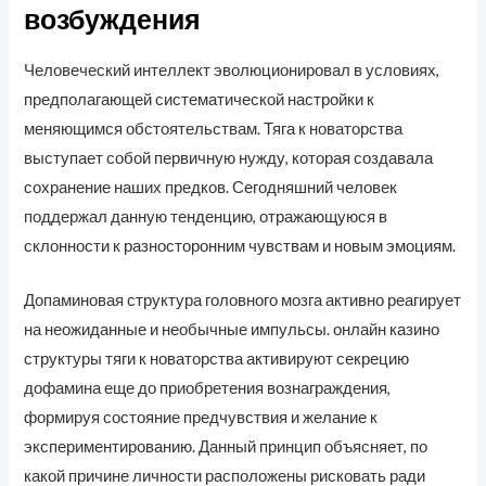
возбуждения
Человеческий интеллект эволюционировал в условиях,
предполагающей систематической настройки к
меняющимся обстоятельствам. Тяга к новаторства
выступает собой первичную нужду, которая создавала
сохранение наших предков. Сегодняшний человек
поддержал данную тенденцию, отражающуюся в
склонности к разносторонним чувствам и новым эмоциям.
Допаминовая структура головного мозга активно реагирует
на неожиданные и необычные импульсы. онлайн казино
структуры тяги к новаторства активируют секрецию
дофамина еще до приобретения вознаграждения,
формируя состояние предчувствия и желание к
экспериментированию. Данный принцип объясняет, по
какой причине личности расположены рисковать ради