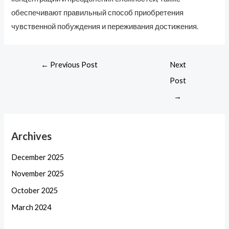
обеспечивают правильный способ приобретения
чувственной побуждения и переживания достижения.
←
Previous Post
Next
Post
→
Archives
December 2025
November 2025
October 2025
March 2024