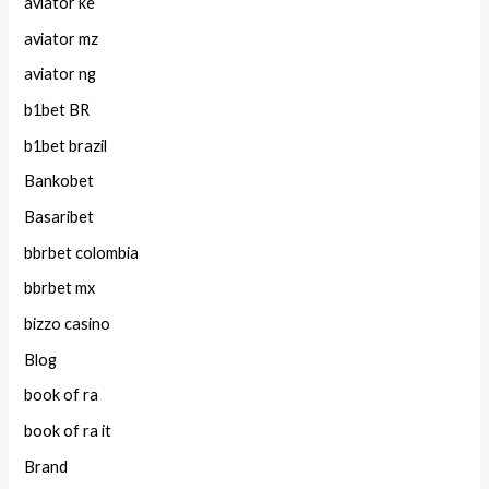
aviator ke
aviator mz
aviator ng
b1bet BR
b1bet brazil
Bankobet
Basaribet
bbrbet colombia
bbrbet mx
bizzo casino
Blog
book of ra
book of ra it
Brand