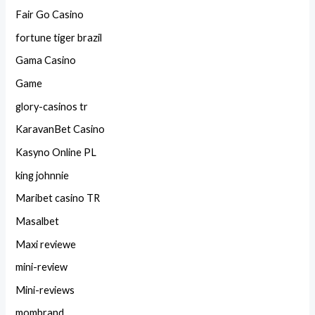
Fair Go Casino
fortune tiger brazil
Gama Casino
Game
glory-casinos tr
KaravanBet Casino
Kasyno Online PL
king johnnie
Maribet casino TR
Masalbet
Maxi reviewe
mini-review
Mini-reviews
mombrand