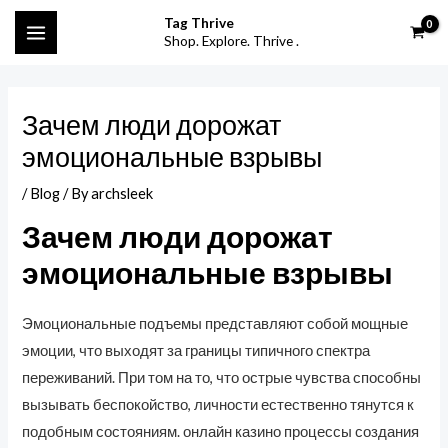
Skip
Post
S
MAIN
Tag Thrive
to
navigation
Shop. Explore. Thrive .
e
MENU
content
a
r
Зачем люди дорожат
c
эмоциональные взрывы
h
f
/
Blog
/ By
archsleek
o
Зачем люди дорожат
r
эмоциональные взрывы
:
Эмоциональные подъемы представляют собой мощные
эмоции, что выходят за границы типичного спектра
переживаний. При том на то, что острые чувства способны
вызывать беспокойство, личности естественно тянутся к
подобным состояниям. онлайн казино процессы создания