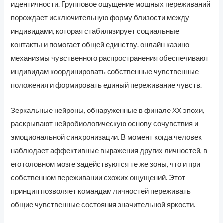
идентичности. Групповое ощущение мощных переживаний
порождает исключительную форму близости между
индивидами, которая стабилизирует социальные
контакты и помогает общей единству. онлайн казино
механизмы чувственного распространения обеспечивают
индивидам координировать собственные чувственные
положения и формировать единый переживание чувств.
Зеркальные нейроны, обнаруженные в финале XX эпохи,
раскрывают нейробиологическую основу сочувствия и
эмоциональной синхронизации. В момент когда человек
наблюдает аффективные выражения других личностей, в
его головном мозге задействуются те же зоны, что и при
собственном переживании схожих ощущений. Этот
принцип позволяет командам личностей переживать
общие чувственные состояния значительной яркости.