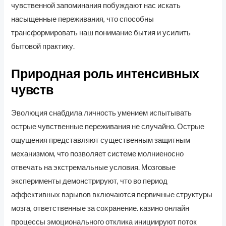
чувственной запоминания побуждают нас искать
насыщенные переживания, что способны
трансформировать наш понимание бытия и усилить
бытовой практику.
Природная роль интенсивных
чувств
Эволюция снабдила личность умением испытывать
острые чувственные переживания не случайно. Острые
ощущения представляют существенным защитным
механизмом, что позволяет системе молниеносно
отвечать на экстремальные условия. Мозговые
эксперименты демонстрируют, что во период
аффективных взрывов включаются первичные структуры
мозга, ответственные за сохранение. казино онлайн
процессы эмоционального отклика инициируют поток