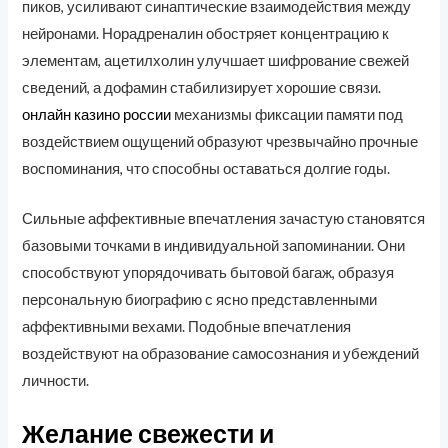
пиков, усиливают синаптические взаимодействия между
нейронами. Норадреналин обостряет концентрацию к
элементам, ацетилхолин улучшает шифрование свежей
сведений, а дофамин стабилизирует хорошие связи.
онлайн казино россии
механизмы фиксации памяти под
воздействием ощущений образуют чрезвычайно прочные
воспоминания, что способны оставаться долгие годы.
Сильные аффективные впечатления зачастую становятся
базовыми точками в индивидуальной запоминании. Они
способствуют упорядочивать бытовой багаж, образуя
персональную биографию с ясно представленными
аффективными вехами. Подобные впечатления
воздействуют на образование самосознания и убеждений
личности.
Желание свежести и