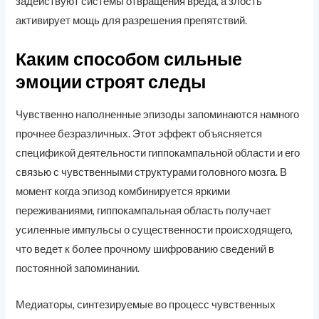
задействуют системы отвращения вреда, а злость
активирует мощь для разрешения препятствий.
Каким способом сильные
эмоции строят следы
Чувственно наполненные эпизоды запоминаются намного
прочнее безразличных. Этот эффект объясняется
спецификой деятельности гиппокампальной области и его
связью с чувственными структурами головного мозга. В
момент когда эпизод комбинируется яркими
переживаниями, гиппокампальная область получает
усиленные импульсы о существенности происходящего,
что ведет к более прочному шифрованию сведений в
постоянной запоминании.
Медиаторы, синтезируемые во процесс чувственных