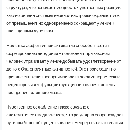
структуры, что понижает мощность чувственных реакций.
казино онлайн системы нервной настройки охраняют мозг
от превышения, но одновременно сокращают умение к
насыщенным чувствам.
Нехватка аффективной активации способен вести к
формированию ангедонии – положения, при каковом
человек утрачивает умение добывать удовлетворение от
до того благоприятных активностей. Это происходит по
причине снижения восприимчивости дофаминергических
рецепторов и дисфункции функционирования системы
поощрения головного мозга.
Чувственное ослабление также связано с
систематическим давлением, что регулярно сопровождает
рутинный способ существования. Непрерывная активация